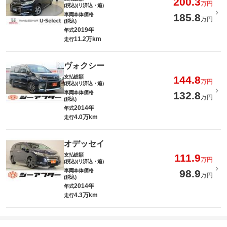
200.3
万円
(税込)(リ済込・追)
車両本体価格
185.8
万円
(税込)
2019年
年式
11.2万km
走行
ヴォクシー
支払総額
144.8
万円
(税込)(リ済込・追)
車両本体価格
132.8
万円
(税込)
2014年
年式
4.0万km
走行
オデッセイ
支払総額
111.9
万円
(税込)(リ済込・追)
車両本体価格
98.9
万円
(税込)
2014年
年式
4.3万km
走行