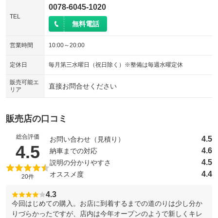
0078-6045-1020
TEL
無料電話
営業時間
10:00～20:00
定休日
毎月第三水曜日（祝日除く）※整備は毎週水曜定休
販売可能エ
直接お問合せください
リア
販売店の口コミ
総合評価
4.5
お問い合わせ（見積り）
（5点満点中）
4.5
4.6
納車までの対応
4.5
説明の分かりやすさ
4.4
オススメ度
20件
4.3
今回はじめての購入。お店に到着するまでの道のりは少し分か
りづらかったですが、店内は今年オープンのようで新しくキレ