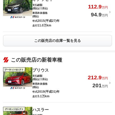
支払総額
112.9
万円
(税込)(リ済込)
車両本体価格
94.9
万円
(税込)
2015(平成27)年
年式
11.0万km
走行
この販売店の在庫一覧を見る
この販売店の新着車種
プリウス
グーネットセレクト
支払総額
212.9
万円
(税込)(リ済込)
車両本体価格
201
万円
(税込)
2019(平成31)年
年式
3.1万km
走行
ハスラー
グーネットセレクト