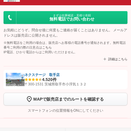
まずは在庫確認・見積り依頼
無料電話でお問い合わせ
お気軽にどうぞ。問合せ後に何度もご連絡が届くことはありません。 メールア
ドレスは販売店に公開されません。
※無料電話をご利用の場合は、販売店へお客様の電話番号が通知されます。無料電話
番号ご利用の際の注意点は
こちら
IP電話、ひかり電話からはご利用いただけません。
詳細はこちら
ネクステージ 取手店
4.5
20件
【STEP1】
認証画面でグーネットを友だち追加してから「許可する」ボタンを押
〒300-1531 茨城県取手市小浮気１３２
します
MAPで販売店までのルートを確認する
【STEP2】
トーク画面で
ボタンをタップして問い合わせを
完了してください。
スマートフォンの位置情報をONにしてください
こちら