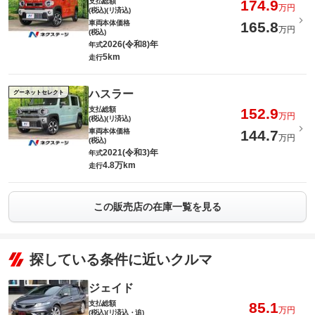
支払総額
174.9
万円
(税込)(リ済込)
車両本体価格
165.8
万円
(税込)
2026(令和8)年
年式
5km
走行
ハスラー
グーネットセレクト
支払総額
152.9
万円
(税込)(リ済込)
車両本体価格
144.7
万円
(税込)
2021(令和3)年
年式
4.8万km
走行
この販売店の在庫一覧を見る
探している条件に近いクルマ
ジェイド
支払総額
85.1
万円
(税込)(リ済込・追)