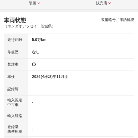
装備
販売店
車両状態
装備略号／用語解説
（ホンダオデッセイ 茨城県）
走行距離
5.0万km
修復歴
なし
禁煙車
車検
2026(令和8)年11月
?
記録簿
-
輸入認定
-
中古車
輸入経路
-
登録済
-
未使用車