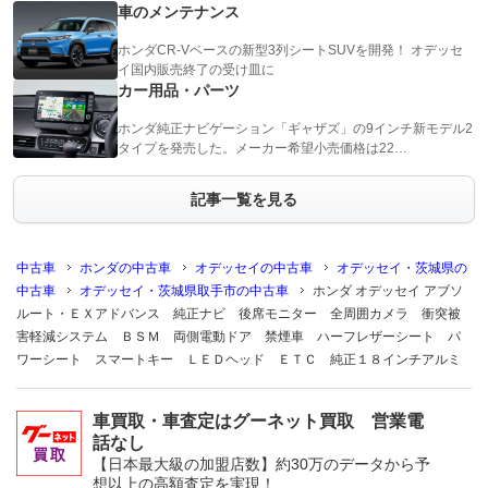
車のメンテナンス
ホンダCR-Vベースの新型3列シートSUVを開発！ オデッセ
イ国内販売終了の受け皿に
カー用品・パーツ
ホンダ純正ナビゲーション「ギャザズ」の9インチ新モデル2
タイプを発売した。メーカー希望小売価格は22…
記事一覧を見る
中古車
ホンダの中古車
オデッセイの中古車
オデッセイ・茨城県の
中古車
オデッセイ・茨城県取手市の中古車
ホンダ オデッセイ アブソ
ルート・ＥＸアドバンス 純正ナビ 後席モニター 全周囲カメラ 衝突被
害軽減システム ＢＳＭ 両側電動ドア 禁煙車 ハーフレザーシート パ
ワーシート スマートキー ＬＥＤヘッド ＥＴＣ 純正１８インチアルミ
車買取・車査定はグーネット買取 営業電
話なし
【日本最大級の加盟店数】約30万のデータから予
想以上の高額査定を実現！