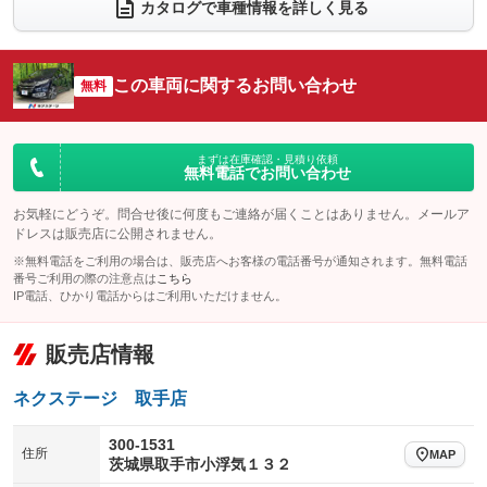
電動リアゲート
フロントカメラ
カタログで車種情報を詳しく見る
：装備なし
：装備あり
シートエアコン
全周囲カメラ
：装備なし
：装備あり
サイドカメラ
ルーフレール
この車両に関するお問い合わせ
：装備あり
無料
：装備なし
エアサスペンション
ヘッドライトウォッシャー
：装備なし
：装備なし
装備略号／用語解説
まずは在庫確認・見積り依頼
無料電話でお問い合わせ
お気軽にどうぞ。問合せ後に何度もご連絡が届くことはありません。メールア
ドレスは販売店に公開されません。
※無料電話をご利用の場合は、販売店へお客様の電話番号が通知されます。無料電話
番号ご利用の際の注意点は
こちら
IP電話、ひかり電話からはご利用いただけません。
販売店情報
ネクステージ 取手店
300-1531
住所
MAP
茨城県取手市小浮気１３２