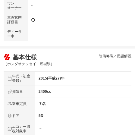
ワン
-
オーナー
車両状態
評価書
ディーラ
-
ー車
基本仕様
装備略号／用語解説
（ホンダオデッセイ 茨城県）
年式（初度
2015(平成27)年
登録）
排気量
2400cc
乗車定員
７名
ドア
5D
エコカー減
－
税対象車