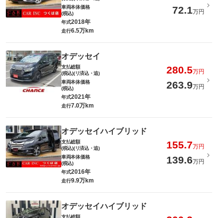
車両本体価格
72.1
万円
(税込)
2018年
年式
6.5万km
走行
オデッセイ
支払総額
280.5
万円
(税込)(リ済込・追)
車両本体価格
263.9
万円
(税込)
2021年
年式
7.0万km
走行
オデッセイハイブリッド
支払総額
155.7
万円
(税込)(リ済込・追)
車両本体価格
139.6
万円
(税込)
2016年
年式
9.9万km
走行
オデッセイハイブリッド
支払総額