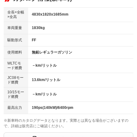
：装備あり
ダウンヒルアシストコントロール
アルミホイール：18インチ
：装備なし
：装備あり
全長×全幅
4830x1820x1685mm
×全高
パワーウィンドウ
盗難防止システム
革シート
ハーフレザーシート
：装備あり
：装備あり
：装備なし
：装備あり
車両重量
1830kg
アイドリングストップ
ドライブレコーダー
キーレス
LEDヘッドランプ
：装備あり
：装備なし
：装備あり
：装備あり
USB入力端子
Bluetooth接続
駆動形式
FF
HID(キセノンライト)
ポータブルナビ
：装備あり
：装備あり
：装備なし
：装備なし
100V電源
クリーンディーゼル
バックカメラ
ETC
使用燃料
無鉛レギュラーガソリン
：装備なし
：装備なし
：装備あり
：装備あり
センターデフロック
エアロ
スマートキー
：装備なし
WLTCモ
：装備なし
：装備あり
－km/リットル
ード燃費
レンタカーアップ
展示・試乗車
ローダウン
ランフラットタイヤ
：装備なし
：装備なし
：装備なし
：装備なし
JC08モー
13.6km/リットル
ド燃費
電動格納ミラー
パワーシート
3列シート
：装備あり
：装備あり
：装備あり
10/15モー
装備略号／用語解説
－km/リットル
ベンチシート
フルフラットシート
ド燃費
：装備なし
：装備なし
チップアップシート
オットマン
：装備なし
：装備あり
最高出力
190ps(140kW)/6400rpm
電動格納サードシート
シートヒーター
：装備なし
：装備なし
※新車時のカタログデータとなります。実際とは異なる場合がございますの
で、詳細は販売店にご確認ください。
ウォークスルー
後席モニター
：装備あり
：装備あり