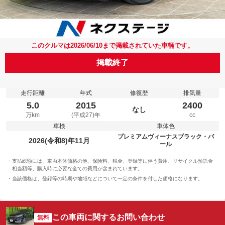
このクルマは2026/06/10まで掲載されていた車輛です。
掲載終了
走行距離
年式
修復歴
排気量
5.0
2015
2400
なし
万km
(平成27)年
cc
車検
車体色
プレミアムヴィーナスブラック・パ
2026(令和8)年11月
ール
支払総額には、車両本体価格の他、保険料、税金、登録等に伴う費用、リサイクル預託金
相当額等、購入時に必要な全ての費用が含まれています。
当該価格は、登録等の時期や地域などについて一定の条件を付した価格になります。
この車両に関するお問い合わせ
無料