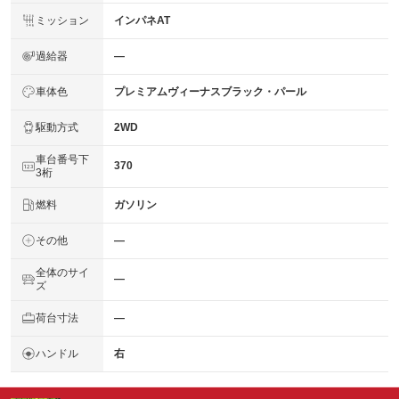
ミッション
インパネAT
過給器
―
車体色
プレミアムヴィーナスブラック・パール
駆動方式
2WD
車台番号下
370
3桁
燃料
ガソリン
その他
―
全体のサイ
―
ズ
荷台寸法
―
ハンドル
右