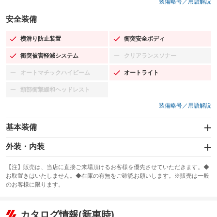
装備略号／用語解説
安全装備
横滑り防止装置
衝突安全ボディ
：装備あり
：装備あり
衝突被害軽減システム
クリアランスソナー
：装備あり
：装備なし
オートマチックハイビーム
オートライト
：装備なし
：装備あり
頸部衝撃緩和ヘッドレスト
：装備なし
装備略号／用語解説
基本装備
エアバッグ：運転席/助手席/サイド
外装・内装
：装備あり
スライドドア：両面電動
カーナビ：メモリーナビ他
：装備あり
：装備あり
【注】販売は、当店に直接ご来場頂けるお客様を優先させていただきます。◆
お取置きはいたしません。◆在庫の有無をご確認お願いします。※販売は一般
サンルーフ
ABS
TV：フルセグ
：装備なし
：装備あり
：装備あり
のお客様に限ります。
エアコン
Wエアコン
オーディオ：CDまたはCDチェンジャー
：装備あり
：装備あり
：装備あり
リフトアップ
パワーステアリング
カタログ情報(新車時)
ビジュアル：-／DVD再生
：装備なし
：装備あり