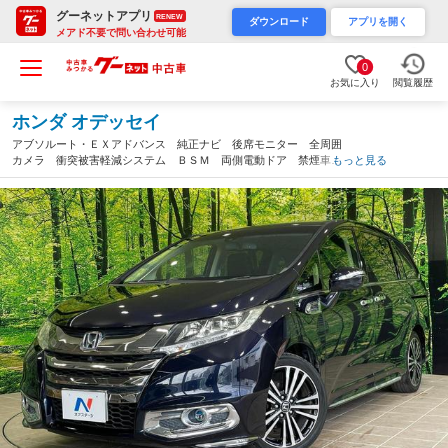
グーネットアプリ
RENEW
ダウンロード
アプリを開く
メアド不要で問い合わせ可能
0
お気に入り
閲覧履歴
ホンダ オデッセイ
アブソルート・ＥＸアドバンス 純正ナビ 後席モニター 全周囲
カメラ 衝突被害軽減システム ＢＳＭ 両側電動ドア 禁煙車
もっと見る
ハーフレザーシート パワーシート スマートキー ＬＥＤヘッ
ド ＥＴＣ 純正１８インチアルミ（茨城県）