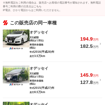
※無料電話をご利用の場合は、販売店へお客様の電話番号が通知されます。無料電話
番号ご利用の際の注意点は
こちら
IP電話、ひかり電話からはご利用いただけません。
この販売店の同一車種
オデッセイ
支払総額
194.9
万円
(税込)(リ済込)
車両本体価格
182.5
万円
(税込)
2016(平成28)年
年式
3.5万km
走行
オデッセイ
支払総額
145.9
万円
(税込)(リ済込)
車両本体価格
127.8
万円
(税込)
2015(平成27)年
年式
8.5万km
走行
オデッセイ