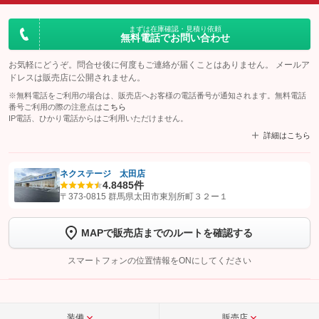
まずは在庫確認・見積り依頼
無料電話でお問い合わせ
お気軽にどうぞ。問合せ後に何度もご連絡が届くことはありません。 メールア
ドレスは販売店に公開されません。
※無料電話をご利用の場合は、販売店へお客様の電話番号が通知されます。無料電話
番号ご利用の際の注意点は
こちら
IP電話、ひかり電話からはご利用いただけません。
詳細はこちら
ネクステージ 太田店
4.8
485件
【STEP1】
認証画面でグーネットを友だち追加してから「許可する」ボタンを押
〒373-0815 群馬県太田市東別所町３２ー１
します
MAPで販売店までのルートを確認する
【STEP2】
トーク画面で
ボタンをタップして問い合わせを
完了してください。
スマートフォンの位置情報をONにしてください
こちら
装備
販売店