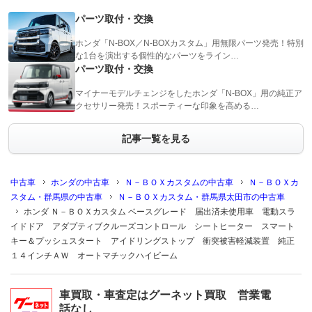
パーツ取付・交換
ホンダ「N-BOX／N-BOXカスタム」用無限パーツ発売！特別
な1台を演出する個性的なパーツをライン…
パーツ取付・交換
マイナーモデルチェンジをしたホンダ「N-BOX」用の純正ア
クセサリー発売！スポーティーな印象を高める…
記事一覧を見る
中古車
ホンダの中古車
Ｎ－ＢＯＸカスタムの中古車
Ｎ－ＢＯＸカ
スタム・群馬県の中古車
Ｎ－ＢＯＸカスタム・群馬県太田市の中古車
ホンダ Ｎ－ＢＯＸカスタム ベースグレード 届出済未使用車 電動スラ
イドドア アダプティブクルーズコントロール シートヒーター スマート
キー＆プッシュスタート アイドリングストップ 衝突被害軽減装置 純正
１４インチＡＷ オートマチックハイビーム
車買取・車査定はグーネット買取 営業電
話なし