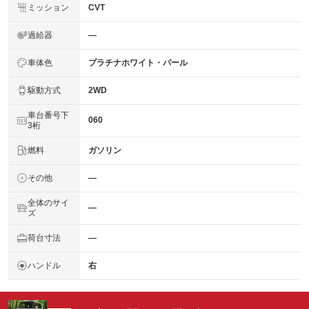
ミッション
CVT
過給器
―
車体色
プラチナホワイト・パール
駆動方式
2WD
車台番号下
060
3桁
燃料
ガソリン
その他
―
全体のサイ
―
ズ
荷台寸法
―
ハンドル
右