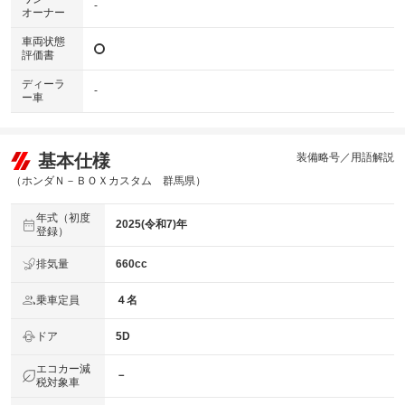
-
オーナー
車両状態
評価書
ディーラ
-
ー車
基本仕様
装備略号／用語解説
（ホンダＮ－ＢＯＸカスタム 群馬県）
年式（初度
2025(令和7)年
登録）
排気量
660cc
乗車定員
４名
ドア
5D
エコカー減
－
税対象車