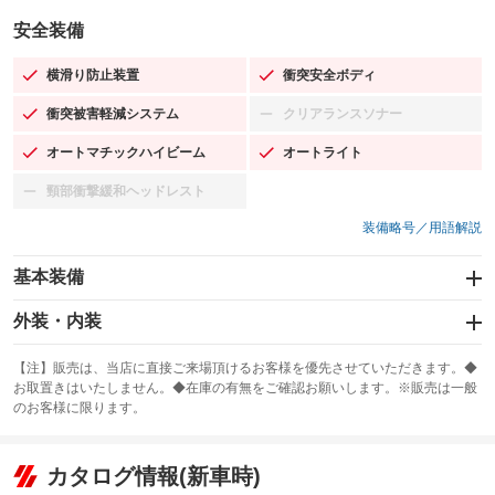
安全装備
横滑り防止装置
衝突安全ボディ
：装備あり
：装備あり
衝突被害軽減システム
クリアランスソナー
：装備あり
：装備なし
オートマチックハイビーム
オートライト
：装備あり
：装備あり
頸部衝撃緩和ヘッドレスト
：装備なし
装備略号／用語解説
基本装備
エアバッグ：運転席/助手席/サイド
外装・内装
：装備あり
スライドドア：両側スライド・片側電動
カーナビ
：装備あり
：装備なし
【注】販売は、当店に直接ご来場頂けるお客様を優先させていただきます。◆
お取置きはいたしません。◆在庫の有無をご確認お願いします。※販売は一般
サンルーフ
ABS
TV
：装備なし
：装備あり
：装備なし
のお客様に限ります。
エアコン
Wエアコン
オーディオ
：装備あり
：装備なし
：装備なし
リフトアップ
パワーステアリング
カタログ情報(新車時)
ビジュアル
：装備なし
：装備あり
：装備なし