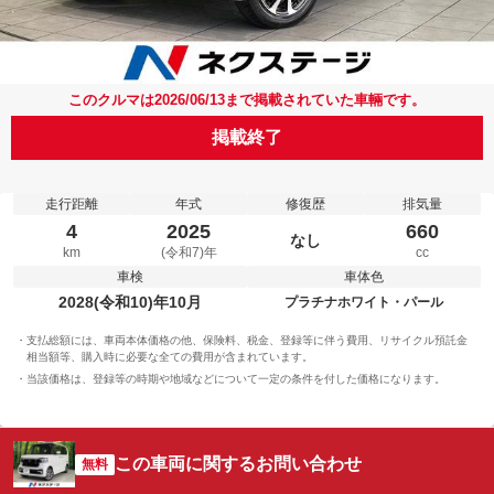
このクルマは2026/06/13まで掲載されていた車輛です。
掲載終了
走行距離
年式
修復歴
排気量
4
2025
660
なし
km
(令和7)年
cc
車検
車体色
2028(令和10)年10月
プラチナホワイト・パール
支払総額には、車両本体価格の他、保険料、税金、登録等に伴う費用、リサイクル預託金
相当額等、購入時に必要な全ての費用が含まれています。
当該価格は、登録等の時期や地域などについて一定の条件を付した価格になります。
この車両に関するお問い合わせ
無料