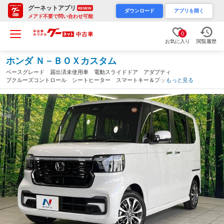
グーネットアプリ
RENEW
ダウンロード
アプリを開く
メアド不要で問い合わせ可能
0
お気に入り
閲覧履歴
ホンダ Ｎ－ＢＯＸカスタム
ベースグレード 届出済未使用車 電動スライドドア アダプティ
ブクルーズコントロール シートヒーター スマートキー＆プッシ
もっと見る
ュスタート アイドリングストップ 衝突被害軽減装置 純正１４
インチＡＷ オートマチックハイビーム（群馬県）