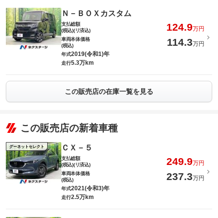
Ｎ－ＢＯＸカスタム
支払総額
124.9
万円
(税込)(リ済込)
車両本体価格
114.3
万円
(税込)
2019(令和1)年
年式
5.3万km
走行
この販売店の在庫一覧を見る
この販売店の新着車種
ＣＸ－５
グーネットセレクト
支払総額
249.9
万円
(税込)(リ済込)
車両本体価格
237.3
万円
(税込)
2021(令和3)年
年式
2.5万km
走行