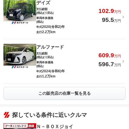
デイズ
支払総額
102.9
万円
(税込)(リ済込)
車両本体価格
95.5
万円
(税込)
2020(令和2)年
年式
2.2万km
走行
アルファード
支払総額
609.9
万円
(税込)(リ済込)
車両本体価格
596.7
万円
(税込)
2024(令和6)年
年式
1.2万km
走行
この販売店の在庫一覧を見る
探している条件に近いクルマ
Ｎ－ＢＯＸジョイ
グーネットセレクト