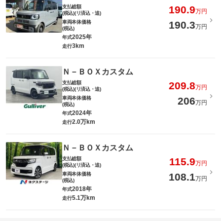
支払総額
190.9
万円
(税込)(リ済込・追)
車両本体価格
190.3
万円
(税込)
2025年
年式
3km
走行
Ｎ－ＢＯＸカスタム
支払総額
209.8
万円
(税込)(リ済込・追)
車両本体価格
206
万円
(税込)
2024年
年式
2.0万km
走行
Ｎ－ＢＯＸカスタム
支払総額
115.9
万円
(税込)(リ済込・追)
車両本体価格
108.1
万円
(税込)
2018年
年式
5.1万km
走行