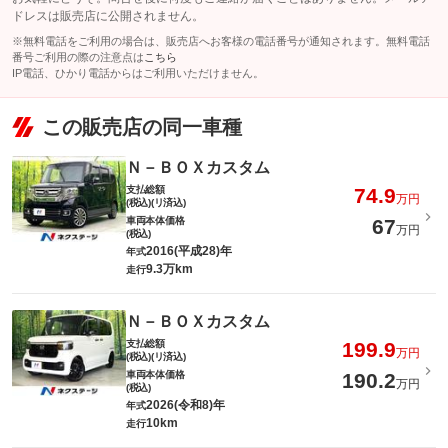
ドレスは販売店に公開されません。
※無料電話をご利用の場合は、販売店へお客様の電話番号が通知されます。無料電話
番号ご利用の際の注意点は
こちら
IP電話、ひかり電話からはご利用いただけません。
この販売店の同一車種
Ｎ－ＢＯＸカスタム
支払総額
74.9
万円
(税込)(リ済込)
車両本体価格
67
万円
(税込)
2016(平成28)年
年式
9.3万km
走行
Ｎ－ＢＯＸカスタム
支払総額
199.9
万円
(税込)(リ済込)
車両本体価格
190.2
万円
(税込)
2026(令和8)年
年式
10km
走行