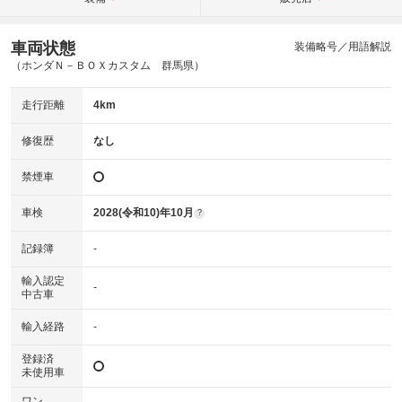
車両状態
装備略号／用語解説
（ホンダＮ－ＢＯＸカスタム 群馬県）
走行距離
4km
修復歴
なし
禁煙車
車検
2028(令和10)年10月
?
記録簿
-
輸入認定
-
中古車
輸入経路
-
登録済
未使用車
ワン