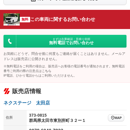
シートエアコン
全周囲カメラ
：装備なし
：装備なし
サイドカメラ
ルーフレール
この車両に関するお問い合わせ
：装備なし
無料
：装備なし
エアサスペンション
ヘッドライトウォッシャー
：装備なし
：装備なし
装備略号／用語解説
まずは在庫確認・見積り依頼
無料電話でお問い合わせ
お気軽にどうぞ。問合せ後に何度もご連絡が届くことはありません。メールア
ドレスは販売店に公開されません。
※無料電話をご利用の場合は、販売店へお客様の電話番号が通知されます。無料電話
番号ご利用の際の注意点は
こちら
IP電話、ひかり電話からはご利用いただけません。
販売店情報
ネクステージ 太田店
373-0815
住所
MAP
群馬県太田市東別所町３２ー１