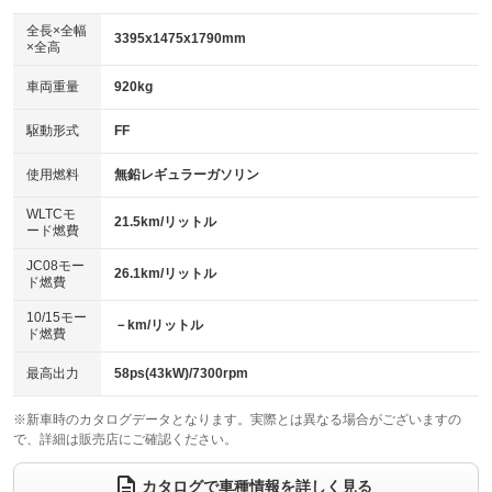
ダウンヒルアシストコントロール
アルミホイール：14インチ
：装備なし
：装備あり
全長×全幅
3395x1475x1790mm
×全高
パワーウィンドウ
盗難防止システム
革シート
ハーフレザーシート
：装備あり
：装備あり
：装備なし
：装備なし
車両重量
920kg
アイドリングストップ
ドライブレコーダー
キーレス
LEDヘッドランプ
：装備あり
：装備なし
：装備あり
：装備あり
USB入力端子
Bluetooth接続
駆動形式
FF
HID(キセノンライト)
ポータブルナビ
：装備あり
：装備なし
：装備なし
：装備なし
100V電源
クリーンディーゼル
バックカメラ
ETC
使用燃料
無鉛レギュラーガソリン
：装備なし
：装備なし
：装備なし
：装備なし
センターデフロック
エアロ
スマートキー
：装備なし
WLTCモ
：装備なし
：装備あり
21.5km/リットル
ード燃費
レンタカーアップ
展示・試乗車
ローダウン
ランフラットタイヤ
：装備なし
：装備なし
：装備なし
：装備なし
JC08モー
26.1km/リットル
ド燃費
電動格納ミラー
パワーシート
3列シート
：装備あり
：装備なし
：装備なし
10/15モー
装備略号／用語解説
－km/リットル
ベンチシート
フルフラットシート
ド燃費
：装備あり
：装備なし
チップアップシート
オットマン
：装備なし
：装備なし
最高出力
58ps(43kW)/7300rpm
電動格納サードシート
シートヒーター
：装備なし
：装備あり
※新車時のカタログデータとなります。実際とは異なる場合がございますの
で、詳細は販売店にご確認ください。
ウォークスルー
後席モニター
：装備なし
：装備なし
電動リアゲート
フロントカメラ
カタログで車種情報を詳しく見る
：装備なし
：装備なし