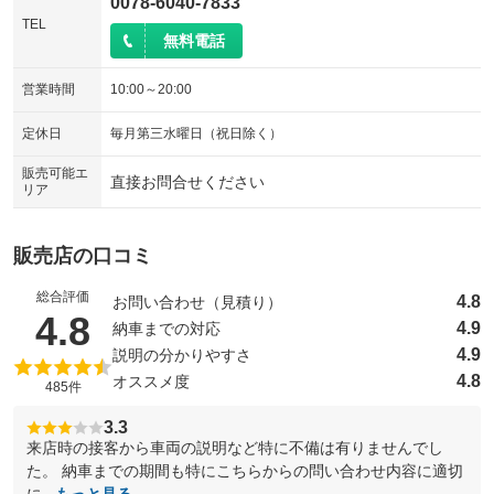
0078-6040-7833
TEL
無料電話
営業時間
10:00～20:00
定休日
毎月第三水曜日（祝日除く）
販売可能エ
直接お問合せください
リア
販売店の口コミ
総合評価
4.8
お問い合わせ（見積り）
（5点満点中）
4.8
4.9
納車までの対応
4.9
説明の分かりやすさ
4.8
オススメ度
485件
3.3
来店時の接客から車両の説明など特に不備は有りませんでし
た。 納車までの期間も特にこちらからの問い合わせ内容に適切