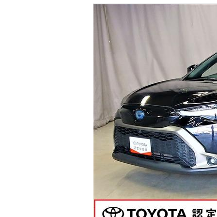
マガジン
車カタログ
自動車ローン
保険
レビュー
価格相場
教習所
用語集