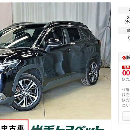
2
(令
無料
00
販売
住所
販売
販売
エリ