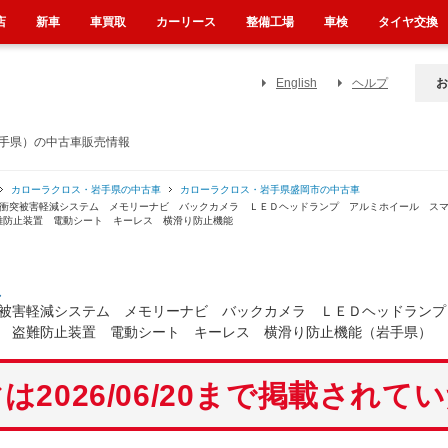
店
新車
車買取
カーリース
整備工場
車検
タイヤ交換
English
ヘルプ
お
岩手県）の中古車販売情報
カローラクロス・岩手県の中古車
カローラクロス・岩手県盛岡市の中古車
 衝突被害軽減システム メモリーナビ バックカメラ ＬＥＤヘッドランプ アルミホイール ス
難防止装置 電動シート キーレス 横滑り防止機能
ス
被害軽減システム メモリーナビ バックカメラ ＬＥＤヘッドランプ
 盗難防止装置 電動シート キーレス 横滑り防止機能（岩手県）
は2026/06/20まで掲載されて