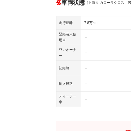
車両状態
（トヨタ カローラクロス 
走行距離
7.8万km
登録済未使
－
用車
ワンオーナ
－
ー
記録簿
－
輸入経路
－
ディーラー
－
車