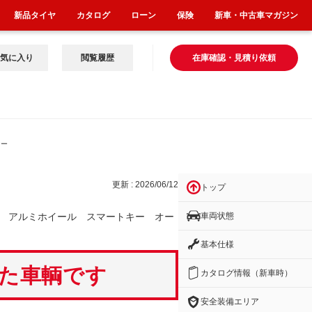
新品タイヤ
カタログ
ローン
保険
新車・中古車マガジン
気に入り
閲覧履歴
在庫確認・見積り依頼
マー
更新 : 2026/06/12
トップ
車両状態
 アルミホイール スマートキー オー
基本仕様
いた車輌です
カタログ情報（新車時）
安全装備エリア