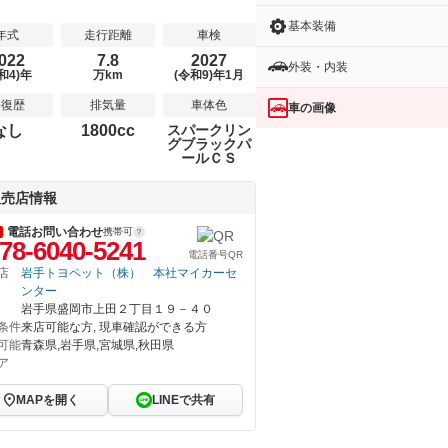
基本装備
年式
走行距離
車検
022
7.8
2027
外装・内装
和4)年
万km
(令和9)年1月
修復歴
排気量
車体色
車の画像
なし
1800cc
スパークリン
グブラックパ
ールＣＳ
販売店情報
電話お問い合わせ
携帯可
78-6040-5241
電話番号QR
店
岩手トヨペット（株） 本社マイカーセ
ンター
岩手県盛岡市上田２丁目１９－４０
条件
来店可能な方, 現車確認ができる方
可能
青森県,岩手県,宮城県,秋田県
ア
MAPを開く
LINEで共有