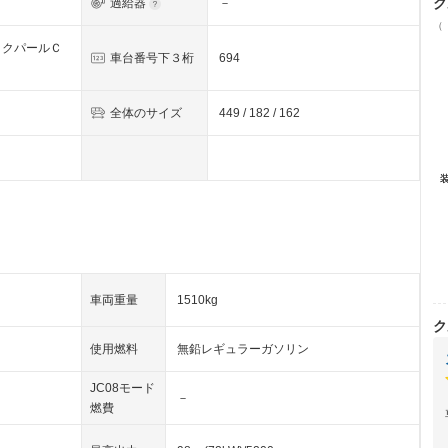
ク
過給器
－
（
ックパールＣ
車台番号下３桁
694
全体のサイズ
449 / 182 / 162
車両重量
1510kg
ク
使用燃料
無鉛レギュラーガソリン
JC08モード
－
燃費