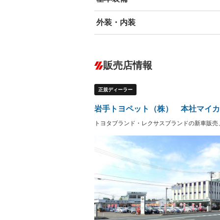
外装・内装
エアバッグ：運転席/助手席/サイド
ABS
エアコン
カーナビ：メモリーナビ他
ダウンヒルアシストコントロール
－
販売店情報
オーディオ
－
盗難防止システム
アイドリ
－
ヘッドライトウォッシャ
革シート
－
－
正規ディーラー
ー
Bluetooth接続
100V電源
－
LEDヘッドランプ
HID(キ
－
岩手トヨペット（株） 本社マイカ
レンタカーアップ
展示・試
－
－
トヨタブランド・レクサスブランドの新車販売
ETC
エアロ
－
ランフラットタイヤ
パワーシ
－
フルフラットシート
チップア
－
－
シートヒーター
ウォーク
－
－
フロントカメラ
シートエ
－
－
ルーフレール
エアサス
－
－