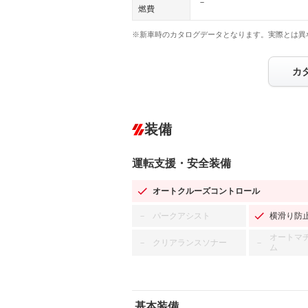
－
燃費
※新車時のカタログデータとなります。実際とは異
カ
装備
運転支援・安全装備
オートクルーズコントロール
パークアシスト
横滑り防
－
オートマ
クリアランスソナー
－
－
ム
基本装備