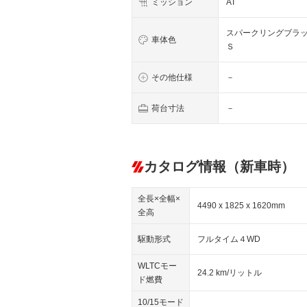
ミッション
AT
スパークリングブラ
車体色
Ｓ
その他仕様
－
荷台寸法
－
カタログ情報（新車時）
全長×全幅×
4490 x 1825 x 1620mm
全高
駆動形式
フルタイム４WD
WLTCモー
24.2 km/リットル
ド燃費
10/15モード