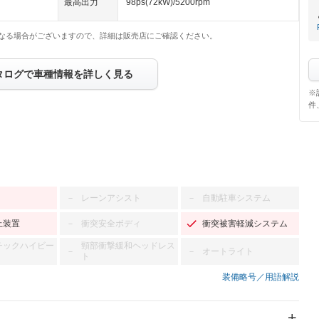
最高出力
98ps(72kW)/5200rpm
なる場合がございますので、詳細は販売店にご確認ください。
タログで車種情報を詳しく見る
※
件
レーンアシスト
自動駐車システム
－
－
止装置
衝突安全ボディ
衝突被害軽減システム
－
チックハイビー
頸部衝撃緩和ヘッドレス
オートライト
－
－
ト
装備略号／用語解説