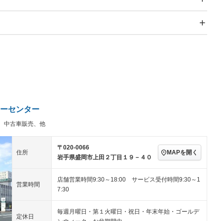
スライドドア
サンルーフ
－
－
Wエアコン
リフトアップ
－
－
TV
－
パワーステアリング
パワーウィンドウ
アルミホイール：アルミ
－ビジュアル
－
ホイール
ングストップ
ドライブレコーダー
USB入力端子
－
－
ハーフレザーシート
キーレス
－
クリーンディーゼル
センターデフロック
－
－
セノンライト)
ポータブルナビ
バックカメラ
－
ーセンター
乗車
電動格納ミラー
－
、中古車販売、他
スマートキー
ローダウン
－
装備略号／用語解説
ート
3列シート
ベンチシート
－
－
〒020-0066
MAPを開く
住所
岩手県盛岡市上田２丁目１９－４０
ップシート
オットマン
電動格納サードシート
－
－
スルー
後席モニター
電動リアゲート
－
－
店舗営業時間9:30～18:00 サービス受付時間9:30～1
営業時間
7:30
アコン
全周囲カメラ
サイドカメラ
－
－
毎週月曜日・第１火曜日・祝日・年末年始・ゴールデ
ペンション
定休日