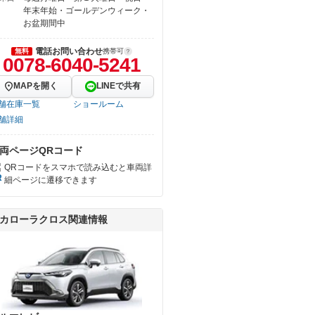
年末年始・ゴールデンウィーク・
お盆期間中
電話お問い合わせ
無料
携帯可
0078-6040-5241
MAPを開く
LINEで共有
舗在庫一覧
ショールーム
舗詳細
両ページQRコード
QRコードをスマホで読み込むと車両詳
細ページに遷移できます
カローラクロス関連情報