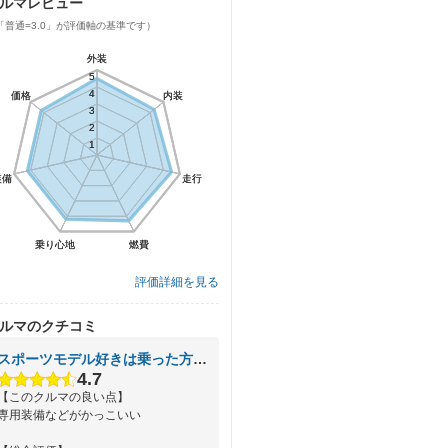
ルマレビュー
「普通=3.0」が評価軸の基準です）
外装
外装
5
5
4
4
価格
価格
内装
内装
3
3
2
2
1
1
装備
装備
走行
走行
乗り心地
乗り心地
燃費
燃費
評価詳細を見る
ルマのクチコミ
スポーツモデル好きは乗った方がいい
4.7
【このクルマの良い点】
専用装備などがかっこいい