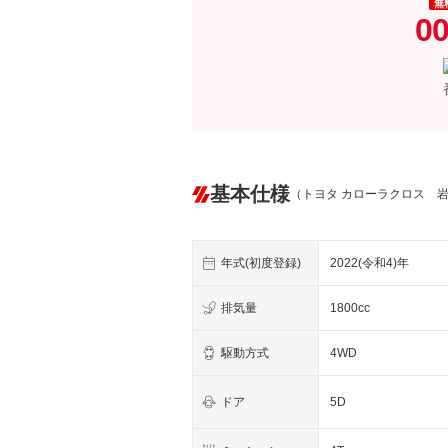
無
00
基本仕様
（トヨタ カローラクロス 
年式(初度登録)
2022(令和4)年
排気量
1800cc
駆動方式
4WD
ドア
5D