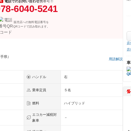
電話でのお問い合わせ
携帯可
料
78-6040-5241
販売店への無料電話番号を
QRコードで読み取れます。
店
店
岩手県）
用語解説
車
ハンドル
右
乗車定員
５名
燃料
ハイブリッド
エコカー減税対
－
象車