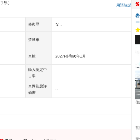
岩手県）
用語解説
岩
ー
修復歴
なし
禁煙車
－
車検
2027(令和9)年1月
輸入認定中
－
古車
車両状態評
○
価書
住
営
定