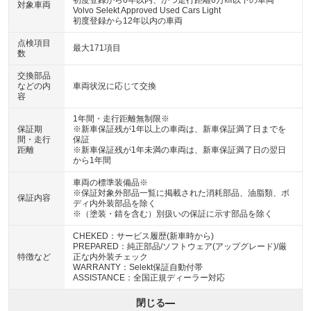
初度登録から6年以内、かつ走行距離6万㎞以下の車両
対象車両
Volvo Selekt Approved Used Cars Light
初度登録から12年以内の車両
点検項目
最大171項目
数
交換部品
などの内
車両状況に応じて交換
容
1年間・走行距離無制限※
保証期
※新車保証残が1年以上の車両は、新車保証満了日までを
間・走行
保証
距離
※新車保証残が1年未満の車両は、新車保証満了日の翌日
から1年間
車両の標準装備品※
※保証対象外部品一覧に掲載された消耗部品、油脂類、ボ
保証内容
ディ内外装部品を除く
※（塗装・錆を含む）別扱いの保証に示す部品を除く
CHEKED：サービス履歴(新車時から)
PREPARED：純正部品/ソフトウェア(アップグレード)/厳
特徴など
正な内外装チェック
WARRANTY：Selekt保証自動付帯
ASSISTANCE：全国正規ディーラー対応
閉じる