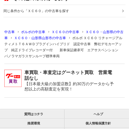
同じ条件から「ＸＣ６０」の中古車を探す
中古車
ボルボの中古車
ＸＣ６０の中古車
ＸＣ６０・山形県の中古
車
ＸＣ６０・山形県山形市の中古車
ボルボ ＸＣ６０ リチャージアル
ティメトＴ６ＡＷＤプラグインハイブリド 認定中古車 弊社デモカーアッ
プ 純正ドライブレコーダー付 新車保証継承可 エアサスペンション
パノラマガラスサンループ標準車両
車買取・車査定はグーネット買取 営業電
話なし
【日本最大級の加盟店数】約30万のデータから予
想以上の高額査定を実現！
質問はコチラ
ヘルプ
推奨環境
個人情報保護方針