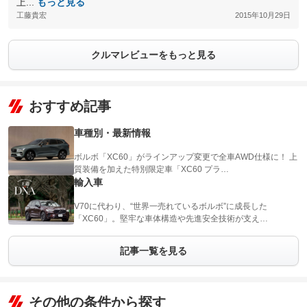
上...
もっと見る
工藤貴宏
2015年10月29日
クルマレビューをもっと見る
おすすめ記事
車種別・最新情報
ボルボ「XC60」がラインアップ変更で全車AWD仕様に！ 上
質装備を加えた特別限定車「XC60 プラ…
輸入車
V70に代わり、“世界一売れているボルボ”に成長した
「XC60」。堅牢な車体構造や先進安全技術が支え…
記事一覧を見る
その他の条件から探す