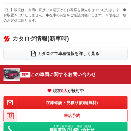
スライドドア
カーナビ：メモリーナビ他
：装備なし
：装備あり
【注】販売は、当店に直接ご来場頂けるお客様を優先させていただきます。◆
お取置きはいたしません。◆在庫の有無をご確認お願いします。※販売は一般
サンルーフ
ABS
TV
：装備あり
：装備あり
：装備なし
のお客様に限ります。
エアコン
Wエアコン
オーディオ：ミュージックプレイヤー接続可
：装備あり
：装備なし
：装備あり
リフトアップ
パワーステアリング
カタログ情報(新車時)
ビジュアル
：装備なし
：装備あり
：装備なし
ダウンヒルアシストコントロール
アルミホイール
：装備なし
：装備なし
カタログで車種情報を詳しく見る
パワーウィンドウ
盗難防止システム
革シート
ハーフレザーシート
：装備あり
：装備あり
：装備あり
：装備なし
アイドリングストップ
ドライブレコーダー
キーレス
LEDヘッドランプ
：装備あり
：装備あり
：装備あり
：装備あり
この車両に関するお問い合わせ
無料
USB入力端子
Bluetooth接続
HID(キセノンライト)
ポータブルナビ
：装備あり
：装備あり
：装備なし
：装備なし
100V電源
クリーンディーゼル
バックカメラ
ETC
：装備なし
：装備なし
現在
0
人
が検討中
：装備なし
：装備あり
センターデフロック
エアロ
スマートキー
：装備なし
：装備なし
：装備あり
在庫確認・見積り依頼(無料)
レンタカーアップ
展示・試乗車
ローダウン
ランフラットタイヤ
：装備なし
：装備あり
：装備なし
：装備なし
来店予約
電動格納ミラー
パワーシート
3列シート
：装備あり
：装備あり
：装備なし
まずは在庫確認・見積り依頼
装備略号／用語解説
無料電話でお問い合わせ
ベンチシート
フルフラットシート