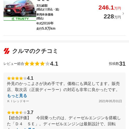
支払総額
246.1
万円
(税込)(リ済込・追)
車両本体価格
228
万円
(税込)
2016年
年式
5.9万km
走行
クルマのクチコミ
4.1
31
レビュー総合
投稿数
4.1
外見のかっこよさが決め手です。価格にも満足してます。販売
店、取次店（正規ディーラー）の対応も非常に良かったです。
もっと見る
ＫＩレッドキー
2021年05月01日
3.7
【総合評価】 今回乗ったのは、ディーゼルエンジンを搭載し
た「Ｄ４ ＳＥ」。ディーゼルエンジンは最新設計で、回転