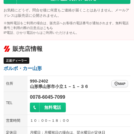
：装備なし
：装備なし
お気軽にどうぞ。問合せ後に何度もご連絡が届くことはありません。メールア
チップアップシート
オットマン
：装備なし
：装備なし
ドレスは販売店に公開されません。
電動格納サードシート
シートヒーター
：装備なし
：装備あり
※無料電話をご利用の場合は、販売店へお客様の電話番号が通知されます。無料電話
番号ご利用の際の注意点は
こちら
ウォークスルー
後席モニター
IP電話、ひかり電話からはご利用いただけません。
：装備なし
：装備なし
電動リアゲート
フロントカメラ
：装備あり
：装備なし
販売店情報
シートエアコン
全周囲カメラ
：装備あり
：装備あり
正規ディーラー
サイドカメラ
ルーフレール
：装備なし
：装備なし
ボルボ・カー山形
エアサスペンション
ヘッドライトウォッシャー
：装備なし
：装備なし
990-2402
装備略号／用語解説
住所
MAP
山形県山形市小立１－１－３６
0078-6045-7099
TEL
無料電話
営業時間
１０：００～１８：００
定休日
月曜日：月曜祝日の場合は、翌火曜日が定休日