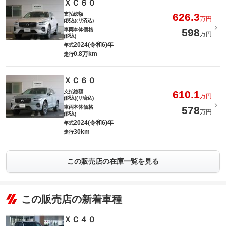
ＸＣ６０
支払総額
626.3
万円
(税込)(リ済込)
車両本体価格
598
万円
(税込)
2024(令和6)年
年式
0.8万km
走行
ＸＣ６０
支払総額
610.1
万円
(税込)(リ済込)
車両本体価格
578
万円
(税込)
2024(令和6)年
年式
30km
走行
この販売店の在庫一覧を見る
この販売店の新着車種
ＸＣ４０