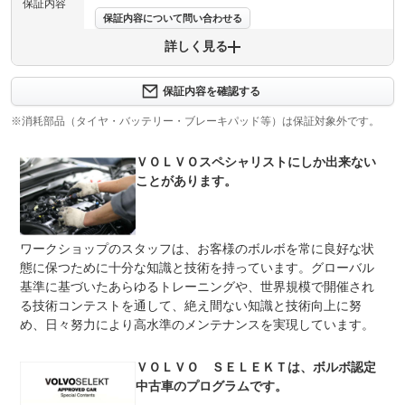
保証内容
保証内容について問い合わせる
詳しく見る
保証項目
-
修理回数
-
保証内容を確認する
※消耗部品（タイヤ・バッテリー・ブレーキパッド等）は保証対象外です。
上限金額
-
ＶＯＬＶＯスペシャリストにしか出来ない
免責金
無し
ことがあります。
保証修理
-
受付先
整備付 法定12ヶ月または法定24ヶ月点検整備付
ワークショップのスタッフは、お客様のボルボを常に良好な状
法定整備
※車検なし・車検整備付の場合は法定24ヶ月点検整備付
※商用車は6ヶ月または12ヶ月点検整備付
態に保つために十分な知識と技術を持っています。グローバル
基準に基づいたあらゆるトレーニングや、世界規模で開催され
法定整備
-
る技術コンテストを通して、絶え間ない知識と技術向上に努
について
め、日々努力により高水準のメンテナンスを実現しています。
ＶＯＬＶＯ ＳＥＬＥＫＴは、ボルボ認定
中古車のプログラムです。