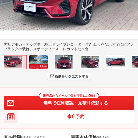
弊社デモカーアップ車 純正ドライブレコーダー付き 真っ赤なボディにピアノ
ブラックの装飾、スポーティー＆エレガントな１台
画像をリクエストする
販売店からメールで
最短即日
にご連絡
無料で在庫確認・見積り依頼する
来店予約
支払総額
車両本体価格
(税込/リ済込)
(税込)