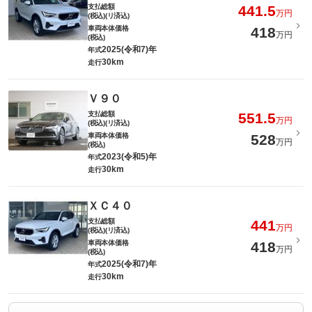
支払総額
441.5
万円
(税込)(リ済込)
車両本体価格
418
万円
(税込)
2025(令和7)年
年式
30km
走行
Ｖ９０
支払総額
551.5
万円
(税込)(リ済込)
車両本体価格
528
万円
(税込)
2023(令和5)年
年式
30km
走行
ＸＣ４０
支払総額
441
万円
(税込)(リ済込)
車両本体価格
418
万円
(税込)
2025(令和7)年
年式
30km
走行