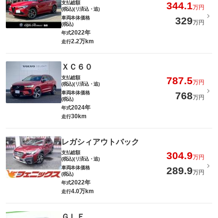
支払総額
344.1
万円
(税込)(リ済込・追)
車両本体価格
329
万円
(税込)
2022年
年式
2.2万km
走行
ＸＣ６０
支払総額
787.5
万円
(税込)(リ済込・追)
車両本体価格
768
万円
(税込)
2024年
年式
30km
走行
レガシィアウトバック
支払総額
304.9
万円
(税込)(リ済込・追)
車両本体価格
289.9
万円
(税込)
2022年
年式
4.0万km
走行
ＧＬＥ