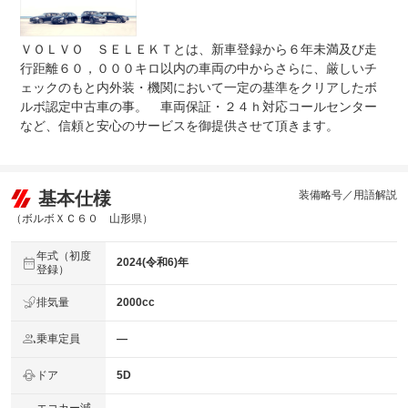
ＶＯＬＶＯ ＳＥＬＥＫＴとは、新車登録から６年未満及び走
行距離６０，０００キロ以内の車両の中からさらに、厳しいチ
ェックのもと内外装・機関において一定の基準をクリアしたボ
ルボ認定中古車の事。 車両保証・２４ｈ対応コールセンター
など、信頼と安心のサービスを御提供させて頂きます。
基本仕様
装備略号／用語解説
（ボルボＸＣ６０ 山形県）
年式（初度
2024(令和6)年
登録）
排気量
2000cc
乗車定員
―
ドア
5D