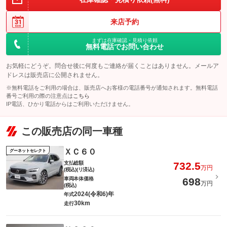
来店予約
まずは在庫確認・見積り依頼
無料電話でお問い合わせ
お気軽にどうぞ。問合せ後に何度もご連絡が届くことはありません。メールア
ドレスは販売店に公開されません。
※無料電話をご利用の場合は、販売店へお客様の電話番号が通知されます。無料電話
番号ご利用の際の注意点は
こちら
IP電話、ひかり電話からはご利用いただけません。
この販売店の同一車種
ＸＣ６０
グーネットセレクト
支払総額
732.5
万円
(税込)(リ済込)
車両本体価格
698
万円
(税込)
2024(令和6)年
年式
30km
走行