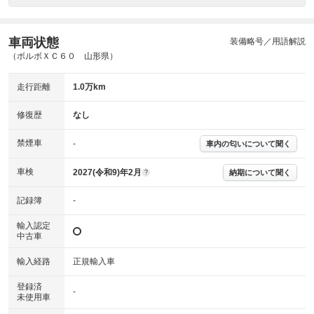
車両状態
装備略号／用語解説
（ボルボＸＣ６０ 山形県）
走行距離
1.0万km
修復歴
なし
禁煙車
-
車内の匂いについて聞く
車検
2027(令和9)年2月
納期について聞く
?
記録簿
-
輸入認定
中古車
輸入経路
正規輸入車
登録済
-
未使用車