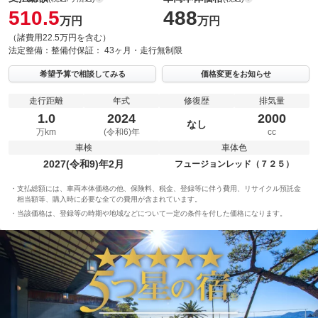
510.5
488
万円
万円
（諸費用22.5万円を含む）
法定整備：
整備付
保証：
43ヶ月・走行無制限
希望予算で相談してみる
価格変更をお知らせ
走行距離
年式
修復歴
排気量
1.0
2024
2000
なし
万km
(令和6)年
cc
車検
車体色
2027(令和9)年2月
フュージョンレッド（７２５）
支払総額には、車両本体価格の他、保険料、税金、登録等に伴う費用、リサイクル預託金
相当額等、購入時に必要な全ての費用が含まれています。
当該価格は、登録等の時期や地域などについて一定の条件を付した価格になります。