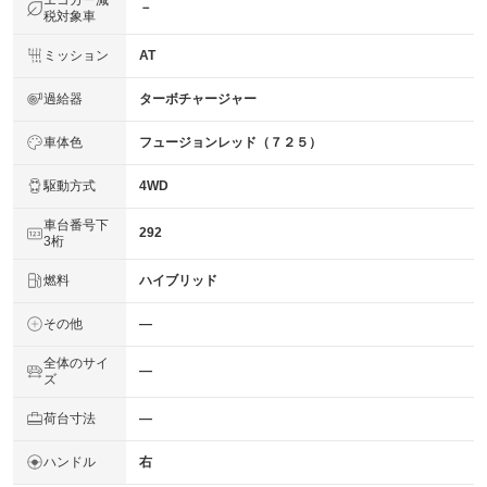
エコカー減
－
税対象車
ミッション
AT
過給器
ターボチャージャー
車体色
フュージョンレッド（７２５）
駆動方式
4WD
車台番号下
292
3桁
燃料
ハイブリッド
その他
―
全体のサイ
―
ズ
荷台寸法
―
ハンドル
右