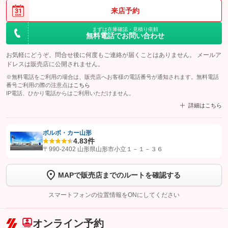
来店予約
まずは在庫確認・見積り依頼
無料電話でお問い合わせ
お気軽にどうぞ。問合せ後に何度もご連絡が届くことはありません。 メールア
ドレスは販売店に公開されません。
※無料電話をご利用の場合は、販売店へお客様の電話番号が通知されます。無料電話
番号ご利用の際の注意点は
こちら
IP電話、ひかり電話からはご利用いただけません。
詳細はこちら
ボルボ・カー山形
4.8
3件
【STEP1】
認証画面でグーネットを友だち追加してから「許可する」ボタンを押
〒990-2402 山形県山形市小立１－１－３６
します
MAPで販売店までのルートを確認する
【STEP2】
トーク画面で
ボタンをタップして問い合わせを
完了してください。
スマートフォンの位置情報をONにしてください
こちら
オンライン予約