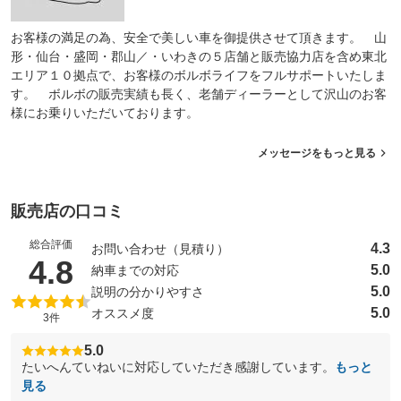
お客様の満足の為、安全で美しい車を御提供させて頂きます。 山
形・仙台・盛岡・郡山／・いわきの５店舗と販売協力店を含め東北
エリア１０拠点で、お客様のボルボライフをフルサポートいたしま
す。 ボルボの販売実績も長く、老舗ディーラーとして沢山のお客
様にお乗りいただいております。
メッセージをもっと見る
販売店の口コミ
総合評価
4.3
お問い合わせ（見積り）
（5点満点中）
4.8
5.0
納車までの対応
5.0
説明の分かりやすさ
5.0
オススメ度
3件
5.0
たいへんていねいに対応していただき感謝しています。
もっと
見る