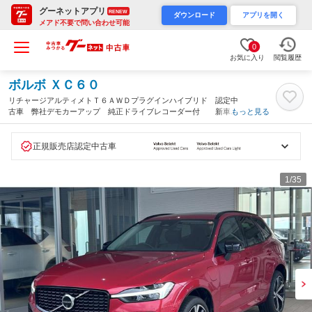
グーネットアプリ
RENEW
ダウンロード
アプリを開く
メアド不要で問い合わせ可能
0
お気に入り
閲覧履歴
ボルボ ＸＣ６０
リチャージアルティメトＴ６ＡＷＤプラグインハイブリド 認定中
古車 弊社デモカーアップ 純正ドライブレコーダー付 新車保
もっと見る
証継承可 エアサスペンション パノラマガラスサンループ標準車
両（山形県）
正規販売店認定中古車
1
/35