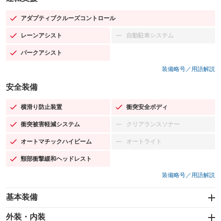
アダプティブクルーズコントロール
：装備あり
レーンアシスト
自動駐車システム
：装備あり
：装備なし
パークアシスト
：装備あり
装備略号／用語解説
安全装備
横滑り防止装置
衝突安全ボディ
：装備あり
：装備あり
衝突被害軽減システム
クリアランスソナー
：装備あり
：装備なし
オートマチックハイビーム
オートライト
：装備あり
：装備なし
頸部衝撃緩和ヘッドレスト
：装備あり
装備略号／用語解説
基本装備
エアバッグ：運転席/助手席/サイド
外装・内装
：装備あり