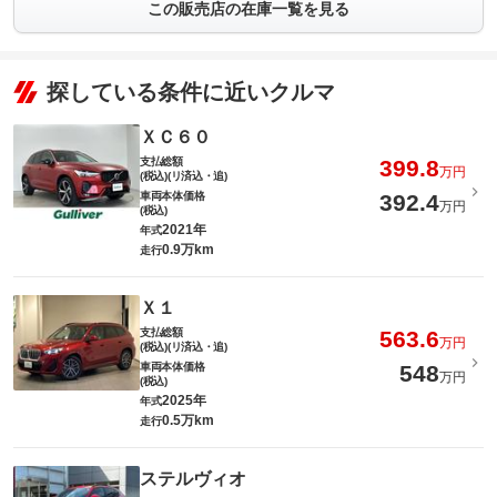
この販売店の在庫一覧を見る
探している条件に近いクルマ
ＸＣ６０
支払総額
399.8
万円
(税込)(リ済込・追)
車両本体価格
392.4
万円
(税込)
2021年
年式
0.9万km
走行
Ｘ１
支払総額
563.6
万円
(税込)(リ済込・追)
車両本体価格
548
万円
(税込)
2025年
年式
0.5万km
走行
ステルヴィオ