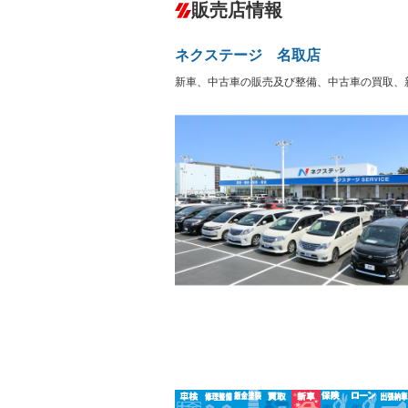
－
販売店情報
オーディオ：CDまたはCDチェンジャー
盗難防止システム
アイドリ
ヘッドライトウォッシャ
革シート
－
－
ネクステージ 名取店
ー
Bluetooth接続
100V電源
－
新車、中古車の販売及び整備、中古車の買取、
LEDヘッドランプ
HID(キ
－
－
レンタカーアップ
展示・試
－
－
ETC
エアロ
－
ランフラットタイヤ
パワーシ
－
－
フルフラットシート
チップア
－
－
シートヒーター
ウォーク
－
フロントカメラ
シートエ
－
－
ルーフレール
エアサス
－
－