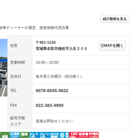
ビジュアル：-／DVD再
アルミホイール：14イ
生
ンチ
ングストップ
ドライブレコーダー
USB入力端子
－
ハーフレザーシート
キーレス
－
紹介動画を見る
クリーンディーゼル
センターデフロック
－
－
新車ディーラーの運営、損害保険代理店業
セノンライト)
ポータブルナビ
バックカメラ
－
－
乗車
電動格納ミラー
スマートキー
ローダウン
－
〒981-1226
MAPを開く
住所
装備略号／用語解説
宮城県名取市植松字入生２０５
ート
3列シート
ベンチシート
－
営業時間
10:00～20:00
ップシート
オットマン
電動格納サードシート
－
－
スルー
後席モニター
電動リアゲート
－
－
定休日
毎月第三水曜日（祝日除く）
アコン
全周囲カメラ
サイドカメラ
－
－
0078-6045-9822
TEL
ペンション
022-383-4909
FAX
装備略号／用語解説
販売可能
直接お問合せください
エリア