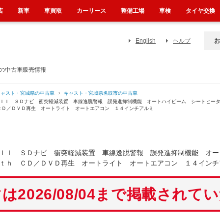
店
新車
車買取
カーリース
整備工場
車検
タイヤ交換
English
ヘルプ
お
）の中古車販売情報
キャスト・宮城県の中古車
キャスト・宮城県名取市の中古車
ＩＩＩ ＳＤナビ 衝突軽減装置 車線逸脱警報 誤発進抑制機能 オートハイビーム シートヒー
ＣＤ／ＤＶＤ再生 オートライト オートエアコン １４インチアルミ
ＩＩ ＳＤナビ 衝突軽減装置 車線逸脱警報 誤発進抑制機能 オー
ｔｈ ＣＤ／ＤＶＤ再生 オートライト オートエアコン １４インチ
は2026/08/04まで掲載されて