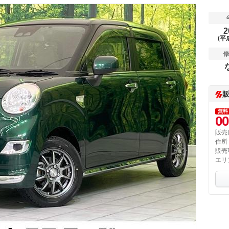
2
(平
無料
00
販売
住所
販売
エリ