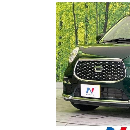
マガジン
車カタログ
自動車ローン
保険
レビュー
価格相場
教習所
用語集