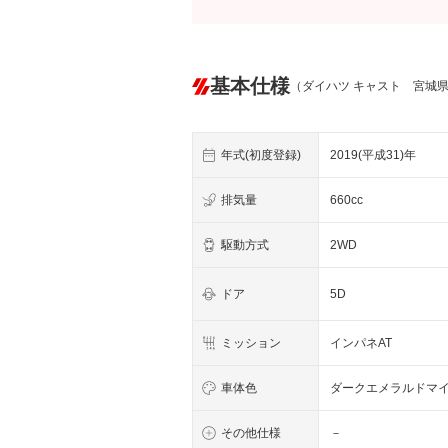
基本仕様
（ダイハツ キャスト 宮城
年式(初度登録)
2019(平成31)年
排気量
660cc
駆動方式
2WD
ドア
5D
ミッション
インパネAT
車体色
ダークエメラルドマ
その他仕様
－