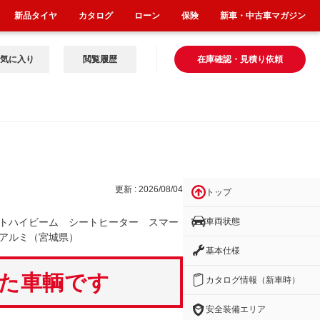
新品タイヤ
カタログ
ローン
保険
新車・中古車マガジン
気に入り
閲覧履歴
在庫確認・見積り依頼
タ
更新 : 2026/08/04
トップ
車両状態
トハイビーム シートヒーター スマー
アルミ（宮城県）
基本仕様
いた車輌です
カタログ情報（新車時）
安全装備エリア