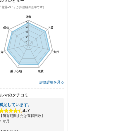
ルマレビュー
「普通=3.0」が評価軸の基準です）
外装
外装
5
5
4
4
価格
価格
内装
内装
3
3
2
2
1
1
装備
装備
走行
走行
乗り心地
乗り心地
燃費
燃費
評価詳細を見る
ルマのクチコミ
満足しています。
4.7
【所有期間または運転回数】
１か月