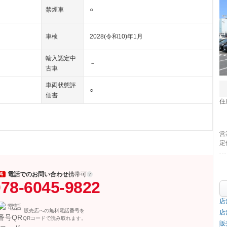
禁煙車
○
車検
2028(令和10)年1月
輸入認定中
－
古車
車両状態評
○
価書
住
営
定
電話でのお問い合わせ
携帯可
料
78-6045-9822
店
販売店への無料電話番号を
店
QRコードで読み取れます。
販