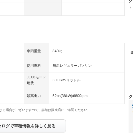
ク
（
車両重量
840kg
使用燃料
無鉛レギュラーガソリン
JC08モード
30.0 km/リットル
燃費
最高出力
52ps(38kW)/6800rpm
ク
なる場合がございますので、詳細は販売店にご確認ください。
タログで車種情報を詳しく見る