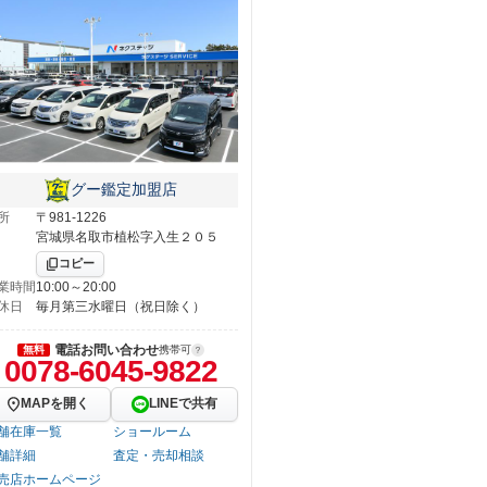
グー鑑定加盟店
所
〒981-1226
宮城県名取市植松字入生２０５
コピー
業時間
10:00～20:00
休日
毎月第三水曜日（祝日除く）
電話お問い合わせ
無料
携帯可
0078-6045-9822
MAPを開く
LINEで共有
舗在庫一覧
ショールーム
舗詳細
査定・売却相談
売店ホームページ