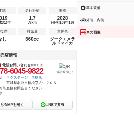
基本装備
年式
走行距離
車検
019
1.7
2028
外装・内装
成31)年
万km
(令和10)年1月
修復歴
排気量
車体色
車の画像
なし
660cc
ダークエメラ
ルドマイカ
販売店情報
電話お問い合わせ
携帯可
78-6045-9822
電話番号QR
店
ネクステージ 名取店
宮城県名取市植松字入生２０５
可能
直接お問合せください
ア
MAPを開く
LINEで共有