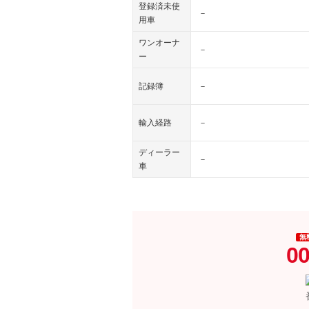
登録済未使
－
用車
ワンオーナ
－
ー
記録簿
－
輸入経路
－
ディーラー
－
車
無
00