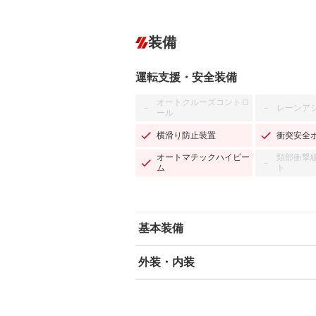
装備
運転支援・安全装備
オートクルーズコントロ
レーンア
－
－
ール
横滑り防止装置
衝突安全
オートマチックハイビー
頸部衝撃
－
ム
ト
基本装備
外装・内装
エアバッグ：運転席/助手席
ABS
エアコン
カーナビ：SDナビ
ダウンヒルアシストコントロール