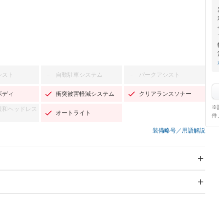
シスト
自動駐車システム
パークアシスト
－
－
ボディ
衝突被害軽減システム
クリアランスソナー
※
緩和ヘッドレス
オートライト
件
装備略号／用語解説
スライドドア
サンルーフ
－
－
Wエアコン
リフトアップ
－
－
TV：ワンセグ
パワーステアリング
パワーウィンドウ