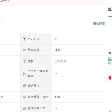
販
県）
用語解説
ハンドル
右
乗車定員
４名
車
燃料
ガソリン
エコカー減税対
－
象車
過給器
－
イカ
車台番号下３桁
136
全体のサイズ
－