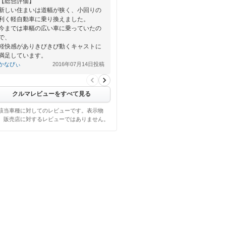
【総合評価】
新しい住まいは道幅が狭く、小回りの
利く軽自動車に乗り換えました。
今までは車幅の広い車に乗っていたの
で、
軽快感がありきびきび動くキャストに
満足しています。
かなぴぃ
2016年07月14日投稿
【良い点】…
クルマレビューをすべて見る
該当車種に対してのレビューです。表示物
、販売店に対するレビューではありません。