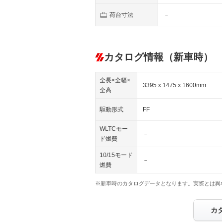
荷台寸法
－
カタログ情報（新車時）
全長×全幅×
3395 x 1475 x 1600mm
全高
駆動形式
FF
WLTCモー
－
ド燃費
10/15モード
－
燃費
※新車時のカタログデータとなります。実際とは異
カ