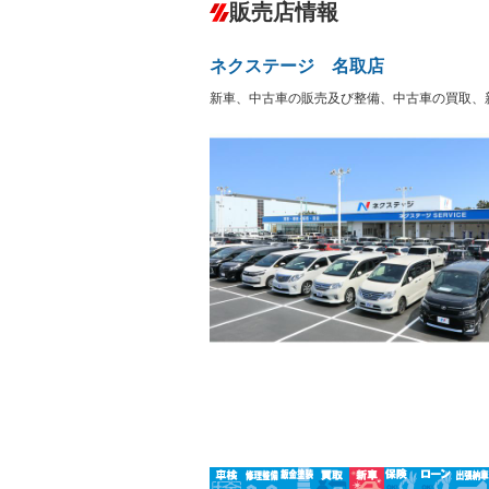
販売店情報
オーディオ
－
盗難防止システム
アイドリ
ヘッドライトウォッシャ
革シート
－
－
ー
ネクステージ 名取店
Bluetooth接続
100V電源
－
－
LEDヘッドランプ
HID(キ
新車、中古車の販売及び整備、中古車の買取、
－
－
レンタカーアップ
展示・試
－
－
ETC
エアロ
－
－
ランフラットタイヤ
パワーシ
－
－
フルフラットシート
チップア
－
－
シートヒーター
ウォーク
－
－
フロントカメラ
シートエ
－
－
ルーフレール
エアサス
－
－