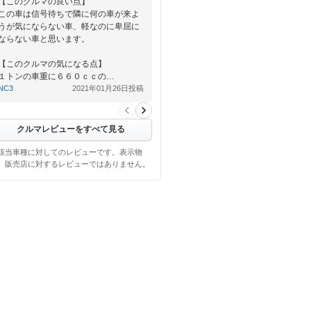
【このクルマの良い点】
この車は信号待ちで隣に何の車が来よ
うが気にならない車、軽なのに卑屈に
ならない車と思います。
【このクルマの気になる点】
１トンの車重に６６０ｃｃの…
NC3
2021年01月26日投稿
クルマレビューをすべて見る
該当車種に対してのレビューです。表示物
、販売店に対するレビューではありません。