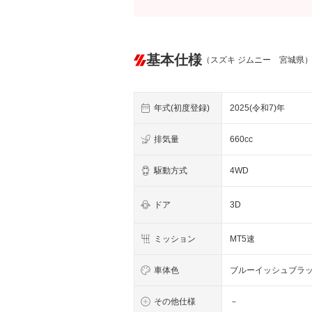
基本仕様
（スズキ ジムニー 宮城県
年式(初度登録)
2025(令和7)年
排気量
660cc
駆動方式
4WD
ドア
3D
ミッション
MT5速
車体色
ブルーイッシュブラ
その他仕様
－