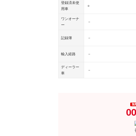
登録済未使
○
用車
ワンオーナ
－
ー
記録簿
－
輸入経路
－
ディーラー
－
車
無
00