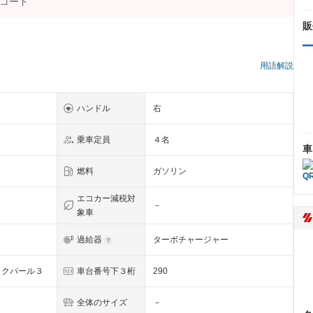
販
）
用語解説
ハンドル
右
乗車定員
４名
車
燃料
ガソリン
エコカー減税対
－
象車
過給器
ターボチャージャー
ックパール３
車台番号下３桁
290
全体のサイズ
－