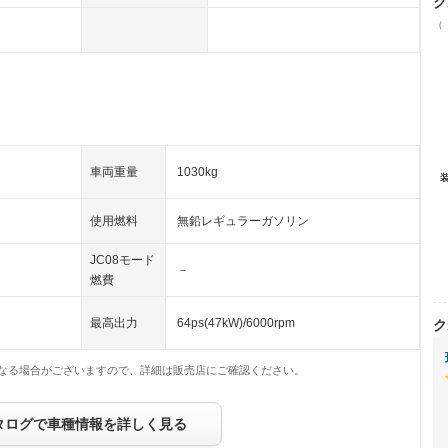
ク
（
車両重量
1030kg
使用燃料
無鉛レギュラーガソリン
JC08モード
－
燃費
最高出力
64ps(47kW)/6000rpm
ク
なる場合がございますので、詳細は販売店にご確認ください。
タログで車種情報を詳しく見る