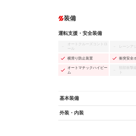
装備
運転支援・安全装備
オートクルーズコントロ
レーンア
－
－
ール
横滑り防止装置
衝突安全
オートマチックハイビー
頸部衝撃
－
ム
ト
基本装備
外装・内装
エアバッグ：運転席/助手席/サイド
ABS
エアコン
カーナビ
－
ダウンヒルアシストコントロール