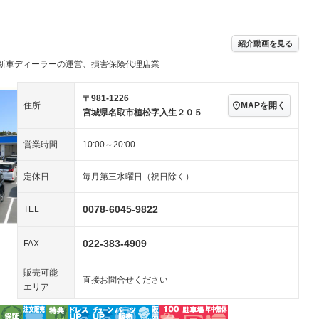
－ビジュアル
アルミホイール
－
－
ングストップ
ドライブレコーダー
USB入力端子
－
－
ハーフレザーシート
キーレス
－
紹介動画を見る
クリーンディーゼル
センターデフロック
－
－
セノンライト)
ポータブルナビ
バックカメラ
新車ディーラーの運営、損害保険代理店業
－
－
乗車
電動格納ミラー
－
スマートキー
ローダウン
－
－
〒981-1226
MAPを開く
住所
装備略号／用語解説
宮城県名取市植松字入生２０５
ート
3列シート
ベンチシート
－
－
ップシート
オットマン
電動格納サードシート
－
－
営業時間
10:00～20:00
スルー
後席モニター
電動リアゲート
－
－
定休日
毎月第三水曜日（祝日除く）
アコン
全周囲カメラ
サイドカメラ
－
－
0078-6045-9822
TEL
ペンション
022-383-4909
FAX
装備略号／用語解説
販売可能
直接お問合せください
エリア