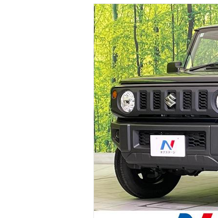
マガジン
車カタログ
自動車ローン
保険
レビュー
価格相場
教習所
用語集