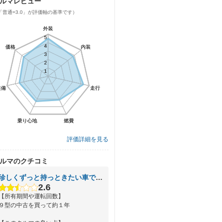
ルマレビュー
「普通=3.0」が評価軸の基準です）
外装
外装
5
5
4
4
価格
価格
内装
内装
3
3
2
2
1
1
装備
装備
走行
走行
乗り心地
乗り心地
燃費
燃費
評価詳細を見る
ルマのクチコミ
珍しくずっと持っときたい車です。
2.6
【所有期間や運転回数】
９型の中古を買って約１年