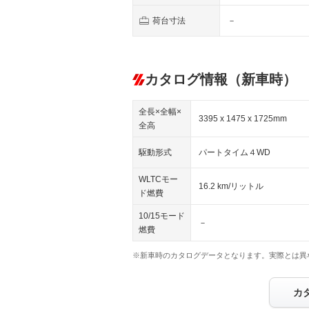
荷台寸法
－
カタログ情報（新車時）
全長×全幅×
3395 x 1475 x 1725mm
全高
駆動形式
パートタイム４WD
WLTCモー
16.2 km/リットル
ド燃費
10/15モード
－
燃費
※新車時のカタログデータとなります。実際とは異
カ