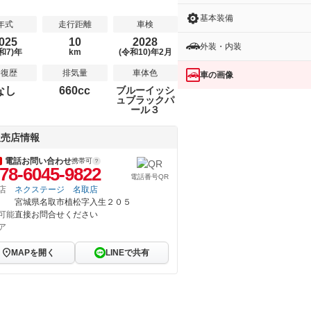
基本装備
年式
走行距離
車検
025
10
2028
外装・内装
和7)年
km
(令和10)年2月
修復歴
排気量
車体色
車の画像
なし
660cc
ブルーイッシ
ュブラックパ
ール３
販売店情報
電話お問い合わせ
携帯可
78-6045-9822
電話番号QR
店
ネクステージ 名取店
宮城県名取市植松字入生２０５
可能
直接お問合せください
ア
MAPを開く
LINEで共有