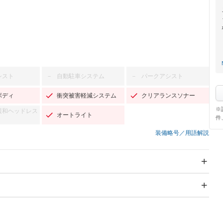
シスト
自動駐車システム
パークアシスト
－
－
ボディ
衝突被害軽減システム
クリアランスソナー
※
緩和ヘッドレス
オートライト
件
装備略号／用語解説
スライドドア
サンルーフ
－
－
Wエアコン
リフトアップ
－
－
TV
－
パワーステアリング
パワーウィンドウ