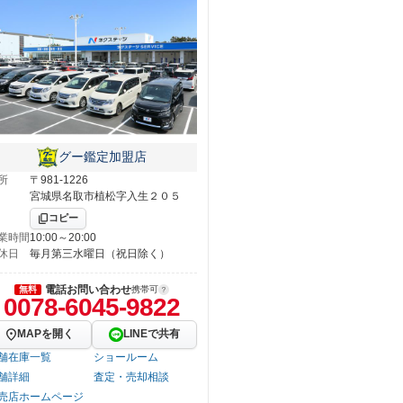
グー鑑定加盟店
所
〒981-1226
宮城県名取市植松字入生２０５
コピー
業時間
10:00～20:00
休日
毎月第三水曜日（祝日除く）
電話お問い合わせ
無料
携帯可
0078-6045-9822
MAPを開く
LINEで共有
舗在庫一覧
ショールーム
舗詳細
査定・売却相談
売店ホームページ