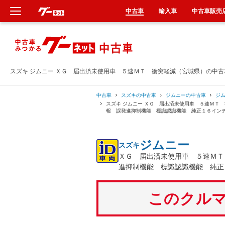
中古車
輸入車
中古車販売
新車
中古車
スズキ ジムニー ＸＧ 届出済未使用車 ５速ＭＴ 衝突軽減（宮城県）の中
輸入車
中古車
スズキの中古車
ジムニーの中古車
ジ
スズキ ジムニー ＸＧ 届出済未使用車 ５速ＭＴ
報 誤発進抑制機能 標識認識機能 純正１６イン
クルマ買取
ジムニー
スズキ
カーリース
ＸＧ 届出済未使用車 ５速ＭＴ
進抑制機能 標識認識機能 純正
タイヤ交換
このクルマ
整備工場
車検