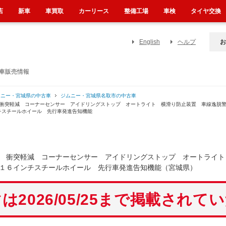
店
新車
車買取
カーリース
整備工場
車検
タイヤ交換
English
ヘルプ
お
古車販売情報
ムニー・宮城県の中古車
ジムニー・宮城県名取市の中古車
 衝突軽減 コーナーセンサー アイドリングストップ オートライト 横滑り防止装置 車線逸脱
チスチールホイール 先行車発進告知機能
 衝突軽減 コーナーセンサー アイドリングストップ オートライト
１６インチスチールホイール 先行車発進告知機能（宮城県）
は2026/05/25まで掲載されて