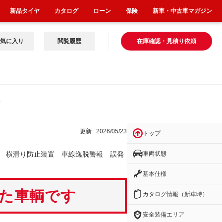
新品タイヤ
カタログ
ローン
保険
新車・中古車マガジン
気に入り
閲覧履歴
在庫確認・見積り依頼
警
更新 : 2026/05/23
トップ
車両状態
 横滑り防止装置 車線逸脱警報 誤発
基本仕様
いた車輌です
カタログ情報（新車時）
安全装備エリア