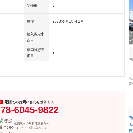
禁煙車
○
車検
2028(令和10)年2月
輸入認定中
－
古車
車両状態評
○
価書
住
営
定
電話でのお問い合わせ
携帯可
料
78-6045-9822
店
販売店への無料電話番号を
店
QRコードで読み取れます。
販