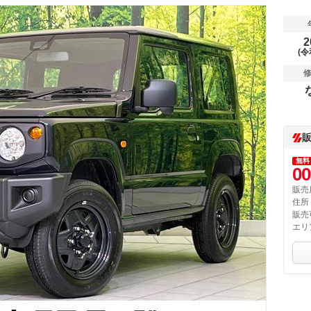
2
(令
無料
00
販売
住所
販売
エリ