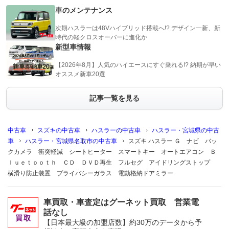
車のメンテナンス
次期ハスラーは48Vハイブリッド搭載へ!? デザイン一新、新
時代の軽クロスオーバーに進化か
新型車情報
【2026年8月】人気のハイエースにすぐ乗れる!? 納期が早い
オススメ新車20選
記事一覧を見る
中古車
スズキの中古車
ハスラーの中古車
ハスラー・宮城県の中古
車
ハスラー・宮城県名取市の中古車
スズキ ハスラー Ｇ ナビ バッ
クカメラ 衝突軽減 シートヒーター スマートキー オートエアコン Ｂ
ｌｕｅｔｏｏｔｈ ＣＤ ＤＶＤ再生 フルセグ アイドリングストップ
横滑り防止装置 プライバシーガラス 電動格納ドアミラー
車買取・車査定はグーネット買取 営業電
話なし
【日本最大級の加盟店数】約30万のデータから予