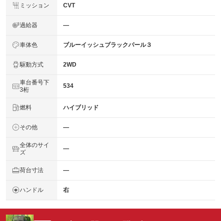
ミッション
CVT
過給器
―
車体色
ブルーイッシュブラックパール３
駆動方式
2WD
車台番号下
534
3桁
燃料
ハイブリッド
その他
―
全体のサイ
―
ズ
荷台寸法
―
ハンドル
右