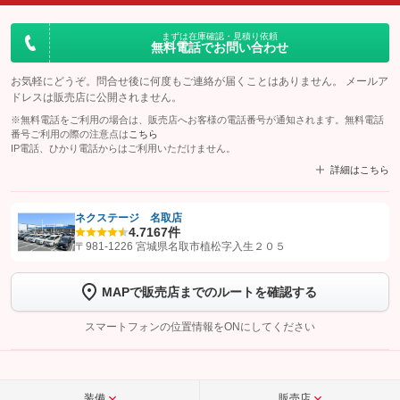
まずは在庫確認・見積り依頼
無料電話でお問い合わせ
お気軽にどうぞ。問合せ後に何度もご連絡が届くことはありません。 メールア
ドレスは販売店に公開されません。
※無料電話をご利用の場合は、販売店へお客様の電話番号が通知されます。無料電話
番号ご利用の際の注意点は
こちら
IP電話、ひかり電話からはご利用いただけません。
詳細はこちら
ネクステージ 名取店
4.7
167件
【STEP1】
認証画面でグーネットを友だち追加してから「許可する」ボタンを押
〒981-1226 宮城県名取市植松字入生２０５
します
MAPで販売店までのルートを確認する
【STEP2】
トーク画面で
ボタンをタップして問い合わせを
完了してください。
スマートフォンの位置情報をONにしてください
こちら
装備
販売店