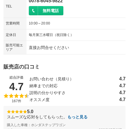
0078-6045-9822
TEL
無料電話
営業時間
10:00～20:00
定休日
毎月第三水曜日（祝日除く）
販売可能エ
直接お問合せください
リア
販売店の口コミ
総合評価
4.7
お問い合わせ（見積り）
（5点満点中）
4.7
4.7
納車までの対応
4.7
説明の分かりやすさ
4.7
オススメ度
167件
5.0
スムーズな応対をしてもらった。
もっと見る
購入した車種：ホンダステップワゴン