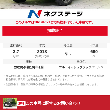
このクルマは2026/07/21まで掲載されていた車輛です。
掲載終了
走行距離
年式
修復歴
排気量
3.7
2018
660
なし
万km
(平成30)年
cc
車検
車体色
2028(令和10)年1月
ブルーイッシュブラックパール３
支払総額には、車両本体価格の他、保険料、税金、登録等に伴う費用、リサイクル預託金
相当額等、購入時に必要な全ての費用が含まれています。
当該価格は、登録等の時期や地域などについて一定の条件を付した価格になります。
この車両に関するお問い合わせ
無料