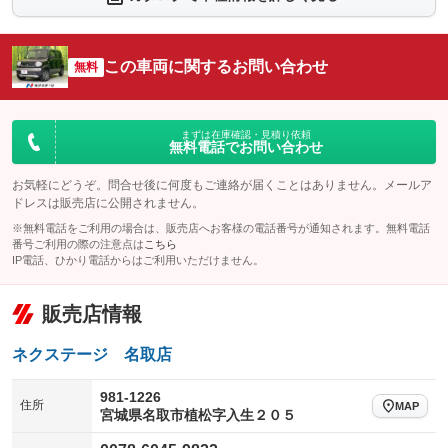
シートエアコン
全周囲カメラ
：装備なし
：装備なし
サイドカメラ
ルーフレール
この車両に関するお問い合わせ
：装備なし
無料
：装備なし
エアサスペンション
ヘッドライトウォッシャー
：装備なし
：装備なし
装備略号／用語解説
まずは在庫確認・見積り依頼
無料電話でお問い合わせ
お気軽にどうぞ。問合せ後に何度もご連絡が届くことはありません。メールア
ドレスは販売店に公開されません。
※無料電話をご利用の場合は、販売店へお客様の電話番号が通知されます。無料電話
番号ご利用の際の注意点は
こちら
IP電話、ひかり電話からはご利用いただけません。
販売店情報
ネクステージ 名取店
981-1226
住所
MAP
宮城県名取市植松字入生２０５