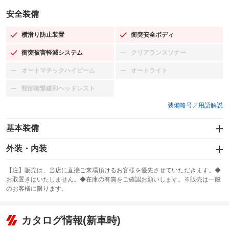
安全装備
横滑り防止装置
衝突安全ボディ
：装備あり
：装備あり
衝突被害軽減システム
クリアランスソナー
：装備あり
：装備なし
オートマチックハイビーム
オートライト
：装備なし
：装備なし
頸部衝撃緩和ヘッドレスト
：装備なし
装備略号／用語解説
基本装備
エアバッグ：運転席/助手席
外装・内装
：装備あり
スライドドア
カーナビ：メモリーナビ他
：装備なし
：装備あり
【注】販売は、当店に直接ご来場頂けるお客様を優先させていただきます。◆
お取置きはいたしません。◆在庫の有無をご確認お願いします。※販売は一般
サンルーフ
ABS
TV：フルセグ
：装備なし
：装備あり
：装備あり
のお客様に限ります。
エアコン
Wエアコン
オーディオ：CDまたはCDチェンジャー
：装備あり
：装備なし
：装備あり
リフトアップ
パワーステアリング
カタログ情報(新車時)
ビジュアル：-／DVD再生
：装備なし
：装備あり
：装備あり