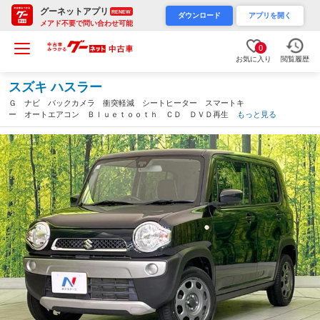
グーネットアプリ
RENEW
ダウンロード
アプリを開く
メアド不要で問い合わせ可能
0
お気に入り
閲覧履歴
スズキ ハスラー
Ｇ ナビ バックカメラ 衝突軽減 シートヒーター スマートキ
ー オートエアコン Ｂｌｕｅｔｏｏｔｈ ＣＤ ＤＶＤ再生 フ
もっと見る
ルセグ アイドリングストップ 横滑り防止装置 プライバシーガ
ラス 電動格納ドアミラー（宮城県）