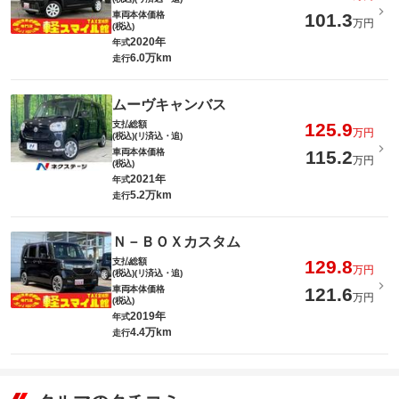
車両本体価格
101.3
万円
(税込)
2020年
年式
6.0万km
走行
ムーヴキャンバス
支払総額
125.9
万円
(税込)(リ済込・追)
車両本体価格
115.2
万円
(税込)
2021年
年式
5.2万km
走行
Ｎ－ＢＯＸカスタム
支払総額
129.8
万円
(税込)(リ済込・追)
車両本体価格
121.6
万円
(税込)
2019年
年式
4.4万km
走行