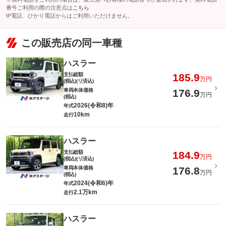
番号ご利用の際の注意点は
こちら
IP電話、ひかり電話からはご利用いただけません。
この販売店の同一車種
ハスラー
支払総額
185.9
万円
(税込)(リ済込)
車両本体価格
176.9
万円
(税込)
2026(令和8)年
年式
10km
走行
ハスラー
支払総額
184.9
万円
(税込)(リ済込)
車両本体価格
176.8
万円
(税込)
2024(令和6)年
年式
2.1万km
走行
ハスラー