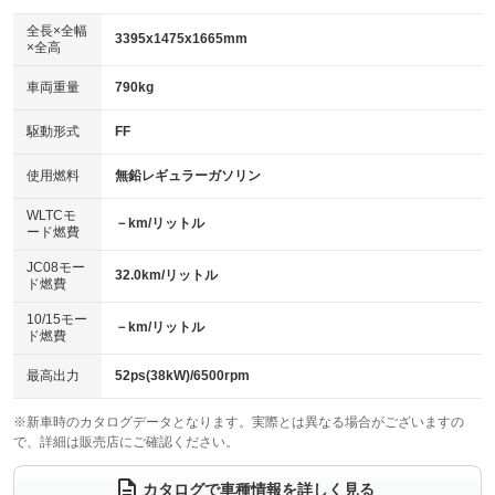
ダウンヒルアシストコントロール
アルミホイール
：装備なし
：装備なし
全長×全幅
3395x1475x1665mm
×全高
パワーウィンドウ
盗難防止システム
革シート
ハーフレザーシート
：装備あり
：装備あり
：装備なし
：装備なし
車両重量
790kg
アイドリングストップ
ドライブレコーダー
キーレス
LEDヘッドランプ
：装備あり
：装備なし
：装備あり
：装備なし
USB入力端子
Bluetooth接続
駆動形式
FF
HID(キセノンライト)
ポータブルナビ
：装備なし
：装備あり
：装備なし
：装備なし
100V電源
クリーンディーゼル
バックカメラ
ETC
使用燃料
無鉛レギュラーガソリン
：装備なし
：装備なし
：装備あり
：装備なし
センターデフロック
エアロ
スマートキー
：装備なし
WLTCモ
：装備なし
：装備あり
－km/リットル
ード燃費
レンタカーアップ
展示・試乗車
ローダウン
ランフラットタイヤ
：装備なし
：装備なし
：装備なし
：装備なし
JC08モー
32.0km/リットル
ド燃費
電動格納ミラー
パワーシート
3列シート
：装備あり
：装備なし
：装備なし
10/15モー
装備略号／用語解説
－km/リットル
ベンチシート
フルフラットシート
ド燃費
：装備あり
：装備なし
チップアップシート
オットマン
：装備なし
：装備なし
最高出力
52ps(38kW)/6500rpm
電動格納サードシート
シートヒーター
：装備なし
：装備あり
※新車時のカタログデータとなります。実際とは異なる場合がございますの
で、詳細は販売店にご確認ください。
ウォークスルー
後席モニター
：装備なし
：装備なし
電動リアゲート
フロントカメラ
カタログで車種情報を詳しく見る
：装備なし
：装備なし