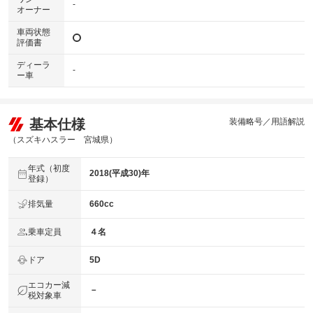
-
オーナー
車両状態
評価書
ディーラ
-
ー車
基本仕様
装備略号／用語解説
（スズキハスラー 宮城県）
年式（初度
2018(平成30)年
登録）
排気量
660cc
乗車定員
４名
ドア
5D
エコカー減
－
税対象車