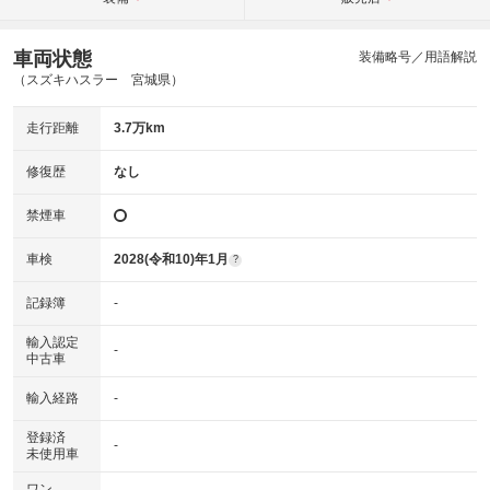
車両状態
装備略号／用語解説
（スズキハスラー 宮城県）
走行距離
3.7万km
修復歴
なし
禁煙車
車検
2028(令和10)年1月
?
記録簿
-
輸入認定
-
中古車
輸入経路
-
登録済
-
未使用車
ワン