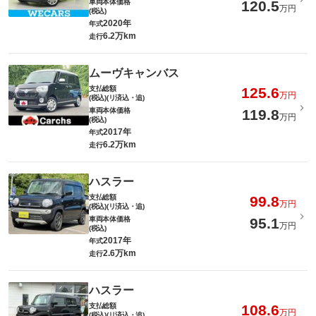
車両本体価格
120.5
万円
(税込)
2020年
年式
6.2万km
走行
ムーヴキャンバス
支払総額
125.6
万円
(税込)(リ済込・追)
車両本体価格
119.8
万円
(税込)
2017年
年式
6.2万km
走行
ハスラー
支払総額
99.8
万円
(税込)(リ済込・追)
車両本体価格
95.1
万円
(税込)
2017年
年式
2.6万km
走行
ハスラー
支払総額
108.6
万円
(税込)(リ済込・追)