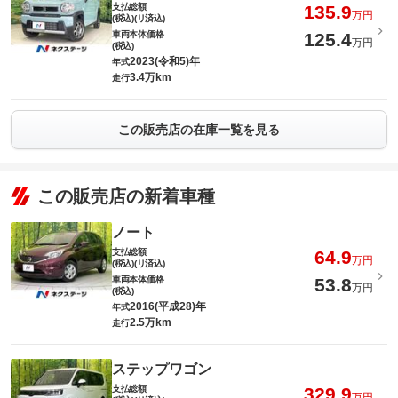
支払総額
135.9
万円
(税込)(リ済込)
車両本体価格
125.4
万円
(税込)
2023(令和5)年
年式
3.4万km
走行
この販売店の在庫一覧を見る
この販売店の新着車種
ノート
支払総額
64.9
万円
(税込)(リ済込)
車両本体価格
53.8
万円
(税込)
2016(平成28)年
年式
2.5万km
走行
ステップワゴン
支払総額
329.9
万円