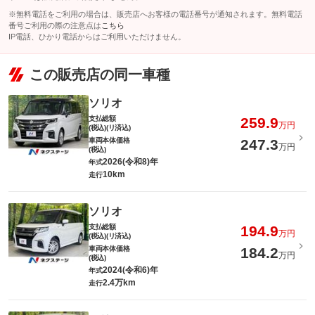
※無料電話をご利用の場合は、販売店へお客様の電話番号が通知されます。無料電話
番号ご利用の際の注意点は
こちら
IP電話、ひかり電話からはご利用いただけません。
この販売店の同一車種
ソリオ
支払総額
259.9
万円
(税込)(リ済込)
車両本体価格
247.3
万円
(税込)
2026(令和8)年
年式
10km
走行
ソリオ
支払総額
194.9
万円
(税込)(リ済込)
車両本体価格
184.2
万円
(税込)
2024(令和6)年
年式
2.4万km
走行