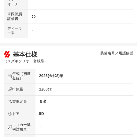
-
オーナー
車両状態
評価書
ディーラ
-
ー車
基本仕様
装備略号／用語解説
（スズキソリオ 宮城県）
年式（初度
2026(令和8)年
登録）
排気量
1200cc
乗車定員
５名
ドア
5D
エコカー減
－
税対象車