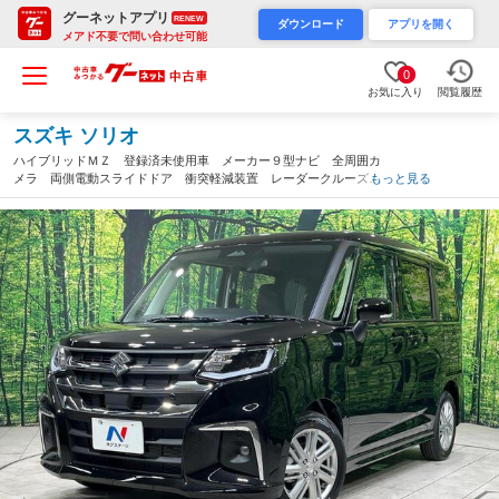
グーネットアプリ
RENEW
ダウンロード
アプリを開く
メアド不要で問い合わせ可能
0
お気に入り
閲覧履歴
スズキ ソリオ
ハイブリッドＭＺ 登録済未使用車 メーカー９型ナビ 全周囲カ
メラ 両側電動スライドドア 衝突軽減装置 レーダークルーズ
もっと見る
シートヒーター スマートキー ＬＥＤヘッド クリアランスソナ
ー オートエアコン オートライト（宮城県）