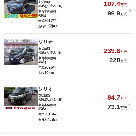
支払総額
107.4
万円
(税込)(リ済込・追)
車両本体価格
99.9
万円
(税込)
2017年
年式
6.3万km
走行
ソリオ
支払総額
239.8
万円
(税込)(リ済込・追)
車両本体価格
228
万円
(税込)
2026年
年式
10km
走行
ソリオ
支払総額
84.7
万円
(税込)(リ済込・追)
車両本体価格
73.1
万円
(税込)
2015年
年式
8.4万km
走行