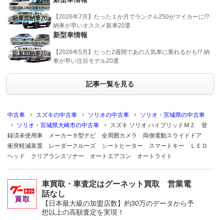
【2026年7月】たった１か月でランクル250がマイカーに!?
納車が早いオススメ新車20選
新型車情報
【2026年5月】たった2週間であの人気車に乗れるかも!? 納
車が早い注目モデル20選
記事一覧を見る
中古車
スズキの中古車
ソリオの中古車
ソリオ・宮城県の中古車
ソリオ・宮城県大崎市の中古車
スズキ ソリオ ハイブリッドＭＺ 登
録済未使用車 メーカー９型ナビ 全周囲カメラ 両側電動スライドドア
衝突軽減装置 レーダークルーズ シートヒーター スマートキー ＬＥＤ
ヘッド クリアランスソナー オートエアコン オートライト
車買取・車査定はグーネット買取 営業電
話なし
【日本最大級の加盟店数】約30万のデータから予
想以上の高額査定を実現！