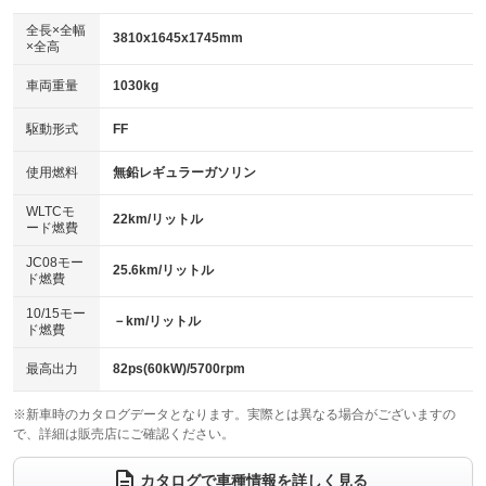
ダウンヒルアシストコントロール
アルミホイール：15インチ
：装備なし
：装備あり
全長×全幅
3810x1645x1745mm
×全高
パワーウィンドウ
盗難防止システム
革シート
ハーフレザーシート
：装備あり
：装備あり
：装備なし
：装備なし
車両重量
1030kg
アイドリングストップ
ドライブレコーダー
キーレス
LEDヘッドランプ
：装備あり
：装備なし
：装備あり
：装備あり
USB入力端子
Bluetooth接続
駆動形式
FF
HID(キセノンライト)
ポータブルナビ
：装備あり
：装備あり
：装備なし
：装備なし
100V電源
クリーンディーゼル
バックカメラ
ETC
使用燃料
無鉛レギュラーガソリン
：装備なし
：装備なし
：装備あり
：装備なし
センターデフロック
エアロ
スマートキー
：装備なし
WLTCモ
：装備なし
：装備あり
22km/リットル
ード燃費
レンタカーアップ
展示・試乗車
ローダウン
ランフラットタイヤ
：装備なし
：装備なし
：装備なし
：装備なし
JC08モー
25.6km/リットル
ド燃費
電動格納ミラー
パワーシート
3列シート
：装備あり
：装備なし
：装備なし
10/15モー
装備略号／用語解説
－km/リットル
ベンチシート
フルフラットシート
ド燃費
：装備なし
：装備なし
チップアップシート
オットマン
：装備なし
：装備なし
最高出力
82ps(60kW)/5700rpm
電動格納サードシート
シートヒーター
：装備なし
：装備あり
※新車時のカタログデータとなります。実際とは異なる場合がございますの
で、詳細は販売店にご確認ください。
ウォークスルー
後席モニター
：装備あり
：装備なし
電動リアゲート
フロントカメラ
カタログで車種情報を詳しく見る
：装備なし
：装備あり