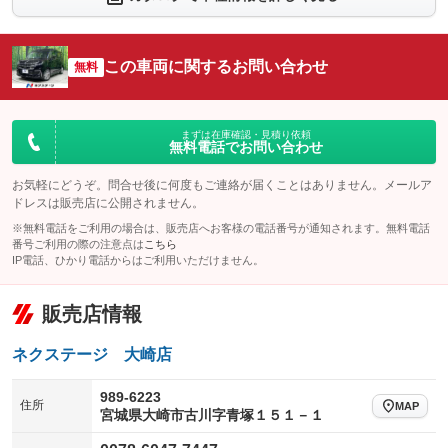
シートエアコン
全周囲カメラ
：装備なし
：装備あり
サイドカメラ
ルーフレール
この車両に関するお問い合わせ
：装備あり
無料
：装備なし
エアサスペンション
ヘッドライトウォッシャー
：装備なし
：装備なし
装備略号／用語解説
まずは在庫確認・見積り依頼
無料電話でお問い合わせ
お気軽にどうぞ。問合せ後に何度もご連絡が届くことはありません。メールア
ドレスは販売店に公開されません。
※無料電話をご利用の場合は、販売店へお客様の電話番号が通知されます。無料電話
番号ご利用の際の注意点は
こちら
IP電話、ひかり電話からはご利用いただけません。
販売店情報
ネクステージ 大崎店
989-6223
住所
MAP
宮城県大崎市古川字青塚１５１－１