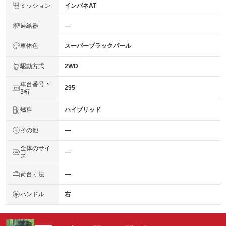
ミッション
インパネAT
過給器
―
車体色
スーパーブラックパール
駆動方式
2WD
車台番号下
295
3桁
燃料
ハイブリッド
その他
―
全体のサイ
―
ズ
荷台寸法
―
ハンドル
右