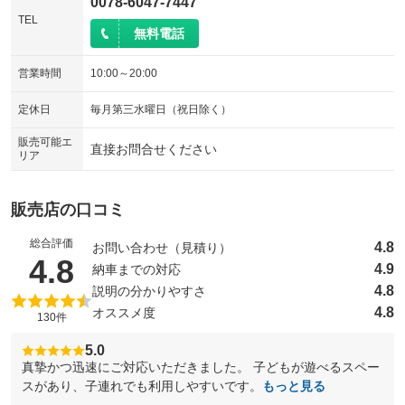
0078-6047-7447
TEL
無料電話
営業時間
10:00～20:00
定休日
毎月第三水曜日（祝日除く）
販売可能エ
直接お問合せください
リア
販売店の口コミ
総合評価
4.8
お問い合わせ（見積り）
（5点満点中）
4.8
4.9
納車までの対応
4.8
説明の分かりやすさ
4.8
オススメ度
130件
5.0
真摯かつ迅速にご対応いただきました。 子どもが遊べるスペー
スがあり、子連れでも利用しやすいです。
もっと見る