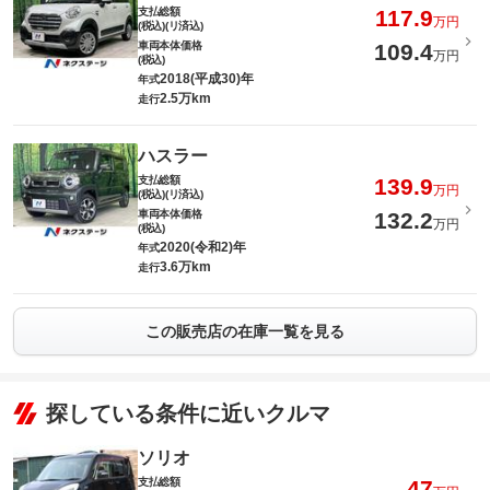
支払総額
117.9
万円
(税込)(リ済込)
車両本体価格
109.4
万円
(税込)
2018(平成30)年
年式
2.5万km
走行
ハスラー
支払総額
139.9
万円
(税込)(リ済込)
車両本体価格
132.2
万円
(税込)
2020(令和2)年
年式
3.6万km
走行
この販売店の在庫一覧を見る
探している条件に近いクルマ
ソリオ
支払総額
47