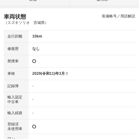
車両状態
装備略号／用語解説
（スズキソリオ 宮城県）
走行距離
10km
修復歴
なし
禁煙車
車検
2029(令和11)年3月
?
記録簿
-
輸入認定
-
中古車
輸入経路
-
登録済
未使用車
ワン