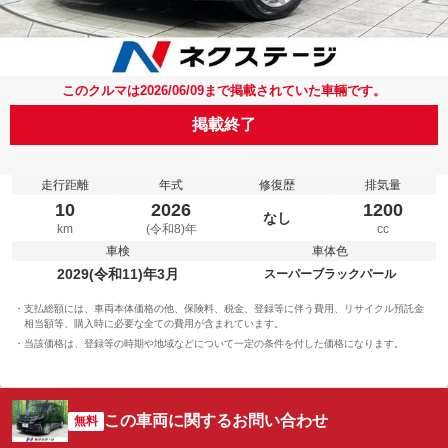
このクルマは2026/06/09まで掲載されていた車輛です。
掲載終了
走行距離
年式
修復歴
排気量
10
2026
1200
なし
km
(令和8)年
cc
車検
車体色
2029(令和11)年3月
スーパーブラックパール
支払総額には、車両本体価格の他、保険料、税金、登録等に伴う費用、リサイクル預託金
相当額等、購入時に必要な全ての費用が含まれています。
当該価格は、登録等の時期や地域などについて一定の条件を付した価格になります。
この車両に関するお問い合わせ
無料