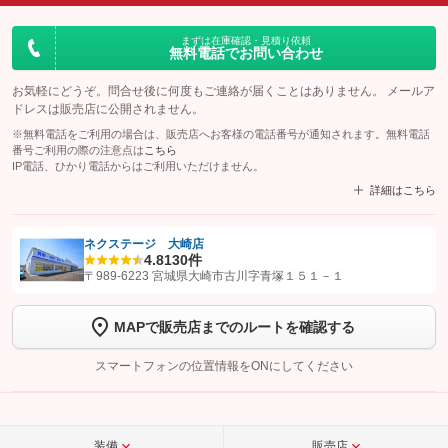
まずは在庫確認・見積り依頼
無料電話でお問い合わせ
お気軽にどうぞ。問合せ後に何度もご連絡が届くことはありません。 メールア
ドレスは販売店に公開されません。
※無料電話をご利用の場合は、販売店へお客様の電話番号が通知されます。無料電話
番号ご利用の際の注意点は
こちら
IP電話、ひかり電話からはご利用いただけません。
詳細はこちら
ネクステージ 大崎店
4.8
130件
【STEP1】
認証画面でグーネットを友だち追加してから「許可する」ボタンを押
〒989-6223 宮城県大崎市古川字青塚１５１－１
します
MAPで販売店までのルートを確認する
【STEP2】
トーク画面で
ボタンをタップして問い合わせを
完了してください。
スマートフォンの位置情報をONにしてください
こちら
装備
販売店