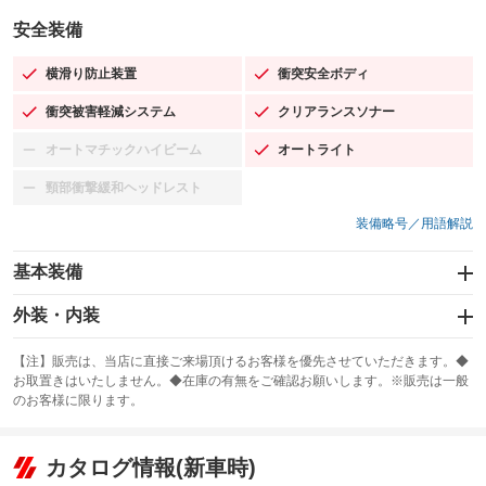
安全装備
横滑り防止装置
衝突安全ボディ
：装備あり
：装備あり
衝突被害軽減システム
クリアランスソナー
：装備あり
：装備あり
オートマチックハイビーム
オートライト
：装備なし
：装備あり
頸部衝撃緩和ヘッドレスト
：装備なし
装備略号／用語解説
基本装備
エアバッグ：運転席/助手席/サイド
外装・内装
：装備あり
スライドドア：両面電動
カーナビ：メモリーナビ他
：装備あり
：装備あり
【注】販売は、当店に直接ご来場頂けるお客様を優先させていただきます。◆
お取置きはいたしません。◆在庫の有無をご確認お願いします。※販売は一般
サンルーフ
ABS
TV：フルセグ
：装備なし
：装備あり
：装備あり
のお客様に限ります。
エアコン
Wエアコン
オーディオ：CDまたはCDチェンジャー
：装備あり
：装備なし
：装備あり
リフトアップ
パワーステアリング
カタログ情報(新車時)
ビジュアル：-／DVD再生
：装備なし
：装備あり
：装備あり