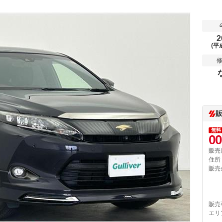
2
(平
無料
00
販売
住所
販売
販売
エリ