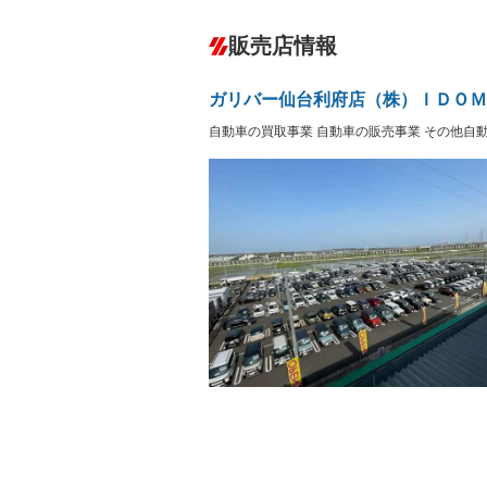
カーナビ：SDナビ
ダウンヒルアシストコントロール
－
販売店情報
オーディオ：CDまたはCDチェンジャー
プレイヤー接続可／ミュージックサーバ
盗難防止システム
アイドリ
ヘッドライトウォッシャ
革シート
－
－
ガリバー仙台利府店（株）ＩＤＯＭ
ー
Bluetooth接続
100V電源
自動車の買取事業 自動車の販売事業 その他自
LEDヘッドランプ
HID(キ
－
レンタカーアップ
展示・試
－
－
ETC
エアロ
ランフラットタイヤ
パワーシ
－
フルフラットシート
チップア
－
－
シートヒーター
ウォーク
－
－
フロントカメラ
シートエ
－
ルーフレール
エアサス
－
－