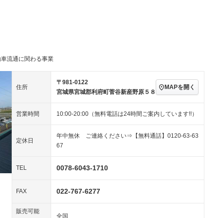
TV：ワンセグ
パワーステアリング
パワーウィンドウ
／ミュージック
ビジュアル：-／DVD再
アルミホイール：18イ
ー
生
ンチ
ングストップ
ドライブレコーダー
USB入力端子
ハーフレザーシート
キーレス
クリーンディーゼル
センターデフロック
－
－
動車流通に関わる事業
セノンライト)
ポータブルナビ
バックカメラ
－
乗車
電動格納ミラー
スマートキー
ローダウン
－
〒981-0122
MAPを開く
住所
装備略号／用語解説
宮城県宮城郡利府町菅谷新産野原５８
ート
3列シート
ベンチシート
－
－
営業時間
10:00-20:00（無料電話は24時間ご案内しています!!）
ップシート
オットマン
電動格納サードシート
－
－
スルー
後席モニター
電動リアゲート
－
年中無休 ご連絡ください⇒【無料通話】0120-63-63
定休日
67
アコン
全周囲カメラ
サイドカメラ
ペンション
0078-6043-1710
TEL
022-767-6277
装備略号／用語解説
FAX
販売可能
全国