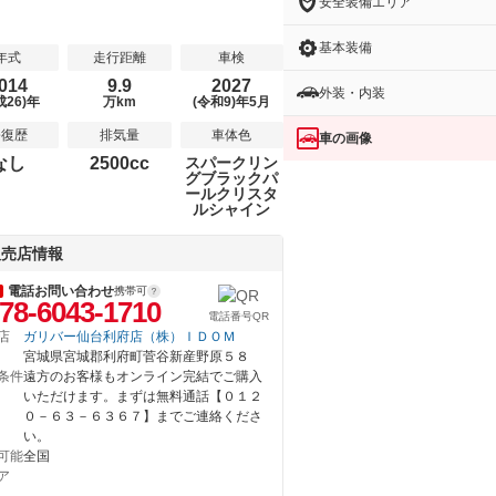
安全装備エリア
基本装備
年式
走行距離
車検
014
9.9
2027
外装・内装
成26)年
万km
(令和9)年5月
修復歴
排気量
車体色
車の画像
なし
2500cc
スパークリン
グブラックパ
ールクリスタ
ルシャイン
販売店情報
電話お問い合わせ
携帯可
78-6043-1710
電話番号QR
店
ガリバー仙台利府店（株）ＩＤＯＭ
宮城県宮城郡利府町菅谷新産野原５８
条件
遠方のお客様もオンライン完結でご購入
いただけます。まずは無料通話【０１２
０－６３－６３６７】までご連絡くださ
い。
可能
全国
ア