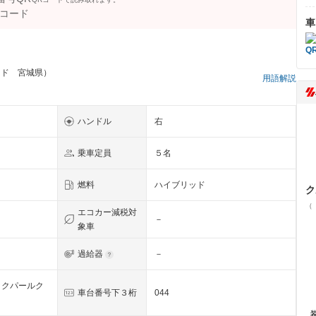
車
ッド 宮城県）
用語解説
ハンドル
右
乗車定員
５名
燃料
ハイブリッド
ク
（
エコカー減税対
－
象車
過給器
－
ックパールク
車台番号下３桁
044