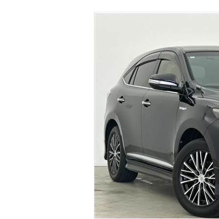
マガジン
車カタログ
自動車ローン
保険
レビュー
価格相場
教習所
用語集