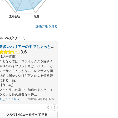
乗り心地
乗り心地
燃費
燃費
評価詳細を見る
ルマのクチコミ
数多いハリアーの中でちょっとした１品
3.6
【総合評価】
今となっては、ワンボックスを除き４
ＷＤのハイブリッド車は、ハリアーと
レクサスＲＸしかない、レクサスを価
格的に届かないけど何とかなる価格帯
にある一品。
【良い点】
２ｔクラスの車で、加速のよさと、１
０Ｋ／Ｌ位の燃費なら経…
Ａ＿ｗｏｒｋｓ...
2012年04月15日投稿
クルマレビューをすべて見る