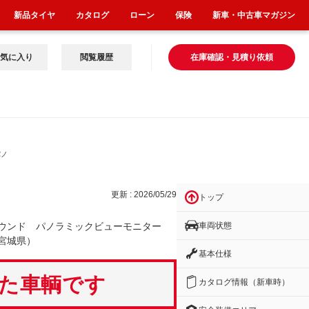
新品タイヤ
カタログ
ローン
保険
新車・中古車マガジン
気に入り
閲覧履歴
在庫確認・見積り依頼
パノ
更新 : 2026/05/29
トップ
車両状態
サウンド パノラミックビューモニター
宮城県）
基本仕様
いた車輌です
カタログ情報（新車時）