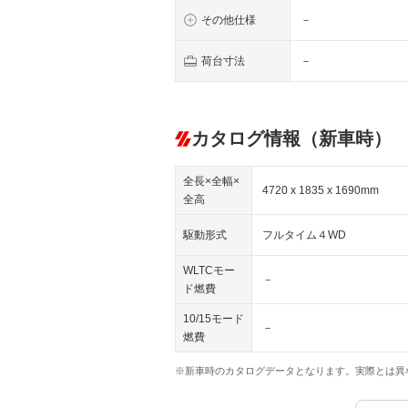
その他仕様
－
荷台寸法
－
カタログ情報（新車時）
全長×全幅×
4720 x 1835 x 1690mm
全高
駆動形式
フルタイム４WD
WLTCモー
－
ド燃費
10/15モード
－
燃費
※新車時のカタログデータとなります。実際とは異