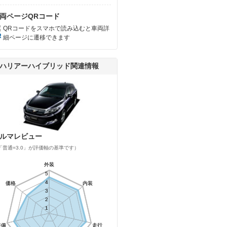
両ページQRコード
QRコードをスマホで読み込むと車両詳
細ページに遷移できます
ハリアーハイブリッド関連情報
ルマレビュー
「普通=3.0」が評価軸の基準です）
外装
外装
5
5
4
4
価格
価格
内装
内装
3
3
2
2
1
1
装備
装備
走行
走行