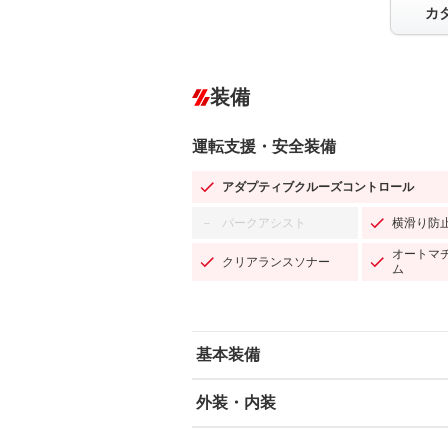
カ
装備
運転支援・安全装備
アダプティブクルーズコントロール
パークアシスト
横滑り防
－
オートマ
クリアランスソナー
ム
基本装備
外装・内装
エアバッグ：運転席/助手席/サイド
ABS
エアコン