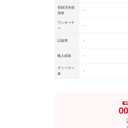
登録済未使
－
用車
ワンオーナ
－
ー
記録簿
－
輸入経路
－
ディーラー
－
車
無
00