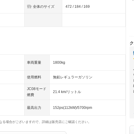
全体のサイズ
472 / 184 / 169
ク
車両重量
1800kg
使用燃料
無鉛レギュラーガソリン
JC08モード
21.4 km/リットル
燃費
最高出力
152ps(112kW)/5700rpm
なる場合がございますので、詳細は販売店にご確認ください。