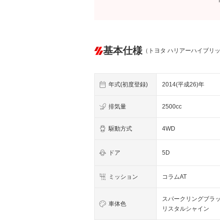
基本仕様
（トヨタ ハリアーハイブリ
年式(初度登録)
2014(平成26)年
排気量
2500cc
駆動方式
4WD
ドア
5D
ミッション
コラムAT
スパークリングブラ
車体色
リスタルシャイン