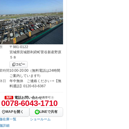
所
〒981-0122
宮城県宮城郡利府町菅谷新産野原
５８
コピー
業時間
10:00-20:00（無料電話は24時間
ご案内しています!!）
休日
年中無休 ご連絡ください⇒【無
料通話】0120-63-6367
電話お問い合わせ
無料
携帯可
0078-6043-1710
MAPを開く
LINEで共有
舗在庫一覧
ショールーム
舗詳細