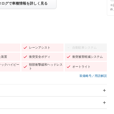
タログで車種情報を詳しく見る
※
件
レーンアシスト
自動駐車システム
－
止装置
衝突安全ボディ
衝突被害軽減システム
チックハイビー
頸部衝撃緩和ヘッドレス
オートライト
ト
装備略号／用語解説
スライドドア
サンルーフ
－
Wエアコン
リフトアップ
－
－