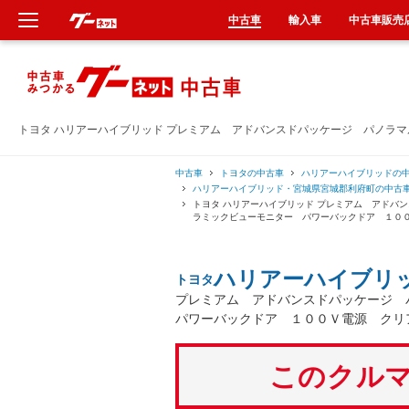
中古車
輸入車
中古車販売
新車
中古車
トヨタ ハリアーハイブリッド プレミアム アドバンスドパッケージ パノラ
輸入車
中古車
トヨタの中古車
ハリアーハイブリッドの
ハリアーハイブリッド・宮城県宮城郡利府町の中古
トヨタ ハリアーハイブリッド プレミアム アドバ
クルマ買取
ラミックビューモニター パワーバックドア １０
カーリース
ハリアーハイブリ
トヨタ
プレミアム アドバンスドパッケージ 
タイヤ交換
パワーバックドア １００Ｖ電源 クリ
整備工場
このクルマ
車検