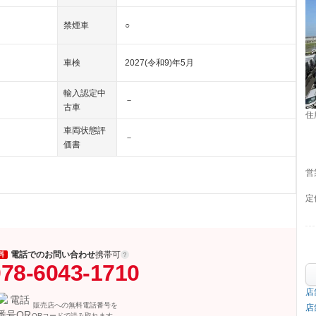
禁煙車
○
車検
2027(令和9)年5月
輸入認定中
－
古車
住
車両状態評
－
価書
営
定
電話でのお問い合わせ
携帯可
料
78-6043-1710
店
販売店への無料電話番号を
店
QRコードで読み取れます。