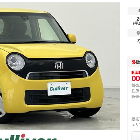
2
(平
無料
00
販売
住所
販売
販売
エリ