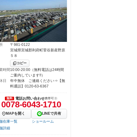
所
〒981-0122
宮城県宮城郡利府町菅谷新産野原
５８
コピー
業時間
10:00-20:00（無料電話は24時間
ご案内しています!!）
休日
年中無休 ご連絡ください⇒【無
料通話】0120-63-6367
電話お問い合わせ
無料
携帯可
0078-6043-1710
MAPを開く
LINEで共有
舗在庫一覧
ショールーム
舗詳細