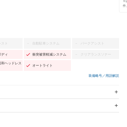
※
件
シスト
自動駐車システム
パークアシスト
－
－
ボディ
衝突被害軽減システム
クリアランスソナー
－
緩和ヘッドレス
オートライト
装備略号／用語解説
スライドドア
サンルーフ
－
－
Wエアコン
リフトアップ
－
－
TV：ワンセグ
パワーステアリング
パワーウィンドウ