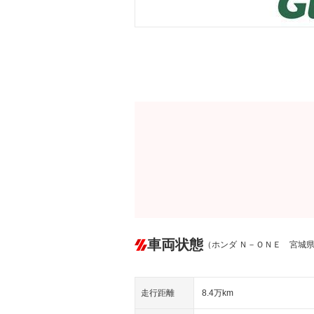
車両状態
（ホンダ Ｎ－ＯＮＥ 宮城
走行距離
8.4万km