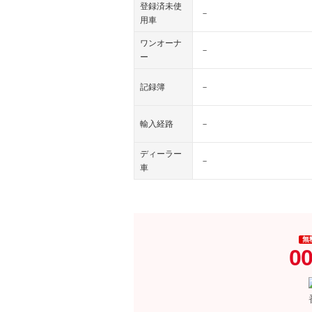
登録済未使
－
用車
ワンオーナ
－
ー
記録簿
－
輸入経路
－
ディーラー
－
車
無
00