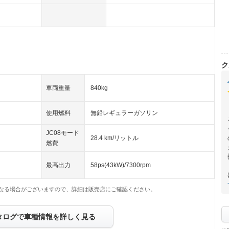
ク
車両重量
840kg
使用燃料
無鉛レギュラーガソリン
JC08モード
28.4 km/リットル
燃費
最高出力
58ps(43kW)/7300rpm
なる場合がございますので、詳細は販売店にご確認ください。
タログで車種情報を詳しく見る