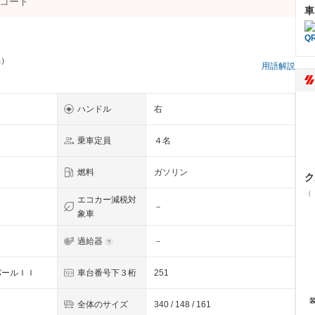
車
県）
用語解説
ハンドル
右
乗車定員
４名
燃料
ガソリン
ク
（
エコカー減税対
－
象車
過給器
－
パールＩＩ
車台番号下３桁
251
全体のサイズ
340 / 148 / 161