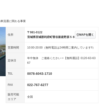
－ビジュアル
アルミホイール
－
－
ングストップ
ドライブレコーダー
USB入力端子
－
－
ハーフレザーシート
キーレス
－
クリーンディーゼル
センターデフロック
－
－
セノンライト)
ポータブルナビ
バックカメラ
動車流通に関わる事業
－
乗車
電動格納ミラー
スマートキー
ローダウン
－
〒981-0122
MAPを開く
住所
装備略号／用語解説
宮城県宮城郡利府町菅谷新産野原５８
ート
3列シート
ベンチシート
－
ップシート
オットマン
電動格納サードシート
－
－
営業時間
10:00-20:00（無料電話は24時間ご案内しています!!）
スルー
後席モニター
電動リアゲート
－
－
年中無休 ご連絡ください⇒【無料通話】0120-63-63
定休日
67
アコン
全周囲カメラ
サイドカメラ
－
－
ペンション
0078-6043-1710
TEL
装備略号／用語解説
022-767-6277
FAX
販売可能
全国
エリア