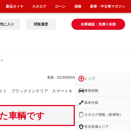
新品タイヤ
カタログ
ローン
保険
新車・中古車マガジン
気に入り
閲覧履歴
在庫確認・見積り依頼
テリ
更新 : 2026/06/04
トップ
車両状態
イト ブラックインテリア スマートキ
基本仕様
いた車輌です
カタログ情報（新車時）
安全装備エリア