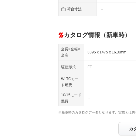
荷台寸法
－
カタログ情報（新車時）
全長×全幅×
3395 x 1475 x 1610mm
全高
駆動形式
FF
WLTCモー
－
ド燃費
10/15モード
－
燃費
※新車時のカタログデータとなります。実際とは異
カ