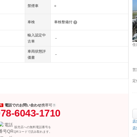
禁煙車
○
車検
車検整備付
輸入認定中
－
古車
住
車両状態評
－
価書
営
定
電話でのお問い合わせ
携帯可
料
78-6043-1710
店
販売店への無料電話番号を
店
QRコードで読み取れます。