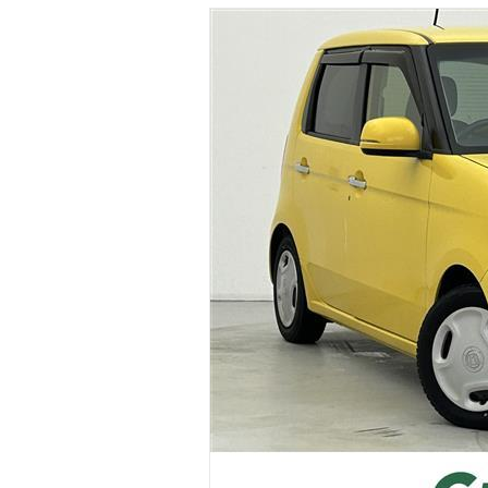
マガジン
車カタログ
自動車ローン
保険
レビュー
価格相場
教習所
用語集