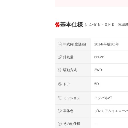
基本仕様
（ホンダ Ｎ－ＯＮＥ 宮城
年式(初度登録)
2014(平成26)年
排気量
660cc
駆動方式
2WD
ドア
5D
ミッション
インパネAT
車体色
プレミアムイエロー
その他仕様
－