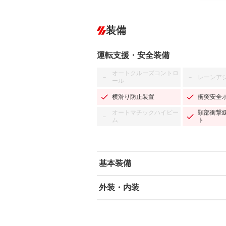
装備
運転支援・安全装備
オートクルーズコントロ
レーンア
－
－
ール
横滑り防止装置
衝突安全
オートマチックハイビー
頸部衝撃
－
ム
ト
基本装備
外装・内装
エアバッグ：運転席/助手席/サイド
ABS
エアコン
カーナビ：メモリーナビ他
ダウンヒルアシストコントロール