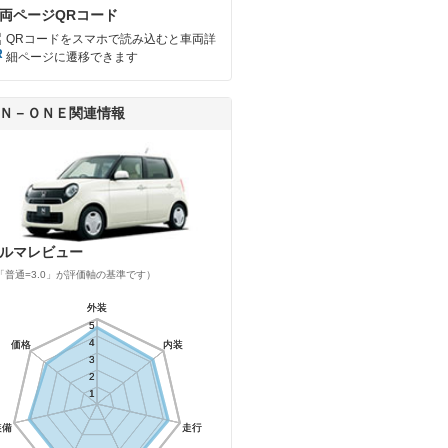
両ページQRコード
QRコードをスマホで読み込むと車両詳
細ページに遷移できます
Ｎ－ＯＮＥ関連情報
ルマレビュー
「普通=3.0」が評価軸の基準です）
外装
外装
5
5
4
4
価格
価格
内装
内装
3
3
2
2
1
1
装備
装備
走行
走行