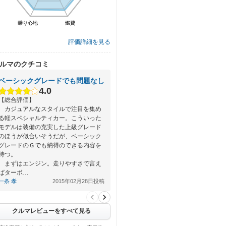
乗り心地
乗り心地
燃費
燃費
評価詳細を見る
ルマのクチコミ
ベーシックグレードでも問題なし
4.0
【総合評価】
カジュアルなスタイルで注目を集め
る軽スペシャルティカー。こういった
モデルは装備の充実した上級グレード
のほうが似合いそうだが、ベーシック
グレードのＧでも納得のできる内容を
持つ。
まずはエンジン。走りやすさで言え
ばターボ…
一条 孝
2015年02月28日投稿
クルマレビューをすべて見る