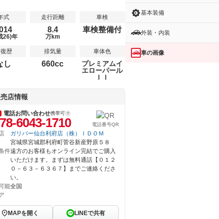
基本装備
年式
走行距離
車検
014
8.4
車検整備付
外装・内装
成26)年
万km
修復歴
排気量
車体色
車の画像
なし
660cc
プレミアムイ
エローパール
ＩＩ
販売店情報
電話お問い合わせ
携帯可
78-6043-1710
電話番号QR
店
ガリバー仙台利府店（株）ＩＤＯＭ
宮城県宮城郡利府町菅谷新産野原５８
条件
遠方のお客様もオンライン完結でご購入
いただけます。まずは無料通話【０１２
０－６３－６３６７】までご連絡くださ
い。
可能
全国
ア
MAPを開く
LINEで共有