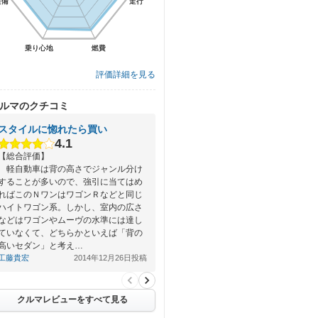
装備
装備
走行
走行
乗り心地
乗り心地
燃費
燃費
評価詳細を見る
ルマのクチコミ
スタイルに惚れたら買い
4.1
【総合評価】
軽自動車は背の高さでジャンル分け
することが多いので、強引に当てはめ
ればこのＮワンはワゴンＲなどと同じ
ハイトワゴン系。しかし、室内の広さ
などはワゴンやムーヴの水準には達し
ていなくて、どちらかといえば「背の
高いセダン」と考え…
工藤貴宏
2014年12月26日投稿
クルマレビューをすべて見る