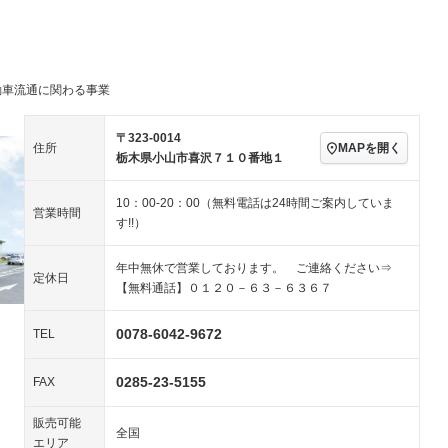
ビジュアル：-／DVD再
アルミホイール
－
生
ングストップ
ドライブレコーダー
USB入力端子
－
ハーフレザーシート
キーレス
－
クリーンディーゼル
センターデフロック
－
－
動車流通に関わる事業
セノンライト)
ポータブルナビ
バックカメラ
－
乗車
電動格納ミラー
－
スマートキー
ローダウン
－
〒323-0014
MAPを開く
住所
装備略号／用語解説
栃木県小山市喜沢７１０番地１
ート
3列シート
ベンチシート
－
10：00-20：00（無料電話は24時間ご案内していま
ップシート
オットマン
電動格納サードシート
－
－
営業時間
す!!）
スルー
後席モニター
電動リアゲート
－
－
年中無休で営業しております。 ご連絡ください⇒
アコン
全周囲カメラ
サイドカメラ
－
－
定休日
【無料通話】０１２０－６３－６３６７
ペンション
0078-6042-9672
TEL
装備略号／用語解説
0285-23-5155
FAX
販売可能
全国
エリア