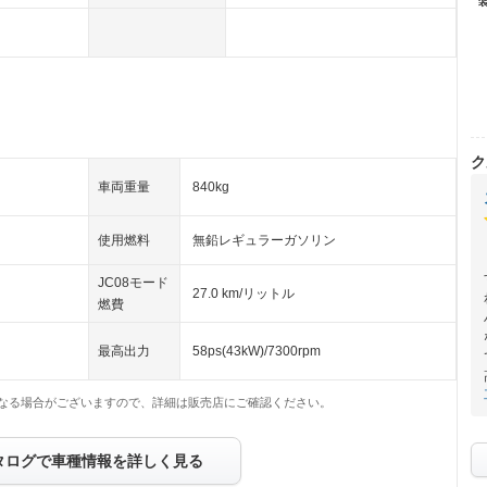
ク
車両重量
840kg
使用燃料
無鉛レギュラーガソリン
JC08モード
27.0 km/リットル
燃費
最高出力
58ps(43kW)/7300rpm
なる場合がございますので、詳細は販売店にご確認ください。
タログで車種情報を詳しく見る