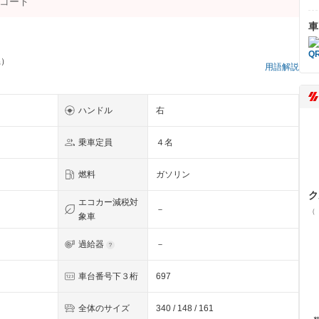
車
県）
用語解説
ハンドル
右
乗車定員
４名
燃料
ガソリン
ク
エコカー減税対
－
（
象車
過給器
－
車台番号下３桁
697
全体のサイズ
340 / 148 / 161