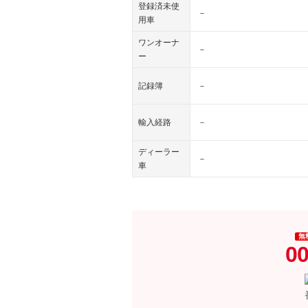
登録済未使
－
用車
ワンオーナ
－
ー
記録簿
－
輸入経路
－
ディーラー
－
車
無
00