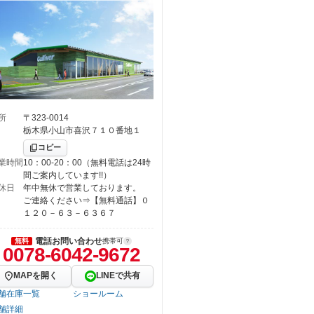
所
〒323-0014
栃木県小山市喜沢７１０番地１
コピー
業時間
10：00-20：00（無料電話は24時
間ご案内しています!!）
休日
年中無休で営業しております。
ご連絡ください⇒【無料通話】０
１２０－６３－６３６７
電話お問い合わせ
無料
携帯可
0078-6042-9672
MAPを開く
LINEで共有
舗在庫一覧
ショールーム
舗詳細