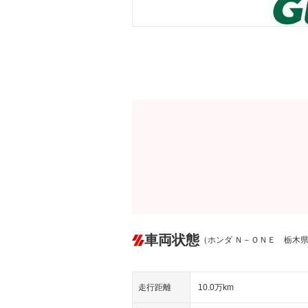
車両状態
（ホンダ Ｎ－ＯＮＥ 栃木
走行距離
10.0万km