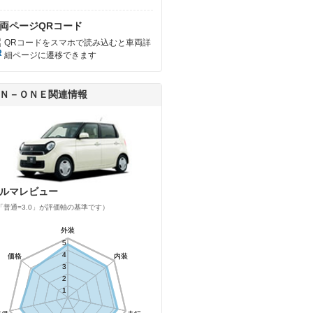
両ページQRコード
QRコードをスマホで読み込むと車両詳
細ページに遷移できます
Ｎ－ＯＮＥ関連情報
ルマレビュー
「普通=3.0」が評価軸の基準です）
外装
外装
5
5
4
4
価格
価格
内装
内装
3
3
2
2
1
1