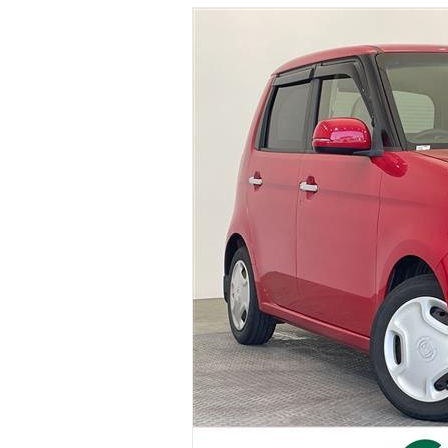
マガジン
車カタログ
自動車ローン
保険
レビュー
価格相場
教習所
用語集