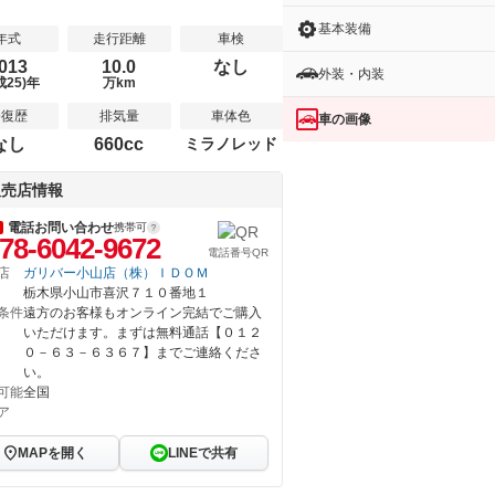
基本装備
年式
走行距離
車検
013
10.0
なし
外装・内装
成25)年
万km
修復歴
排気量
車体色
車の画像
なし
660cc
ミラノレッド
販売店情報
電話お問い合わせ
携帯可
78-6042-9672
電話番号QR
店
ガリバー小山店（株）ＩＤＯＭ
栃木県小山市喜沢７１０番地１
条件
遠方のお客様もオンライン完結でご購入
いただけます。まずは無料通話【０１２
０－６３－６３６７】までご連絡くださ
い。
可能
全国
ア
MAPを開く
LINEで共有