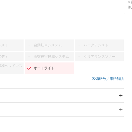
※
件
シスト
自動駐車システム
パークアシスト
－
－
ボディ
衝突被害軽減システム
クリアランスソナー
－
－
緩和ヘッドレス
オートライト
装備略号／用語解説
スライドドア
サンルーフ
－
－
Wエアコン
リフトアップ
－
－
TV：ワンセグ
パワーステアリング
パワーウィンドウ