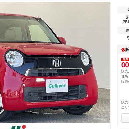
2
(平
無料
00
販売
住所
販売
販売
エリ