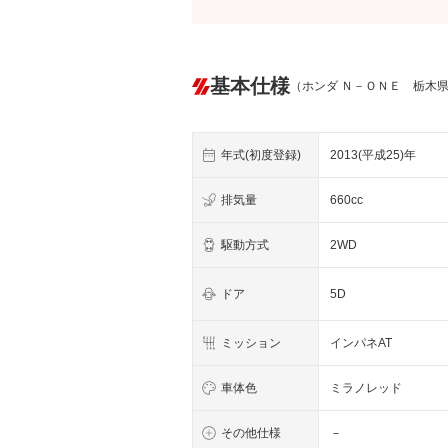
基本仕様
（ホンダ Ｎ－ＯＮＥ 栃木
年式(初度登録)
2013(平成25)年
排気量
660cc
駆動方式
2WD
ドア
5D
ミッション
インパネAT
車体色
ミラノレッド
その他仕様
－