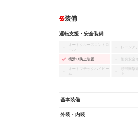
装備
運転支援・安全装備
オートクルーズコントロ
レーンア
－
－
ール
横滑り防止装置
衝突安全
－
オートマチックハイビー
頸部衝撃
－
－
ム
ト
基本装備
外装・内装
エアバッグ：運転席/助手席/サイド
ABS
エアコン
カーナビ：メモリーナビ他
ダウンヒルアシストコントロール