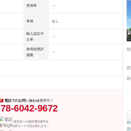
禁煙車
－
車検
なし
輸入認定中
－
古車
住
車両状態評
－
価書
営
定
電話でのお問い合わせ
携帯可
料
78-6042-9672
販売店への無料電話番号を
店
QRコードで読み取れます。
店