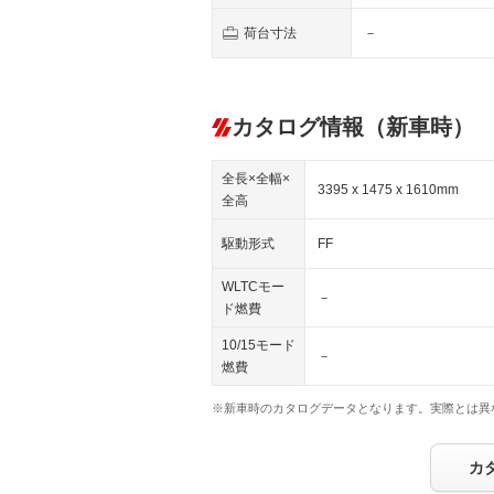
荷台寸法
－
カタログ情報（新車時）
全長×全幅×
3395 x 1475 x 1610mm
全高
駆動形式
FF
WLTCモー
－
ド燃費
10/15モード
－
燃費
※新車時のカタログデータとなります。実際とは異
カ