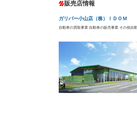
－
販売店情報
オーディオ：CDまたはCDチェンジャー
盗難防止システム
アイドリ
－
ヘッドライトウォッシャ
革シート
－
－
ガリバー小山店（株）ＩＤＯＭ
ー
Bluetooth接続
100V電源
－
－
自動車の買取事業 自動車の販売事業 その他自
LEDヘッドランプ
HID(キ
－
レンタカーアップ
展示・試
－
－
ETC
エアロ
－
－
ランフラットタイヤ
パワーシ
－
－
フルフラットシート
チップア
－
－
シートヒーター
ウォーク
－
－
フロントカメラ
シートエ
－
－
ルーフレール
エアサス
－
－