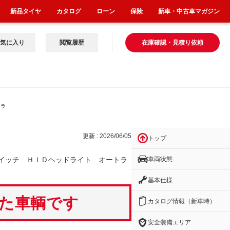
新品タイヤ
カタログ
ローン
保険
新車・中古車マガジン
気に入り
閲覧履歴
在庫確認・見積り依頼
ドラ
更新 : 2026/06/05
トップ
車両状態
イッチ ＨＩＤヘッドライト オートラ
基本仕様
いた車輌です
カタログ情報（新車時）
安全装備エリア