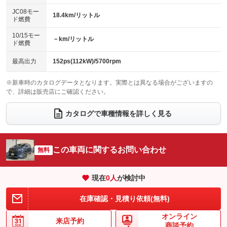
レンタカーアップ
展示・試乗車
ローダウン
ランフラットタイヤ
：装備なし
：装備なし
：装備なし
：装備なし
JC08モー
18.4km/リットル
ド燃費
電動格納ミラー
パワーシート
3列シート
：装備あり
：装備あり
：装備あり
10/15モー
装備略号／用語解説
－km/リットル
ベンチシート
フルフラットシート
ド燃費
：装備なし
：装備なし
チップアップシート
オットマン
：装備あり
：装備あり
最高出力
152ps(112kW)/5700rpm
電動格納サードシート
シートヒーター
：装備なし
：装備なし
※新車時のカタログデータとなります。実際とは異なる場合がございますの
で、詳細は販売店にご確認ください。
ウォークスルー
後席モニター
：装備なし
：装備あり
電動リアゲート
フロントカメラ
カタログで車種情報を詳しく見る
：装備あり
：装備あり
シートエアコン
全周囲カメラ
：装備なし
：装備あり
サイドカメラ
ルーフレール
この車両に関するお問い合わせ
：装備あり
無料
：装備なし
エアサスペンション
ヘッドライトウォッシャー
：装備なし
：装備あり
現在
0
人
が検討中
装備略号／用語解説
在庫確認・見積り依頼(無料)
オンライン
来店予約
商談予約