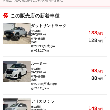
IP電話、ひかり電話からはご利用いただけません。
この販売店の新着車種
ダットサントラック
支払総額
138
万円
(税込)(リ済込)
車両本体価格
128
万円
(税込)
1993(平成5)年
年式
21.1万km
走行
ルーミー
支払総額
98
万円
(税込)(リ済込)
車両本体価格
88
万円
(税込)
2019(平成31)年
年式
10.2万km
走行
デリカＤ：５
支払総額
148
万円
(税込)(リ済込)