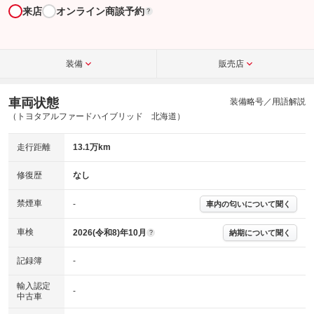
来店
オンライン商談予約
?
装備
販売店
車両状態
装備略号／用語解説
（トヨタアルファードハイブリッド 北海道）
走行距離
13.1万km
修復歴
なし
禁煙車
-
車内の匂いについて聞く
車検
2026(令和8)年10月
納期について聞く
?
記録簿
-
輸入認定
-
中古車