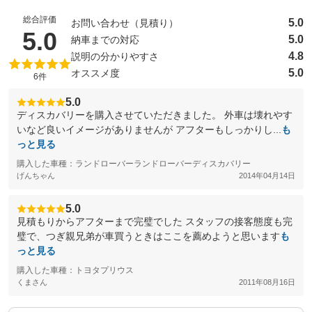
総合評価
5.0
お問い合わせ（見積り）
（5点満点中）
5.0
5.0
納車までの対応
4.8
説明の分かりやすさ
5.0
オススメ度
6件
5.0
ディスカバリーを購入させていただきました。 外車は壊れやす
いなど良いイメージがありませんが アフターもしっかりし...
も
っと見る
購入した車種：ランドローバーランドローバーディスカバリー
げんちゃん
2014年04月14日
5.0
見積もりからアフターまで完璧でした スタッフの接客態度も完
璧で、つぎ親兄弟が車買うときはここを薦めようと思います
も
っと見る
購入した車種：トヨタプリウス
くまさん
2011年08月16日