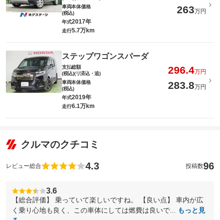
車両本体価格
263
万円
(税込)
2017年
年式
5.7万km
走行
ステップワゴンスパーダ
支払総額
296.4
万円
(税込)(リ済込・追)
車両本体価格
283.8
万円
(税込)
2019年
年式
6.1万km
走行
クルマのクチコミ
4.3
96
レビュー総合
投稿数
3.6
【総合評価】 乗っていて楽しいですね。 【良い点】 車内が広
く乗り心地も良く、この車体にしては燃費は良いで...
もっと見