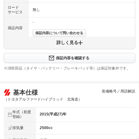
ロード
無し
サービス
-
保証内容
保証内容について問い合わせる
詳しく見る
保証項目
-
修理回数
-
保証内容を確認する
※消耗部品（タイヤ・バッテリー・ブレーキパッド等）は保証対象外です。
上限金額
-
免責金
無し
基本仕様
装備略号／用語解説
保証修理
-
受付先
（トヨタアルファードハイブリッド 北海道）
法定整備
整備無 車両状態については販売店にご確認ください
年式（初度
2015(平成27)年
登録）
法定整備
-
について
排気量
2500cc