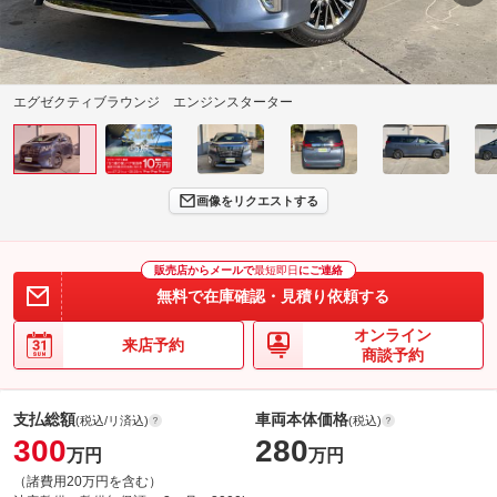
エグゼクティブラウンジ エンジンスターター
画像をリクエストする
販売店からメールで
最短即日
にご連絡
無料で在庫確認・見積り依頼する
オンライン
来店予約
商談予約
支払総額
車両本体価格
(税込/リ済込)
(税込)
300
280
万円
万円
（諸費用20万円を含む）