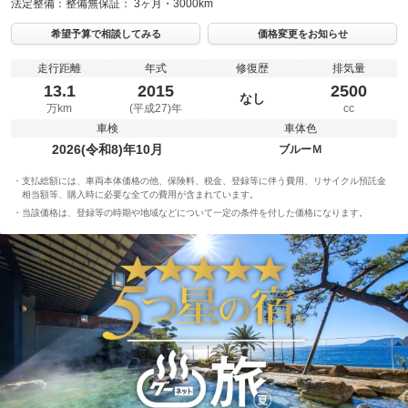
法定整備：
整備無
保証：
3ヶ月・3000km
希望予算で相談してみる
価格変更をお知らせ
走行距離
年式
修復歴
排気量
13.1
2015
2500
なし
万km
(平成27)年
cc
車検
車体色
2026(令和8)年10月
ブルーＭ
支払総額には、車両本体価格の他、保険料、税金、登録等に伴う費用、リサイクル預託金
相当額等、購入時に必要な全ての費用が含まれています。
当該価格は、登録等の時期や地域などについて一定の条件を付した価格になります。