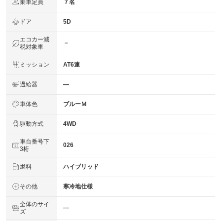
乗車定員
７名
ドア
5D
エコカー減
－
税対象車
ミッション
AT6速
過給器
―
車体色
ブルーＭ
駆動方式
4WD
車台番号下
026
3桁
燃料
ハイブリッド
その他
寒冷地仕様
全体のサイ
―
ズ