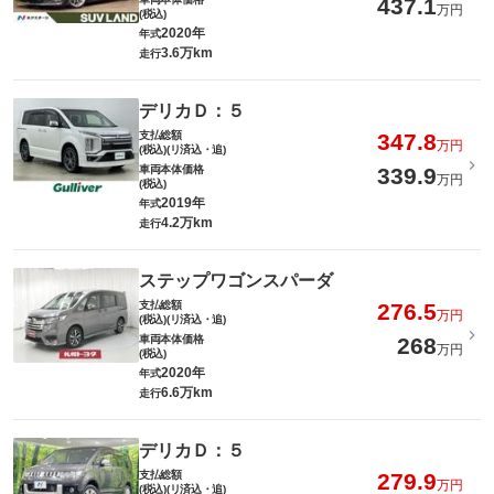
437.1
万円
(税込)
2020年
年式
3.6万km
走行
デリカＤ：５
支払総額
347.8
万円
(税込)(リ済込・追)
車両本体価格
339.9
万円
(税込)
2019年
年式
4.2万km
走行
ステップワゴンスパーダ
支払総額
276.5
万円
(税込)(リ済込・追)
車両本体価格
268
万円
(税込)
2020年
年式
6.6万km
走行
デリカＤ：５
支払総額
279.9
万円
(税込)(リ済込・追)