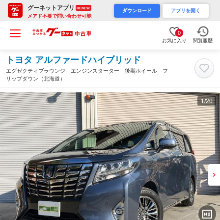
グーネットアプリ
RENEW
ダウンロード
アプリを開く
メアド不要で問い合わせ可能
0
お気に入り
閲覧履歴
トヨタ アルファードハイブリッド
エグゼクティブラウンジ エンジンスターター 後期ホイール フ
リップダウン（北海道）
1
/20