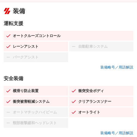
装備
運転支援
オートクルーズコントロール
：装備あり
レーンアシスト
自動駐車システム
：装備あり
：装備なし
パークアシスト
：装備なし
装備略号／用語解説
安全装備
横滑り防止装置
衝突安全ボディ
：装備あり
：装備あり
衝突被害軽減システム
クリアランスソナー
：装備あり
：装備あり
オートマチックハイビーム
オートライト
：装備なし
：装備あり
頸部衝撃緩和ヘッドレスト
：装備なし
装備略号／用語解説