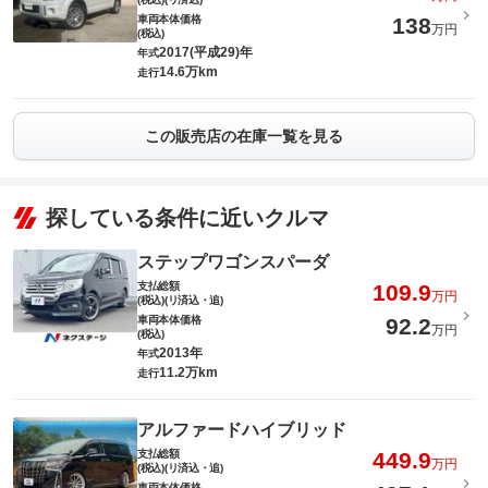
車両本体価格
138
万円
(税込)
2017(平成29)年
年式
14.6万km
走行
この販売店の在庫一覧を見る
探している条件に近いクルマ
ステップワゴンスパーダ
支払総額
109.9
万円
(税込)(リ済込・追)
車両本体価格
92.2
万円
(税込)
2013年
年式
11.2万km
走行
アルファードハイブリッド
支払総額
449.9
万円
(税込)(リ済込・追)
車両本体価格