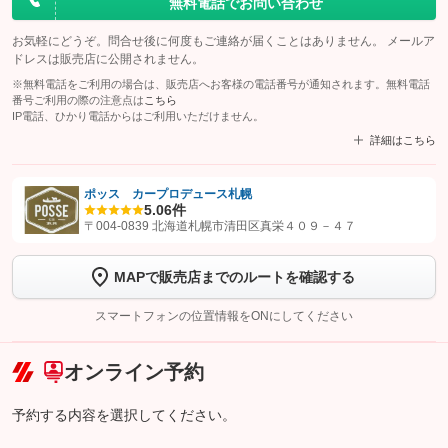
無料電話でお問い合わせ
お気軽にどうぞ。問合せ後に何度もご連絡が届くことはありません。 メールア
ドレスは販売店に公開されません。
※無料電話をご利用の場合は、販売店へお客様の電話番号が通知されます。無料電話
番号ご利用の際の注意点は
こちら
IP電話、ひかり電話からはご利用いただけません。
詳細はこちら
ポッス カープロデュース札幌
5.0
6件
【STEP1】
認証画面でグーネットを友だち追加してから「許可する」ボタンを押
〒004-0839 北海道札幌市清田区真栄４０９－４７
します
MAPで販売店までのルートを確認する
【STEP2】
トーク画面で
ボタンをタップして問い合わせを
完了してください。
スマートフォンの位置情報をONにしてください
こちら
オンライン予約
予約する内容を選択してください。