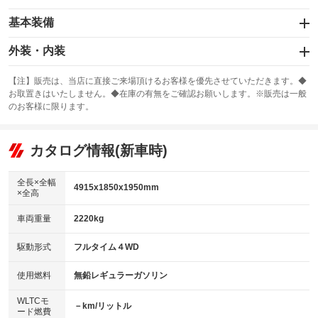
基本装備
エアバッグ：運転席/助手席/サイド
外装・内装
：装備あり
スライドドア：両面電動
カーナビ：SDナビ
：装備あり
：装備あり
【注】販売は、当店に直接ご来場頂けるお客様を優先させていただきます。◆
お取置きはいたしません。◆在庫の有無をご確認お願いします。※販売は一般
サンルーフ
ABS
TV：フルセグ
：装備なし
：装備あり
：装備あり
のお客様に限ります。
エアコン
Wエアコン
オーディオ：ミュージックプレイヤー接続可／ミュージックサーバー
：装備あり
：装備あり
：装備あり
リフトアップ
パワーステアリング
カタログ情報(新車時)
ビジュアル：-／DVD再生
：装備なし
：装備あり
：装備あり
ダウンヒルアシストコントロール
アルミホイール：17インチ
：装備なし
：装備あり
全長×全幅
4915x1850x1950mm
×全高
パワーウィンドウ
盗難防止システム
革シート
ハーフレザーシート
：装備あり
：装備あり
：装備あり
：装備なし
車両重量
2220kg
アイドリングストップ
ドライブレコーダー
キーレス
LEDヘッドランプ
：装備あり
：装備あり
：装備あり
：装備あり
USB入力端子
Bluetooth接続
駆動形式
フルタイム４WD
HID(キセノンライト)
ポータブルナビ
：装備なし
：装備あり
：装備なし
：装備なし
100V電源
クリーンディーゼル
バックカメラ
ETC
使用燃料
無鉛レギュラーガソリン
：装備あり
：装備なし
：装備あり
：装備あり
センターデフロック
エアロ
スマートキー
：装備なし
WLTCモ
：装備なし
：装備あり
－km/リットル
ード燃費