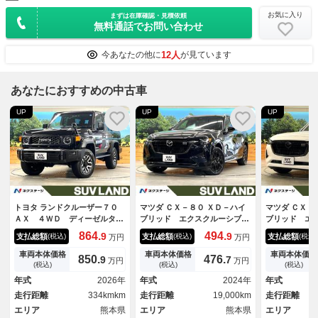
お気に入り
まずは在庫確認・見積依頼
無料通話でお問い合わせ
12人
今あなたの他に
が見ています
あなたにおすすめの中古車
UP
UP
UP
トヨタ ランドクルーザー７０
マツダ ＣＸ－８０ ＸＤ－ハイ
マツダ ＣＸ－
ＡＸ ４ＷＤ ディーゼルター
ブリッド エクスクルーシブス
ブリッド エ
ボ 純正ＳＤナビ 衝突被害軽
ポーツ ４ＷＤ ターボ ディ
ポーツ ４Ｗ
864.
494.
9
9
支払総額
支払総額
支払総額
(税込)
(税込)
(税込)
万円
万円
減 禁煙車 ドラレコ ＬＥＤ
ーゼル ７人乗り サンルー
ーゼル １２
ヘッド ＥＴＣ２．０ フルセ
フ １２．３型ディスプレイ
コネクトナビ
車両本体価格
車両本体価格
車両本体価格
850.
476.
9
7
万円
万円
グ クルコン 純正１６インチ
ＢＯＳＥサウンド 全周囲カメ
ＢＯＳＥサウ
(税込)
(税込)
(税込)
アルミ オートハイビーム オ
ラ 衝突被害軽減 レーダーク
レーキサポー
年式
2026年
年式
2024年
年式
ートライト Ｂｌｕｅｔｏｏｔ
ルーズ 禁煙車 電動リアゲー
ーズ 禁煙車
走行距離
334kmkm
走行距離
19,000km
走行距離
ｈ
ト 黒革シート 前席シートエ
ト レザーシ
エリア
熊本県
アコン
エリア
熊本県
チレーション
エリア