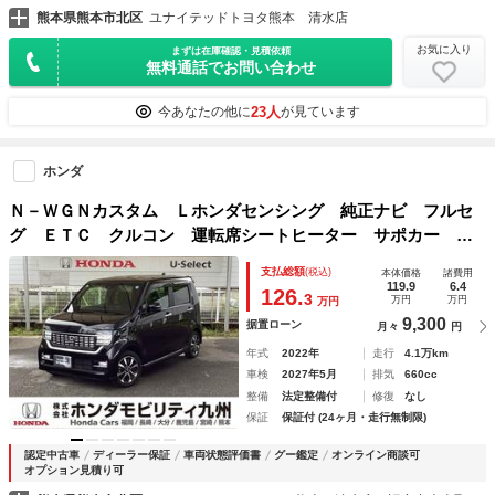
熊本県熊本市北区
ユナイテッドトヨタ熊本 清水店
お気に入り
まずは在庫確認・見積依頼
無料通話でお問い合わせ
23人
今あなたの他に
が見ています
ホンダ
Ｎ－ＷＧＮカスタム Ｌホンダセンシング 純正ナビ フルセ
グ ＥＴＣ クルコン 運転席シートヒーター サポカー 電
動格納ミラー Ｂｌｕｅｔｏｏｔｈオーディオ レーンアシス
支払総額
(税込)
本体価格
諸費用
ト ＤＶＤ再生可 パワーステアリング ＵＳＢポート サイ
119.9
6.4
126.
3
万円
万円
万円
ドエアバック
9,300
据置ローン
月々
円
年式
2022年
走行
4.1万km
車検
2027年5月
排気
660cc
整備
法定整備付
修復
なし
保証
保証付 (24ヶ月・走行無制限)
認定中古車
ディーラー保証
車両状態評価書
グー鑑定
オンライン商談可
オプション見積り可