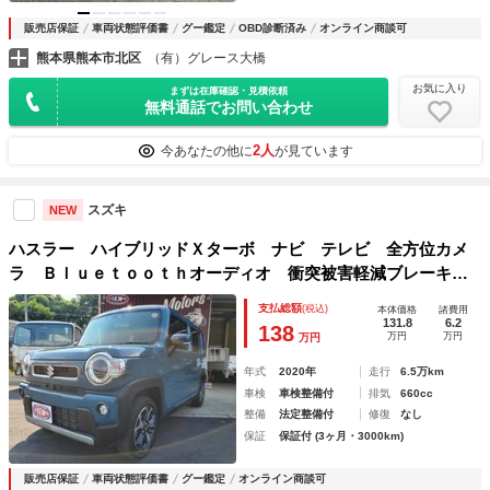
販売店保証
車両状態評価書
グー鑑定
OBD診断済み
オンライン商談可
熊本県熊本市北区
（有）グレース大橋
お気に入り
まずは在庫確認・見積依頼
無料通話でお問い合わせ
2人
今あなたの他に
が見ています
スズキ
NEW
ハスラー ハイブリッドＸターボ ナビ テレビ 全方位カメ
ラ Ｂｌｕｅｔｏｏｔｈオーディオ 衝突被害軽減ブレーキ
障害物センサー シートヒーター 純正アルミホイール ＬＥ
支払総額
(税込)
本体価格
諸費用
Ｄヘッドライト
131.8
6.2
138
万円
万円
万円
年式
2020年
走行
6.5万km
車検
車検整備付
排気
660cc
整備
法定整備付
修復
なし
保証
保証付 (3ヶ月・3000km)
販売店保証
車両状態評価書
グー鑑定
オンライン商談可