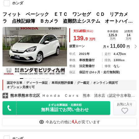
ホンダ
フィット ベーシック ＥＴＣ ワンセグ ＣＤ リアカメ
ラ 点検記録簿 Ｂカメラ 盗難防止システム オートハイビ
ーム ＵＳＢ接続 オートエアコン レーンキープアシスト
支払総額
(税込)
本体価格
諸費用
オートライト アイスト カーテンエアバック ＶＳＡ
125.9
14
139.
9
万円
万円
万円
11,600
据置ローン
月々
円
年式
2021年
走行
4.4万km
車検
車検整備付
排気
1300cc
整備
法定整備付
修復
なし
保証
保証付 (24ヶ月・走行無制限)
認定中古車
ディーラー保証
車両状態評価書
グー鑑定
オンライン商談可
オプション見積り可
熊本県熊本市北区
Ｈｏｎｄａ Ｃａｒｓ 熊本 清水店（認定中古車取扱店）
お気に入り
まずは在庫確認・見積依頼
無料通話でお問い合わせ
4人
今あなたの他に
が見ています
ホンダ