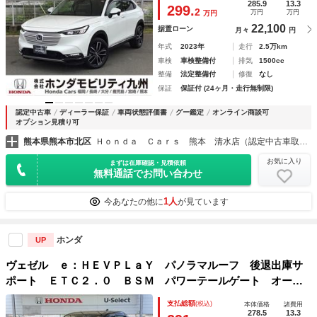
システム 追従走行 記録簿付 シートＨ 電動格納ミラー
285.9
13.3
299.
2
万円
万円
万円
22,100
据置ローン
月々
円
年式
2023年
走行
2.5万km
車検
車検整備付
排気
1500cc
整備
法定整備付
修復
なし
保証
保証付 (24ヶ月・走行無制限)
認定中古車
ディーラー保証
車両状態評価書
グー鑑定
オンライン商談可
オプション見積り可
熊本県熊本市北区
Ｈｏｎｄａ Ｃａｒｓ 熊本 清水店（認定中古車取扱店）
お気に入り
まずは在庫確認・見積依頼
無料通話でお問い合わせ
1人
今あなたの他に
が見ています
ホンダ
UP
ヴェゼル ｅ：ＨＥＶＰＬａＹ パノラマルーフ 後退出庫サ
ポート ＥＴＣ２．０ ＢＳＭ パワーテールゲート オート
エアコン スマキ－ パワーウインドウ 整備記録簿 Ｄレ
支払総額
(税込)
本体価格
諸費用
コ Ｂｌｕｅｔｏｏｔｈ接続 サンル－フ リヤカメラ 車線
278.5
13.3