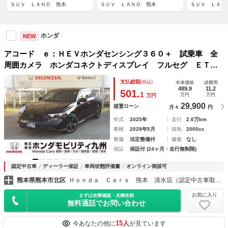
ＳＵＶ ＬＡＮＤ 熊本
ＳＵＶ ＬＡＮＤ 熊本
ＳＵＶ ＬＡＮ
ホンダ
NEW
アコード ｅ：ＨＥＶホンダセンシング３６０＋ 試乗車 全
周囲カメラ ホンダコネクトディスプレイ フルセグ ＥＴＣ
２．０ シートヒーター ヘッドアップディスプレー ドライ
支払総額
(税込)
本体価格
諸費用
ブレコーダー 衝突被害軽減装置 ＵＳＢ ＢＴ 盗難防止シ
489.9
11.2
501.
1
万円
万円
万円
ステム 本革シート
29,900
据置ローン
月々
円
年式
2025年
走行
2.0万km
車検
2028年5月
排気
2000cc
整備
法定整備付
修復
なし
保証
保証付 (24ヶ月・走行無制限)
認定中古車
ディーラー保証
車両状態評価書
オンライン商談可
熊本県熊本市北区
Ｈｏｎｄａ Ｃａｒｓ 熊本 清水店（認定中古車取扱店）
お気に入り
まずは在庫確認・見積依頼
無料通話でお問い合わせ
15人
今あなたの他に
が見ています