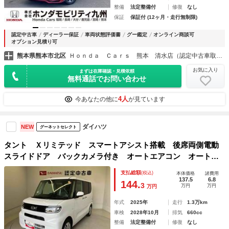
整備
法定整備付
修復
なし
保証
保証付 (12ヶ月・走行無制限)
認定中古車
ディーラー保証
車両状態評価書
グー鑑定
オンライン商談可
オプション見積り可
熊本県熊本市北区
Ｈｏｎｄａ Ｃａｒｓ 熊本 清水店（認定中古車取扱店）
お気に入り
まずは在庫確認・見積依頼
無料通話でお問い合わせ
4人
今あなたの他に
が見ています
ダイハツ
NEW
グーネットセレクト
タント Ｘリミテッド スマートアシスト搭載 後席両側電動
スライドドア バックカメラ付き オートエアコン オートラ
イト キーフリー アイドリングストップ ＡＢＳ 電動ドア
支払総額
(税込)
本体価格
諸費用
ミラー
137.5
6.8
144.
3
万円
万円
万円
年式
2025年
走行
1.3万km
車検
2028年10月
排気
660cc
整備
法定整備付
修復
なし