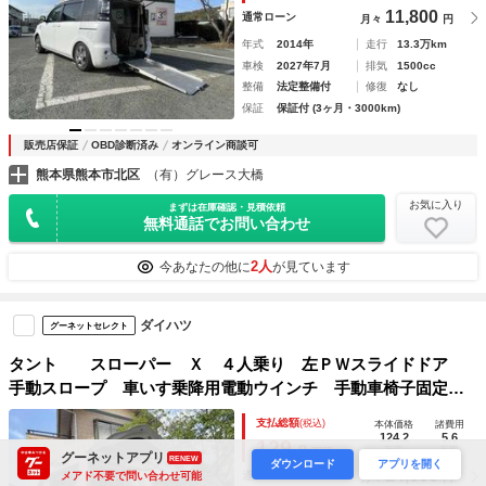
Ｓ 禁煙車
11,800
通常ローン
月々
円
年式
2014年
走行
13.3万km
車検
2027年7月
排気
1500cc
整備
法定整備付
修復
なし
保証
保証付 (3ヶ月・3000km)
販売店保証
OBD診断済み
オンライン商談可
熊本県熊本市北区
（有）グレース大橋
お気に入り
まずは在庫確認・見積依頼
無料通話でお問い合わせ
2人
今あなたの他に
が見ています
ダイハツ
グーネットセレクト
タント スローパー Ｘ ４人乗り 左ＰＷスライドドア
手動スロープ 車いす乗降用電動ウインチ 手動車椅子固定装
置 Ｄオーディオ Ｂｌｕｅｔｏｏｔｈ ＤＶＤ再生 Ｂカメ
支払総額
(税込)
本体価格
諸費用
ラ ＥＴＣ ＬＥＤライト 禁煙車
124.2
5.6
129.
8
万円
万円
万円
グーネットアプリ
RENEW
ダウンロード
アプリを開く
24,600
メアド不要で問い合わせ可能
通常ローン
月々
円