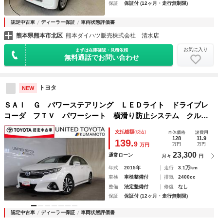
保証
保証付 (12ヶ月・走行無制限)
認定中古車
ディーラー保証
車両状態評価書
熊本県熊本市北区
熊本ダイハツ販売株式会社 清水店
お気に入り
まずは在庫確認・見積依頼
無料通話でお問い合わせ
トヨタ
NEW
ＳＡＩ Ｇ パワーステアリング ＬＥＤライト ドライブレ
コーダ フＴＶ パワーシート 横滑り防止システム クルコ
ン メモリーナビゲーション ＡＢＳ ＴＶナビ キーフリ
支払総額
(税込)
本体価格
諸費用
ー ワンオーナー 盗難警報装置 スマートキー
128
11.9
139.
9
万円
万円
万円
23,300
通常ローン
月々
円
年式
2015年
走行
3.1万km
車検
車検整備付
排気
2400cc
整備
法定整備付
修復
なし
保証
保証付 (12ヶ月・走行無制限)
認定中古車
ディーラー保証
車両状態評価書