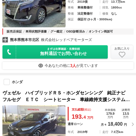
年式
2019後
走行
13.7万km
車検
車検整備付
排気
1800cc
整備
法定整備付
修復
なし
保証
保証付 (3ヶ月・3000km)
販売店保証
車両状態評価書
グー鑑定
OBD診断済み
オンライン商談可
熊本県熊本市北区
株式会社レッドベアモーターズ
お気に入り
まずは在庫確認・見積依頼
無料通話でお問い合わせ
3人
今あなたの他に
が見ています
ホンダ
ヴェゼル ハイブリッドＲＳ・ホンダセンシング 純正ナビ
フルセグ ＥＴＣ シートヒーター 車線維持支援システム
ＤＶＤ再生可能 ナビＴＶ 盗難防止装置 キーフリー ＬＥ
支払総額
(税込)
本体価格
諸費用
Ｄライト サイドＳＲＳ 横滑り防止 フルオートエアコン
179.9
13.5
193.
4
万円
万円
万円
両席エアバック ＡＢＳ
18,400
通常ローン
月々
円
年式
2019年
走行
7.0万km