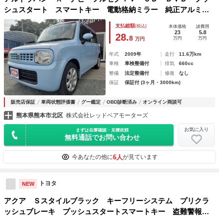
シュスタート スマートキー 電動格納ミラー 純正アルミホ
イール ヘッドライトレベライザー
支払総額
(税込)
本体価格
諸費用
23
5.8
28.
8
万円
万円
万円
年式
2009年
走行
11.6万km
車検
車検整備付
排気
660cc
整備
法定整備付
修復
なし
保証
保証付 (3ヶ月・3000km)
販売店保証
車両状態評価書
グー鑑定
OBD診断済み
オンライン商談可
熊本県熊本市北区
株式会社レッドベアモーターズ
お気に入り
まずは在庫確認・見積依頼
無料通話でお問い合わせ
6人
今あなたの他に
が見ています
トヨタ
NEW
アクア Ｓスタイルブラック キーフリーシステム プリクラ
ッシュブレーキ プッシュスタートスマートキー 盗難警報装