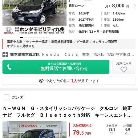
置 オートクルーズ ＤＶＤ
8,000
通常ローン
月々
円
年式
2016年
走行
6.6万km
車検
2027年9月
排気
1300cc
整備
法定整備付
修復
なし
保証
保証付 (12ヶ月・走行無制限)
認定中古車
ディーラー保証
車両状態評価書
グー鑑定
オンライン商談可
オプション見積り可
熊本県熊本市北区
Ｈｏｎｄａ Ｃａｒｓ 熊本 清水店（認定中古車取扱店）
お気に入り
まずは在庫確認・見積依頼
無料通話でお問い合わせ
1人
今あなたの他に
が見ています
ホンダ
Ｎ－ＷＧＮ Ｇ・スタイリッシュパッケージ クルコン 純正
ナビ フルセグ Ｂｌｕｅｔｏｏｔｈ対応 キーレスエントリ
ー パワーウインドウ クルーズコントロール Ｗエアバッ
支払総額
(税込)
本体価格
諸費用
ク ＥＳＣ ナビＴＶ スマートキー エアバッグ 盗難防止
72.9
6.6
79.
5
万円
万円
万円
装置 ＡＡＣ ＡＢＳ