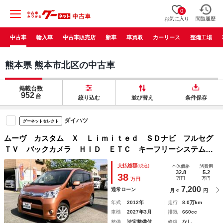
0
お気に入り
閲覧履歴
中古車
輸入車
中古車販売店
新車
車買取
カーリース
整備工場
熊本県 熊本市北区の中古車
掲載台数
952
台
絞り込む
並び替え
条件保存
ダイハツ
グーネットセレクト
ムーヴ カスタム Ｘ Ｌｉｍｉｔｅｄ ＳＤナビ フルセグ
ＴＶ バックカメラ ＨＩＤ ＥＴＣ キーフリーシステム
プッシュスター オートエアコン ＳＲＳデュアルエアバッ
支払総額
(税込)
本体価格
諸費用
ク ＡＢＳ 禁煙車
32.8
5.2
38
万円
万円
万円
7,200
通常ローン
月々
円
年式
2012年
走行
8.0万km
車検
2027年3月
排気
660cc
整備
法定整備付
修復
なし