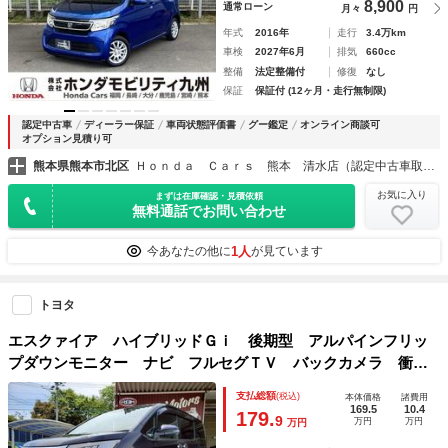
8,900
通常ローン
月々
円
年式
2016年
走行
3.4万km
車検
2027年6月
排気
660cc
整備
法定整備付
修復
なし
保証
保証付 (12ヶ月・走行無制限)
認定中古車
ディーラー保証
車両状態評価書
グー鑑定
オンライン商談可
オプション見積り可
熊本県熊本市北区
Ｈｏｎｄａ Ｃａｒｓ 熊本 清水店（認定中古車取扱店）
お気に入り
まずは在庫確認・見積依頼
無料通話でお問い合わせ
1人
今あなたの他に
が見ています
トヨタ
エスクァイア ハイブリッドＧｉ 後期型 アルパインフリッ
プダウンモニター ナビ フルセグＴＶ バックカメラ 衝突
被害軽減ブレーキ 両側パワースライドドア ＥＴＣ ３列シ
支払総額
(税込)
本体価格
諸費用
ート７人乗り 取扱説明書
169.5
10.4
179.
9
万円
万円
万円