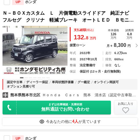
ホンダ
UP
Ｎ－ＢＯＸカスタム Ｌ 片側電動スライドドア 純正ナビ
フルセグ クリソナ 軽減ブレーキ オートＬＥＤ Ｂモニタ
ー 前席シートヒーター サイドエアバック ナビＴＶ フル
支払総額
(税込)
本体価格
諸費用
オートエアコン 運転席助手席エアバッグ キーレススタート
126
6.8
132.
8
万円
万円
万円
8,300
据置ローン
月々
円
年式
2022年
走行
6.2万km
車検
2027年10月
排気
660cc
整備
法定整備付
修復
なし
保証
保証付 (12ヶ月・走行無制限)
認定中古車
ディーラー保証
車両状態評価書
グー鑑定
オンライン商談可
オプション見積り可
熊本県熊本市北区
Ｈｏｎｄａ Ｃａｒｓ 熊本 清水店（認定中古車取扱店）
お気に入り
まずは在庫確認・見積依頼
無料通話でお問い合わせ
4人
今あなたの他に
が見ています
ホンダ
UP