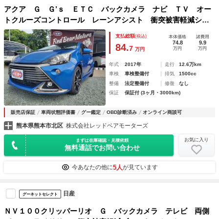
アクア Ｇ Ｇ’ｓ ＥＴＣ バックカメラ ナビ ＴＶ オー
トクルーズコントロール レーンアシスト 衝突被害軽減シス
テム アルミホイール オートマチックハイビーム オートラ
支払総額
(税込)
本体価格
諸費用
イト ＬＥＤヘッドランプ スマートキー
74.8
9.9
84.
7
万円
万円
万円
年式
2017年
走行
12.6万km
車検
車検整備付
排気
1500cc
整備
法定整備付
修復
なし
保証
保証付 (3ヶ月・3000km)
販売店保証
車両状態評価書
グー鑑定
OBD診断済み
オンライン商談可
熊本県熊本市北区
株式会社レッドベアモーターズ
お気に入り
まずは在庫確認・見積依頼
無料通話でお問い合わせ
5人
今あなたの他に
が見ています
日産
グーネットセレクト
ＮＶ１００クリッパーリオ Ｇ バックカメラ テレビ 両側