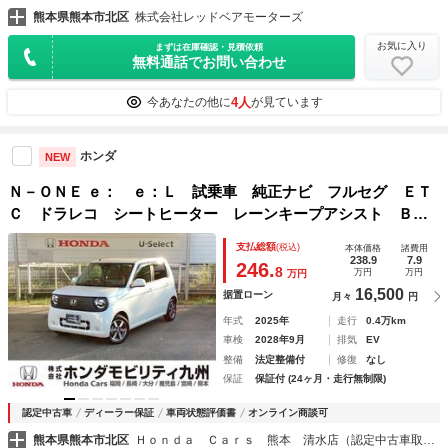
熊本県熊本市北区
株式会社レッドベアモーターズ
お気に入り
まずは在庫確認・見積依頼
無料通話でお問い合わせ
4人
今あなたの他に
が見ています
ホンダ
NEW
Ｎ－ＯＮＥ ｅ： ｅ：Ｌ 試乗車 純正ナビ フルセグ ＥＴ
Ｃ ドラレコ シートヒーター レーンキープアシスト Ｂ
Ｔ コーナーソナー バックカメラ ＬＥＤヘッドライト Ｕ
支払総額
(税込)
本体価格
諸費用
ＳＢ スマートキー オートハイビーム 禁煙車 オートライ
238.9
7.9
246.
8
万円
万円
万円
ト
16,500
据置ローン
月々
円
年式
2025年
走行
0.4万km
車検
2028年9月
排気
EV
整備
法定整備付
修復
なし
保証
保証付 (24ヶ月・走行無制限)
認定中古車
ディーラー保証
車両状態評価書
オンライン商談可
熊本県熊本市北区
Ｈｏｎｄａ Ｃａｒｓ 熊本 清水店（認定中古車取扱店）