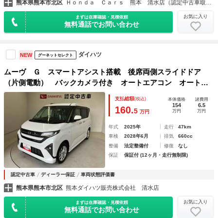
熊本県熊本市北区
Ｈｏｎｄａ Ｃａｒｓ 熊本 清水店（認定中古車取扱店）
お気に入り
まずは在庫確認・見積依頼
無料通話でお問い合わせ
ダイハツ
NEW
グーネットセレクト
ムーヴ Ｇ スマートアシスト搭載 後席両側スライドドア
（片側電動） バックカメラ付き オートエアコン オートラ
イト キーフリー アイドリングストップ ＡＢＳ 電動ドア
支払総額
(税込)
本体価格
諸費用
ミラー
154
6.5
160.
5
万円
万円
万円
年式
2025年
走行
47km
車検
2028年6月
排気
660cc
整備
法定整備付
修復
なし
保証
保証付 (12ヶ月・走行無制限)
認定中古車
ディーラー保証
車両状態評価書
熊本県熊本市北区
熊本ダイハツ販売株式会社 清水店
お気に入り
まずは在庫確認・見積依頼
無料通話でお問い合わせ