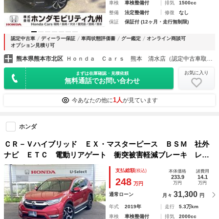
車検
車検整備付
排気
1500cc
整備
法定整備付
修復
なし
保証
保証付 (12ヶ月・走行無制限)
認定中古車
ディーラー保証
車両状態評価書
グー鑑定
オンライン商談可
オプション見積り可
熊本県熊本市北区
Ｈｏｎｄａ Ｃａｒｓ 熊本 清水店（認定中古車取扱店）
お気に入り
まずは在庫確認・見積依頼
無料通話でお問い合わせ
1人
今あなたの他に
が見ています
ホンダ
ＣＲ－Ｖハイブリッド ＥＸ・マスターピース ＢＳＭ 社外
ナビ ＥＴＣ 電動リアゲート 衝突被害軽減ブレーキ レー
ンキープ 黒革シート コーナーセンサー フルセグＴＶ Ｌ
支払総額
(税込)
本体価格
諸費用
ＥＤライト ドラレコ スマートキー バックカメラ 電動シ
233.9
14.1
248
万円
万円
万円
ート ＤＶＤ ４ＷＤ
31,300
通常ローン
月々
円
年式
2019年
走行
5.3万km
車検
車検整備付
排気
2000cc