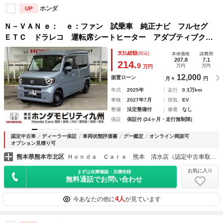
ホンダ
UP
Ｎ－ＶＡＮ ｅ： ｅ：ファン 試乗車 純正ナビ フルセグ
ＥＴＣ ドラレコ 運転席シートヒーター アダプティブクル
コン Ｐセンサー 両側手動スライドドア 電動格納式ドアミ
支払総額
(税込)
本体価格
諸費用
ラー ＬＥＤヘッドランプ ドライブレコーダー スマートキ
207.8
7.1
214.
9
万円
万円
万円
ー
12,000
据置ローン
月々
円
年式
2025年
走行
0.3万km
車検
2027年7月
排気
EV
整備
法定整備付
修復
なし
保証
保証付 (24ヶ月・走行無制限)
認定中古車
ディーラー保証
車両状態評価書
グー鑑定
オンライン商談可
オプション見積り可
熊本県熊本市北区
Ｈｏｎｄａ Ｃａｒｓ 熊本 清水店（認定中古車取扱店）
お気に入り
まずは在庫確認・見積依頼
無料通話でお問い合わせ
4人
今あなたの他に
が見ています