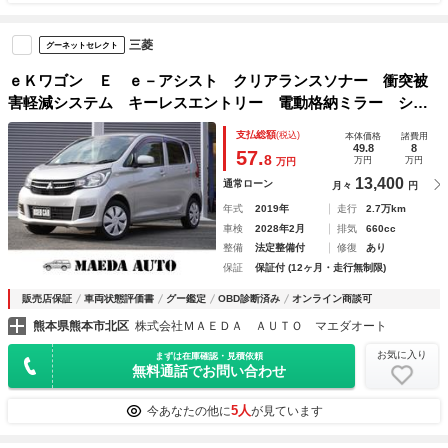
三菱
グーネットセレクト
ｅＫワゴン Ｅ ｅ－アシスト クリアランスソナー 衝突被
害軽減システム キーレスエントリー 電動格納ミラー シー
トヒーター ベンチシート ＣＶＴ ＡＢＳ ＥＳＣ ナビ
支払総額
(税込)
本体価格
諸費用
ＴＶ 衝突安全ボディ エアコン
49.8
8
57.
8
万円
万円
万円
13,400
通常ローン
月々
円
年式
2019年
走行
2.7万km
車検
2028年2月
排気
660cc
整備
法定整備付
修復
あり
保証
保証付 (12ヶ月・走行無制限)
販売店保証
車両状態評価書
グー鑑定
OBD診断済み
オンライン商談可
熊本県熊本市北区
株式会社ＭＡＥＤＡ ＡＵＴＯ マエダオート
お気に入り
まずは在庫確認・見積依頼
無料通話でお問い合わせ
5人
今あなたの他に
が見ています