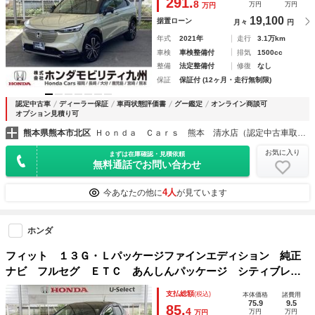
291.
8
万円
万円
万円
逸脱警報
19,100
据置ローン
月々
円
年式
2021年
走行
3.1万km
車検
車検整備付
排気
1500cc
整備
法定整備付
修復
なし
保証
保証付 (12ヶ月・走行無制限)
認定中古車
ディーラー保証
車両状態評価書
グー鑑定
オンライン商談可
オプション見積り可
熊本県熊本市北区
Ｈｏｎｄａ Ｃａｒｓ 熊本 清水店（認定中古車取扱店）
お気に入り
まずは在庫確認・見積依頼
無料通話でお問い合わせ
4人
今あなたの他に
が見ています
ホンダ
フィット １３Ｇ・Ｌパッケージファインエディション 純正
ナビ フルセグ ＥＴＣ あんしんパッケージ シティブレー
キアクティブシステム 電動格納ドアミラー 地デジ ＬＥＤ
支払総額
(税込)
本体価格
諸費用
ヘッド エアコン キーフリー オートライト 横滑り防止装
75.9
9.5
85.
4
万円
万円
万円