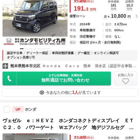
支払総額
(税込)
本体価格
諸費用
Ｂ 運転席エアバッグ スマートキー＆プッシュスタート Ｌ
181
10.3
191.
3
万円
万円
万円
ＥＤヘッド
10,800
据置ローン
月々
円
年式
2024年
走行
2.8万km
車検
車検整備付
排気
660cc
整備
法定整備付
修復
なし
保証
保証付 (24ヶ月・走行無制限)
認定中古車
ディーラー保証
車両状態評価書
グー鑑定
オンライン商談可
オプション見積り可
熊本県熊本市北区
Ｈｏｎｄａ Ｃａｒｓ 熊本 清水店（認定中古車取扱店）
お気に入り
まずは在庫確認・見積依頼
無料通話でお問い合わせ
1人
今あなたの他に
が見ています
ホンダ
UP
ヴェゼル ｅ：ＨＥＶＺ ホンダコネクトディスプレイ ＥＴ
Ｃ２．０ パワーゲート Ｗエアバッグ 地デジフルセグ キ
ーフリー 車線維持支援システム パワーウィンド 盗難防止
支払総額
(税込)
本体価格
諸費用