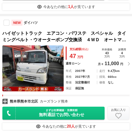
1人
今あなたの他に
が見ています
ダイハツ
NEW
ハイゼットトラック エアコン・パワステ スペシャル タイ
ミングベルト・ウオーターポンプ交換済 ４ＷＤ オートマチ
ック車 エアコン パワステ 荷台３方開
支払総額
(税込)
本体価格
諸費用
43
4
47
万円
万円
万円
11,000
通常ローン
月々
円
年式
2007年
走行
9.4万km
車検
2027年7月
排気
660cc
整備
法定整備付
修復
なし
保証
保証無
熊本県熊本市北区
カーズランド熊本
お気に入り
まずは在庫確認・見積依頼
無料通話でお問い合わせ
20人
今あなたの他に
が見ています