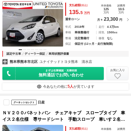
置 ＬＥＤヘットライト Ｗエアバック ナビＴＶ Ｂカメ
支払総額
(税込)
本体価格
諸費用
ラ 横滑り防止システム ＡＡＣ ＥＴＣ車載器 ＤＶＤ再生
125
10.5
135.
5
万円
万円
万円
機能
23,300
通常ローン
月々
円
年式
2018年
走行
4.3万km
車検
車検整備付
排気
1500cc
整備
法定整備付
修復
なし
保証
保証付 (12ヶ月・走行無制限)
認定中古車
ディーラー保証
車両状態評価書
熊本県熊本市北区
ユナイテッドトヨタ熊本 清水店
お気に入り
まずは在庫確認・見積依頼
無料通話でお問い合わせ
5人
今あなたの他に
が見ています
日産
グーネットセレクト
ＮＶ２００バネットバン チェアキャブ スロープタイプ 車
イス２名仕様 専サードシート 手動スロープ 車いす２名＋
４名の６人乗り 車いす乗降用電動ウインチ 電動車いす固定
支払総額
(税込)
本体価格
諸費用