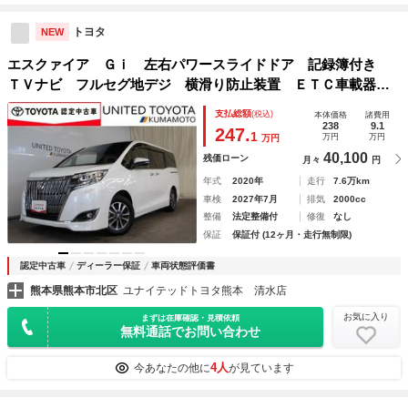
トヨタ
NEW
エスクァイア Ｇｉ 左右パワースライドドア 記録簿付き
ＴＶナビ フルセグ地デジ 横滑り防止装置 ＥＴＣ車載器
パワーウィンドウ ＡＷ キーレス オートエアコン アイド
支払総額
(税込)
本体価格
諸費用
リングＳＴＯＰ ＬＥＤライト クルコン付き ＡＢＳ
238
9.1
247.
1
万円
万円
万円
40,100
残価ローン
月々
円
年式
2020年
走行
7.6万km
車検
2027年7月
排気
2000cc
整備
法定整備付
修復
なし
保証
保証付 (12ヶ月・走行無制限)
認定中古車
ディーラー保証
車両状態評価書
熊本県熊本市北区
ユナイテッドトヨタ熊本 清水店
お気に入り
まずは在庫確認・見積依頼
無料通話でお問い合わせ
4人
今あなたの他に
が見ています