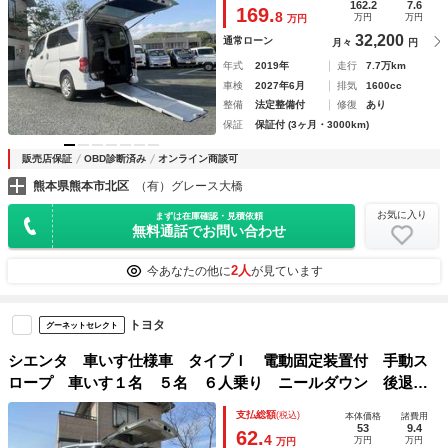
装置 オートステップ リヤエアコン メモリーナビ フルセ
162.2
7.6
169.
8
万円
万円
万円
グＴＶ Ｂカメラ Ｂｌｕｅｔｏｏｔｈ ＥＴＣ ドラレコ
32,200
通常ローン
月々
円
禁煙車
年式
2019年
走行
7.7万km
車検
2027年6月
排気
1600cc
整備
法定整備付
修復
あり
保証
保証付 (3ヶ月・3000km)
販売店保証
OBD診断済み
オンライン商談可
熊本県熊本市北区
（有）グレース大橋
お気に入り
まずは在庫確認・見積依頼
無料通話でお問い合わせ
2人
今あなたの他に
が見ています
トヨタ
グーネットセレクト
シエンタ 車いす仕様車 タイプＩ 電動固定装置付 手動ス
ロープ 車いす１名 ５名 ６人乗り ニールダウン 後退防
止ベルト 電動車いす固定装置 両側スライドドア メモリー
支払総額
(税込)
本体価格
諸費用
ナビ フルセグＴＶ バックカメラ ＥＴＣ キーレス ＡＢ
53
9.4
62.
4
万円
万円
万円