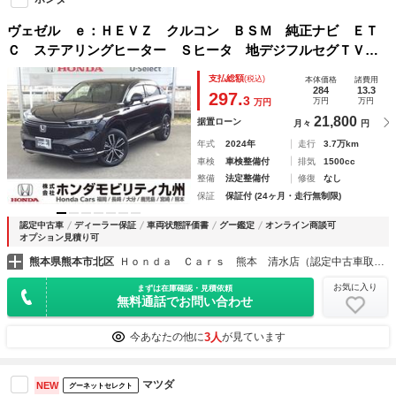
ヴェゼル ｅ：ＨＥＶＺ クルコン ＢＳＭ 純正ナビ ＥＴ
Ｃ ステアリングヒーター Ｓヒータ 地デジフルセグＴＶ
電動テールゲート サイドエアバッグ 後カメラ 前後障害物
支払総額
(税込)
本体価格
諸費用
センサー 横滑防止装置 エアコン ＬＥＤヘットライト
284
13.3
297.
3
万円
万円
万円
21,800
据置ローン
月々
円
年式
2024年
走行
3.7万km
車検
車検整備付
排気
1500cc
整備
法定整備付
修復
なし
保証
保証付 (24ヶ月・走行無制限)
認定中古車
ディーラー保証
車両状態評価書
グー鑑定
オンライン商談可
オプション見積り可
熊本県熊本市北区
Ｈｏｎｄａ Ｃａｒｓ 熊本 清水店（認定中古車取扱店）
お気に入り
まずは在庫確認・見積依頼
無料通話でお問い合わせ
3人
今あなたの他に
が見ています
マツダ
NEW
グーネットセレクト