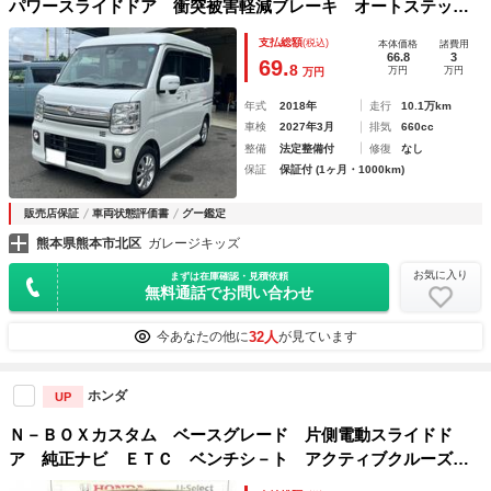
パワースライドドア 衝突被害軽減ブレーキ オートステッ
プ ＨＩＤヘッドライト・フォグランプ プッシュスタート
支払総額
(税込)
本体価格
諸費用
66.8
3
69.
8
万円
万円
万円
年式
2018年
走行
10.1万km
車検
2027年3月
排気
660cc
整備
法定整備付
修復
なし
保証
保証付 (1ヶ月・1000km)
販売店保証
車両状態評価書
グー鑑定
熊本県熊本市北区
ガレージキッズ
お気に入り
まずは在庫確認・見積依頼
無料通話でお問い合わせ
32人
今あなたの他に
が見ています
ホンダ
UP
Ｎ－ＢＯＸカスタム ベースグレード 片側電動スライドド
ア 純正ナビ ＥＴＣ ベンチシ－ト アクティブクルーズ
フルセグ対応 前席シートヒーター イモビライザー ＵＳ