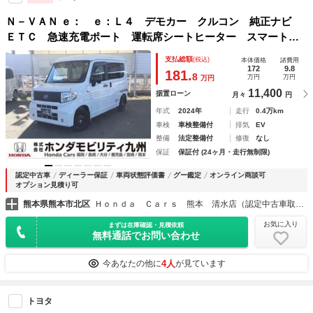
Ｎ－ＶＡＮ ｅ： ｅ：Ｌ４ デモカー クルコン 純正ナビ
ＥＴＣ 急速充電ポート 運転席シートヒーター スマートキ
ープッシュスタート クルーズコントロール 運転席側シート
支払総額
(税込)
本体価格
諸費用
ヒーター サイドカーテンエアバック 地デジ バックカメラ
172
9.8
181.
8
万円
万円
万円
11,400
据置ローン
月々
円
年式
2024年
走行
0.4万km
車検
車検整備付
排気
EV
整備
法定整備付
修復
なし
保証
保証付 (24ヶ月・走行無制限)
認定中古車
ディーラー保証
車両状態評価書
グー鑑定
オンライン商談可
オプション見積り可
熊本県熊本市北区
Ｈｏｎｄａ Ｃａｒｓ 熊本 清水店（認定中古車取扱店）
お気に入り
まずは在庫確認・見積依頼
無料通話でお問い合わせ
4人
今あなたの他に
が見ています
トヨタ