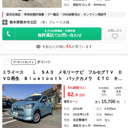
保証
保証付 (3ヶ月・3000km)
販売店保証
車両状態評価書
グー鑑定
OBD診断済み
オンライン商談可
熊本県熊本市北区
（有）グレース大橋
お気に入り
まずは在庫確認・見積依頼
無料通話でお問い合わせ
4人
今あなたの他に
が見ています
ダイハツ
グーネットセレクト
ミライース Ｌ ＳＡ３ メモリーナビ フルセグＴＶ Ｄ
ＶＤ再生 Ｂｌｕｅｔｏｏｔｈ バックカメラ ＥＴＣ キー
レス オートエアコン ＳＲＳ ＡＢＳ 禁煙車
支払総額
(税込)
本体価格
諸費用
78
4.9
82.
9
万円
万円
万円
15,700
通常ローン
月々
円
年式
2022年
走行
0.8万km
車検
2026年11月
排気
660cc
整備
法定整備付
修復
なし
保証
保証付 (6ヶ月・5000km)