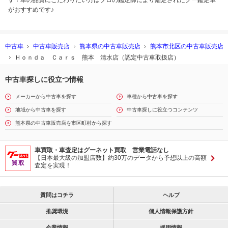
す！車の品質にこだわりたい方はプロの鑑定師により鑑定されたグー鑑定車
がおすすめです♪
中古車
中古車販売店
熊本県の中古車販売店
熊本市北区の中古車販売店
Ｈｏｎｄａ Ｃａｒｓ 熊本 清水店（認定中古車取扱店）
中古車探しに役立つ情報
メーカーから中古車を探す
車種から中古車を探す
地域から中古車を探す
中古車探しに役立つコンテンツ
熊本県の中古車販売店を市区町村から探す
車買取・車査定はグーネット買取 営業電話なし
【日本最大級の加盟店数】約30万のデータから予想以上の高額
査定を実現！
質問はコチラ
ヘルプ
推奨環境
個人情報保護方針
企業情報
採用情報