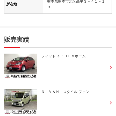
熊本県熊本市北区高平３－４１－１
所在地
３
販売実績
フィット ｅ：ＨＥＶホーム
Ｎ－ＶＡＮ＋スタイル ファン