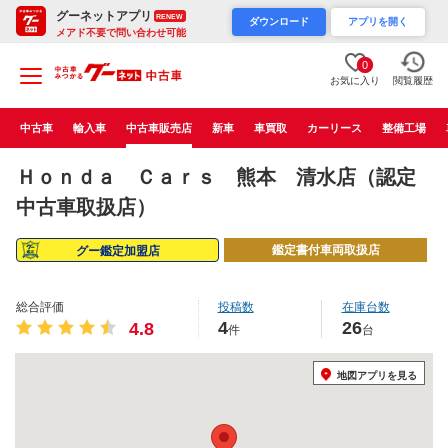
グーネットアプリ
RENEW
ダウンロード
アプリを開く
メアド不要で問い合わせ可能
0
お気に入り
閲覧履歴
中古車
輸入車
中古車販売店
新車
車買取
カーリース
整備工場
Ｈｏｎｄａ Ｃａｒｓ 熊本 清水店（認定
中古車取扱店）
鑑定書付車両取扱店
グー鑑定加盟店
総合評価
投稿数
在庫台数
4
26
4.8
件
台
地図アプリを見る