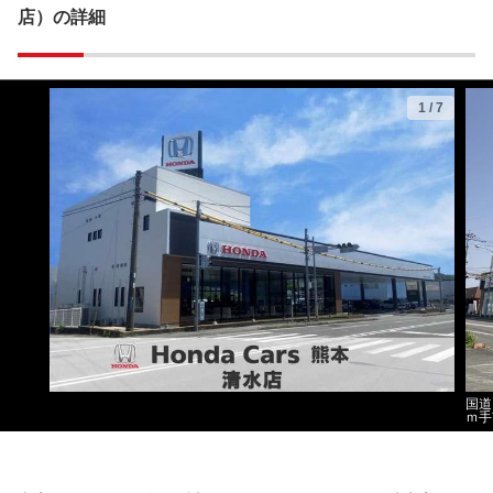
店）の詳細
1
/
7
国道
ｍ手