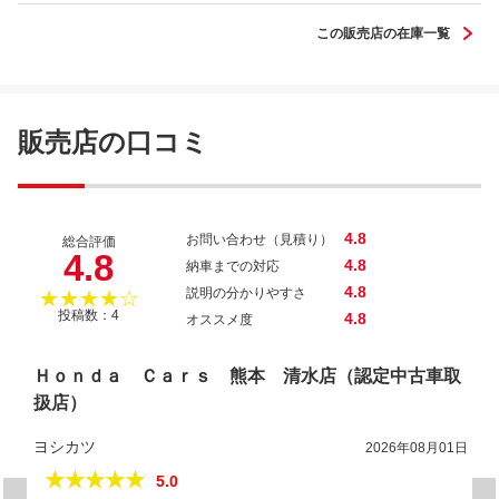
この販売店の在庫一覧
Ｎ－ＢＯＸカスタム ターボコーディネー
販売店の口コミ
トスタイル
4.8
お問い合わせ（見積り）
総合評価
4.8
4.8
納車までの対応
4.8
説明の分かりやすさ
★★★★☆
投稿数：4
4.8
オススメ度
Ｈｏｎｄａ Ｃａｒｓ 熊本 清水店（認定中古車取
扱店）
ヨシカツ
2026年08月01日
★★★★★
5.0