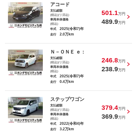
Ｎ－ＯＮＥ プレミアム・Ｌパッケージ
アコード
支払総額
501.1
万円
(税込)(リ済込)
車両本体価格
489.9
万円
(税込)
2025(令和7)年
年式
2.0万km
走行
フィット ｅ：ＨＥＶクロスター
Ｎ－ＯＮＥ ｅ：
支払総額
246.8
万円
(税込)(リ済込)
車両本体価格
238.9
万円
(税込)
2025(令和7)年
年式
0.4万km
走行
Ｎ－ＢＯＸ Ｇ・Ｌホンダセンシング
ステップワゴン
支払総額
379.4
万円
(税込)(リ済込)
車両本体価格
369.9
万円
(税込)
2022(令和4)年
年式
3.2万km
ヴェゼル ｅ：ＨＥＶＺ
走行