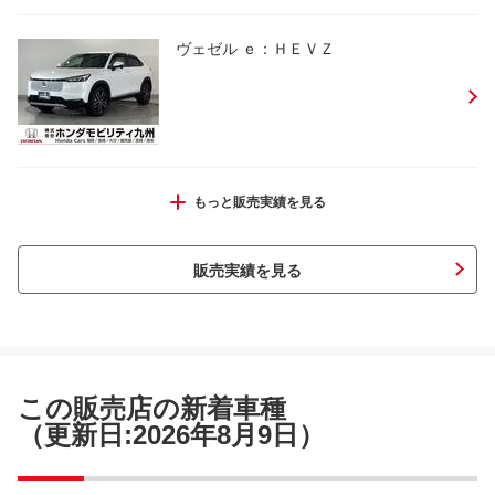
ヴェゼル ｅ：ＨＥＶＺ
ヴェゼル ｅ：ＨＥＶＺ
もっと販売実績を見る
販売実績を見る
フィットハイブリッド Ｌパッケージ
この販売店の新着車種
（更新日:2026年8月9日）