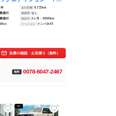
1年
9.7万km
走行距離
整備付
なし
修復歴
整備付
3ヶ月・3000km
保証付
00cc
インパネAT
ミッション
在庫の確認・お見積り（無料）
0078-6047-2467
無料
UP
UP
UP