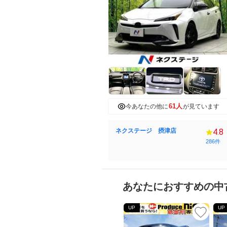
61人
今あなたの他に
が見ています
ネクステージ 摂津店
4.8
286件
あなたにおすすめの中
UP
UP