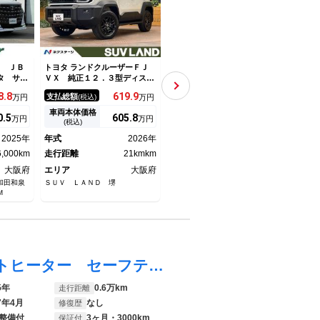
Ｚ ＪＢ
トヨタ ランドクルーザーＦＪ
レクサス ＬＣ ＬＣ５００ コ
トヨタ
タ サン
ＶＸ 純正１２．３型ディスプ
ンバーチブル エアロダイナミ
ＳＤ
１３型後
レイオーディオ 禁煙車 トヨ
クスカウリング マークレビン
カラ
8.
8
619.
9
1559.
9
支払総額
支払総額
支払
万円
(税込)
万円
(税込)
万円
メラ ユ
タセーフティセンス パノラミ
ソンサウンド 純正ＯＰ２１イ
イ 
衝突軽減
ックビューモニター 運転席パ
ンチ５本Ｖ字スポークポリッシ
リク
車両本体価格
車両本体価格
車両
0.
5
605.
8
1544.
4
万円
万円
万円
ン 前後
ワーシート ブラインドスポッ
ュ仕上げ 純正ＳＤナビ バッ
フテ
(税込)
(税込)
 ＢＳ
トモニター ＬＥＤヘッドライ
クカメラ プリクラッシュセー
チア
2025年
年式
2026年
年式
2020年
年式
ＥＴＣ
ト Ｂｌｕｅｔｏｏｔｈ ＥＴ
フティ ブラインドスポットモ
Ｄヘ
6,000km
Ｃ２．０
走行距離
21kmkm
ニター
走行距離
19,000km
走行
大阪府
エリア
大阪府
エリア
大阪府
エリ
和田和泉
ＳＵＶ ＬＡＮＤ 堺
ネクステージ 香里園セダン・ス
ネクス
Ｍ
ポーツ専門店
ポーツ
エブリイ ＰＣ 禁煙車 オーディオ シートヒーター セーフティサポート ＥＴＣ ドライブレコーダー 電動格納ミラー キーレス ＬＥＤヘッド オートライト 純正１２インチホイール キーレス 横滑り防止装置
5年
0.6万km
走行距離
7年4月
なし
修復歴
整備付
3ヶ月・3000km
保証付