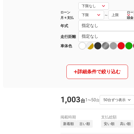
マガジン
ローン
ロー
～
月々支払
頭金
年式
車カタログ
走行距離
自動車ローン
車体色
保険
詳細条件で絞り込む
レビュー
価格相場
1,003
1
50
〜
台
台
教習所
用語集
掲載時期
支払総額
新着順
古い順
安い順
高い順