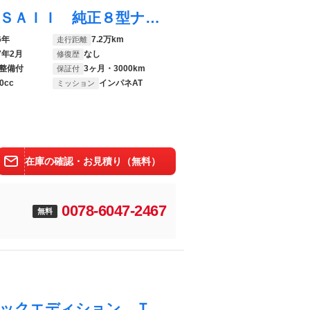
タント カスタムＲＳ トップエディションＳＡＩＩ 純正８型ナビ 両側電動ドア バックカメラ 衝突被害軽減システム 禁煙車 ハーフレザーシート ドラレコ スマートキー ＬＥＤヘッド ＥＴＣ 純正１５インチアルミ オートライト オートエアコン
6年
7.2万km
走行距離
7年2月
なし
修復歴
整備付
3ヶ月・3000km
保証付
0cc
インパネAT
ミッション
在庫の確認・お見積り（無料）
0078-6047-2467
無料
プリウス Ｓツーリングセレクション・ブラックエディション ＴＲＤエアロ ８インチディスプレイオーディオ 全周囲カメラ セーフティセンス ドライブレコーダー シートヒーター クリアランスソナー 合皮レザーシート ＥＴＣ Ｂｌｕｅｔｏｏｔｈ再生 スマートキー