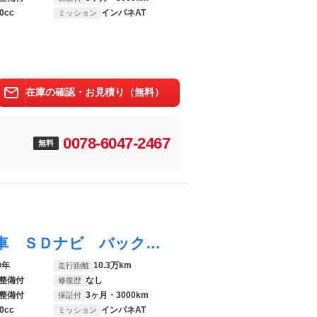
0cc
インパネAT
ミッション
在庫の確認・お見積り（無料）
0078-6047-2467
無料
Ｎ－ＢＯＸ Ｇ・Ｌホンダセンシング 禁煙車 ＳＤナビ バックカメラ アダプティブクルーズコントロール パワースライドドア シートヒーター 横滑り防止装置 ＥＴＣ 車線逸脱警報 ＬＥＤヘッド スマートキー
0年
10.3万km
走行距離
整備付
なし
修復歴
整備付
3ヶ月・3000km
保証付
0cc
インパネAT
ミッション