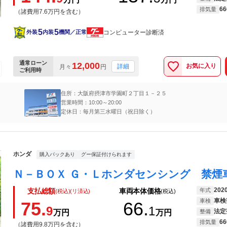
66
排気量
（諸費用7.6万円を含む）
5
5
コンピューター診断済
外装
内装
機関／正常
通常ローン
12,000
お気に入り
詳細
月々
円
ご利用時
住所：大阪府摂津市学園町２丁目１－２５
営業時間：10:00～20:00
定休日：毎月第三水曜日（祝日除く）
ホンダ
購入パックあり
グー保証付けられます
202
年式
支払総額
車両本体価格
(税込)(リ済込)
(税込)
車検
車検
75.
66.
9
1
法定
万円
万円
整備
66
排気量
（諸費用9.8万円を含む）