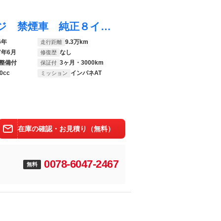
Ｎ－ＢＯＸカスタム Ｇ・ターボＬパッケージ 禁煙車 純正８インチナビ バックカメラ 両側パワースライドドア クルーズコントロール ＥＴＣ スマートキー ＨＩＤヘッド Ｂｌｕｅｔｏｏｔｈ再生 オートエアコン パドルシフト 純正１５インチアルミ
6年
9.3万km
走行距離
7年6月
なし
修復歴
整備付
3ヶ月・3000km
保証付
0cc
インパネAT
ミッション
在庫の確認・お見積り（無料）
0078-6047-2467
無料