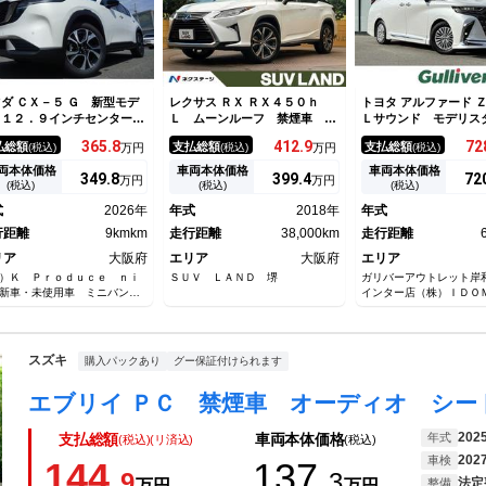
ダ ＣＸ－５ Ｇ 新型モデ
レクサス ＲＸ ＲＸ４５０ｈ
トヨタ アルファード 
 １２．９インチセンターデ
Ｌ ムーンルーフ 禁煙車 １
Ｌサウンド モデリス
スプレイ シートヒータ ス
２．３インチナビ パノラミッ
ルーフ １４型ナビ 
365.
8
412.
9
72
払総額
支払総額
支払総額
(税込)
万円
(税込)
万円
(税込)
アリングヒータ ワイヤレス
クビューモニター ブラインド
席モニター 全方位カ
電器 パワーバックドア パ
スポットモニター ドライブレ
ニバーサルステップ 
両本体価格
車両本体価格
車両本体価格
349.
8
399.
4
72
万円
万円
ラミックビューモニター マ
コーダー フルセグ 三眼ＬＥ
ブレーキ 追従クルコ
(税込)
(税込)
(税込)
ダ・ハーモニック・アコース
Ｄヘッドライト アクセサリー
ソナー レーンキープ
式
2026年
年式
2018年
年式
ィック＋８スピーカー
コンセント シートベンチレー
Ｍ デジタルミラー 
行距離
9kmkm
ション
走行距離
38,000km
走行距離
リア
大阪府
エリア
大阪府
エリア
）Ｋ Ｐｒｏｄｕｃｅ ｎｉ
ＳＵＶ ＬＡＮＤ 堺
ガリバーアウトレット岸
新車・未使用車 ミニバン専
インター店（株）ＩＤＯ
 アルファード・ヴェルファ
・ノア・ヴォクシー・セレナ
スズキ
購入パックあり
グー保証付けられます
202
年式
支払総額
車両本体価格
(税込)(リ済込)
(税込)
202
車検
144.
137.
9
3
法定
万円
万円
整備