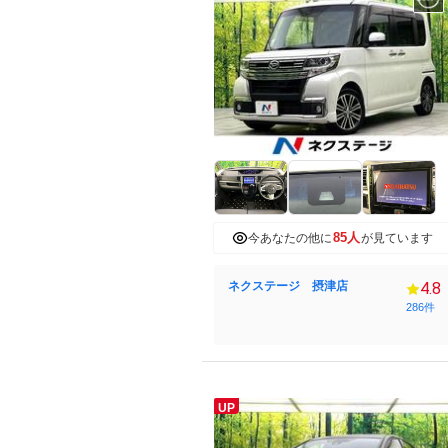
85人
今あなたの他に
が見ています
ネクステージ 摂津店
4.8
286件
UP