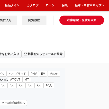
新品タイヤ
カタログ
ローン
保険
新車・中古車マガジン
気に入り
閲覧履歴
在庫確認・見積り依頼
件をお気に入り
新着お知らせメールに登録
ゼル
ハイブリッド
PHV
EV
その他
ション
AT/CVT
MT
5人
6人
7人
8人
9人
10人
グー故障診断済み