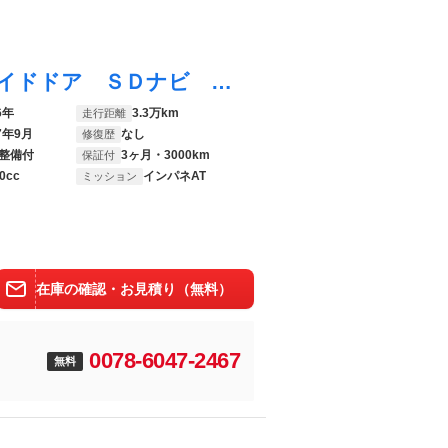
スペーシアカスタム ＧＳターボ 電動スライドドア ＳＤナビ 衝突被害軽減システム 禁煙車 ドラレコ スマートキー ＨＩＤヘッド ビルトインＥＴＣ クルコン 車線逸脱警報 オートライト オートエアコン Ｂｌｕｅｔｏｏｔｈ ＣＤ
6年
3.3万km
走行距離
7年9月
なし
修復歴
整備付
3ヶ月・3000km
保証付
0cc
インパネAT
ミッション
在庫の確認・お見積り（無料）
0078-6047-2467
無料