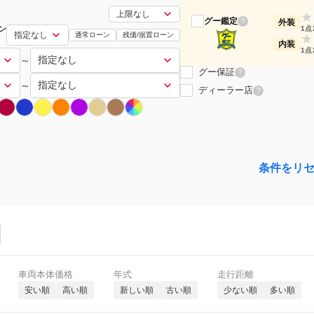
★
グー鑑定
?
外装
ン
1点
通常ローン
残価/据置ローン
★
内装
1点
～
グー保証
?
～
ディーラー店
?
条件をリ
車両本体価格
年式
走行距離
安い順
高い順
新しい順
古い順
少ない順
多い順