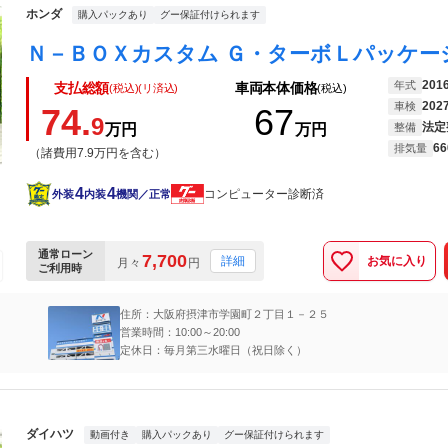
ホンダ
購入パックあり
グー保証付けられます
201
年式
支払総額
車両本体価格
(税込)(リ済込)
(税込)
202
車検
74.
67
9
法定
万円
万円
整備
66
排気量
（諸費用7.9万円を含む）
4
4
コンピューター診断済
外装
内装
機関／正常
通常ローン
7,700
お気に入り
詳細
月々
円
ご利用時
住所：大阪府摂津市学園町２丁目１－２５
営業時間：10:00～20:00
定休日：毎月第三水曜日（祝日除く）
ダイハツ
動画付き
購入パックあり
グー保証付けられます