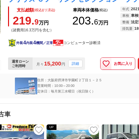
202
年式
支払総額
車両本体価格
(税込)(リ済込)
(税込)
車検
車検
219.
203.
9
6
法定
万円
万円
整備
18
排気量
（諸費用16.3万円を含む）
4
4
コンピューター診断済
外装
内装
機関／正常
通常ローン
15,200
お気に入り
詳細
月々
円
ご利用時
住所：大阪府摂津市学園町２丁目１－２５
営業時間：10:00～20:00
定休日：毎月第三水曜日（祝日除く）
古車
UP