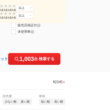
★
★
★
★
以上
2点
3点
4点
5点
★
★
★
★
以上
2点
3点
4点
5点
販売店保証付
?
未使用車
?
1,003
セット
台 検索する
›
1
2
3
4
5
排気量
車検
少ない順
多い順
短い順
長い順