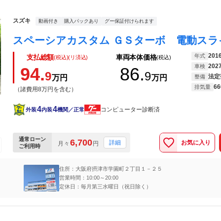
スズキ
動画付き
購入パックあり
グー保証付けられます
201
年式
支払総額
車両本体価格
(税込)(リ済込)
(税込)
202
車検
94.
86.
9
9
法定
万円
万円
整備
66
排気量
（諸費用8万円を含む）
4
4
コンピューター診断済
外装
内装
機関／正常
通常ローン
6,700
お気に入り
詳細
月々
円
ご利用時
住所：大阪府摂津市学園町２丁目１－２５
営業時間：10:00～20:00
定休日：毎月第三水曜日（祝日除く）