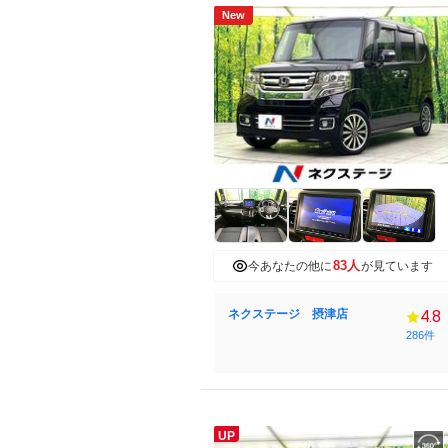
New
83人
今あなたの他に
が見ています
ネクステージ 摂津店
4.8
286件
UP