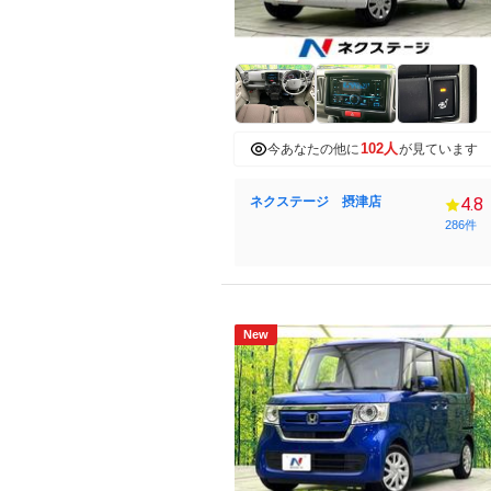
102人
今あなたの他に
が見ています
ネクステージ 摂津店
4.8
286件
New