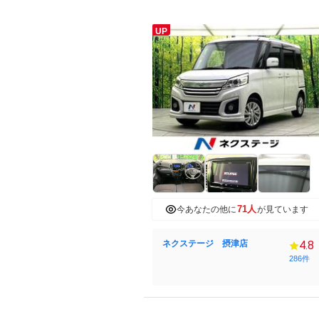
UP
71人
今あなたの他に
が見ています
ネクステージ 摂津店
4.8
286件