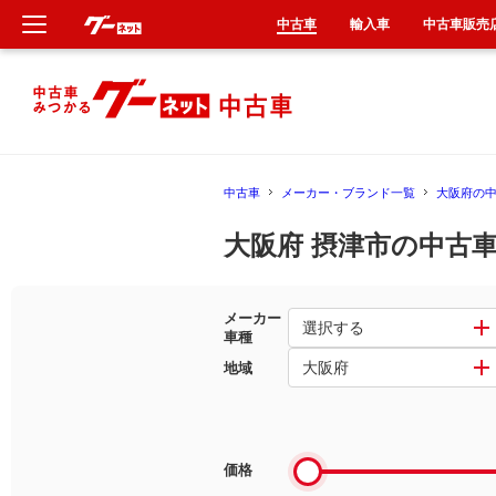
中古車
輸入車
中古車販売
新車
中古車
中古車
メーカー・ブランド一覧
大阪府の
輸入車
大阪府 摂津市の中古
クルマ買取
メーカー
カーリース
選択する
車種
大阪府
地域
タイヤ交換
整備工場
価格
車検