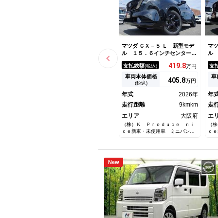
マツダ ＣＸ－５ Ｌ 新型モデ
マツ
ル １５．６インチセンターデ
ル
イスプレイ シートヒータ ス
イ
419.
8
支払総額
支
(税込)
万円
テアリングヒータ Ｂｏｓｅサ
テ
ウンドシステム１２スピーカ
充
車両本体価格
車
405.
8
万円
ワイヤレス充電器 ハンズフリ
ノ
(税込)
ー機能付きパワーバックドア
ツ
年式
2026年
年
パノラミックビューモニタ
テ
走行距離
9kmkm
走
エリア
大阪府
エ
（株）Ｋ Ｐｒｏｄｕｃｅ ｎｉ
（株
ｃｅ新車・未使用車 ミニバン専
ｃｅ
門店 アルファード・ヴェルファ
門店
イア・ノア・ヴォクシー・セレナ
イア
New