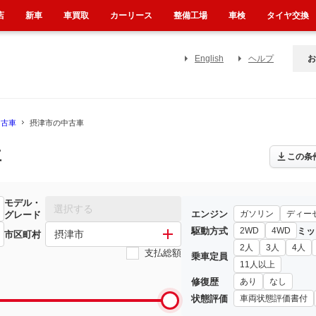
店
新車
車買取
カーリース
整備工場
車検
タイヤ交換
English
ヘルプ
お
中古車
摂津市の中古車
車
この条
モデル・
選択する
エンジン
ガソリン
ディー
グレード
駆動方式
ミッ
2WD
4WD
摂津市
市区町村
2人
3人
4人
支払総額
乗車定員
11人以上
修復歴
あり
なし
状態評価
車両状態評価書付