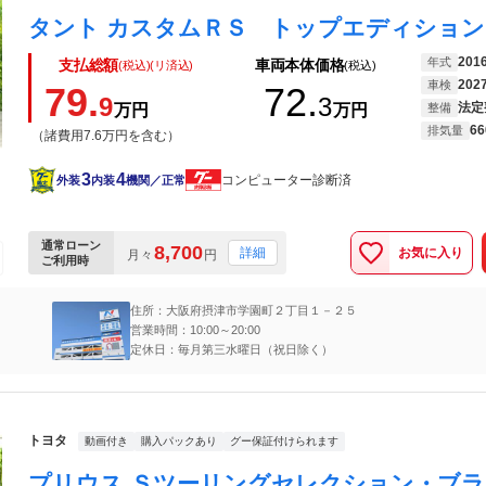
201
年式
支払総額
車両本体価格
(税込)(リ済込)
(税込)
202
車検
79.
72.
9
3
法定
万円
万円
整備
66
排気量
（諸費用7.6万円を含む）
3
4
コンピューター診断済
外装
内装
機関／正常
通常ローン
8,700
お気に入り
詳細
月々
円
ご利用時
住所：大阪府摂津市学園町２丁目１－２５
営業時間：10:00～20:00
定休日：毎月第三水曜日（祝日除く）
トヨタ
動画付き
購入パックあり
グー保証付けられます