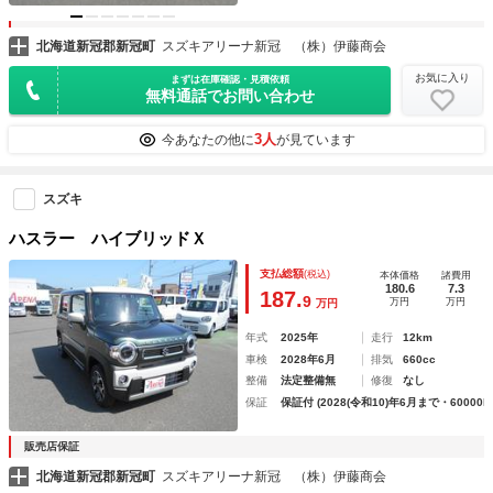
北海道新冠郡新冠町
スズキアリーナ新冠 （株）伊藤商会
お気に入り
まずは在庫確認・見積依頼
無料通話でお問い合わせ
3人
今あなたの他に
が見ています
スズキ
ハスラー ハイブリッドＸ
支払総額
(税込)
本体価格
諸費用
180.6
7.3
187.
9
万円
万円
万円
年式
2025年
走行
12km
車検
2028年6月
排気
660cc
整備
法定整備無
修復
なし
保証
保証付 (2028(令和10)年6月まで・60000k
販売店保証
北海道新冠郡新冠町
スズキアリーナ新冠 （株）伊藤商会