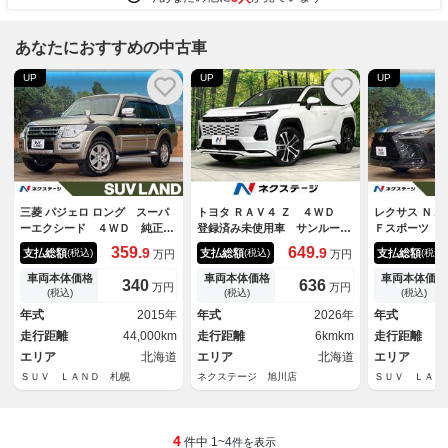
あなたにおすすめの中古車
UP
UP
UP
三菱 パジェロ ロング スーパ
トヨタ ＲＡＶ４ Ｚ ４ＷＤ
レクサス Ｎ
ーエクシード ４ＷＤ 純正ナ
登録済み未使用車 サンルー
Ｆスポーツ 
ビ サンルーフ ７人乗り ロ
フ モデリスタエアロ １２型
ＴＲＤエアロ
359.
649.
9
9
支払総額
支払総額
支払総額
(税込)
(税込)
(税込)
万円
万円
ックフォードサウンドシステ
ナビ 全周囲カメラ トヨタセ
ン パノラマ
ム クルーズコントロール シ
ーフティセンス ＢＳＭ デジ
様 ３眼ＬＥ
車両本体価格
車両本体価格
車両本体価格
340
636
万円
万円
ートヒーター パワーシート
タルインナーミラー メモリー
１４型ディス
(税込)
(税込)
(税込)
ＨＩＤヘッドライト フォグラ
付パワーシート パークアシス
プラス 全周
年式
2015年
年式
2026年
年式
ンプ ドラレコ
ト ＥＴＣ２．０
バックドア 
走行距離
44,000km
走行距離
6kmkm
走行距離
ション ＥＴ
エリア
北海道
エリア
北海道
エリア
ＳＵＶ ＬＡＮＤ 札幌
ネクステージ 旭川店
ＳＵＶ ＬＡＮ
4
件中 1~4
件を表示