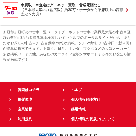
車買取・車査定はグーネット買取 営業電話なし
【日本最大級の加盟店数】約30万のデータから予想以上の高額
査定を実現！
新冠郡新冠町の中古車一覧ページ｜グーネット中古車は業界最大級の中古車登
録台数約50万台を誇る車両検索しやすいクルマのポータルサイトだから、あな
たがお探しの中古車(中古自動車)情報が満載。クルマ情報（中古車両・新車両）
が簡単に検索できます。トヨタ、日産、ホンダ、マツダなどの人気メーカーも
多数掲載中。その他、あなたのカーライフ全般をサポートする為のお役立ち情
報が満載です！
質問はコチラ
ヘルプ
推奨環境
個人情報保護方針
企業情報
採用情報
利用規約
個人情報の取扱いについて