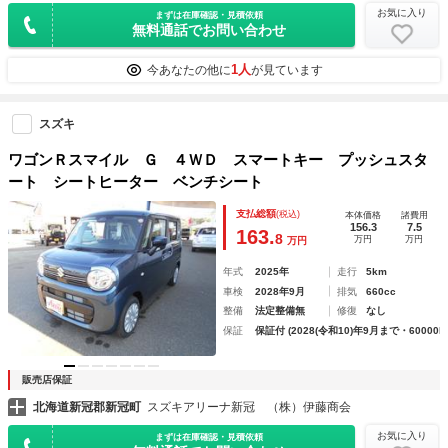
お気に入り
まずは在庫確認・見積依頼
無料通話でお問い合わせ
1人
今あなたの他に
が見ています
スズキ
ワゴンＲスマイル Ｇ ４ＷＤ スマートキー プッシュスタ
ート シートヒーター ベンチシート
支払総額
(税込)
本体価格
諸費用
156.3
7.5
163.
8
万円
万円
万円
年式
2025年
走行
5km
車検
2028年9月
排気
660cc
整備
法定整備無
修復
なし
保証
保証付 (2028(令和10)年9月まで・60000k
販売店保証
北海道新冠郡新冠町
スズキアリーナ新冠 （株）伊藤商会
お気に入り
まずは在庫確認・見積依頼