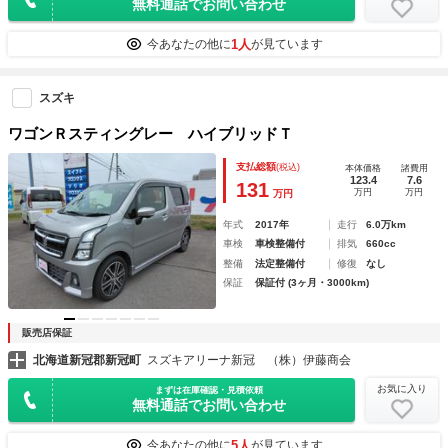
無料通話でお問い合わせ
1人
今あなたの他に
が見ています
スズキ
ワゴンＲスティングレー ハイブリッドＴ
支払総額
(税込)
本体価格
諸費用
123.4
7.6
131
万円
万円
万円
年式
2017年
走行
6.0万km
車検
車検整備付
排気
660cc
整備
法定整備付
修復
なし
保証
保証付 (3ヶ月・3000km)
販売店保証
北海道新冠郡新冠町
スズキアリーナ新冠 （株）伊藤商会
お気に入り
まずは在庫確認・見積依頼
無料通話でお問い合わせ
5人
今あなたの他に
が見ています