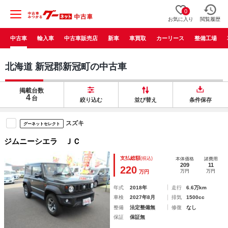
0
お気に入り
閲覧履歴
中古車
輸入車
中古車販売店
新車
車買取
カーリース
整備工場
北海道 新冠郡新冠町の中古車
掲載台数
4
台
絞り込む
並び替え
条件保存
スズキ
グーネットセレクト
ジムニーシエラ ＪＣ
支払総額
(税込)
本体価格
諸費用
209
11
220
万円
万円
万円
年式
2018年
走行
6.6万km
車検
2027年8月
排気
1500cc
整備
法定整備無
修復
なし
保証
保証無