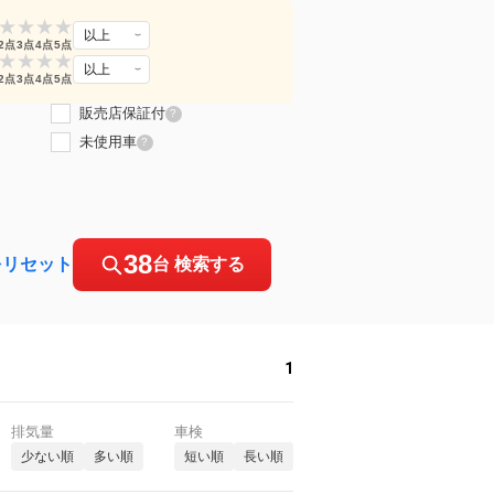
★
★
★
★
以上
2点
3点
4点
5点
★
★
★
★
以上
2点
3点
4点
5点
販売店保証付
?
未使用車
?
38
をリセット
台 検索する
1
排気量
車検
少ない順
多い順
短い順
長い順