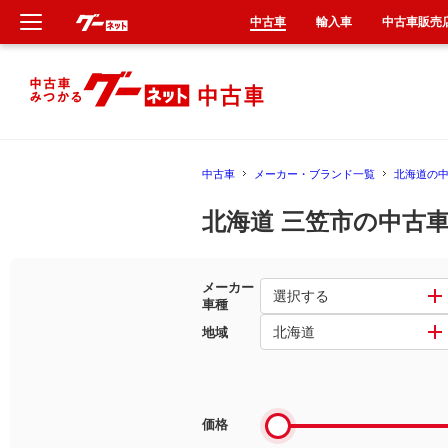
中古車
輸入車
中古車販売
新車
中古車
中古車
メーカー・ブランド一覧
北海道の
輸入車
北海道 三笠市の中古
クルマ買取
メーカー
カーリース
選択する
車種
北海道
地域
タイヤ交換
整備工場
価格
車検