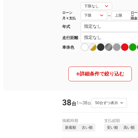
マガジン
ローン
ロー
～
月々支払
頭金
年式
車カタログ
走行距離
自動車ローン
車体色
保険
詳細条件で絞り込む
レビュー
価格相場
38
1
38
〜
台
台
教習所
用語集
掲載時期
支払総額
新着順
古い順
安い順
高い順