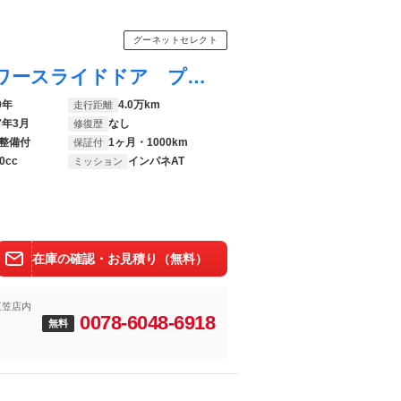
グーネットセレクト
ムーヴキャンバス Ｘ ＳＡＩＩＩ 両側パワースライドドア プッシュスタート 衝突軽減ブレーキ オートライト ナビＴＶ／ＤＶＤ バックモニター スマートキー エンジンスターター
0年
4.0万km
走行距離
7年3月
なし
修復歴
整備付
1ヶ月・1000km
保証付
0cc
インパネAT
ミッション
在庫の確認・お見積り（無料）
三笠店内
0078-6048-6918
無料