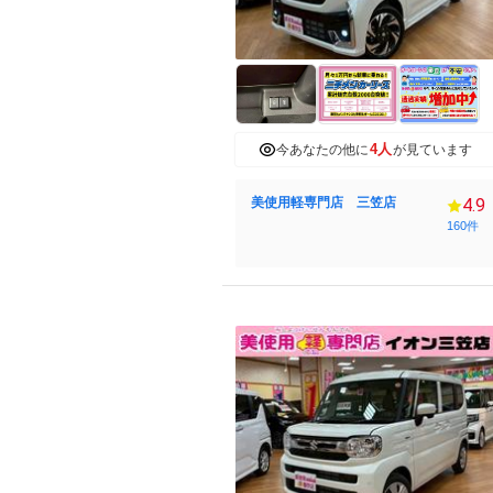
4人
今あなたの他に
が見ています
美使用軽専門店 三笠店
4.9
160件