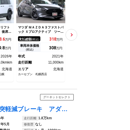
 リフト
マツダ ＭＡＺＤＡ３ファストバ
トヨタ マークII ツアラーＶ ア
レクサ
 後席モ
ック Ｘプロアクティブ ツーリ
ルミホイール サンルーフ エ
Ｆス
ドライト
ングセレクション ６ＭＴ４Ｗ
アコン パワーステアリング
正デ
8.
6
318
650
支払総額
支払総額
支払
万円
(税込)
万円
(税込)
万円
ーカバー
Ｄ ３６０°セーフティパッケ
パワーウィンドウ
クサ
ステップ
ージ 柿本改マフラー レオニ
突被
車両本体価格
車両本体価格
車両
9.
8
308
625
万円
万円
万円
フラッ
ス１９インチＡＷ ＴＥＩＮ車
止装
(税込)
(税込)
ワイトダ
高調 ８．８マツダコネクトナ
トロ
2026年
年式
2021年
年式
1994年
年式
ップレス
ビＴＶ クルージングトラフィ
ト 
10kmkm
ックサポート パワーシート＆
走行距離
11,000km
走行距離
走不明
ドサ
走行
ヒーター
ラ
北海道
エリア
北海道
エリア
北海道
エリ
札幌
カーセブン 札幌西店
オートショップフェイム
ガリバ
グーネットセレクト
スペーシアカスタム ハイブリッドＸＳ 衝突軽減ブレーキ アダプティブクルーズコントロール ＬＥＤヘッドランプ 電動パーキングブレーキ ナビ バックカメラ ドライブレコーダー ＥＴＣ
5年
1.8万km
走行距離
7年5月
なし
修復歴