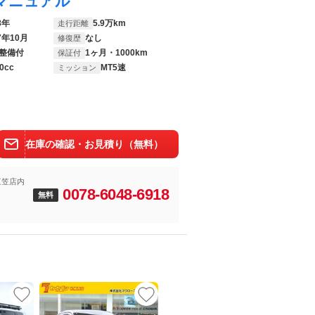
マニュアル
8年
5.9万km
走行距離
7年10月
なし
修復歴
整備付
1ヶ月・1000km
保証付
0cc
MT5速
ミッション
在庫の確認・お見積り（無料）
三笠店内
0078-6048-6918
無料
UP