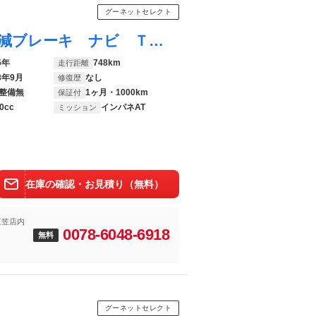
グーネットセレクト
ワゴンＲスマイル ハイブリッドＸ 衝突軽減ブレーキ ナビ ＴＶ 両側パワースライドドア プッシュスタート アイドリングストップ ＴＲＣ ヘッドライトレベライザー クルーズコントロール シートヒーター
5年
748km
走行距離
8年9月
なし
修復歴
整備無
1ヶ月・1000km
保証付
0cc
インパネAT
ミッション
在庫の確認・お見積り（無料）
三笠店内
0078-6048-6918
無料
グーネットセレクト