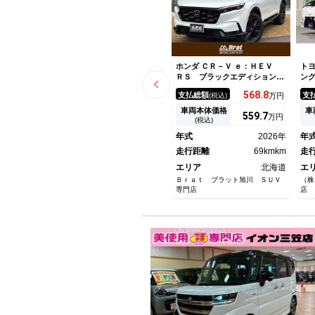
ホンダ ＣＲ－Ｖ ｅ：ＨＥＶ
トヨ
ＲＳ ブラックエディション
ン
Ｇｏｏｇｌｅ搭載 ９インチＨ
ン
568.
8
支払総額
支
(税込)
万円
ｏｎｄａ ＣＯＮＮＥＣＴディ
４
スプレー マルチビューカメラ
コ
車両本体価格
車
559.
7
万円
システム ＢＯＳＥスピーカ
ー
(税込)
ー フルセグＴＶ 電動パノラ
水
年式
2026年
年
ミックサンルーフ １０．２イ
Ｍ
ンチデジタルグラフィックメー
走行距離
69kmkm
走
ター
エリア
北海道
エ
Ｂｒａｔ ブラット旭川 ＳＵＶ
（株
専門店
店 