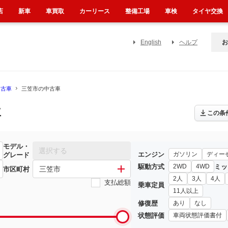
店
新車
車買取
カーリース
整備工場
車検
タイヤ交換
English
ヘルプ
お
中古車
三笠市の中古車
車
この条
モデル・
選択する
エンジン
ガソリン
ディー
グレード
駆動方式
ミッ
2WD
4WD
三笠市
市区町村
2人
3人
4人
支払総額
乗車定員
11人以上
修復歴
あり
なし
状態評価
車両状態評価書付