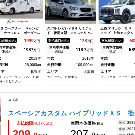
タ コースター キャンピ
スバル レガシィＢ４ リミテッ
三菱 デリカＤ：５ Ｐ
グ ナッツＲＶ ボーダーバ
ド 後期Ｄ型 エクステリアラ
アップ 外装カスタム
クス エバスＦＦヒーター
グジュアリーＰＫＧエアロ ア
ニター ＥＴＣ ヘッ
1999
128
60
払総額
支払総額
支払総額
(税込)
万円
(税込)
万円
(税込)
００Ａリチウム 家庭用エア
イサイト３ アイサイトセーフ
カバー リアアンダ
ン ＤＣ冷蔵庫 インバータ
ティプラス ダイヤトーンサウ
リアラダー サイド
両本体価格
車両本体価格
車両本体価格
1987
118.
2
58
万円
万円
１５００Ｗ 電子レンジ 温
ンドナビＴＶ リアカメラ Ｓ
ホイル タイヤ ルー
(税込)
(税込)
(税込)
ボイラー ソーラーＰ２枚
ＴＩタワーバー アイボリー革
ク テールランプ ホ
式
2019年
年式
2018年
年式
ＡＸＦＡＮ オーニング
シート スタブレックスライト
イヤモンド 電動ステ
行距離
28,000km
ダンパー
走行距離
109,000km
走行距離
リア
北海道
エリア
北海道
エリア
）フジカーズジャパン 札幌
カーセブン 札幌東店
フレックス ハイエース
キャンピングカー
スズキ
202
年式
支払総額
車両本体価格
(税込)(リ済込)
(税込)
202
車検
209.
207.