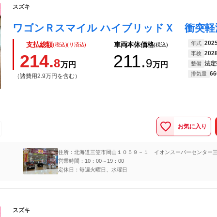
スズキ
202
年式
支払総額
車両本体価格
(税込)(リ済込)
(税込)
202
車検
214.
211.
8
9
法定
万円
万円
整備
66
排気量
（諸費用2.9万円を含む）
お気に入り
住所：北海道三笠市岡山１０５９－１ イオンスーパーセンター
営業時間：10：00～19：00
定休日：毎週火曜日、水曜日
スズキ