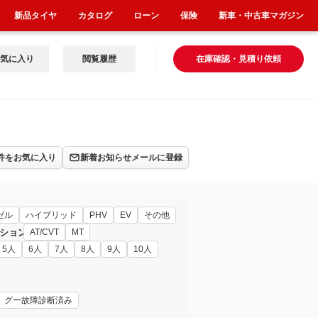
新品タイヤ
カタログ
ローン
保険
新車・中古車マガジン
気に入り
閲覧履歴
在庫確認・見積り依頼
件をお気に入り
新着お知らせメールに登録
ゼル
ハイブリッド
PHV
EV
その他
ション
AT/CVT
MT
5人
6人
7人
8人
9人
10人
グー故障診断済み