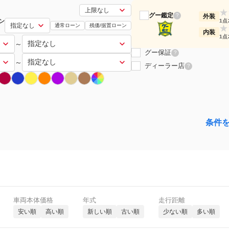
★
グー鑑定
?
外装
ン
1点
通常ローン
残価/据置ローン
★
内装
1点
～
グー保証
?
～
ディーラー店
?
条件
車両本体価格
年式
走行距離
安い順
高い順
新しい順
古い順
少ない順
多い順