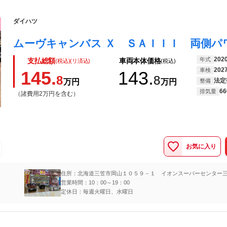
ダイハツ
202
年式
支払総額
車両本体価格
(税込)(リ済込)
(税込)
202
車検
145.
143.
8
8
法定
万円
万円
整備
66
排気量
（諸費用2万円を含む）
お気に入り
住所：北海道三笠市岡山１０５９－１ イオンスーパーセンター
営業時間：10：00～19：00
定休日：毎週火曜日、水曜日