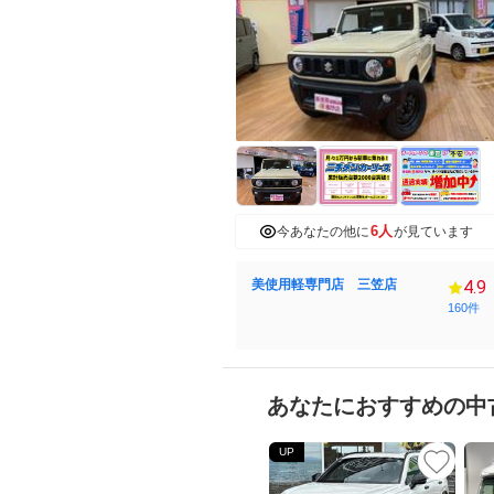
6人
今あなたの他に
が見ています
美使用軽専門店 三笠店
4.9
160件
あなたにおすすめの中
UP