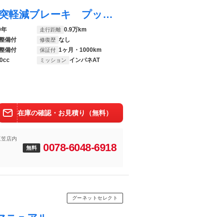
スペーシアカスタム ハイブリッドＸＳ 衝突軽減ブレーキ プッシュスタート 両側パワースライドドア クリアランスソナー シートヒーター ヒーテッドドアミラー スマートキー オーディオデッキ
9年
0.9万km
走行距離
整備付
なし
修復歴
整備付
1ヶ月・1000km
保証付
0cc
インパネAT
ミッション
在庫の確認・お見積り（無料）
三笠店内
0078-6048-6918
無料
グーネットセレクト