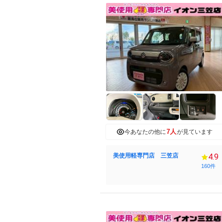
7人
今あなたの他に
が見ています
美使用軽専門店 三笠店
4.9
160件