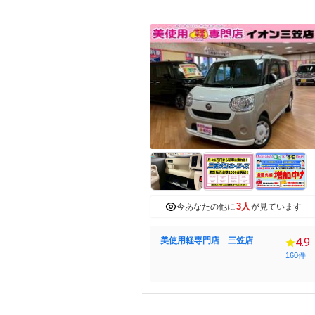
3人
今あなたの他に
が見ています
美使用軽専門店 三笠店
4.9
160件