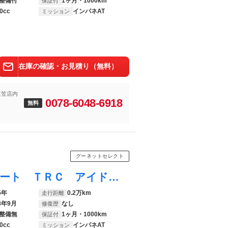
整備付
1ヶ月・1000km
保証付
0cc
インパネAT
ミッション
在庫の確認・お見積り（無料）
三笠店内
0078-6048-6918
無料
グーネットセレクト
スペーシア ハイブリッドＧ プッシュスタート ＴＲＣ アイドリングストップ シートヒーター ヒーテッドドアミラー ステアリングコントローラー オートライト
5年
0.2万km
走行距離
8年9月
なし
修復歴
整備無
1ヶ月・1000km
保証付
0cc
インパネAT
ミッション