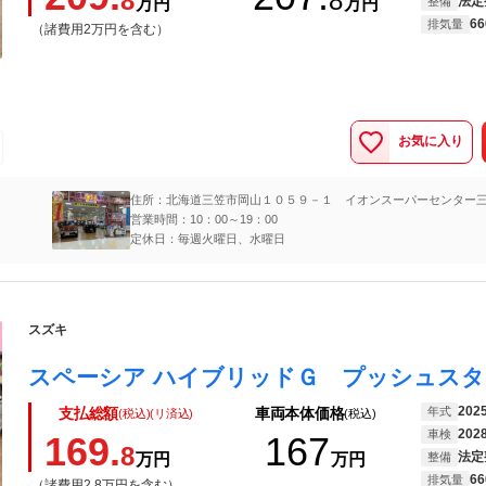
8
8
法定
万円
万円
整備
66
排気量
（諸費用2万円を含む）
お気に入り
住所：北海道三笠市岡山１０５９－１ イオンスーパーセンター
営業時間：10：00～19：00
定休日：毎週火曜日、水曜日
スズキ
202
年式
支払総額
車両本体価格
(税込)(リ済込)
(税込)
202
車検
169.
167
8
法定
万円
万円
整備
66
排気量
（諸費用2.8万円を含む）