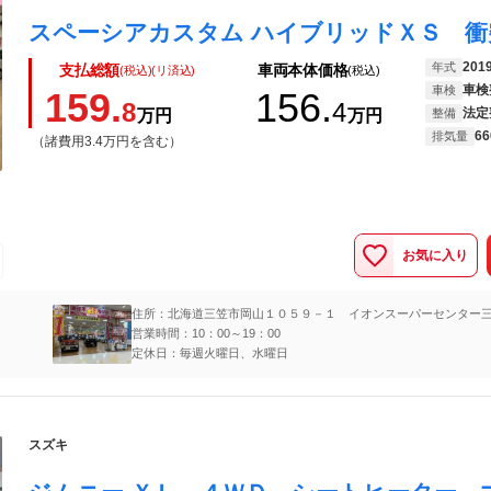
201
年式
支払総額
車両本体価格
(税込)(リ済込)
(税込)
車検
車検
159.
156.
8
4
法定
万円
万円
整備
66
排気量
（諸費用3.4万円を含む）
お気に入り
住所：北海道三笠市岡山１０５９－１ イオンスーパーセンター
営業時間：10：00～19：00
定休日：毎週火曜日、水曜日
スズキ