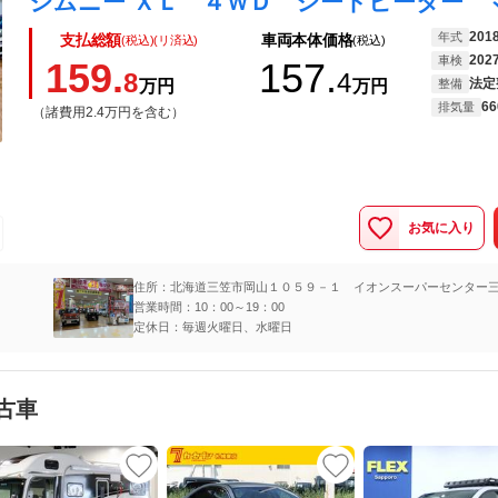
ジムニー ＸＬ ４ＷＤ シートヒーター 
201
年式
支払総額
車両本体価格
(税込)(リ済込)
(税込)
202
車検
159.
157.
8
4
法定
万円
万円
整備
66
排気量
（諸費用2.4万円を含む）
お気に入り
住所：北海道三笠市岡山１０５９－１ イオンスーパーセンター
営業時間：10：00～19：00
定休日：毎週火曜日、水曜日
古車