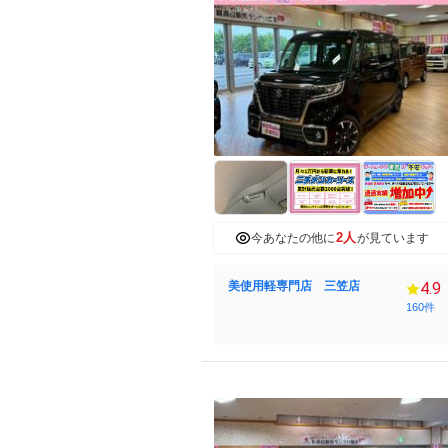
2人
今あなたの他に
が見ています
美使用軽専門店 三笠店
4.9
160件