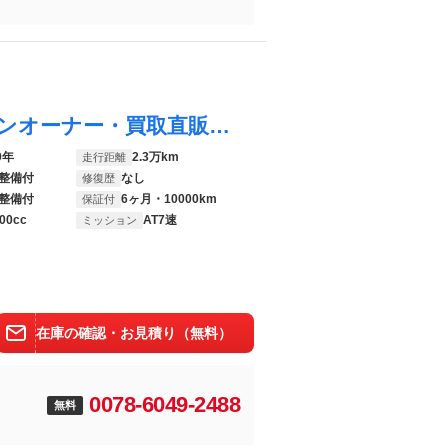
ゴルフ ＴＤＩハイライン マイスター ワンオーナー・買取直販・特別仕様車・黒革運転席Ｐシート・シートヒータ・衝突軽減Ｂ・レーンキープ・ＡＣＣ・キーフリー・純正ナビ・Ｂカメラ・ＴＶ・前後パークセンサー・ＬＥＤライト・１７インチＡＷ・禁煙車
9年
2.3万km
走行距離
整備付
なし
修復歴
整備付
6ヶ月・10000km
保証付
00cc
AT7速
ミッション
在庫の確認・お見積り（無料）
0078-6049-2488
無料