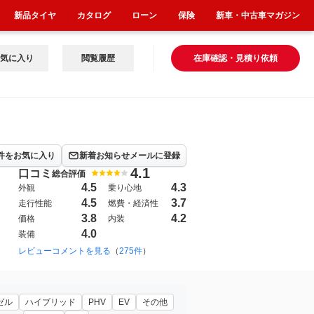
新品タイヤ
カタログ
ローン
保険
新車・中古車マガジン
気に入り
閲覧履歴
在庫確認・見積り依頼
件をお気に入り
新着お知らせメールに登録
4.1
口コミ
総合評価
4.5
4.3
外観
乗り心地
4.5
3.7
走行性能
燃費・経済性
3.8
4.2
価格
内装
4.0
装備
2004年6月~2009年10月（）
レビューコメントを見る
（
275件
）
1998年8月~2004年6月（）
1
Ｉハイライン マイスター」
ゼル
ハイブリッド
PHV
EV
その他