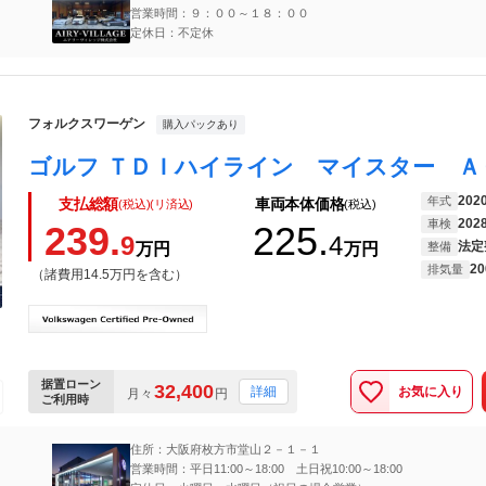
営業時間：９：００～１８：００
定休日：不定休
フォルクスワーゲン
購入パックあり
202
年式
支払総額
車両本体価格
(税込)(リ済込)
(税込)
202
車検
239.
225.
9
4
法定
万円
万円
整備
20
排気量
（諸費用14.5万円を含む）
据置ローン
32,400
お気に入り
詳細
月々
円
ご利用時
住所：大阪府枚方市堂山２－１－１
営業時間：平日11:00～18:00 土日祝10:00～18:00