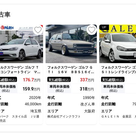
古車
UP
ルクスワーゲン ゴルフ Ｔ
フォルクスワーゲン ゴルフ Ｇ
フォルクスワーゲン ゴ
Ｉコンフォートライン マイ
ＴＩ １６Ｖ ＢＢＳ１６イン
ＳＩトレンドラインブ
ター ／後期モデル／特別仕
チリバレルアルミ・ＫＷ車高
ションテクノロジー 
176.
7
337
払総額
支払総額
支払総額
(税込)
万円
(税込)
万円
(税込)
車／デジタルメーター／ＡＣ
調・ＣＯＸマフラー・ＳＳダウ
ナビ／Ｂｌｕｅｔｏｏ
／ＢＳＭ／ＬＥＤヘッド／デ
ンパイプ・ＥＸマニ・レカロア
ディオ／ＴＶ／禁煙車
両本体価格
車両本体価格
車両本体価格
159.
9
318
万円
万円
スプロナビ／Ｂカメラ／ＤＴ
ルカンターラ張替・ＲＥＮＯＷ
／ＤＶＤ再生／ミュー
(税込)
(税込)
(税込)
／ＣａｒＰｌａｙ／ＢＴオー
Ｎステアリング・ＣＤオーディ
ーバー／ＵＳＢ接続端
式
2020年
年式
1990年
年式
ィオ／ＤＶＤ／ＭＳＶ／ＥＴ
オ・ＥＴＣ・プロテクションフ
１６ＡＷ／キーレス／
／スマキー／パドルシフト／
行距離
46,000km
ィルム・ディーラー車
走行距離
改ざん車
イト／ドアミラーウィ
走行距離
7
録簿／
タイミングチェーン車
リア
埼玉県
エリア
大阪府
エリア
パーク スタイル店 ＪＵ適
株式会社アインクラフト
ＧＡＬＥＩＮ 金屋店 
売店