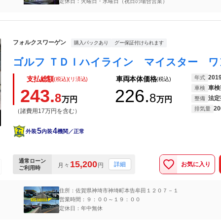
定休日：火曜日・水曜日（祝日の場合営業）
フォルクスワーゲン
購入パックあり
グー保証付けられます
201
年式
支払総額
車両本体価格
(税込)(リ済込)
(税込)
車検
車検
243.
226.
8
8
法定
万円
万円
整備
20
排気量
（諸費用17万円を含む）
5
4
外装
内装
機関／正常
通常ローン
15,200
お気に入り
詳細
月々
円
ご利用時
住所：佐賀県神埼市神埼町本告牟田１２０７－１
営業時間：９：００～１９：００
定休日：年中無休