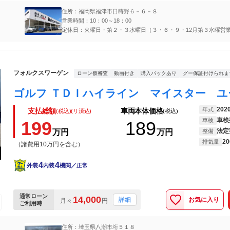
住所：福岡県福津市日蒔野６－６－８
営業時間：10：00～18：00
定休日：火曜日・第２・３水曜日（３・６・９・12月第３水曜営
ルデンウィーク・お盆・年末年始
フォルクスワーゲン
ローン仮審査
動画付き
購入パックあり
グー保証付けられま
202
年式
支払総額
車両本体価格
(税込)(リ済込)
(税込)
車検
車検
199
189
法定
万円
万円
整備
20
排気量
（諸費用10万円を含む）
4
4
外装
内装
機関／正常
通常ローン
14,000
お気に入り
詳細
月々
円
ご利用時
住所：埼玉県八潮市垳５１８