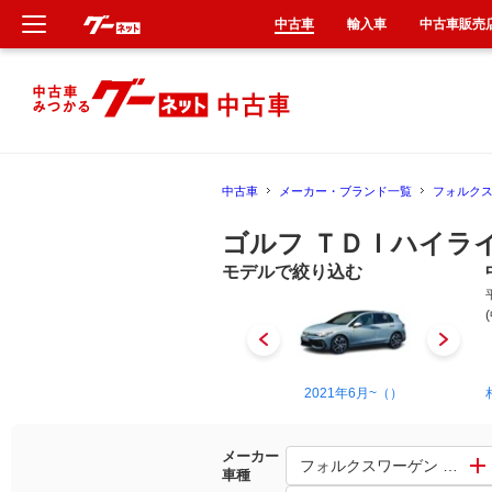
中古車
輸入車
中古車販売
新車
中古車
中古車
メーカー・ブランド一覧
フォルク
輸入車
ゴルフ ＴＤＩハイラ
クルマ買取
モデルで絞り込む
カーリース
タイヤ交換
1989年10月~1992年4月（）
2021年6月~（）
整備工場
メーカー
フォルクスワーゲン ゴルフ
車種
車検