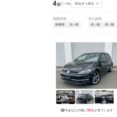
4
1
4
〜
台
台
掲載時期
支払総額
新着順
古い順
安い順
高い順
10人
今あなたの他に
が見ています