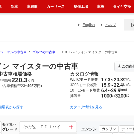
店
新車
車買取
カーリース
整備工場
車検
タイヤ交換
English
ヘルプ
お
スワーゲンの中古車
ゴルフの中古車
ＴＤＩハイライン マイスターの中古車
イン マイスターの中古車
この条
中古車相場価格
カタログ情報
220.3
17.3~20.8
km/L
WLTCモード燃費
平均価格
万円
15.9~22.4
km/L
JC08モード燃費
(中古車価格帯23~495万円)
6.4~29.9
km/L
10・15モード燃費
1000~3200
cc
排気量
相場表から探す
2013年4月~2021年4月（）
2009年4月~2013年5月（）
カタログ情報を見る
モデル・
その他「ＴＤＩハイライン マイスター」 ゴルフⅦ「ＴＤ
エンジン
ガソリン
ディー
グレード