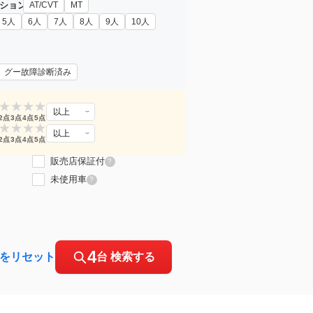
ション
AT/CVT
MT
5人
6人
7人
8人
9人
10人
グー故障診断済み
★
★
★
★
以上
2点
3点
4点
5点
★
★
★
★
以上
2点
3点
4点
5点
販売店保証付
?
未使用車
?
4
をリセット
台 検索する