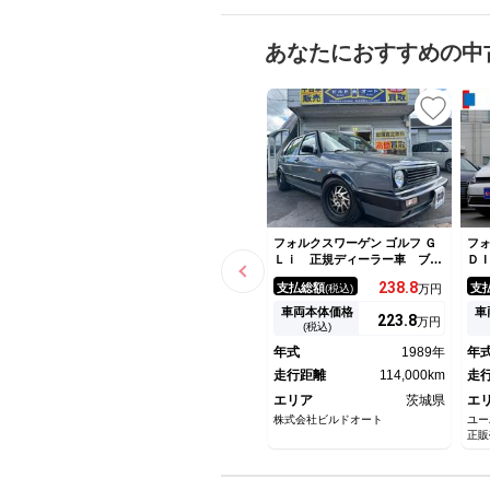
あなたにおすすめの中
フォルクスワーゲン ゴルフ Ｇ
フォ
Ｌｉ 正規ディーラー車 ブラ
Ｄ
ックレザースポーツタイプシー
ス
238.
8
支払総額
支
(税込)
万円
ト 社外マフラー 社外車高
様
調 社外１５インチアルミホイ
Ｃ
車両本体価格
車
223.
8
万円
ール 社外オーディオ 社外ス
ィ
(税込)
テアリング 社外ヘッドライ
Ｖ
年式
1989年
年
ト 構造変更登録済み車両 ス
デ
ペアキー
走行距離
114,000km
Ｃ
走
記
エリア
茨城県
エ
株式会社ビルドオート
ユー
正販