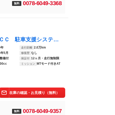
0078-6049-3368
無料
ゴルフ ＴＤＩハイライン マイスター ＡＣＣ 駐車支援システム オートホールド ダイナミックライトアシスト レザーシート シートヒーター 障害物センサー 後方死角検知機能 パワーシート デジタルメーター スマートキー
0年
2.0万km
走行距離
8年5月
なし
修復歴
整備付
12ヶ月・走行無制限
保証付
00cc
MTモード付きAT
ミッション
在庫の確認・お見積り（無料）
0078-6049-9357
無料