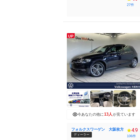
27件
UP
13人
今あなたの他に
が見ています
フォルクスワーゲン 大阪枚方
4.9
ディーラー
106件