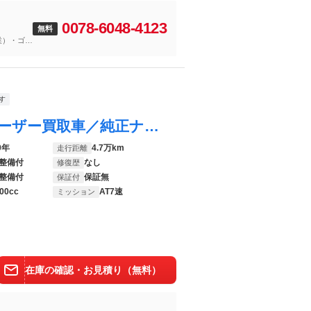
0078-6048-4123
無料
業）・ゴー
す
ゴルフ ＴＤＩハイライン マイスター ユーザー買取車／純正ナビ（ＤｉｓｃｏｖｅｒＰｒｏ）／フルセグ／ＢＴ対応／Ｂカメラ／ＥＴＣ２．０／黒レザーシート／衝突軽減ブレーキ／レーンキープアシスト／ブラインドスポット／リアトラフィックアラート
0年
4.7万km
走行距離
整備付
なし
修復歴
整備付
保証無
保証付
00cc
AT7速
ミッション
在庫の確認・お見積り（無料）