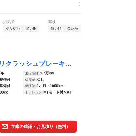
1
排気量
車検
少ない順
多い順
短い順
長い順
ゴルフ ＴＤＩハイライン マイスター プリクラッシュブレーキシシステム 渋滞時追従支援システム ブラインドスポットディテクション レーンキープアシストシステム プロアクティブオキュパントプロテクション リアトラフィックアラート
9年
1.7万km
走行距離
整備付
なし
修復歴
整備付
1ヶ月・1000km
保証付
00cc
MTモード付きAT
ミッション
在庫の確認・お見積り（無料）