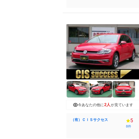
2人
今あなたの他に
が見ています
（有）ＣＩＳサクセス
5
8件