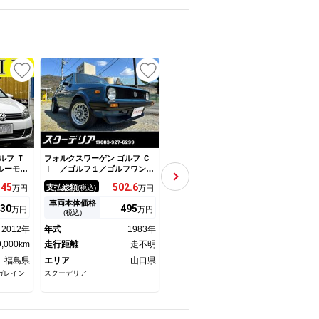
ルフ Ｔ
フォルクスワーゲン ゴルフ Ｃ
フォルクスワーゲン ゴルフ Ｔ
フォル
ルーモー
ｉ ／ゴルフ１／ゴルフワン／
ＳＩコンフォートライン ター
ＳＩ
検２年／
ゴルフＩ／４ＭＴ／マーレー製
ボ 走行１５０００キロ 修復
ワン
45
502.
6
78
支払総額
支払総額
支払
万円
(税込)
万円
(税込)
万円
ｔｈオー
ＢＢＳ／１４インチアルミ／Ｇ
歴無し ディーラー車 横滑り
Ｏサ
／ＥＴＣ
ＴＩチンスポ／
防止装置 ナビ・ＴＶ Ｂｌｕ
ーシ
車両本体価格
車両本体価格
車両
30
495
58
万円
万円
万円
ジックサ
ｅｔｏｏｔｈ接続 ＥＴＣ フ
アク
(税込)
(税込)
子／純正
ロントフォグランプ アルミホ
イ 
2012年
年式
1983年
年式
2010年
年式
オートラ
イール ドライブレコーダー
ィオ
ンカー／
9,000km
走行距離
走不明
ＣＤ・ＤＶＤ再生 ＭＴモード
走行距離
15,000km
レー
走行
／
ＣＣ
福島県
エリア
山口県
エリア
千葉県
エリ
ガレイン
スクーデリア
ＢＡＫＵＹＡＳＵ ＡＵＴＯ バ
（株）
クヤスオート