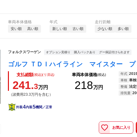
車両本体価格
年式
走行距離
安い順
高い順
新しい順
古い順
少ない順
多い順
フォルクスワーゲン
オプション見積り
購入パックあり
グー保証付けられます
201
年式
支払総額
車両本体価格
(税込)(リ済込)
(税込)
車検
車検
241.
218
3
法定
万円
万円
整備
20
排気量
（諸費用23.3万円を含む）
4
5
外装
内装
機関／正常
お気に入り