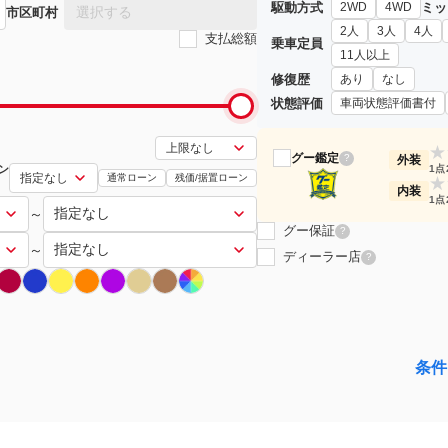
駆動方式
ミッ
2WD
4WD
選択する
市区町村
2人
3人
4人
支払総額
乗車定員
11人以上
修復歴
あり
なし
状態評価
車両状態評価書付
★
グー鑑定
?
外装
ン
1点
通常ローン
残価/据置ローン
★
内装
1点
～
グー保証
?
～
ディーラー店
?
条件