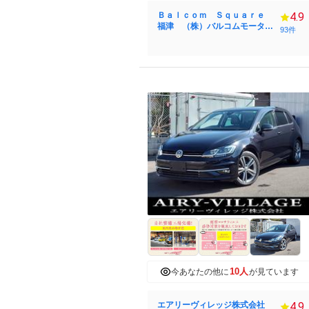
Ｂａｌｃｏｍ Ｓｑｕａｒｅ
4.9
福津 （株）バルコムモーター
93件
ス
10人
今あなたの他に
が見ています
エアリーヴィレッジ株式会社
4.9