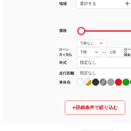
選択する
地域
マガジン
車カタログ
価格
自動車ローン
ローン
ロー
～
月々支払
頭金
保険
年式
レビュー
走行距離
車体色
価格相場
教習所
詳細条件で絞り込む
用語集