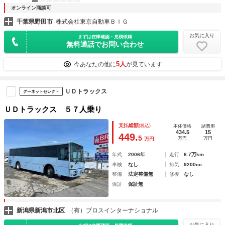
オンライン商談可
千葉県野田市
株式会社東京自動車ＢＩＧ
お気に入り
まずは在庫確認・見積依頼
無料通話でお問い合わせ
5人
今あなたの他に
が見ています
ＵＤトラックス
グーネットセレクト
ＵＤトラックス ５７人乗り
支払総額
(税込)
本体価格
諸費用
434.5
15
449.
5
万円
万円
万円
年式
2006年
走行
6.7万km
車検
なし
排気
9200cc
整備
法定整備無
修復
なし
保証
保証無
新潟県新潟市北区
（有）ブロスインターナショナル
お気に入り