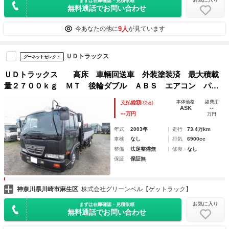
まずは在庫確認・見積依頼
無料通話でお問い合わせ
9人
今あなたの他に
が見ています
ＵＤトラックス
グーネットセレクト
ＵＤトラックス 高床 車輛回送車 外装塗装済 最大積載
量２７００ｋｇ ＭＴ 後輪ダブル ＡＢＳ エアコン パワ
ーステアリング パワーウィンドウ
本体価格
諸費用
支払総額
(税込)
ASK
--
--
万円
万円
年式
2003年
走行
73.4万km
車検
なし
排気
6900cc
整備
法定整備無
修復
なし
保証
保証無
神奈川県川崎市麻生区
株式会社グリーンベル【ゲットラック】
お気に入り
まずは在庫確認・見積依頼
無料通話でお問い合わせ