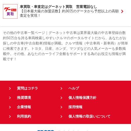
車買取・車査定はグーネット買取 営業電話なし
【日本最大級の加盟店数】約30万のデータから予想以上の高額
査定を実現！
その他の中古車一覧ページ｜グーネット中古車は業界最大級の中古車登録台数
約50万台を誇る車両検索しやすいクルマのポータルサイトだから、あなたがお
探しの中古車(中古自動車)情報が満載。クルマ情報（中古車両・新車両）が簡単
に検索できます。トヨタ、日産、ホンダ、マツダなどの人気メーカーも多数掲
載中。その他、あなたのカーライフ全般をサポートする為のお役立ち情報が満
載です！
質問はコチラ
ヘルプ
推奨環境
個人情報保護方針
企業情報
採用情報
利用規約
個人情報の取扱いについて