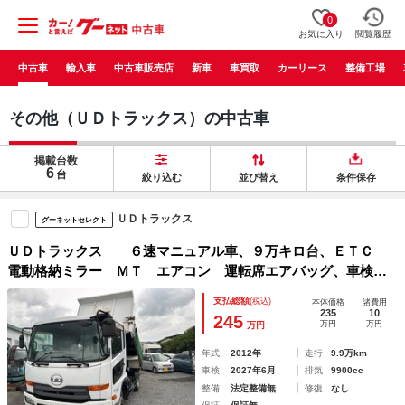
0
お気に入り
閲覧履歴
中古車
輸入車
中古車販売店
新車
車買取
カーリース
整備工場
その他（ＵＤトラックス）の中古車
掲載台数
6
台
絞り込む
並び替え
条件保存
ＵＤトラックス
グーネットセレクト
ＵＤトラックス ６速マニュアル車、９万キロ台、ＥＴＣ
電動格納ミラー ＭＴ エアコン 運転席エアバッグ、車検
付、
支払総額
(税込)
本体価格
諸費用
235
10
245
万円
万円
万円
年式
2012年
走行
9.9万km
車検
2027年6月
排気
9900cc
整備
法定整備無
修復
なし