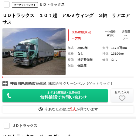
ＵＤトラックス
グーネットセレクト
ＵＤトラックス １０ｔ超 アルミウィング ３軸 リアエア
サス
本体価格
諸費用
支払総額
(税込)
ASK
--
--
万円
万円
年式
2003年
走行
117.8万km
車検
なし
排気
13100cc
整備
法定整備無
修復
なし
保証
保証無
神奈川県川崎市麻生区
株式会社グリーンベル【ゲットラック】
お気に入り
まずは在庫確認・見積依頼
無料通話でお問い合わせ
9人
今あなたの他に
が見ています
ＵＤトラックス