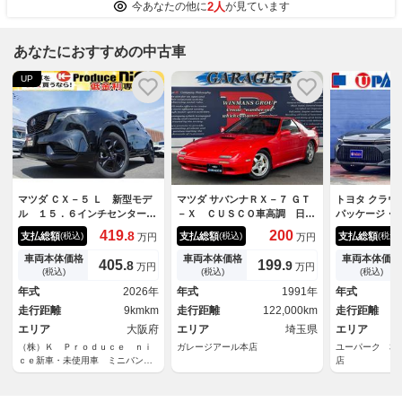
2人
今あなたの他に
が見ています
あなたにおすすめの中古車
UP
マツダ ＣＸ－５ Ｌ 新型モデ
マツダ サバンナＲＸ－７ ＧＴ
トヨタ クラウ
ル １５．６インチセンターデ
－Ｘ ＣＵＳＣＯ車高調 日産
パッケージ・
イスプレイ シートヒータ ス
Ｒ３２タイプＭ１６ｉｎｃｈＡ
４眼ＬＥＤヘ
419.
200
8
支払総額
支払総額
支払総額
(税込)
(税込)
(税込)
万円
万円
テアリングヒータ Ｂｏｓｅサ
Ｗ ＨＫＳエアクリーナー 社
ンチナビ・フ
ウンドシステム１２スピーカ
外マフラー ＲＥＣＡＲＯセミ
ックビュー・
車両本体価格
車両本体価格
車両本体価格
405.
199.
8
9
万円
万円
ワイヤレス充電器 ハンズフリ
バケットシート（Ｄ） ＮＡＲ
ベンチレーシ
(税込)
(税込)
(税込)
ー機能付きパワーバックドア
ＤＩステアリング ＡＤＤＺＥ
サンシェード
年式
2026年
年式
1991年
年式
パノラミックビューモニタ
ＳＴオーディオ
ーミラー・パ
走行距離
9kmkm
走行距離
122,000km
走行距離
エリア
大阪府
エリア
埼玉県
エリア
（株）Ｋ Ｐｒｏｄｕｃｅ ｎｉ
ガレージアール本店
ユーパーク 本
ｃｅ新車・未使用車 ミニバン専
店
門店 アルファード・ヴェルファ
イア・ノア・ヴォクシー・セレナ