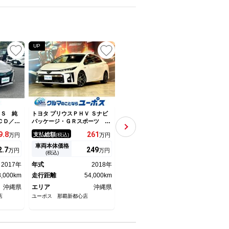
UP
 Ｓ 純
トヨタ プリウスＰＨＶ Ｓナビ
トヨタ プリウスＰＨＶ Ｓ Ｇ
トヨタ
ＣＤ／Ｄ
パッケージ・ＧＲスポーツ Ｔ
Ｒスポーツ フルセグ メモリ
事故
セグＴＶ
コネクト１１．６インチナビモ
ーナビ ＤＶＤ再生 ミュージ
ュス
9.
8
261
327.
6
支払総額
支払総額
支払
万円
(税込)
万円
(税込)
万円
コ バッ
ニター（フルセグＴＶ／Ｂｌｕ
ックプレイヤー接続可 バック
ｕｅ
ナーセン
ｅｔｏｏｔｈ／ＵＳＢ／ＡＵ
カメラ 衝突被害軽減システ
ラ 
車両本体価格
車両本体価格
車両
2.
7
249
319
万円
万円
万円
 クルー
Ｘ） 急速充電対応 バックカ
ム ＥＴＣ ドラレコ ＬＥＤ
ー 
(税込)
(税込)
ートキ
メラ クルーズコントロール
ヘッドランプ 記録簿
イブ
2017年
年式
2018年
年式
2020年
年式
ト
前席シートヒーター 充電ケー
正ア
8,000km
ブル有 コーナーセンサー Ｅ
走行距離
54,000km
走行距離
47,000km
走行
ＴＣ
沖縄県
エリア
沖縄県
エリア
沖縄県
エリ
店
ユーポス 那覇新都心店
沖縄トヨタ自動車（株） トヨタ
ＡＵＴ
ウン浦添店
ーと