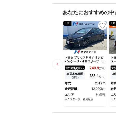
あなたにおすすめの中
UP
UP
トヨタ プリウスＰＨＶ Ｓナビ
トヨ
パッケージ・ＧＲスポーツ １
ユ
年保証付 バックカメラ １０
★
249.
9
支払総額
支
(税込)
万円
０Ｖ電源 衝突被害軽減システ
Ｄ
ム 禁煙車 ハーフレザーシー
Ｃ
車両本体価格
車
233.
1
万円
ト ドラレコ スマートキー
ー
(税込)
ＬＥＤヘッド ＥＴＣ２．０
ド
年式
2019年
年
クルコン 純正１８インチアル
１
ミ オートハイビーム
走行距離
42,000km
走
エリア
沖縄県
エ
ネクステージ 豊見城店
ＩＳ