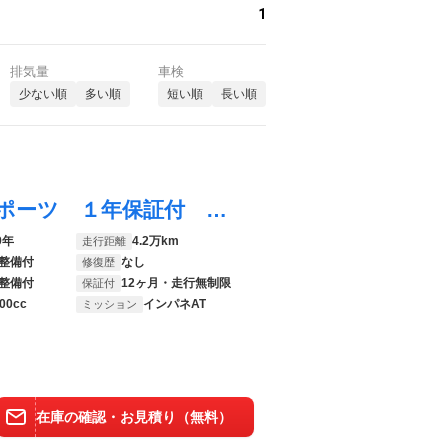
1
排気量
車検
少ない順
多い順
短い順
長い順
プリウスＰＨＶ Ｓナビパッケージ・ＧＲスポーツ １年保証付 バックカメラ １００Ｖ電源 衝突被害軽減システム 禁煙車 ハーフレザーシート ドラレコ スマートキー ＬＥＤヘッド ＥＴＣ２．０ クルコン 純正１８インチアルミ オートハイビーム
9年
4.2万km
走行距離
整備付
なし
修復歴
整備付
12ヶ月・走行無制限
保証付
00cc
インパネAT
ミッション
在庫の確認・お見積り（無料）