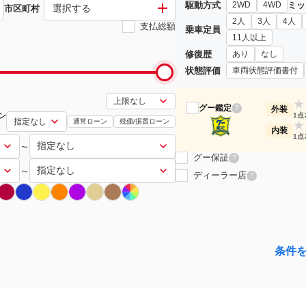
駆動方式
ミッ
2WD
4WD
選択する
市区町村
2人
3人
4人
支払総額
乗車定員
11人以上
修復歴
あり
なし
状態評価
車両状態評価書付
★
グー鑑定
?
外装
ン
1点
通常ローン
残価/据置ローン
★
内装
1点
～
グー保証
?
～
ディーラー店
?
条件