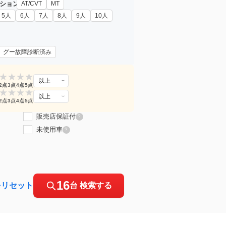
ション
AT/CVT
MT
5人
6人
7人
8人
9人
10人
グー故障診断済み
★
★
★
★
以上
2点
3点
4点
5点
★
★
★
★
以上
2点
3点
4点
5点
販売店保証付
?
未使用車
?
16
をリセット
台 検索する