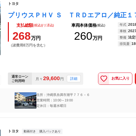
トヨタ
201
年式
支払総額
車両本体価格
(税込)(リ済込)
(税込)
202
車検
268
260
法定
万円
万円
整備
18
排気量
（諸費用8万円を含む）
通常ローン
29,600
お気に入り
詳細
月々
円
ご利用時
住所：沖縄県糸満市潮平７７６－６
営業時間：10:00～19:00
定休日：毎週水曜日
トヨタ
動画付き
購入パックあり