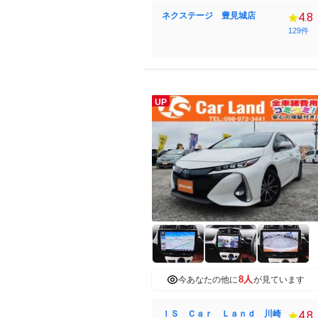
ネクステージ 豊見城店
4.8
129件
UP
8人
今あなたの他に
が見ています
ＩＳ Ｃａｒ Ｌａｎｄ 川崎
4.8