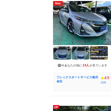
New
14人
今あなたの他に
が見ています
フレックスオートサービス株式
4.9
会社
23件
UP