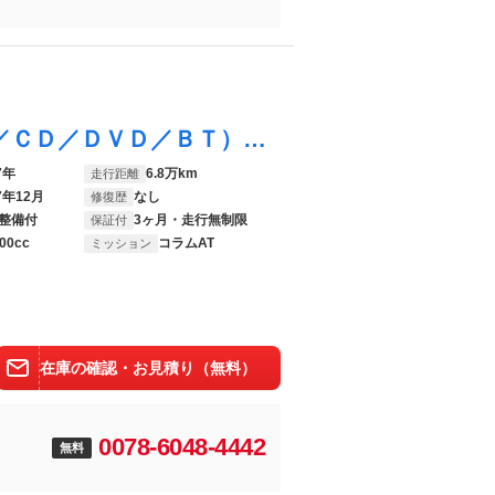
プリウスＰＨＶ Ｓ 純正ナビ（ＡＭ／ＦＭ／ＣＤ／ＤＶＤ／ＢＴ） フルセグＴＶ バックカメラ ドラレコ バックモニター 前後コーナーセンサー 横滑り防止機能 クルーズコントロール スマートキー ＬＥＤヘッドライト
7年
6.8万km
走行距離
7年12月
なし
修復歴
整備付
3ヶ月・走行無制限
保証付
00cc
コラムAT
ミッション
在庫の確認・お見積り（無料）
0078-6048-4442
無料