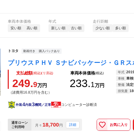
車両本体価格
年式
走行距離
安い順
高い順
新しい順
古い順
少ない順
多い順
トヨタ
動画付き
購入パックあり
201
年式
支払総額
車両本体価格
(税込)(リ済込)
(税込)
車検
車検
249.
233.
9
1
法定
万円
万円
整備
18
排気量
（諸費用16.8万円を含む）
4
3
コンピューター診断済
外装
内装
機関／正常
通常ローン
18,700
お気に入り
詳細
月々
円
ご利用時