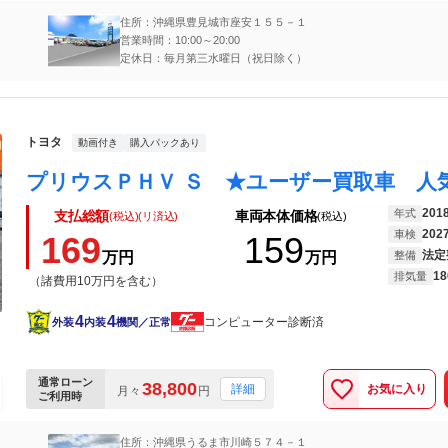
住所：沖縄県豊見城市座安１５５－１
営業時間：10:00～20:00
定休日：毎月第三水曜日（祝日除く）
トヨタ
動画付き
購入パックあり
201
年式
支払総額
車両本体価格
(税込)(リ済込)
(税込)
202
車検
169
159
法定
万円
万円
整備
18
排気量
（諸費用10万円を含む）
4
4
コンピューター診断済
外装
内装
機関／正常
通常ローン
38,800
お気に入り
詳細
月々
円
ご利用時
住所：沖縄県うるま市川崎５７４－１