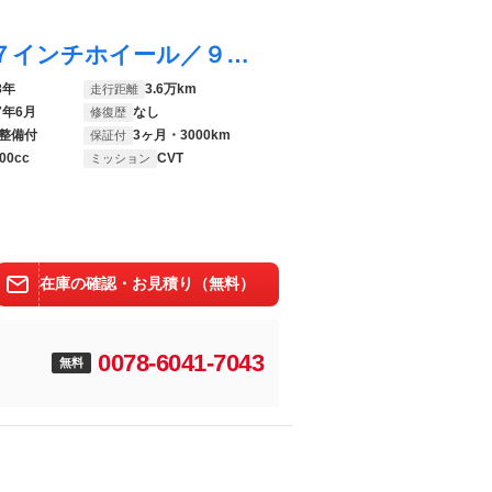
プリウスＰＨＶ Ｓ ＴＲＤエアロ／純正１７インチホイール／９インチナビ／ＴＶ／Ｂｌｕｅｔｏｏｔｈ／バックカメラ／ＥＴＣ／ドライブレコーダー／充電ケーブル／ブラインドスポットモニター
8年
3.6万km
走行距離
7年6月
なし
修復歴
整備付
3ヶ月・3000km
保証付
00cc
CVT
ミッション
在庫の確認・お見積り（無料）
0078-6041-7043
無料