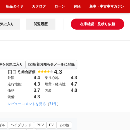
新品タイヤ
カタログ
ローン
保険
新車・中古車マガジン
気に入り
閲覧履歴
在庫確認・見積り依頼
件をお気に入り
新着お知らせメールに登録
4.3
口コミ
総合評価
4.4
4.3
外観
乗り心地
4.3
4.7
走行性能
燃費・経済性
3.7
4.0
価格
内装
4.3
装備
レビューコメントを見る
（
71件
）
ゼル
ハイブリッド
PHV
EV
その他