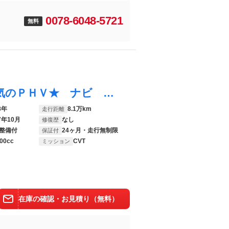
0078-6048-5721
無料
プリウスＰＨＶ Ｓ ★ユーザー買取車 人気のＰＨＶ★ ナビ フルセグＴＶ ＤＶＤ Ｂｌｕｅｔｏｏｔｈ ＥＴＣ バックカメラ オートクルーズコントロール ＬＥＤヘッドライト スマートキー２個 １５インチアルミホイール
8年
8.1万km
走行距離
7年10月
なし
修復歴
整備付
24ヶ月・走行無制限
保証付
00cc
CVT
ミッション
在庫の確認・お見積り（無料）