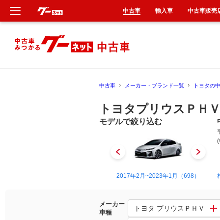
中古車
輸入車
中古車販売
新車
中古車
中古車
メーカー・ブランド一覧
トヨタの
輸入車
トヨタプリウスＰＨＶ
クルマ買取
モデルで絞り込む
カーリース
タイヤ交換
2012年1月~2016年5月（85）
2017年2月~2023年1月（698）
整備工場
メーカー
トヨタ プリウスＰＨＶ
車種
車検