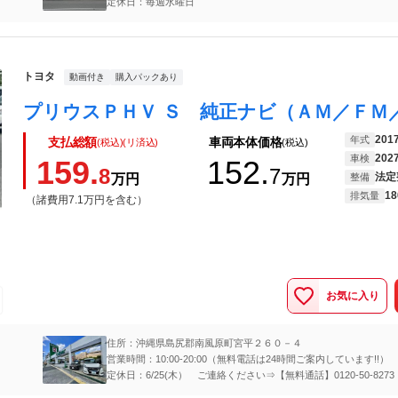
定休日：毎週水曜日
トヨタ
動画付き
購入パックあり
201
年式
支払総額
車両本体価格
(税込)(リ済込)
(税込)
202
車検
159.
152.
8
7
法定
万円
万円
整備
18
排気量
（諸費用7.1万円を含む）
お気に入り
住所：沖縄県島尻郡南風原町宮平２６０－４
営業時間：10:00-20:00（無料電話は24時間ご案内しています!!）
定休日：6/25(木） ご連絡ください⇒【無料通話】0120-50-8273