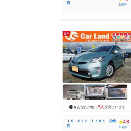
店
106件
UP
5人
今あなたの他に
が見ています
ＩＳ Ｃａｒ Ｌａｎｄ 川崎
4.8
店
106件