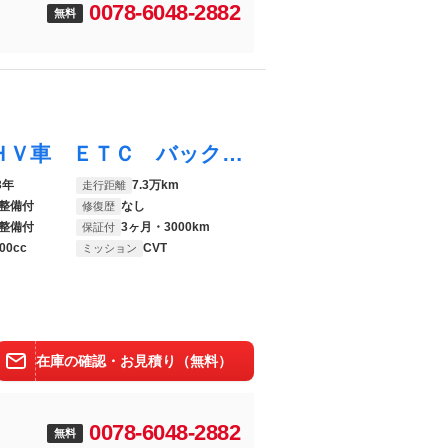
0078-6048-2882
無料
プリウスＰＨＶ Ｓ ★車検整備付き★ ＰＨＶ車 ＥＴＣ バックカメラ ＴＶ ＣＤ ＨＩＤヘッドライト プッシュスタート スマートキー 納車時、バッテリー／ワイパー／エンジンオイル／オイルフィルター／新品交換します
3年
7.3万km
走行距離
整備付
なし
修復歴
整備付
3ヶ月・3000km
保証付
00cc
CVT
ミッション
在庫の確認・お見積り（無料）
0078-6048-2882
無料