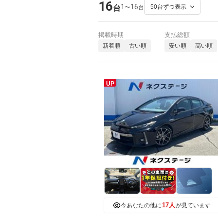
16
1
16
〜
台
台
掲載時期
支払総額
新着順
古い順
安い順
高い順
UP
17人
今あなたの他に
が見ています