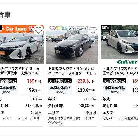
古車
NEW
タ プリウスＰＨＶ Ｓ ★
トヨタ プリウスＰＨＶ Ｓナビ
トヨタ プリウスＰＨＶ
ーザー買取車 人気のＰＨＶ
パッケージ フルセグ メモリ
正ナビ（ＡＭ／ＦＭ／
 ナビ フルセグＴＶ ＤＶ
ーナビ ミュージックプレイヤ
ＶＤ／ＢＴ） フル
169
239.
6
15
払総額
支払総額
支払総額
(税込)
万円
(税込)
万円
(税込)
 Ｂｌｕｅｔｏｏｔｈ ＥＴ
ー接続可 バックカメラ 衝突
バックカメラ ドラレ
 バックカメラ オートクル
被害軽減システム ＥＴＣ Ｌ
クモニター 前後コー
両本体価格
車両本体価格
車両本体価格
159
228.
8
15
万円
万円
ズコントロール ＬＥＤヘッ
ＥＤヘッドランプ アイドリン
サー 横滑り防止機能
(税込)
(税込)
(税込)
ライト スマートキー２個
グストップ
ズコントロール スマ
式
2018年
年式
2020年
年式
５インチアルミホイール
ー ＬＥＤヘッドライ
行距離
81,000km
走行距離
30,000km
走行距離
6
リア
沖縄県
エリア
沖縄県
エリア
 Ｃａｒ Ｌａｎｄ 川崎店
沖縄トヨタ自動車（株） トヨタ
ガリバー ３２９南風原
ウン宮平店