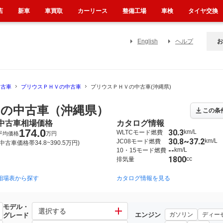
店
新車
車買取
カーリース
整備工場
車検
タイヤ交換
English
ヘルプ
お
中古車
プリウスＰＨＶの中古車
プリウスＰＨＶの中古車(沖縄県)
の中古車（沖縄県）
この条
中古車相場価格
カタログ情報
174.0
30.3
km/L
WLTCモード燃費
平均価格
万円
30.8~37.2
km/L
JC08モード燃費
(中古車価格帯34.8~390.5万円)
--
km/L
10・15モード燃費
1800
cc
排気量
相場表から探す
2012年1月~2016年5月（85）
2017年2月~2023年1月（698）
カタログ情報を見る
モデル・
選択する
エンジン
ガソリン
ディー
グレード