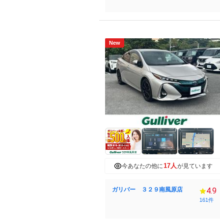
New
17人
今あなたの他に
が見ています
ガリバー ３２９南風原店
4.9
161件