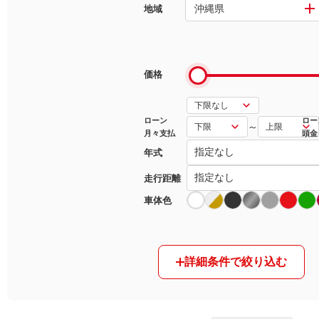
沖縄県
地域
マガジン
車カタログ
価格
自動車ローン
ローン
ロー
～
月々支払
頭金
保険
年式
レビュー
走行距離
車体色
価格相場
教習所
詳細条件で絞り込む
用語集