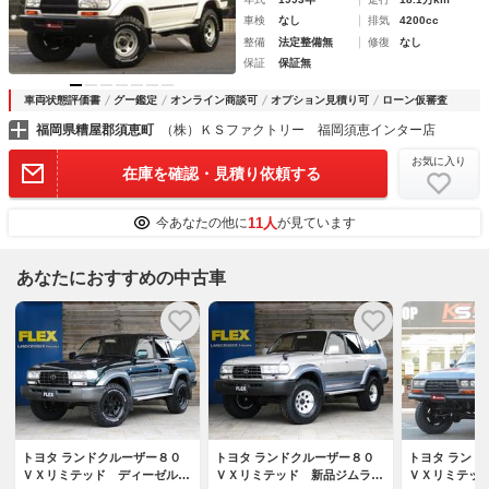
車検
なし
排気
4200cc
整備
法定整備無
修復
なし
保証
保証無
車両状態評価書
グー鑑定
オンライン商談可
オプション見積り可
ローン仮審査
福岡県糟屋郡須恵町
（株）ＫＳファクトリー 福岡須恵インター店
お気に入り
在庫を確認・見積り依頼する
11人
今あなたの他に
が見ています
あなたにおすすめの中古車
トヨタ ランドクルーザー８０
トヨタ ランドクルーザー８０
トヨタ ランド
ＶＸリミテッド ディーゼルタ
ＶＸリミテッド 新品ジムライ
ＶＸリミテッ