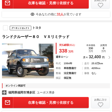
お気に入り
在庫を確認・見積り依頼する
33人
今あなたの他に
が見ています
トヨタ
グーネットセレクト
ランドクルーザー８０ ＶＸリミテッド
支払総額
(税込)
本体価格
諸費用
330
8
338
万円
万円
万円
32,400
通常ローン
月々
円
年式
1994年
走行
25.8万km
車検
車検整備付
排気
4200cc
整備
法定整備付
修復
なし
保証
保証無
オンライン商談可
福岡県福岡市博多区
ユーポス博多
お気に入り
在庫を確認・見積り依頼する