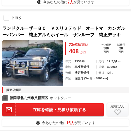
7人
今あなたの他に
が見ています
トヨタ
ランドクルーザー８０ ＶＸリミテッド オートマ カンガル
ーバンパー 純正アルミホイール サンルーフ 純正デッキ
エアコン パワステ パワーウインド
支払総額
(税込)
本体価格
諸費用
380
28
408
万円
万円
万円
年式
1996年
走行
12.2万km
車検
車検整備付
排気
4200cc
整備
法定整備付
修復
なし
保証
保証付 (3ヶ月・3000km)
販売店保証
福岡県北九州市八幡西区
ホットクルー
お気に入り
在庫を確認・見積り依頼する
15人
今あなたの他に
が見ています