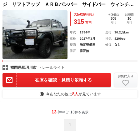
ジ リフトアップ ＡＲＢバンパー サイドバー ウィンチ
シュノーケル ブラッドレー オープンカントリー
支払総額
(税込)
本体価格
諸費用
305
10
315
万円
万円
万円
年式
1994年
走行
30.2万km
車検
2027年3月
排気
4200cc
整備
法定整備無
修復
なし
保証
保証無
福岡県那珂川市
トレールライト
お気に入り
在庫を確認・見積り依頼する
8人
今あなたの他に
が見ています
13
件中 1~13
件を表示
1