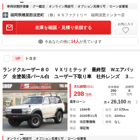
車両状態評価書
グー鑑定
オンライン商談可
オプション見積り可
ローン仮審査
福岡県糟屋郡須恵町
（株）ＫＳファクトリー 福岡須恵インター店
お気に入り
在庫を確認・見積り依頼する
14人
今あなたの他に
が見ています
トヨタ
UP
ランドクルーザー８０ ＶＸリミテッド 最終型 Ｗエアバッ
グ 全塗装済パール白 ユーザー下取り車 社外レンズ ３イ
ンチＵＰ 社外ＡＷ ジオランダーＡＴタイヤ 背面タイヤ
支払総額
(税込)
本体価格
諸費用
サンルーフ シートカバー 社外ナビ ＥＴＣ レーダー 社
290
8
298
万円
万円
万円
外スピーカー
26,100
通常ローン
月々
円
年式
1996年
走行
27.9万km
車検
2026年11月
排気
4200cc
整備
法定整備無
修復
なし
保証
保証無
オンライン商談可
オプション見積り可
ローン仮審査