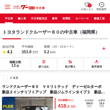
0
お気に入り
閲覧履歴
中古車
輸入車
中古車販売店
新車
車買取
カーリース
整備工場
トヨタランドクルーザー８０の中古車（福岡県）
総合評価
平均価格
燃費
（10・15モード）
4.1
353.9
5.2
万円
km/l
掲載台数
13
台
絞り込む
並び替え
条件保存
トヨタ
ランドクルーザー８０ ＶＸリミテッド ディーゼルターボ
新品２インチリフトアップ 新品ジムラインタイプ２ 新品Ｂ
ＦグッドリッチＫＯ２ 新品オリジナルコイルスプリング 新
支払総額
(税込)
本体価格
諸費用
品オリジナルショック 新品アルパイン９インチＤＡ 新品シ
399.8
18.5
418.
3
万円
万円
万円
ートカバー