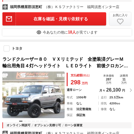
福岡県糟屋郡須恵町
（株）ＫＳファクトリー 福岡須恵インター店
お気に入り
在庫を確認・見積り依頼する
18人
今あなたの他に
が見ています
トヨタ
ランドクルーザー８０ ＶＸリミテッド 全塗装済グレーＭ
輸出用角目４灯ヘッドライト ＬＥＤライト 前後クロカンバ
ンパー 社外レンズ リフトＵＰ 新品ブラッドレーＶ 新品
支払総額
(税込)
本体価格
諸費用
ジオランダーＭＴタイヤ 新品黒革調シートカバー サンルー
287
11
298
万円
万円
万円
フ 寒冷地仕様
26,100
通常ローン
月々
円
年式
1996年
走行
25.5万km
車検
なし
排気
4200cc
整備
法定整備無
修復
なし
保証
保証無
オンライン商談可
オプション見積り可
ローン仮審査
福岡県糟屋郡須恵町
（株）ＫＳファクトリー 福岡須恵インター店