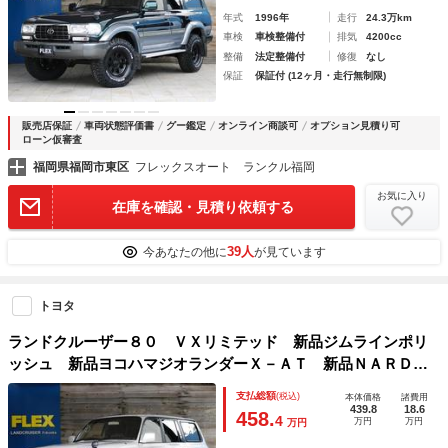
年式
1996年
走行
24.3万km
車検
車検整備付
排気
4200cc
整備
法定整備付
修復
なし
保証
保証付 (12ヶ月・走行無制限)
販売店保証
車両状態評価書
グー鑑定
オンライン商談可
オプション見積り可
ローン仮審査
福岡県福岡市東区
フレックスオート ランクル福岡
お気に入り
在庫を確認・見積り依頼する
39人
今あなたの他に
が見ています
トヨタ
ランドクルーザー８０ ＶＸリミテッド 新品ジムラインポリ
ッシュ 新品ヨコハマジオランダーＸ－ＡＴ 新品ＮＡＲＤＩ
ウッドステアリングポリッシュ 新品ウッドコンビシフトレバ
支払総額
(税込)
本体価格
諸費用
ー 新品ＡＬＰＩＮＥ７インチＤＡ 新品バックカメラ 新品
439.8
18.6
458.
4
万円
万円
万円
ＥＴＣ車載器