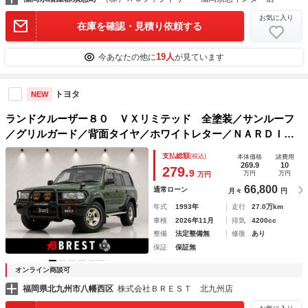
お気に入り
在庫を確認・見積り依頼する
19人
今あなたの他に
が見ています
トヨタ
NEW
ランドクルーザー８０ ＶＸリミテッド 全塗装／サンルーフ
／グリルガード／背面タイヤ／ホワイトレター／ＮＡＲＤＩ
（ナルディ）ハンドル／キャメル色シートカバー／ディーゼル
支払総額
(税込)
本体価格
諸費用
／クールボックス／オーディオ／クルーズコントロール／セン
269.9
10
279.
9
万円
万円
万円
ターデフロック
66,800
通常ローン
月々
円
年式
1993年
走行
27.0万km
車検
2026年11月
排気
4200cc
整備
法定整備無
修復
あり
保証
保証無
オンライン商談可
福岡県北九州市八幡西区
株式会社ＢＲＥＳＴ 北九州店