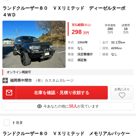
ランドクルーザー８０ ＶＸリミテッド ディーゼルターボ
４ＷＤ
支払総額
(税込)
本体価格
諸費用
280
18
298
万円
万円
万円
年式
1994年
走行
32.1万km
車検
なし
排気
4200cc
整備
法定整備付
修復
なし
保証
保証無
オンライン商談可
福岡県中間市
（有）カスタムガレージ
お気に入り
在庫を確認・見積り依頼する
10人
今あなたの他に
が見ています
トヨタ
ランドクルーザー８０ ＶＸリミテッド メモリアルパッケー