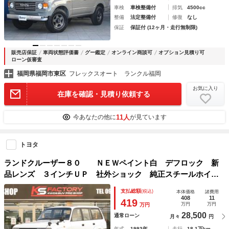
車検
車検整備付
排気
4500cc
整備
法定整備付
修復
なし
保証
保証付 (12ヶ月・走行無制限)
販売店保証
車両状態評価書
グー鑑定
オンライン商談可
オプション見積り可
ローン仮審査
福岡県福岡市東区
フレックスオート ランクル福岡
お気に入り
在庫を確認・見積り依頼する
11人
今あなたの他に
が見ています
トヨタ
ランドクルーザー８０ ＮＥＷペイント白 デフロック 新
品レンズ ３インチＵＰ 社外ショック 純正スチールホイー
ル 新品ＢＦ／ＡＴタイヤ 社外ＳＤナビ Ｂｌｕｅｔｏｏｔ
支払総額
(税込)
本体価格
諸費用
ｈ対応 バックカメラ 新品シートカバー サンルーフ
408
11
419
万円
万円
万円
28,500
通常ローン
月々
円
年式
1993年
走行
18.1万km