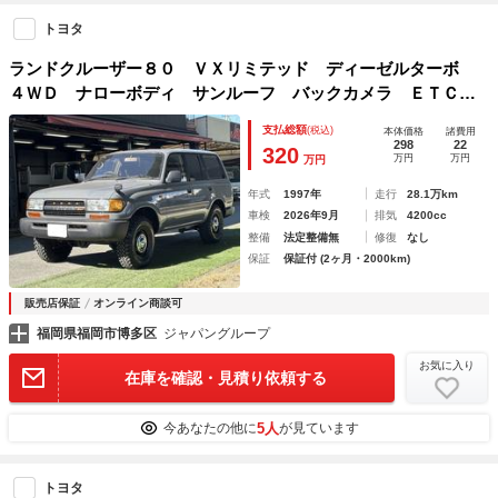
トヨタ
ランドクルーザー８０ ＶＸリミテッド ディーゼルターボ
４ＷＤ ナローボディ サンルーフ バックカメラ ＥＴＣ
ＬＥＤ クルコン ナローボディ サンルーフ ディスプレイ
支払総額
(税込)
本体価格
諸費用
オーディオ バックカメラ ＥＴＣ ＬＥＤ キーレス 電動
298
22
320
万円
万円
万円
シート
年式
1997年
走行
28.1万km
車検
2026年9月
排気
4200cc
整備
法定整備無
修復
なし
保証
保証付 (2ヶ月・2000km)
販売店保証
オンライン商談可
福岡県福岡市博多区
ジャパングループ
お気に入り
在庫を確認・見積り依頼する
5人
今あなたの他に
が見ています
トヨタ