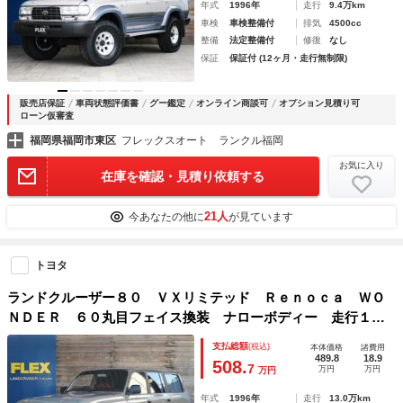
年式
1996年
走行
9.4万km
車検
車検整備付
排気
4500cc
整備
法定整備付
修復
なし
保証
保証付 (12ヶ月・走行無制限)
販売店保証
車両状態評価書
グー鑑定
オンライン商談可
オプション見積り可
ローン仮審査
福岡県福岡市東区
フレックスオート ランクル福岡
お気に入り
在庫を確認・見積り依頼する
21人
今あなたの他に
が見ています
トヨタ
ランドクルーザー８０ ＶＸリミテッド Ｒｅｎｏｃａ ＷＯ
ＮＤＥＲ ６０丸目フェイス換装 ナローボディー 走行１
３．１万ｋｍ ブラッドレーＶ１６ｉｎｃｈアルミホイール＆
支払総額
(税込)
本体価格
諸費用
ＹＯＫＯＨＡＭＡジオランダー カロッツェリアナビ ＮＡＲ
489.8
18.9
508.
7
万円
万円
万円
ＤＩステアリング
年式
1996年
走行
13.0万km