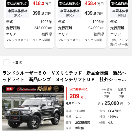
ーボ 新品２インチリフトアッ
ンポリッシュ 新品ヨコハマジ
ーＭ 輸出用
418.
458.
3
4
支払総額
支払総額
支払総額
(税込)
(税込)
(税込)
万円
万円
プ 新品ジムラインタイプ２
オランダーＸ－ＡＴ 新品ＮＡ
イト ＬＥＤ
新品ＢＦグッドリッチＫＯ２
ＲＤＩウッドステアリングポリ
カンバンパー
車両本体価格
車両本体価格
車両本体価格
399.
439.
8
8
万円
万円
新品オリジナルコイルスプリン
ッシュ 新品ウッドコンビシフ
フトＵＰ 新
(税込)
(税込)
(税込)
グ 新品オリジナルショック
トレバー 新品ＡＬＰＩＮＥ７
Ｖ 新品ジオ
年式
1996年
年式
1996年
年式
新品アルパイン９インチＤＡ
インチＤＡ 新品バックカメ
ヤ 新品黒革
走行距離
243,000km
走行距離
94,000km
走行距離
新品シートカバー
ラ 新品ＥＴＣ車載器
サンルーフ 
エリア
福岡県
エリア
福岡県
エリア
フレックスオート ランクル福岡
フレックスオート ランクル福岡
（株）ＫＳファ
恵インター店
トヨタ
ランドクルーザー８０ ＶＸリミテッド 新品全塗装 新品ヘ
ッドライト 新品レンズ ３インチリフトＵＰ 社外ショッ
ク ＭＫＷ製１６インチＡＷ 新品ＭＴタイヤ グリルガー
支払総額
(税込)
本体価格
諸費用
ド ルーフラック リアラダー 新品シートカバー サンルー
278
11
289
万円
万円
万円
フ ナビ ＥＴＣ
25,000
通常ローン
月々
円
年式
1993年
走行
14.4万km
車検
なし
排気
4500cc
整備
法定整備無
修復
なし
保証
保証無