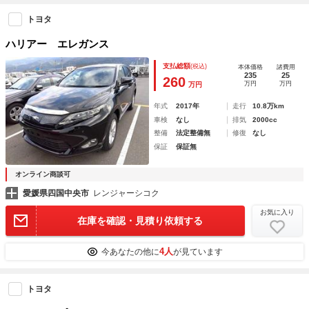
トヨタ
ハリアー エレガンス
支払総額
(税込)
本体価格
諸費用
235
25
260
万円
万円
万円
年式
2017年
走行
10.8万km
車検
なし
排気
2000cc
整備
法定整備無
修復
なし
保証
保証無
オンライン商談可
愛媛県四国中央市
レンジャーシコク
お気に入り
在庫を確認・見積り依頼する
4人
今あなたの他に
が見ています
トヨタ