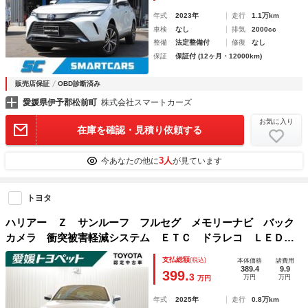
年式
2023年
走行
1.1万km
車検
なし
排気
2000cc
整備
法定整備付
修復
なし
保証
保証付 (12ヶ月・12000km)
販売店保証
OBD診断済み
愛媛県伊予郡松前町
株式会社スマートカーズ
お気に入り
在庫を確認・見積り依頼する
3人
今あなたの他に
が見ています
トヨタ
ハリアー Ｚ サンルーフ フルセグ メモリーナビ バック
カメラ 衝突被害軽減システム ＥＴＣ ドラレコ ＬＥＤヘ
ッドランプ
支払総額
(税込)
本体価格
諸費用
389.4
9.9
399.
3
万円
万円
万円
年式
2025年
走行
0.8万km