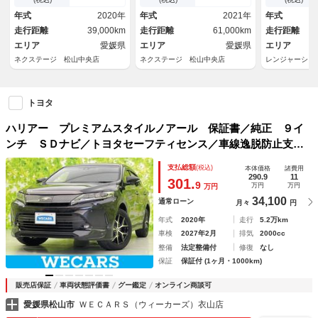
サー スマートキー ＬＥＤヘ
リアゲート レザーシート シ
年式
2020年
年式
2021年
年式
ッド ビルトインＥＴＣ
ートベンチレーション パワー
走行距離
39,000km
走行距離
61,000km
走行距離
シート
エリア
愛媛県
エリア
愛媛県
エリア
ネクステージ 松山中央店
ネクステージ 松山中央店
レンジャーシコ
トヨタ
ハリアー プレミアムスタイルノアール 保証書／純正 ９イ
ンチ ＳＤナビ／トヨタセーフティセンス／車線逸脱防止支援
システム／シート ハーフレザー／電動バックドア／ドライブ
支払総額
(税込)
本体価格
諸費用
レコーダー 前後／ヘッドランプ ＬＥＤ／Ｂｌｕｅｔｏｏｔ
290.9
11
301.
9
万円
万円
万円
ｈ接続
34,100
通常ローン
月々
円
年式
2020年
走行
5.2万km
車検
2027年2月
排気
2000cc
整備
法定整備付
修復
なし
保証
保証付 (1ヶ月・1000km)
販売店保証
車両状態評価書
グー鑑定
オンライン商談可
愛媛県松山市
ＷＥＣＡＲＳ（ウィーカーズ）衣山店