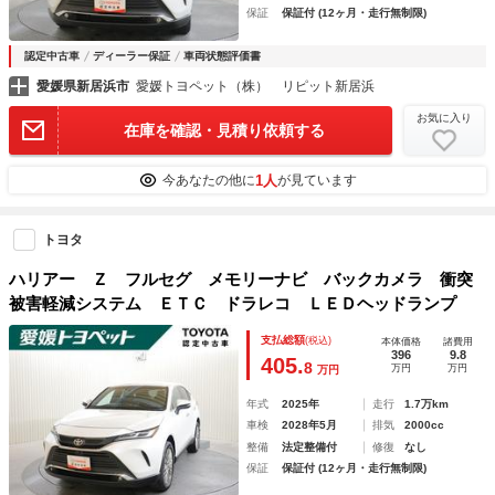
保証
保証付 (12ヶ月・走行無制限)
認定中古車
ディーラー保証
車両状態評価書
愛媛県新居浜市
愛媛トヨペット（株） リピット新居浜
お気に入り
在庫を確認・見積り依頼する
1人
今あなたの他に
が見ています
トヨタ
ハリアー Ｚ フルセグ メモリーナビ バックカメラ 衝突
被害軽減システム ＥＴＣ ドラレコ ＬＥＤヘッドランプ
支払総額
(税込)
本体価格
諸費用
396
9.8
405.
8
万円
万円
万円
年式
2025年
走行
1.7万km
車検
2028年5月
排気
2000cc
整備
法定整備付
修復
なし
保証
保証付 (12ヶ月・走行無制限)