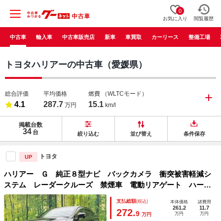
0
お気に入り
閲覧履歴
中古車
輸入車
中古車販売店
新車
車買取
カーリース
整備工場
トヨタハリアーの中古車（愛媛県）
総合評価
平均価格
燃費
（WLTCモード）
4.1
287.7
15.1
万円
km/l
掲載台数
34
台
絞り込む
並び替え
条件保存
トヨタ
UP
ハリアー Ｇ 純正８型ナビ バックカメラ 衝突被害軽減シ
ステム レーダークルーズ 禁煙車 電動リアゲート ハーフ
レザーシート パワーシート ドラレコ コーナーセンサー
支払総額
(税込)
本体価格
諸費用
スマートキー ＬＥＤヘッド ビルトインＥＴＣ
261.2
11.7
272.
9
万円
万円
万円