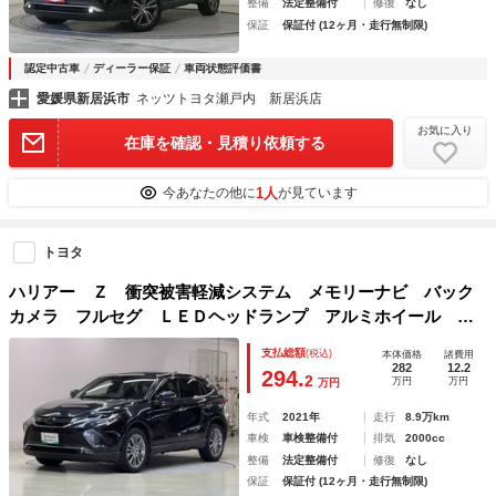
整備
法定整備付
修復
なし
保証
保証付 (12ヶ月・走行無制限)
認定中古車
ディーラー保証
車両状態評価書
愛媛県新居浜市
ネッツトヨタ瀬戸内 新居浜店
お気に入り
在庫を確認・見積り依頼する
1人
今あなたの他に
が見ています
トヨタ
ハリアー Ｚ 衝突被害軽減システム メモリーナビ バック
カメラ フルセグ ＬＥＤヘッドランプ アルミホイール ド
ラレコ スマートキー オートクルーズコントロール ＥＴ
支払総額
(税込)
本体価格
諸費用
Ｃ 盗難防止装置 電動シート キーレス
282
12.2
294.
2
万円
万円
万円
年式
2021年
走行
8.9万km
車検
車検整備付
排気
2000cc
整備
法定整備付
修復
なし
保証
保証付 (12ヶ月・走行無制限)