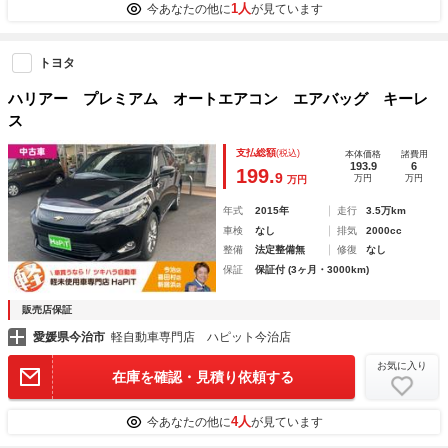
1人
今あなたの他に
が見ています
トヨタ
ハリアー プレミアム オートエアコン エアバッグ キーレ
ス
支払総額
(税込)
本体価格
諸費用
193.9
6
199.
9
万円
万円
万円
年式
2015年
走行
3.5万km
車検
なし
排気
2000cc
整備
法定整備無
修復
なし
保証
保証付 (3ヶ月・3000km)
販売店保証
愛媛県今治市
軽自動車専門店 ハピット今治店
お気に入り
在庫を確認・見積り依頼する
4人
今あなたの他に
が見ています