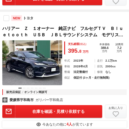
トヨタ
NEW
ハリアー Ｚ １オーナー 純正ナビ フルセグＴＶ Ｂｌｕ
ｅｔｏｏｔｈ ＵＳＢ ＪＢＬサウンドシステム モデリスタ
エアロ 前後ドライブレコーダー ＥＴＣ２．０ ハーフレザ
支払総額
(税込)
本体価格
諸費用
ーシート パワーバックドア
388.6
7.2
395.
8
万円
万円
万円
年式
2023年
走行
2.1万km
車検
2028年4月
排気
2000cc
整備
法定整備付
修復
なし
保証
保証付 (3ヶ月・走行無制限)
販売店保証
オンライン商談可
愛媛県宇和島市
ガリバー宇和島店
お気に入り
在庫を確認・見積り依頼する
4人
今あなたの他に
が見ています