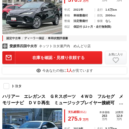
5
万円
万円
万円
年式
2021年
走行
1.6万km
車検
車検整備付
排気
2000cc
整備
法定整備付
修復
なし
保証
保証付 (12ヶ月・走行無制限)
認定中古車
ディーラー保証
車両状態評価書
愛媛県四国中央市
ネッツトヨタ瀬戸内 めんどり店
お気に入り
在庫を確認・見積り依頼する
1人
今あなたの他に
が見ています
トヨタ
ハリアー エレガンス ＧＲスポーツ ４ＷＤ フルセグ メ
モリーナビ ＤＶＤ再生 ミュージックプレイヤー接続可 バ
ックカメラ 衝突被害軽減システム ＥＴＣ ドラレコ ＬＥ
支払総額
(税込)
本体価格
諸費用
Ｄヘッドランプ
263
12.9
275.
9
万円
万円
万円
年式
2019年
走行
5.3万km