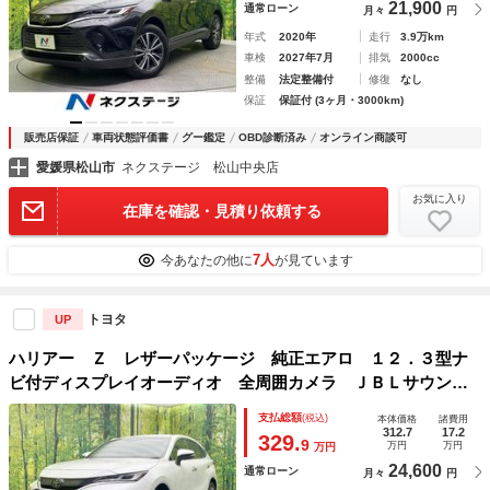
21,900
通常ローン
月々
円
年式
2020年
走行
3.9万km
車検
2027年7月
排気
2000cc
整備
法定整備付
修復
なし
保証
保証付 (3ヶ月・3000km)
販売店保証
車両状態評価書
グー鑑定
OBD診断済み
オンライン商談可
愛媛県松山市
ネクステージ 松山中央店
お気に入り
在庫を確認・見積り依頼する
7人
今あなたの他に
が見ています
トヨタ
UP
ハリアー Ｚ レザーパッケージ 純正エアロ １２．３型ナ
ビ付ディスプレイオーディオ 全周囲カメラ ＪＢＬサウン
ド セーフティセンス レーダークルーズ 禁煙車 電動リア
支払総額
(税込)
本体価格
諸費用
ゲート レザーシート シートベンチレーション パワーシー
312.7
17.2
329.
9
万円
万円
万円
ト
24,600
通常ローン
月々
円