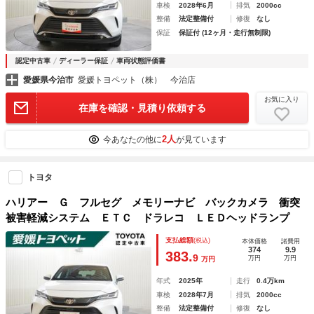
車検
2028年6月
排気
2000cc
整備
法定整備付
修復
なし
保証
保証付 (12ヶ月・走行無制限)
認定中古車
ディーラー保証
車両状態評価書
愛媛県今治市
愛媛トヨペット（株） 今治店
お気に入り
在庫を確認・見積り依頼する
2人
今あなたの他に
が見ています
トヨタ
ハリアー Ｇ フルセグ メモリーナビ バックカメラ 衝突
被害軽減システム ＥＴＣ ドラレコ ＬＥＤヘッドランプ
支払総額
(税込)
本体価格
諸費用
374
9.9
383.
9
万円
万円
万円
年式
2025年
走行
0.4万km
車検
2028年7月
排気
2000cc
整備
法定整備付
修復
なし