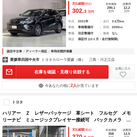
マートキー オートクルーズコントロール ＥＴＣ 盗難防止
支払総額
(税込)
本体価格
諸費用
装置 電動シート キーレス 横滑り防止機能
290.1
12.2
302.
3
万円
万円
万円
年式
2021年
走行
3.6万km
車検
車検整備付
排気
2000cc
整備
法定整備付
修復
なし
保証
保証付 (12ヶ月・走行無制限)
認定中古車
ディーラー保証
車両状態評価書
愛媛県四国中央市
トヨタカローラ愛媛（株） 三島・川之江店
お気に入り
在庫を確認・見積り依頼する
2人
今あなたの他に
が見ています
トヨタ
ハリアー Ｚ レザーパッケージ 革シート フルセグ メモ
リーナビ ミュージックプレイヤー接続可 バックカメラ 衝
突被害軽減システム ＥＴＣ ドラレコ ＬＥＤヘッドランプ
支払総額
(税込)
本体価格
諸費用
358
12.5
370.