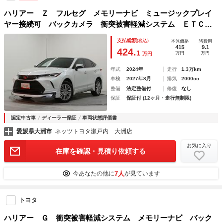
ハリアー Ｚ フルセグ メモリーナビ ミュージックプレイ
ヤー接続可 バックカメラ 衝突被害軽減システム ＥＴＣ
ドラレコ ＬＥＤヘッドランプ フルエアロ
支払総額
(税込)
本体価格
諸費用
415
9.1
424.
1
万円
万円
万円
年式
2024年
走行
1.3万km
車検
2027年8月
排気
2000cc
整備
法定整備付
修復
なし
保証
保証付 (12ヶ月・走行無制限)
認定中古車
ディーラー保証
車両状態評価書
愛媛県大洲市
ネッツトヨタ瀬戸内 大洲店
お気に入り
在庫を確認・見積り依頼する
7人
今あなたの他に
が見ています
トヨタ
ハリアー Ｇ 衝突被害軽減システム メモリーナビ バック