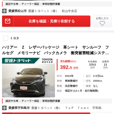
認定中古車
ディーラー保証
車両状態評価書
愛媛県松山市
愛媛トヨペット（株） 松山中央店
お気に入り
在庫を確認・見積り依頼する
トヨタ
ハリアー Ｚ レザーパッケージ 革シート サンルーフ フ
ルセグ メモリーナビ バックカメラ 衝突被害軽減システ
ム ＥＴＣ ドラレコ ＬＥＤヘッドランプ 記録簿
支払総額
(税込)
本体価格
諸費用
379.5
13
392.
5
万円
万円
万円
年式
2023年
走行
3.9万km
車検
車検整備付
排気
2000cc
整備
法定整備付
修復
なし
保証
保証付 (12ヶ月・走行無制限)
認定中古車
ディーラー保証
車両状態評価書
愛媛県宇和島市
愛媛トヨペット（株） ＴｏＰ Ｔｏｗｎ 宇和島