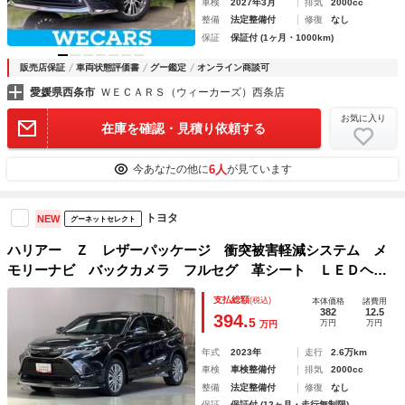
車検
2027年3月
排気
2000cc
整備
法定整備付
修復
なし
保証
保証付 (1ヶ月・1000km)
販売店保証
車両状態評価書
グー鑑定
オンライン商談可
愛媛県西条市
ＷＥＣＡＲＳ（ウィーカーズ）西条店
お気に入り
在庫を確認・見積り依頼する
6人
今あなたの他に
が見ています
トヨタ
NEW
グーネットセレクト
ハリアー Ｚ レザーパッケージ 衝突被害軽減システム メ
モリーナビ バックカメラ フルセグ 革シート ＬＥＤヘッ
ドランプ フルエアロ アルミホイール ドラレコ スマート
支払総額
(税込)
本体価格
諸費用
キー オートクルーズコントロール アイドリングストップ
382
12.5
394.
5
万円
万円
万円
ＥＴＣ
年式
2023年
走行
2.6万km
車検
車検整備付
排気
2000cc
整備
法定整備付
修復
なし
保証
保証付 (12ヶ月・走行無制限)