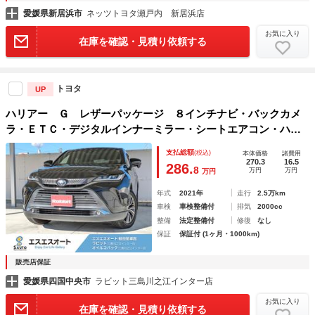
愛媛県新居浜市
ネッツトヨタ瀬戸内 新居浜店
お気に入り
在庫を確認・見積り依頼する
トヨタ
UP
ハリアー Ｇ レザーパッケージ ８インチナビ・バックカメ
ラ・ＥＴＣ・デジタルインナーミラー・シートエアコン・ハン
ドルヒーター・アダプティブクルーズコトロール・パワーバッ
支払総額
(税込)
本体価格
諸費用
クドア・純正アルミホイール
270.3
16.5
286.
8
万円
万円
万円
年式
2021年
走行
2.5万km
車検
車検整備付
排気
2000cc
整備
法定整備付
修復
なし
保証
保証付 (1ヶ月・1000km)
販売店保証
愛媛県四国中央市
ラビット三島川之江インター店
お気に入り
在庫を確認・見積り依頼する