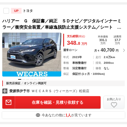
トヨタ
UP
ハリアー Ｇ 保証書／純正 ＳＤナビ／デジタルインナーミ
ラー／衝突安全装置／車線逸脱防止支援システム／シート ハ
ーフレザー／電動バックドア／ドライブレコーダー 純正／ヘ
支払総額
(税込)
本体価格
諸費用
ッドランプ ＬＥＤ／Ｂｌｕｅｔｏｏｔｈ接続
331.1
17.7
348.
8
万円
万円
万円
40,700
通常ローン
月々
円
年式
2023年
走行
2.6万km
車検
車検整備付
排気
2000cc
整備
法定整備付
修復
なし
保証
保証付 (1ヶ月・1000km)
販売店保証
オンライン商談可
愛媛県伊予市
ＷＥＣＡＲＳ（ウィーカーズ）松前店
お気に入り
在庫を確認・見積り依頼する
1人
今あなたの他に
が見ています