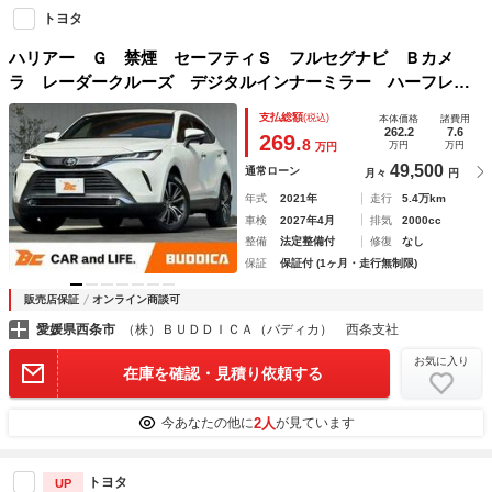
トヨタ
ハリアー Ｇ 禁煙 セーフティＳ フルセグナビ Ｂカメ
ラ レーダークルーズ デジタルインナーミラー ハーフレザ
ーシート ＢＴ ＬＤＡ クリソナ Ｐバックドア Ｐシー
支払総額
(税込)
本体価格
諸費用
ト ＬＥＤ Ａライト Ａハイビーム ＥＳＣ
262.2
7.6
269.
8
万円
万円
万円
49,500
通常ローン
月々
円
年式
2021年
走行
5.4万km
車検
2027年4月
排気
2000cc
整備
法定整備付
修復
なし
保証
保証付 (1ヶ月・走行無制限)
販売店保証
オンライン商談可
愛媛県西条市
（株）ＢＵＤＤＩＣＡ（バディカ） 西条支社
お気に入り
在庫を確認・見積り依頼する
2人
今あなたの他に
が見ています
トヨタ
UP