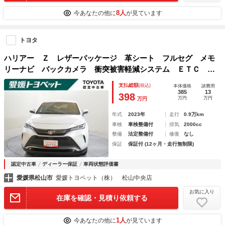
8人
今あなたの他に
が見ています
トヨタ
ハリアー Ｚ レザーパッケージ 革シート フルセグ メモ
リーナビ バックカメラ 衝突被害軽減システム ＥＴＣ ド
ラレコ ＬＥＤヘッドランプ
支払総額
(税込)
本体価格
諸費用
385
13
398
万円
万円
万円
年式
2023年
走行
0.9万km
車検
車検整備付
排気
2000cc
整備
法定整備付
修復
なし
保証
保証付 (12ヶ月・走行無制限)
認定中古車
ディーラー保証
車両状態評価書
愛媛県松山市
愛媛トヨペット（株） 松山中央店
お気に入り
在庫を確認・見積り依頼する
1人
今あなたの他に
が見ています