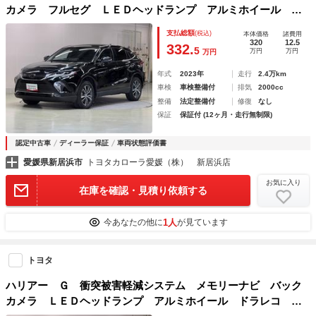
カメラ フルセグ ＬＥＤヘッドランプ アルミホイール ド
ラレコ スマートキー オートクルーズコントロール ＥＴ
支払総額
(税込)
本体価格
諸費用
Ｃ 盗難防止装置 電動シート キーレス
320
12.5
332.
5
万円
万円
万円
年式
2023年
走行
2.4万km
車検
車検整備付
排気
2000cc
整備
法定整備付
修復
なし
保証
保証付 (12ヶ月・走行無制限)
認定中古車
ディーラー保証
車両状態評価書
愛媛県新居浜市
トヨタカローラ愛媛（株） 新居浜店
お気に入り
在庫を確認・見積り依頼する
1人
今あなたの他に
が見ています
トヨタ
ハリアー Ｇ 衝突被害軽減システム メモリーナビ バック
カメラ ＬＥＤヘッドランプ アルミホイール ドラレコ ス