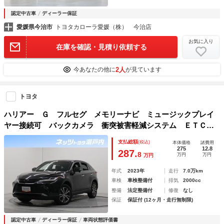
認定中古車
ディーラー保証
愛媛県今治市
トヨタカローラ愛媛（株） 今治店
お気に入り
在庫を確認・見積り依頼する
2人
今あなたの他に
が見ています
トヨタ
ハリアー Ｇ フルセグ メモリーナビ ミュージックプレイ
ヤー接続可 バックカメラ 衝突被害軽減システム ＥＴＣ
ドラレコ ＬＥＤヘッドランプ
支払総額
(税込)
本体価格
諸費用
275
12.8
287.
8
万円
万円
万円
年式
2023年
走行
7.0万km
車検
車検整備付
排気
2000cc
整備
法定整備付
修復
なし
保証
保証付 (12ヶ月・走行無制限)
認定中古車
ディーラー保証
車両状態評価書