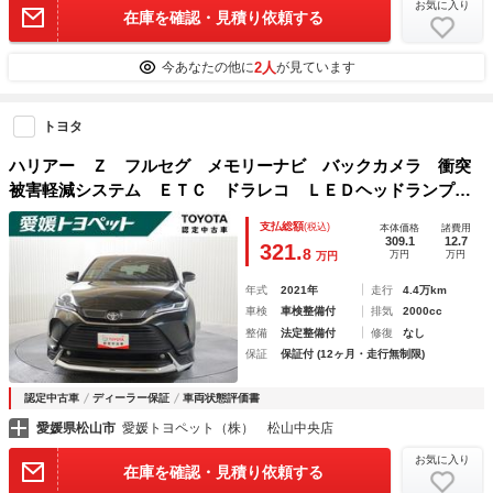
お気に入り
在庫を確認・見積り依頼する
2人
今あなたの他に
が見ています
トヨタ
ハリアー Ｚ フルセグ メモリーナビ バックカメラ 衝突
被害軽減システム ＥＴＣ ドラレコ ＬＥＤヘッドランプ
フルエアロ 記録簿
支払総額
(税込)
本体価格
諸費用
309.1
12.7
321.
8
万円
万円
万円
年式
2021年
走行
4.4万km
車検
車検整備付
排気
2000cc
整備
法定整備付
修復
なし
保証
保証付 (12ヶ月・走行無制限)
認定中古車
ディーラー保証
車両状態評価書
愛媛県松山市
愛媛トヨペット（株） 松山中央店
お気に入り
在庫を確認・見積り依頼する