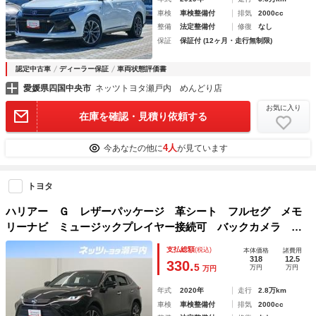
車検
車検整備付
排気
2000cc
整備
法定整備付
修復
なし
保証
保証付 (12ヶ月・走行無制限)
認定中古車
ディーラー保証
車両状態評価書
愛媛県四国中央市
ネッツトヨタ瀬戸内 めんどり店
お気に入り
在庫を確認・見積り依頼する
4人
今あなたの他に
が見ています
トヨタ
ハリアー Ｇ レザーパッケージ 革シート フルセグ メモ
リーナビ ミュージックプレイヤー接続可 バックカメラ 衝
突被害軽減システム ＥＴＣ ドラレコ ＬＥＤヘッドランプ
支払総額
(税込)
本体価格
諸費用
318
12.5
330.
5
万円
万円
万円
年式
2020年
走行
2.8万km
車検
車検整備付
排気
2000cc