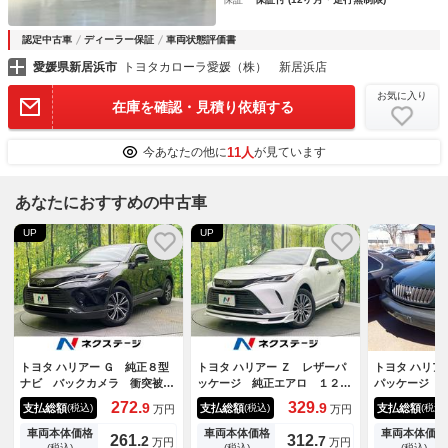
認定中古車
ディーラー保証
車両状態評価書
愛媛県新居浜市
トヨタカローラ愛媛（株） 新居浜店
お気に入り
在庫を確認・見積り依頼する
11人
今あなたの他に
が見ています
あなたにおすすめの中古車
UP
UP
トヨタ ハリアー Ｇ 純正８型
トヨタ ハリアー Ｚ レザーパ
トヨタ ハリア
ナビ バックカメラ 衝突被害
ッケージ 純正エアロ １２．
パッケージ
軽減システム レーダークルー
３型ナビ付ディスプレイオーデ
272.
329.
9
9
支払総額
支払総額
支払総額
(税込)
(税込)
(税込)
万円
万円
ズ 禁煙車 電動リアゲート
ィオ 全周囲カメラ ＪＢＬサ
ハーフレザーシート パワーシ
ウンド セーフティセンス レ
車両本体価格
車両本体価格
車両本体価格
261.
312.
2
7
万円
万円
ート ドラレコ コーナーセン
ーダークルーズ 禁煙車 電動
(税込)
(税込)
(税込)