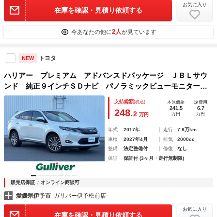
お気に入り
在庫を確認・見積り依頼する
2人
今あなたの他に
が見ています
トヨタ
NEW
ハリアー プレミアム アドバンスドパッケージ ＪＢＬサウ
ンド 純正９インチＳＤナビ パノラミックビューモニター
パワーバックドア トヨタセーフティセンス ＬＥＤオートラ
支払総額
(税込)
本体価格
諸費用
イト ハーフレザーシート 純正１８インチアルミホイール
241.5
6.7
248.
2
万円
万円
万円
スマートキー ＥＴＣ
年式
2017年
走行
7.8万km
車検
2027年4月
排気
2000cc
整備
法定整備付
修復
なし
保証
保証付 (3ヶ月・走行無制限)
販売店保証
オンライン商談可
愛媛県伊予市
ガリバー伊予松前店
お気に入り
在庫を確認・見積り依頼する