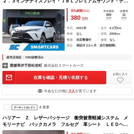
２．３インチディスプレイ・ＪＢＬプレミアムサウンド・デジ
タルインナーミラー・レザーシート・ステアリングヒーター・
支払総額
(税込)
本体価格
諸費用
衝突安全装置・シートヒーター・パワーバックドア・セーフテ
369
11
380
万円
万円
万円
ィーセンス
年式
2021年
走行
4.2万km
車検
なし
排気
2000cc
整備
法定整備付
修復
なし
保証
保証付 (12ヶ月・走行無制限)
販売店保証
OBD診断済み
愛媛県伊予郡松前町
株式会社スマートカーズ
お気に入り
在庫を確認・見積り依頼する
2人
今あなたの他に
が見ています
トヨタ
グーネットセレクト
ハリアー Ｚ レザーパッケージ 衝突被害軽減システム メ
モリーナビ バックカメラ フルセグ 革シート ＬＥＤヘッ
ドランプ アルミホイール ドラレコ スマートキー オート