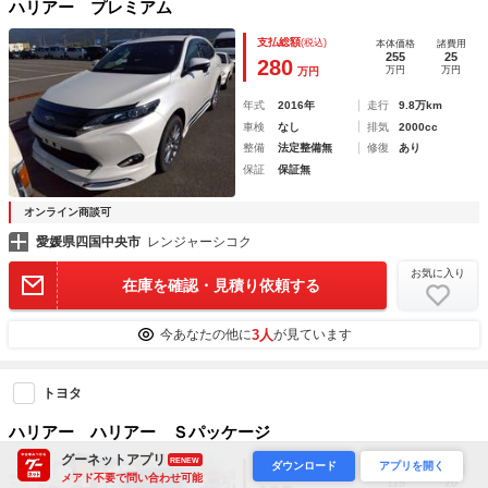
ハリアー プレミアム
支払総額
(税込)
本体価格
諸費用
255
25
280
万円
万円
万円
年式
2016年
走行
9.8万km
車検
なし
排気
2000cc
整備
法定整備無
修復
あり
保証
保証無
オンライン商談可
愛媛県四国中央市
レンジャーシコク
お気に入り
在庫を確認・見積り依頼する
3人
今あなたの他に
が見ています
トヨタ
ハリアー ハリアー Ｓパッケージ
グーネットアプリ
RENEW
ダウンロード
アプリを開く
支払総額
(税込)
本体価格
諸費用
メアド不要で問い合わせ可能
115
20