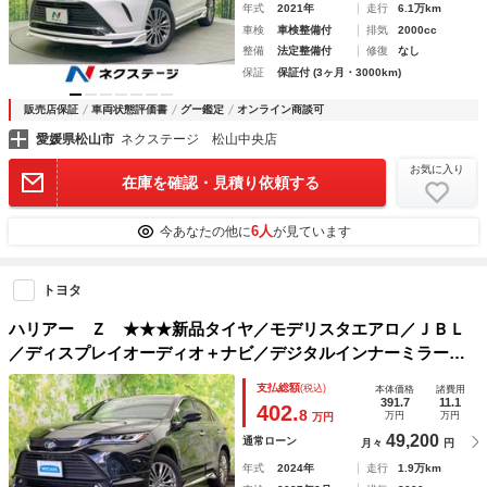
年式
2021年
走行
6.1万km
車検
車検整備付
排気
2000cc
整備
法定整備付
修復
なし
保証
保証付 (3ヶ月・3000km)
販売店保証
車両状態評価書
グー鑑定
オンライン商談可
愛媛県松山市
ネクステージ 松山中央店
お気に入り
在庫を確認・見積り依頼する
6人
今あなたの他に
が見ています
トヨタ
ハリアー Ｚ ★★★新品タイヤ／モデリスタエアロ／ＪＢＬ
／ディスプレイオーディオ＋ナビ／デジタルインナーミラー／
衝突安全装置／パノラミックビューモニター／車線逸脱防止支
支払総額
(税込)
本体価格
諸費用
援システム／シート ハーフレザー
391.7
11.1
402.
8
万円
万円
万円
49,200
通常ローン
月々
円
年式
2024年
走行
1.9万km