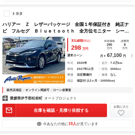
トヨタ
ハリアー Ｚ レザーパッケージ 全国１年保証付き 純正ナ
ビ フルセグ Ｂｌｕｅｔｏｏｔｈ 全方位モニター シート
ヒーター シートベンチレーション デジタルミラー パノラ
支払総額
(税込)
本体価格
諸費用
マルーフ モデリスタエアロ ＪＢＬサウンドシステム ＥＴ
290
8
298
万円
万円
万円
Ｃ
67,100
通常ローン
月々
円
年式
2020年
走行
7.4万km
車検
2027年12月
排気
2000cc
整備
法定整備付
修復
なし
保証
保証付 (12ヶ月・10000km)
販売店保証
オンライン商談可
ローン仮審査
愛媛県伊予郡松前町
オートプロジェクト
お気に入り
在庫を確認・見積り依頼する
19人
今あなたの他に
が見ています