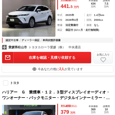
支払総額
(税込)
本体価格
諸費用
クルーズコントロール ＥＴＣ 盗難防止装置 電動シート
434
7.5
441.
5
万円
万円
万円
キーレス
年式
2025年
走行
1.4万km
車検
2028年4月
排気
2000cc
整備
法定整備付
修復
なし
保証
保証付 (12ヶ月・走行無制限)
認定中古車
ディーラー保証
車両状態評価書
愛媛県松山市
トヨタカローラ愛媛（株） 中央通店
お気に入り
在庫を確認・見積り依頼する
2人
今あなたの他に
が見ています
トヨタ
ハリアー Ｇ 禁煙車・１２．３型ディスプレイオーディオ・
ワンオーナー・バックモニター・デジタルインナーミラー・パ
ワーバックドア・ハーフレザーシート・ＨＤＭＩ・・おくだけ
支払総額
(税込)
本体価格
諸費用
充電・ＬＥＤヘッド・ＡＣ１００Ｖ・ＥＴＣ２．０
369
10
379
万円
万円
万円