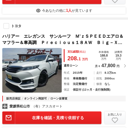
1人
今あなたの他に
が見ています
トヨタ
ハリアー エレガンス サンルーフ Ｍ’ｚＳＰＥＥＤエアロ＆
マフラー＆車高調 Ｐｒｅｃｉｏｕｓ１８ＡＷ Ｂｉｇ－Ｘ９
型ナビ フルセグＴＶ バックカメラ ＥＴＣ ドラレコ
支払総額
(税込)
本体価格
諸費用
188.8
19.3
208.
1
万円
万円
万円
47,800
通常ローン
月々
円
年式
2015年
走行
8.3万km
車検
車検整備付
排気
2000cc
整備
法定整備付
修復
なし
保証
保証付 (12ヶ月・走行無制限)
販売店保証
オンライン商談可
ローン仮審査
愛媛県松山市
（有）アスカオート
お気に入り
在庫を確認・見積り依頼する