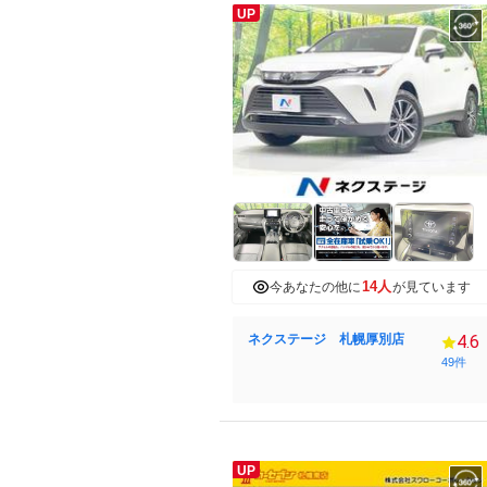
UP
14人
今あなたの他に
が見ています
ネクステージ 札幌厚別店
4.6
49件
UP