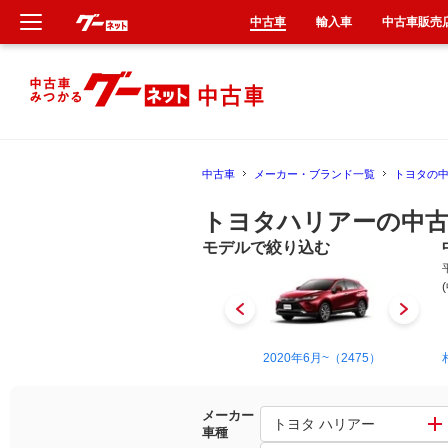
中古車
輸入車
中古車販売
新車
中古車
中古車
メーカー・ブランド一覧
トヨタの
輸入車
トヨタハリアーの中古
クルマ買取
モデルで絞り込む
カーリース
タイヤ交換
1997年12月~2003年2月（4）
2020年6月~（2475）
整備工場
メーカー
トヨタ ハリアー
車種
車検