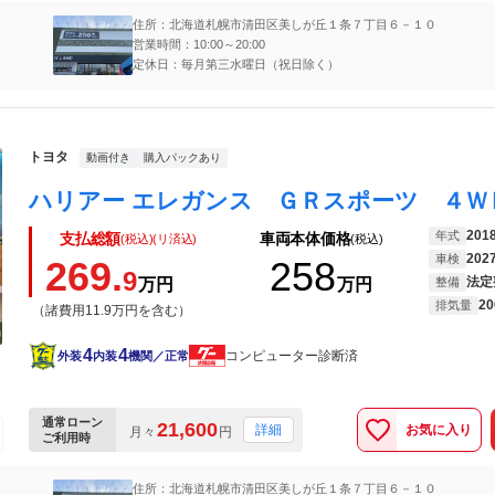
住所：北海道札幌市清田区美しが丘１条７丁目６－１０
営業時間：10:00～20:00
定休日：毎月第三水曜日（祝日除く）
トヨタ
動画付き
購入パックあり
201
年式
支払総額
車両本体価格
(税込)(リ済込)
(税込)
202
車検
269.
258
9
法定
万円
万円
整備
20
排気量
（諸費用11.9万円を含む）
4
4
コンピューター診断済
外装
内装
機関／正常
通常ローン
21,600
お気に入り
詳細
月々
円
ご利用時
住所：北海道札幌市清田区美しが丘１条７丁目６－１０