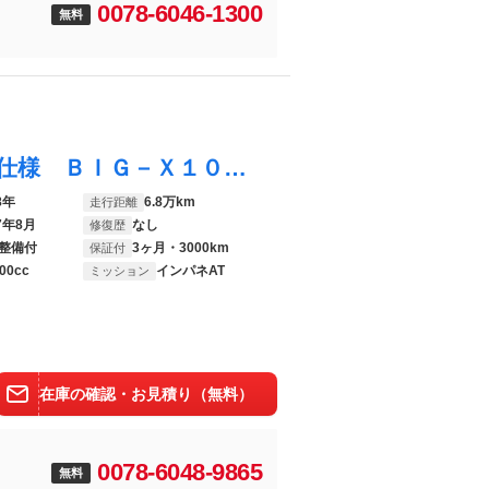
0078-6046-1300
無料
ハリアー プレミアム サンルーフ 寒冷地仕様 ＢＩＧ－Ｘ１０型ナビ バックカメラ 衝突被害軽減 レーダークルーズ 電動リアゲート ハーフレザーシート パワーシート コーナーセンサー ＬＥＤヘッド １００Ｖ電源
8年
6.8万km
走行距離
7年8月
なし
修復歴
整備付
3ヶ月・3000km
保証付
00cc
インパネAT
ミッション
在庫の確認・お見積り（無料）
0078-6048-9865
無料