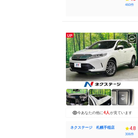
460件
UP
4人
今あなたの他に
が見ています
ネクステージ 札幌手稲店
4.8
306件