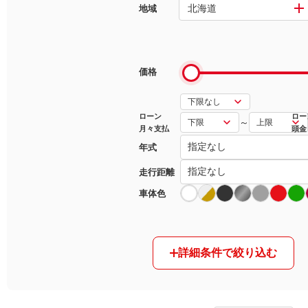
北海道
地域
マガジン
車カタログ
価格
自動車ローン
ローン
ロー
～
月々支払
頭金
保険
年式
レビュー
走行距離
車体色
価格相場
教習所
詳細条件で絞り込む
用語集