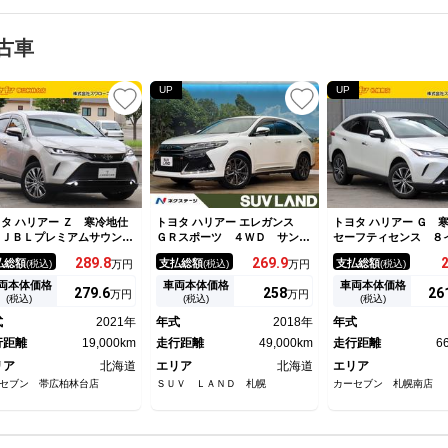
古車
UP
UP
タ ハリアー Ｚ 寒冷地仕
トヨタ ハリアー エレガンス
トヨタ ハリアー Ｇ
 ＪＢＬプレミアムサウン
ＧＲスポーツ ４ＷＤ サンル
セーフティセンス ８
 ブラインドスポットモニタ
ーフ ＢＩＧ－Ｘ１０型ナビ
ィスプレイオーディオ
289.
8
269.
9
払総額
支払総額
支払総額
(税込)
万円
(税込)
万円
(税込)
 ハンズフリーパワーバック
寒冷地仕様 衝突軽減システ
カメラ デジタルイン
ア カラーヘッドアップディ
ム レーダークルーズ バック
ー ハーフレザ ＥＴ
両本体価格
車両本体価格
車両本体価格
279.
6
258
26
万円
万円
プレイ プロジェクター式Ｌ
カメラ パワーシート ＥＴ
レコ パワーバックド
(税込)
(税込)
(税込)
Ｄヘッドライト 前後フォ
Ｃ ＬＥＤヘッドライト オー
シュスタート リアフ
式
2021年
年式
2018年
年式
 ＥＴＣ バックモニター
トハイビーム
ＥＤヘッドランプ 本
行距離
19,000km
走行距離
49,000km
走行距離
6
リア
北海道
エリア
北海道
エリア
セブン 帯広柏林台店
ＳＵＶ ＬＡＮＤ 札幌
カーセブン 札幌南店