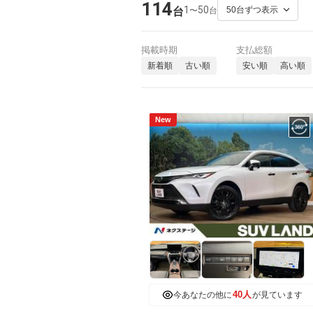
114
1
50
〜
台
台
掲載時期
支払総額
新着順
古い順
安い順
高い順
New
40人
今あなたの他に
が見ています