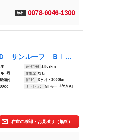
0078-6046-1300
無料
ハリアー エレガンス ＧＲスポーツ ４ＷＤ サンルーフ ＢＩＧ－Ｘ１０型ナビ 寒冷地仕様 衝突軽減システム レーダークルーズ バックカメラ パワーシート ＥＴＣ ＬＥＤヘッドライト オートハイビーム
8年
4.9万km
走行距離
7年3月
なし
修復歴
整備付
3ヶ月・3000km
保証付
00cc
MTモード付きAT
ミッション
在庫の確認・お見積り（無料）