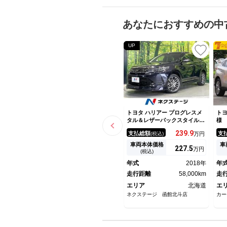
あなたにおすすめの中
UP
トヨタ ハリアー プログレスメ
トヨ
タル＆レザーパックスタイルブ
様
ルーイッシュ ４ＷＤ モデリ
ド
239.
9
支払総額
支
(税込)
万円
スタフルエアロ 純正９インチ
ー
ＳＤナビ 全周囲カメラ ＪＢ
ド
車両本体価格
車
227.
5
万円
Ｌサウンド 寒冷地仕様 トヨ
ス
(税込)
タセーフティセンス レーダー
Ｅ
年式
2018年
年
クルーズ 禁煙車 電動リアゲ
グ
ート レザーシート 前席シー
走行距離
58,000km
走
トエアコン
エリア
北海道
エ
ネクステージ 函館北斗店
カー