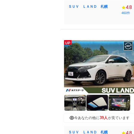
ＳＵＶ ＬＡＮＤ 札幌
4.8
460件
UP
39人
今あなたの他に
が見ています
ＳＵＶ ＬＡＮＤ 札幌
4.8