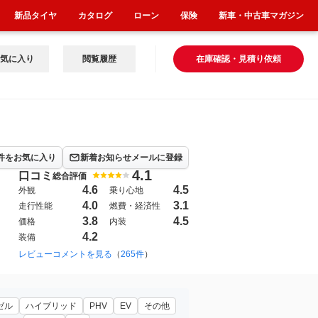
新品タイヤ
カタログ
ローン
保険
新車・中古車マガジン
気に入り
閲覧履歴
在庫確認・見積り依頼
件をお気に入り
新着お知らせメールに登録
4.1
口コミ
総合評価
4.6
4.5
外観
乗り心地
4.0
3.1
走行性能
燃費・経済性
3.8
4.5
価格
内装
4.2
装備
1997年12月~2003年2月（4）
レビューコメントを見る
（
265件
）
2020年6月~（2475）
ゼル
ハイブリッド
PHV
EV
その他