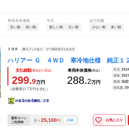
車両本体価格
年式
走行距離
安い順
高い順
新しい順
古い順
少ない順
多い順
トヨタ
購入パックあり
グー保証付けられます
202
年式
支払総額
車両本体価格
(税込)(リ済込)
(税込)
202
車検
299.
288.
9
2
法定
万円
万円
整備
20
排気量
（諸費用11.7万円を含む）
4
4
外装
内装
機関／正常
通常ローン
25,100
お気に入り
詳細
月々
円
ご利用時