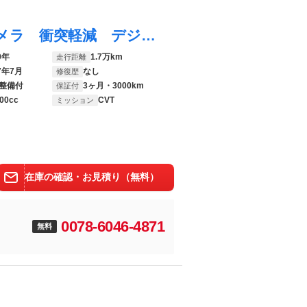
ハリアー Ｇ 禁煙車 純正ナビ バックカメラ 衝突軽減 デジタルインナーミラー パワーバックドア パワーシート 寒冷地仕様 ＡＣ１００Ｖ電源 レーダークルーズ 純正１８ＡＷ ＬＥＤヘッド・フォグ ＥＴＣ
0年
1.7万km
走行距離
7年7月
なし
修復歴
整備付
3ヶ月・3000km
保証付
00cc
CVT
ミッション
在庫の確認・お見積り（無料）
0078-6046-4871
無料