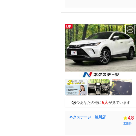
UP
6人
今あなたの他に
が見ています
ネクステージ 旭川店
4.8
338件