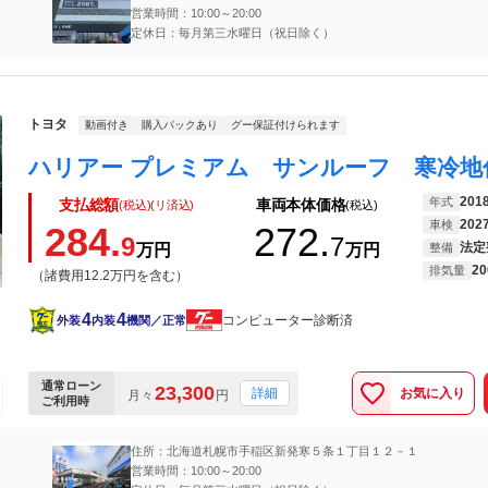
営業時間：10:00～20:00
定休日：毎月第三水曜日（祝日除く）
トヨタ
動画付き
購入パックあり
グー保証付けられます
201
年式
支払総額
車両本体価格
(税込)(リ済込)
(税込)
202
車検
284.
272.
9
7
法定
万円
万円
整備
20
排気量
（諸費用12.2万円を含む）
4
4
コンピューター診断済
外装
内装
機関／正常
通常ローン
23,300
お気に入り
詳細
月々
円
ご利用時
住所：北海道札幌市手稲区新発寒５条１丁目１２－１
営業時間：10:00～20:00