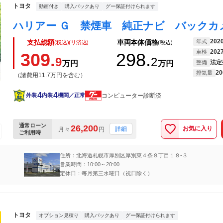
トヨタ
動画付き
購入パックあり
グー保証付けられます
202
年式
支払総額
車両本体価格
(税込)(リ済込)
(税込)
202
車検
309.
298.
9
2
法定
万円
万円
整備
20
排気量
（諸費用11.7万円を含む）
4
4
コンピューター診断済
外装
内装
機関／正常
通常ローン
26,200
お気に入り
詳細
月々
円
ご利用時
住所：北海道札幌市厚別区厚別東４条８丁目１８‐３
営業時間：10:00～20:00
定休日：毎月第三水曜日（祝日除く）
トヨタ
オプション見積り
購入パックあり
グー保証付けられます