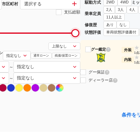
駆動方式
ミッ
2WD
4WD
選択する
市区町村
2人
3人
4人
支払総額
乗車定員
11人以上
修復歴
あり
なし
状態評価
車両状態評価書付
★
グー鑑定
?
外装
ン
1点
通常ローン
残価/据置ローン
★
内装
1点
～
グー保証
?
～
ディーラー店
?
条件を