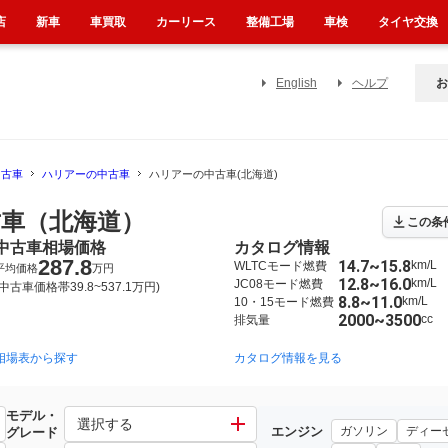
店
新車
車買取
カーリース
整備工場
車検
タイヤ交換
English
ヘルプ
お
中古車
ハリアーの中古車
ハリアーの中古車(北海道)
車（北海道）
この条
中古車相場価格
カタログ情報
287.8
14.7~15.8
km/L
WLTCモード燃費
平均価格
万円
12.8~16.0
km/L
JC08モード燃費
(中古車価格帯39.8~537.1万円)
8.8~11.0
km/L
10・15モード燃費
2000~3500
cc
排気量
相場表から探す
2013年12月~2020年6月（1073）
2003年2月~2013年7月（14）
カタログ情報を見る
モデル・
選択する
エンジン
ガソリン
ディー
グレード