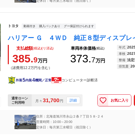
定休日：毎月第三水曜日（祝日除く）
トヨタ
動画付き
購入パックあり
グー保証付けられます
202
年式
支払総額
車両本体価格
(税込)(リ済込)
(税込)
202
車検
385.
373.
9
7
法定
万円
万円
整備
20
排気量
（諸費用12.2万円を含む）
5
4
コンピューター診断済
外装
内装
機関／正常
通常ローン
31,700
お気に入り
詳細
月々
円
ご利用時
住所：北海道旭川市永山２条７丁目５８‐２４
営業時間：10:00～20:00
定休日：毎月第三水曜日（祝日除く）