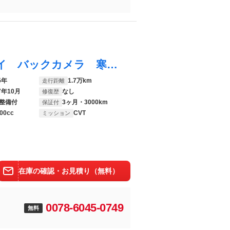
ハリアー Ｇ ４ＷＤ 純正８型ディスプレイ バックカメラ 寒冷地仕様 セーフティセンス 禁煙車 ＢＳＭ デジタルインナーミラー 純正１８インチＡＷ 電動リアゲート 運転席パワーシート フルセグ Ｂｌｕｅｔｏｏｔｈ
5年
1.7万km
走行距離
7年10月
なし
修復歴
整備付
3ヶ月・3000km
保証付
00cc
CVT
ミッション
在庫の確認・お見積り（無料）
0078-6045-0749
無料