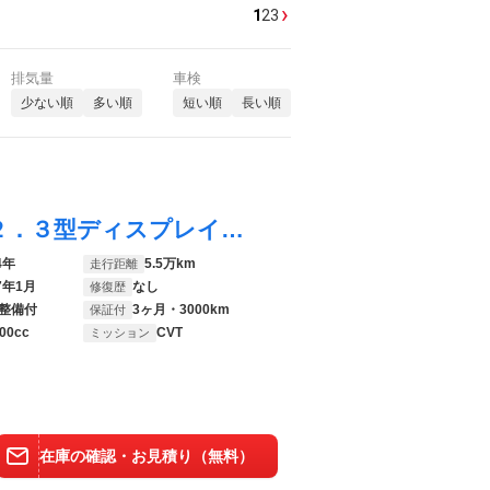
›
1
2
3
排気量
車検
少ない順
多い順
短い順
長い順
ハリアー Ｇ ４ＷＤ 寒冷地仕様 純正１２．３型ディスプレイオーディオ デジタルインナーミラー レーダークルーズコントロール バックカメラ パワーバックドア ＥＴＣ ＬＥＤヘッドライト 左右独立オートエアコン
4年
5.5万km
走行距離
7年1月
なし
修復歴
整備付
3ヶ月・3000km
保証付
00cc
CVT
ミッション
在庫の確認・お見積り（無料）