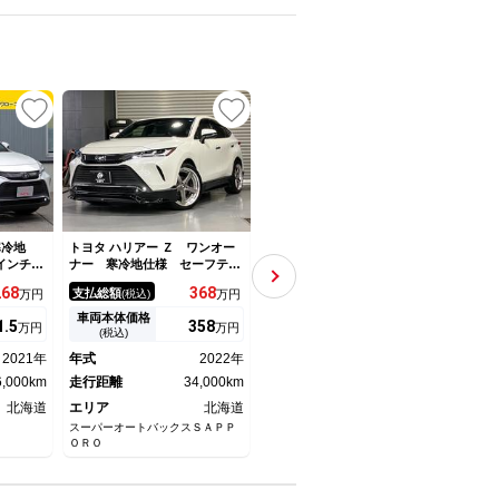
UP
UP
 寒冷地
トヨタ ハリアー Ｚ ワンオー
トヨタ ハリアー エレガンス
トヨタ
インチデ
ナー 寒冷地仕様 セーフティ
後期型 寒冷地仕様 セーフテ
純正
 バック
センス ＧＲエアロ＆マフラ
ィセンス レーダークルーズ
カメ
268
368
178
支払総額
支払総額
支払
万円
(税込)
万円
(税込)
万円
ナミラ
ー 車高調 ＪＢＬ 純正ＤＰ
クリアランスソナー ナビ バ
ィセ
Ｃ ドラ
オーディオ ナビ フルセグＴ
ックカメラ ＬＥＤヘッドライ
ジタ
車両本体価格
車両本体価格
車両
1.
5
358
173
万円
万円
万円
ア プッ
Ｖ パノラマモニター デジタ
ト＆フォグ プリクラッシュ
８イ
(税込)
(税込)
ォグ Ｌ
ルインナーミラー パワーＢド
レーンディパーチャー パワー
ト 
2021年
年式
2022年
年式
2018年
年式
州仕入
ア ＥＴＣ２．０ ＢＳＭ
シート 社外Ｒ１８ＡＷ ＥＴ
セグ
6,000km
走行距離
34,000km
Ｃ
走行距離
112,000km
走行
北海道
エリア
北海道
エリア
北海道
エリ
スーパーオートバックスＳＡＰＰ
カーセブン江別文京台店
ネクス
ＯＲＯ