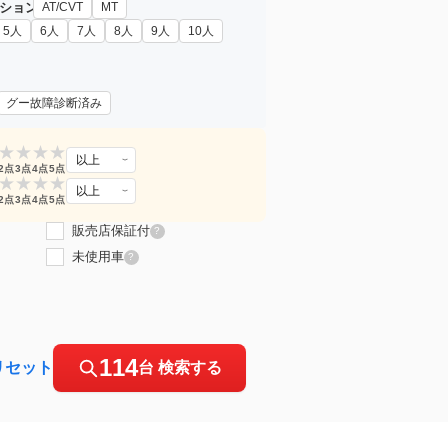
ション
AT/CVT
MT
5人
6人
7人
8人
9人
10人
グー故障診断済み
★
★
★
★
以上
2点
3点
4点
5点
★
★
★
★
以上
2点
3点
4点
5点
販売店保証付
?
未使用車
?
114
リセット
台 検索する