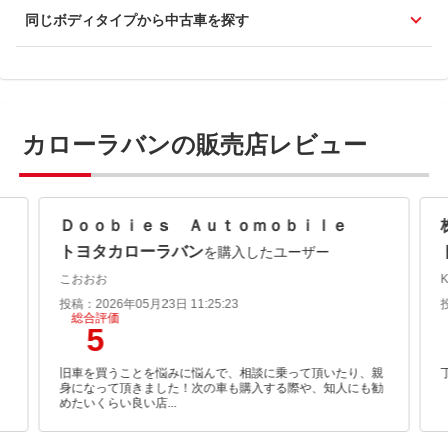
同じボディタイプから中古車を探す
カローラバンの販売店レビュー
Ｄｏｏｂｉｅｓ Ａｕｔｏｍｏｂｉｌｅ
トヨタカローラバン
を購入したユーザー
こおおお
K
投稿：2026年05月23日 11:25:23
総合評価
5
。
旧車を買うことを悩みに悩んで、相談に乗って頂いたり、親
身になって頂きました！次の車も購入する際や、知人にも勧
めたいくらい良い店...