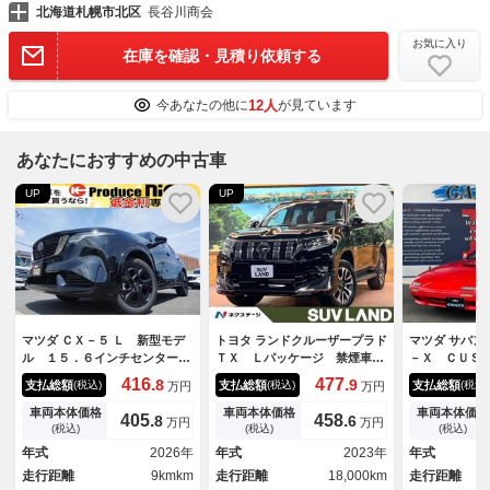
北海道札幌市北区
長谷川商会
お気に入り
在庫を確認・見積り依頼する
12人
今あなたの他に
が見ています
あなたにおすすめの中古車
UP
UP
マツダ ＣＸ－５ Ｌ 新型モデ
トヨタ ランドクルーザープラド
マツダ サバン
ル １５．６インチセンターデ
ＴＸ Ｌパッケージ 禁煙車
－Ｘ ＣＵＳ
イスプレイ シートヒータ ス
サンルーフ モデリスタエア
Ｒ３２タイプ
416.
477.
8
9
支払総額
支払総額
支払総額
(税込)
(税込)
(税込)
万円
万円
テアリングヒータ Ｂｏｓｅサ
ロ ９型ナビフルセグ 全周囲
Ｗ ＨＫＳエ
ウンドシステム１２スピーカ
カメラ 黒革 レーダークルー
外マフラー 
車両本体価格
車両本体価格
車両本体価格
405.
458.
8
6
万円
万円
ワイヤレス充電器 ハンズフリ
ズ ブラインドスポットモニタ
バケットシー
(税込)
(税込)
(税込)
ー機能付きパワーバックドア
ー 純正オプション１９インチ
ＤＩステアリ
年式
2026年
年式
2023年
年式
パノラミックビューモニタ
ＡＷ ＬＥＤヘッド パワーシ
ＳＴオーディ
走行距離
9kmkm
走行距離
18,000km
走行距離
ート クリアランスソナー