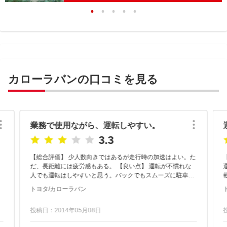
カローラバンの口コミを見る
業務で使用ながら、運転しやすい。
3.3
【総合評価】 少人数向きではあるが走行時の加速はよい。た
だ、長距離には疲労感もある。 【良い点】 運転が不慣れな
運
人でも運転はしやすいと思う。バックでもスムーズに駐車で
きる。 加速性もよいので運転時のモタモタ感がなく楽であ
トヨタ/カローラバン
る。 ...
く
投稿日：2014年05月08日