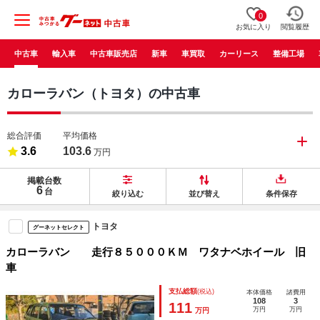
0
お気に入り
閲覧履歴
中古車
輸入車
中古車販売店
新車
車買取
カーリース
整備工場
カローラバン（トヨタ）の中古車
総合評価
平均価格
3.6
103.6
万円
掲載台数
6
台
絞り込む
並び替え
条件保存
トヨタ
グーネットセレクト
カローラバン 走行８５０００ＫＭ ワタナベホイール 旧
車
支払総額
(税込)
本体価格
諸費用
108
3
111
万円
万円
万円