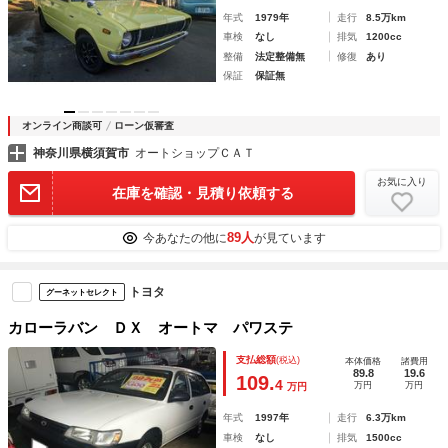
年式
1979年
走行
8.5万km
車検
なし
排気
1200cc
整備
法定整備無
修復
あり
保証
保証無
オンライン商談可
ローン仮審査
神奈川県横須賀市
オートショップＣＡＴ
お気に入り
在庫を確認・見積り依頼する
89人
今あなたの他に
が見ています
トヨタ
グーネットセレクト
カローラバン ＤＸ オートマ パワステ
支払総額
(税込)
本体価格
諸費用
89.8
19.6
109.
4
万円
万円
万円
年式
1997年
走行
6.3万km
車検
なし
排気
1500cc