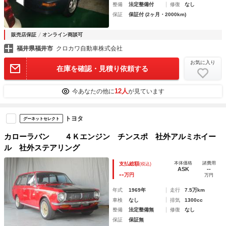
整備
法定整備付
修復
なし
保証
保証付 (2ヶ月・2000km)
販売店保証
オンライン商談可
福井県福井市
クロカワ自動車株式会社
お気に入り
在庫を確認・見積り依頼する
12人
今あなたの他に
が見ています
トヨタ
グーネットセレクト
カローラバン ４Ｋエンジン チンスポ 社外アルミホイー
ル 社外ステアリング
本体価格
諸費用
支払総額
(税込)
ASK
--
--
万円
万円
年式
1969年
走行
7.5万km
車検
なし
排気
1300cc
整備
法定整備無
修復
なし
保証
保証無