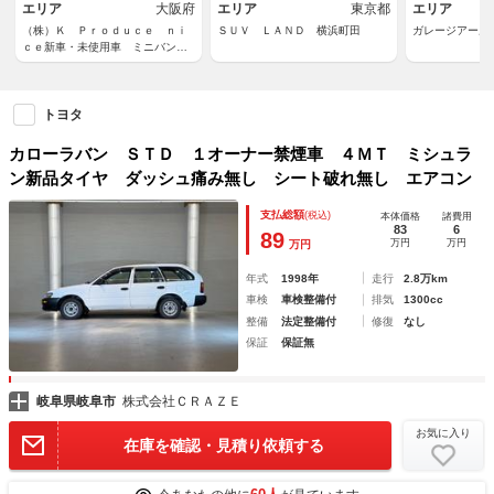
エリア
大阪府
エリア
東京都
エリア
（株）Ｋ Ｐｒｏｄｕｃｅ ｎｉ
ＳＵＶ ＬＡＮＤ 横浜町田
ガレージアール
ｃｅ新車・未使用車 ミニバン専
門店 アルファード・ヴェルファ
イア・ノア・ヴォクシー・セレナ
トヨタ
カローラバン ＳＴＤ １オーナー禁煙車 ４ＭＴ ミシュラ
ン新品タイヤ ダッシュ痛み無し シート破れ無し エアコン
支払総額
(税込)
本体価格
諸費用
83
6
89
万円
万円
万円
年式
1998年
走行
2.8万km
車検
車検整備付
排気
1300cc
整備
法定整備付
修復
なし
保証
保証無
岐阜県岐阜市
株式会社ＣＲＡＺＥ
お気に入り
在庫を確認・見積り依頼する