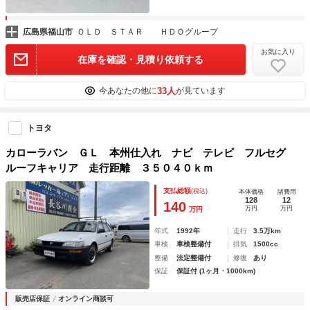
広島県福山市
ＯＬＤ ＳＴＡＲ ＨＤＯグループ
お気に入り
在庫を確認・見積り依頼する
33人
今あなたの他に
が見ています
トヨタ
カローラバン ＧＬ 本州仕入れ ナビ テレビ フルセグ
ルーフキャリア 走行距離 ３５０４０ｋｍ
支払総額
(税込)
本体価格
諸費用
128
12
140
万円
万円
万円
年式
1992年
走行
3.5万km
車検
車検整備付
排気
1500cc
整備
法定整備付
修復
あり
保証
保証付 (1ヶ月・1000km)
販売店保証
オンライン商談可