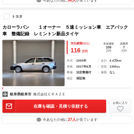
60人
今あなたの他に
が見ています
トヨタ
カローラバン １オーナー ５速ミッション車 エアバック
車 整備記録 レミントン新品タイヤ
支払総額
(税込)
本体価格
諸費用
109
7
116
万円
万円
万円
年式
2000年
走行
4.4万km
車検
2027年8月
排気
1300cc
整備
法定整備付
修復
なし
保証
保証無
岐阜県岐阜市
株式会社ＣＲＡＺＥ
お気に入り
在庫を確認・見積り依頼する
27人
今あなたの他に
が見ています