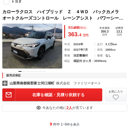
トヨタ
カローラクロス ハイブリッド Ｚ ４ＷＤ バックカメラ
オートクルーズコントロール レーンアシスト パワーシー
ト 衝突被害軽減システム ナビ ＴＶ オートマチックハイ
支払総額
(税込)
本体価格
諸費用
ビーム オートライト ＬＥＤヘッドランプ ヘッドライトウ
350.3
13.1
363.
4
万円
万円
万円
ォッシャー
年式
2024年
走行
3.1万km
車検
2027年7月
排気
1800cc
整備
法定整備付
修復
なし
保証
保証付 (3ヶ月・3000km)
販売店保証
山梨県南都留郡富士河口湖町
株式会社 ファミリーオート
お気に入り
在庫を確認・見積り依頼する
2人
今あなたの他に
が見ています
9
件中 1~9
件を表示