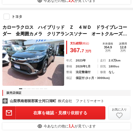
2人
今あなたの他に
が見ています
トヨタ
カローラクロス ハイブリッド Ｚ ４ＷＤ ドライブレコー
ダー 全周囲カメラ クリアランスソナー オートクルーズコ
ントロール レーンアシスト 衝突被害軽減システム ナビ
支払総額
(税込)
本体価格
諸費用
オートマチックハイビーム オートライト ＬＥＤヘッドラン
354.9
12.8
367.
7
万円
万円
万円
プ
年式
2023年
走行
2.0万km
車検
2028年1月
排気
1800cc
整備
法定整備付
修復
なし
保証
保証付 (3ヶ月・3000km)
販売店保証
山梨県南都留郡富士河口湖町
株式会社 ファミリーオート
お気に入り
在庫を確認・見積り依頼する
1人
今あなたの他に
が見ています