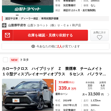
車検
車検整備付
排気
1800cc
整備
法定整備付
修復
なし
保証
保証付 (12ヶ月・走行無制限)
認定中古車
ディーラー保証
車両状態評価書
山梨県甲府市
山梨トヨペット（株）Ｕ－Ｃａｒ和戸店
お気に入り
在庫を確認・見積り依頼する
2人
今あなたの他に
が見ています
トヨタ
NEW
カローラクロス ハイブリッド Ｚ 禁煙車 チームメイト
１０型ディスプレイオーディオプラス Ｓセンス パノラマ
Ｍ フルセグ ＢＳＭ コーナセンサー Ｐバックドア Ｐシ
支払総額
(税込)
本体価格
諸費用
ート シートヒーター ＬＥＤヘッド ＥＴＣ ドラレコ 純
333
6.8
339.
8
万円
万円
万円
１８ＡＷ
33,500
通常ローン
月々
円
年式
2024年
走行
1.3万km
車検
2027年11月
排気
1800cc
整備
法定整備付
修復
なし