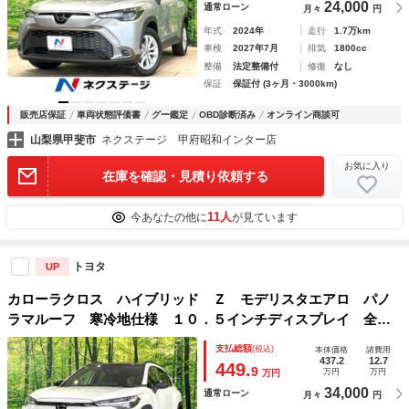
24,000
通常ローン
月々
円
年式
2024年
走行
1.7万km
車検
2027年7月
排気
1800cc
整備
法定整備付
修復
なし
保証
保証付 (3ヶ月・3000km)
販売店保証
車両状態評価書
グー鑑定
OBD診断済み
オンライン商談可
山梨県甲斐市
ネクステージ 甲府昭和インター店
お気に入り
在庫を確認・見積り依頼する
11人
今あなたの他に
が見ています
トヨタ
UP
カローラクロス ハイブリッド Ｚ モデリスタエアロ パノ
ラマルーフ 寒冷地仕様 １０．５インチディスプレイ 全周
囲カメラ 衝突被害軽減システム レーダークルーズ 禁煙
支払総額
(税込)
本体価格
諸費用
車 ハーフレザーシート 前席シートエアコン コーナーセン
437.2
12.7
449.
9
万円
万円
万円
サー ＥＴＣ
34,000
通常ローン
月々
円