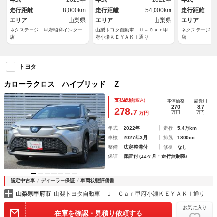
年式
2025年
年式
2022年
年式
ト 前席シートエアコン コー
ド ＥＴＣ２
走行距離
8,000km
走行距離
54,000km
走行距離
ナーセンサー ＥＴＣ
アコン
エリア
山梨県
エリア
山梨県
エリア
ネクステージ 甲府昭和インター
山梨トヨタ自動車 Ｕ－Ｃａｒ甲
ネクステージ 
店
府小瀬ＫＥＹＡＫＩ通り
店
トヨタ
カローラクロス ハイブリッド Ｚ
支払総額
(税込)
本体価格
諸費用
270
8.7
278.
7
万円
万円
万円
年式
2022年
走行
5.4万km
車検
2027年3月
排気
1800cc
整備
法定整備付
修復
なし
保証
保証付 (12ヶ月・走行無制限)
認定中古車
ディーラー保証
車両状態評価書
山梨県甲府市
山梨トヨタ自動車 Ｕ－Ｃａｒ甲府小瀬ＫＥＹＡＫＩ通り
お気に入り
在庫を確認・見積り依頼する