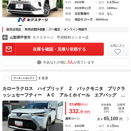
年式
2025年
走行
0.8万km
車検
2028年11月
排気
1800cc
整備
法定整備付
修復
なし
保証
保証付 (3ヶ月・3000km)
販売店保証
車両状態評価書
グー鑑定
オンライン商談可
山梨県甲斐市
ネクステージ 甲府昭和インター店
お気に入り
在庫を確認・見積り依頼する
3人
今あなたの他に
が見ています
トヨタ
グーネットセレクト
カローラクロス ハイブリッド Ｚ バックモニタ プリクラ
ッシュセーフティー ＡＣ アルミホイール エアバッグ パ
ワステ ＡＢＳ パワーウィンドウ
支払総額
(税込)
本体価格
諸費用
321
11.9
332.
9
万円
万円
万円
65,100
通常ローン
月々
円
年式
2023年
走行
3.1万km