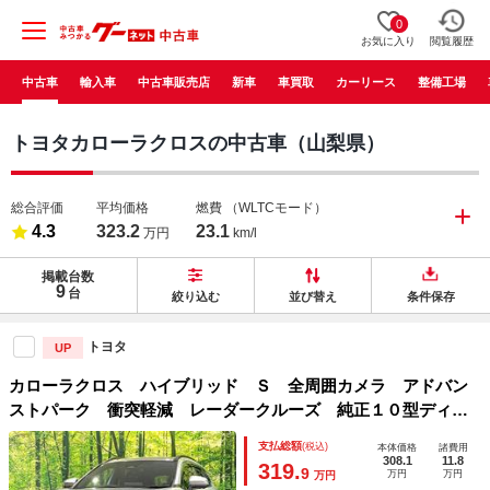
0
お気に入り
閲覧履歴
中古車
輸入車
中古車販売店
新車
車買取
カーリース
整備工場
トヨタカローラクロスの中古車（山梨県）
総合評価
平均価格
燃費
（WLTCモード）
4.3
323.2
23.1
万円
km/l
掲載台数
9
台
絞り込む
並び替え
条件保存
トヨタ
UP
カローラクロス ハイブリッド Ｓ 全周囲カメラ アドバン
ストパーク 衝突軽減 レーダークルーズ 純正１０型ディス
プレイ ＡＣ１００Ｖ電源 禁煙車 コーナーセンサー スマ
支払総額
(税込)
本体価格
諸費用
ートキー ＬＥＤヘッド ＥＴＣ２．０ デュアルエアコン
308.1
11.8
319.
9
万円
万円
万円