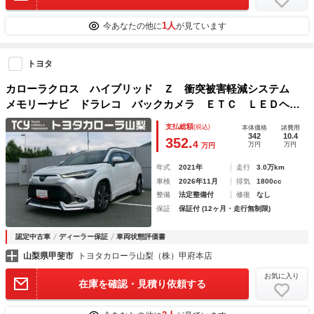
1人
今あなたの他に
が見ています
トヨタ
カローラクロス ハイブリッド Ｚ 衝突被害軽減システム
メモリーナビ ドラレコ バックカメラ ＥＴＣ ＬＥＤヘッ
ドランプ スマートキー ハイブリッド フルエアロ 記録
支払総額
(税込)
本体価格
諸費用
簿 オートクルーズコントロール
342
10.4
352.
4
万円
万円
万円
年式
2021年
走行
3.0万km
車検
2026年11月
排気
1800cc
整備
法定整備付
修復
なし
保証
保証付 (12ヶ月・走行無制限)
認定中古車
ディーラー保証
車両状態評価書
山梨県甲斐市
トヨタカローラ山梨（株）甲府本店
お気に入り
在庫を確認・見積り依頼する