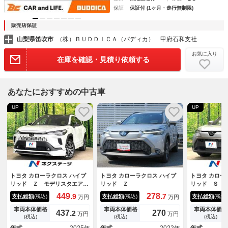
保証
保証付 (1ヶ月・走行無制限)
販売店保証
山梨県笛吹市
（株）ＢＵＤＤＩＣＡ（バディカ） 甲府石和支社
お気に入り
在庫を確認・見積り依頼する
あなたにおすすめの中古車
UP
UP
トヨタ カローラクロス ハイブ
トヨタ カローラクロス ハイブ
トヨタ カロー
リッド Ｚ モデリスタエア
リッド Ｚ
リッド Ｓ 
ロ パノラマルーフ 寒冷地仕
ドバンストパ
449.
278.
9
7
支払総額
支払総額
支払総額
(税込)
(税込)
(税込)
万円
万円
様 １０．５インチディスプレ
レーダークル
イ 全周囲カメラ 衝突被害軽
ディスプレイ
車両本体価格
車両本体価格
車両本体価格
437.
270
2
万円
万円
減システム レーダークルー
源 禁煙車 
(税込)
(税込)
(税込)
ズ 禁煙車 ハーフレザーシー
ー スマート