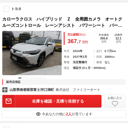
トヨタ
カローラクロス ハイブリッド Ｚ 全周囲カメラ オートク
ルーズコントロール レーンアシスト パワーシート パーク
アシスト 衝突被害軽減システム ナビ オートライト ＬＥ
支払総額
(税込)
本体価格
諸費用
Ｄヘッドランプ ヘッドライトウォッシャー 電動リアゲート
355.6
12.1
367.
7
万円
万円
万円
年式
2024年
走行
0.7万km
車検
2027年2月
排気
1800cc
整備
法定整備付
修復
なし
保証
保証付 (3ヶ月・3000km)
販売店保証
山梨県南都留郡富士河口湖町
株式会社 ファミリーオート
お気に入り
在庫を確認・見積り依頼する
2人
今あなたの他に
が見ています