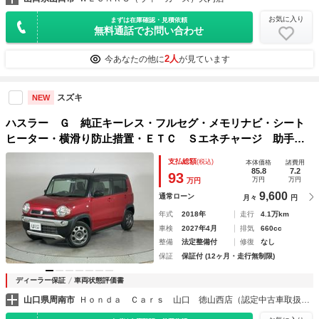
お気に入り
まずは在庫確認・見積依頼
無料通話でお問い合わせ
2人
今あなたの他に
が見ています
スズキ
NEW
ハスラー Ｇ 純正キーレス・フルセグ・メモリナビ・シート
ヒーター・横滑り防止措置・ＥＴＣ Ｓエネチャージ 助手席
エアバック キ－レス ＢＬＵＥＴＯＯＴＨ ナビＴＶ 運転
支払総額
(税込)
本体価格
諸費用
席エアバック ４ＷＤ車 ＤＶＤ視聴 ＡＵＸ接続
85.8
7.2
93
万円
万円
万円
9,600
通常ローン
月々
円
年式
2018年
走行
4.1万km
車検
2027年4月
排気
660cc
整備
法定整備付
修復
なし
保証
保証付 (12ヶ月・走行無制限)
ディーラー保証
車両状態評価書
山口県周南市
Ｈｏｎｄａ Ｃａｒｓ 山口 徳山西店（認定中古車取扱店）