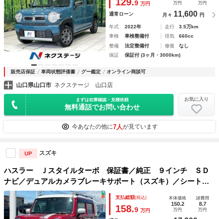
129.
9
万円
万円
万円
11,600
通常ローン
月々
円
年式
2022年
走行
3.5万km
車検
車検整備付
排気
660cc
整備
法定整備付
修復
なし
保証
保証付 (3ヶ月・3000km)
販売店保証
車両状態評価書
グー鑑定
オンライン商談可
山口県山口市
ネクステージ 山口店
お気に入り
まずは在庫確認・見積依頼
無料通話でお問い合わせ
7人
今あなたの他に
が見ています
スズキ
UP
ハスラー Ｊスタイルターボ 保証書／純正 ９インチ ＳＤ
ナビ／デュアルカメラブレーキサポート（スズキ）／シートヒ
ーター／全方位モニター用カメラ／車線逸脱防止支援システム
支払総額
(税込)
本体価格
諸費用
／ドライブレコーダー 前後／ヘッドランプ ＬＥＤ
150.2
8.7
158.
9
万円
万円
万円