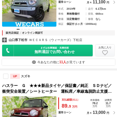
11,100
通常ローン
月々
円
年式
2019年
走行
6.2万km
車検
車検整備付
排気
660cc
整備
法定整備付
修復
なし
保証
保証付 (1ヶ月・1000km)
販売店保証
オンライン商談可
山口県下松市
ＷＥＣＡＲＳ（ウィーカーズ）下松店
お気に入り
まずは在庫確認・見積依頼
無料通話でお問い合わせ
11人
今あなたの他に
が見ています
スズキ
UP
ハスラー Ｇ ★★★新品タイヤ／保証書／純正 ＳＤナビ／
衝突安全装置／シートヒーター 運転席／車線逸脱防止支援シ
ステム／Ｂｌｕｅｔｏｏｔｈ接続／ＥＢＤ付ＡＢＳ／横滑り防
支払総額
(税込)
本体価格
諸費用
止装置／アイドリングストップ／バックモニター
78.2
11.7
89.
9
万円
万円
万円
13,000
通常ローン
月々
円