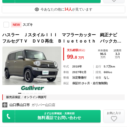
14人
今あなたの他に
が見ています
スズキ
NEW
ハスラー ＪスタイルＩＩＩ マフラーカッター 純正ナビ
フルセグＴＶ ＤＶＤ再生 Ｂｌｕｅｔｏｏｔｈ バックカメ
ラ 前方ドラレコ ＥＴＣ レーンキープ 衝突軽減ブレー
支払総額
(税込)
本体価格
諸費用
キ 横滑り防止 オートライト 前席シートヒーター 社外１
96.5
3.3
99.
8
万円
万円
万円
５ＡＷ
年式
2018年
走行
5.7万km
車検
2027年2月
排気
660cc
整備
法定整備付
修復
なし
保証
保証付 (3ヶ月・走行無制限)
販売店保証
オンライン商談可
山口県山口市
ガリバー山口店
お気に入り
まずは在庫確認・見積依頼
無料通話でお問い合わせ