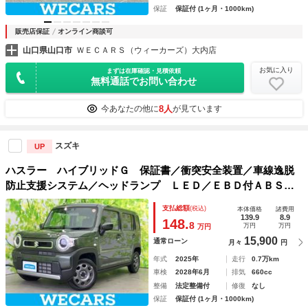
保証
保証付 (1ヶ月・1000km)
販売店保証
オンライン商談可
山口県山口市
ＷＥＣＡＲＳ（ウィーカーズ）大内店
お気に入り
まずは在庫確認・見積依頼
無料通話でお問い合わせ
8人
今あなたの他に
が見ています
スズキ
UP
ハスラー ハイブリッドＧ 保証書／衝突安全装置／車線逸脱
防止支援システム／ヘッドランプ ＬＥＤ／ＥＢＤ付ＡＢＳ／
横滑り防止装置／禁煙車／エアバッグ 運転席／エアバッグ
支払総額
(税込)
本体価格
諸費用
助手席／エアバッグ サイド／衝突安全ボディ
139.9
8.9
148.
8
万円
万円
万円
15,900
通常ローン
月々
円
年式
2025年
走行
0.7万km
車検
2028年6月
排気
660cc
整備
法定整備付
修復
なし
保証
保証付 (1ヶ月・1000km)