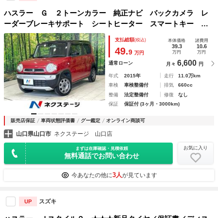
ハスラー Ｇ ２トーンカラー 純正ナビ バックカメラ レ
ーダーブレーキサポート シートヒーター スマートキー オ
ートエアコン 電動格納ミラー プライバシーガラス 禁煙
支払総額
(税込)
本体価格
諸費用
車 ワンオーナー
39.3
10.6
49.
9
万円
万円
万円
6,600
通常ローン
月々
円
年式
2015年
走行
11.0万km
車検
車検整備付
排気
660cc
整備
法定整備付
修復
なし
保証
保証付 (3ヶ月・3000km)
販売店保証
車両状態評価書
グー鑑定
オンライン商談可
山口県山口市
ネクステージ 山口店
お気に入り
まずは在庫確認・見積依頼
無料通話でお問い合わせ
3人
今あなたの他に
が見ています
スズキ
UP