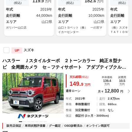
119.
182.
9
6
万円
万円
プアシスト クルーズコントロ
ップ
トヒーター 
(税込)
(税込)
(税込)
ール 横滑り防止装置 衝突軽
テム フォグ
年式
2019年
年式
2025年
年式
減システム
走行距離
44,000km
走行距離
10,000km
走行距離
エリア
山口県
エリア
山口県
エリア
ガリバー山口店
山口トヨペット（株） 一の宮マ
（株）スズキ自
イカーセンター
ＴＡＴＩＯＮ宇
スズキ
UP
ハスラー Ｊスタイルターボ ２トーンカラー 純正８型ナ
ビ 全周囲カメラ セ－フティサポート アダプティブクルー
ズコントロール パーキングセンサーシステム ドラレコ Ｅ
支払総額
(税込)
本体価格
諸費用
ＴＣ ＬＥＤヘッドライト スマートキー Ｂｌｕｅｔｏｏｔ
139.4
10.5
149.
9
万円
万円
万円
ｈ
12,800
通常ローン
月々
円
年式
2021年
走行
2.8万km
車検
車検整備付
排気
660cc
整備
法定整備付
修復
なし
保証
保証付 (3ヶ月・3000km)
販売店保証
車両状態評価書
グー鑑定
OBD診断済み
オンライン商談可