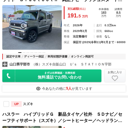
シートヒータ スズキセーフティーサポート 衝突被害軽減シ
支払総額
(税込)
本体価格
諸費用
ステム アイドリングストップ 盗難防止システム 衝突安全
183
8.5
191.
5
万円
万円
万円
ボディ
年式
2026年
走行
0.3万km
車検
2029年2月
排気
660cc
整備
法定整備付
修復
なし
保証
保証付 (2029(令和11)年2月まで・60000k
認定中古車
ディーラー保証
車両状態評価書
オンライン商談可
山口県宇部市
（株）スズキ自販山口 Ｕ’ｓ ＳＴＡＴＩＯＮ宇部
お気に入り
まずは在庫確認・見積依頼
無料通話でお問い合わせ
9人
今あなたの他に
が見ています
スズキ
UP
ハスラー ハイブリッドＧ 新品タイヤ／社外 ＳＤナビ／セ
ーフティサポート（スズキ）／シートヒーター／ヘッドラン
プ ＬＥＤ／Ｂｌｕｅｔｏｏｔｈ接続／ＥＢＤ付ＡＢＳ／横滑