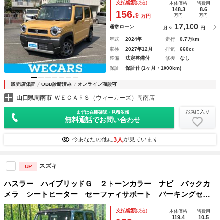
支払総額
(税込)
本体価格
諸費用
り防止装置／アイドリングストップ／クルーズコントロール
148.3
8.6
156.
9
万円
万円
万円
17,100
通常ローン
月々
円
年式
2024年
走行
0.7万km
車検
2027年12月
排気
660cc
整備
法定整備付
修復
なし
保証
保証付 (1ヶ月・1000km)
販売店保証
OBD診断済み
オンライン商談可
山口県周南市
ＷＥＣＡＲＳ（ウィーカーズ）周南店
お気に入り
まずは在庫確認・見積依頼
無料通話でお問い合わせ
3人
今あなたの他に
が見ています
スズキ
UP
ハスラー ハイブリッドＧ ２トーンカラー ナビ バックカ
メラ シートヒーター セーフティサポート パーキングセン
サーシステム ＥＴＣ スマートキー Ｂｌｕｅｔｏｏｔｈ
支払総額
(税込)
本体価格
諸費用
アイドリングストップ 禁煙車 ワンオーナー
119.4
10.5