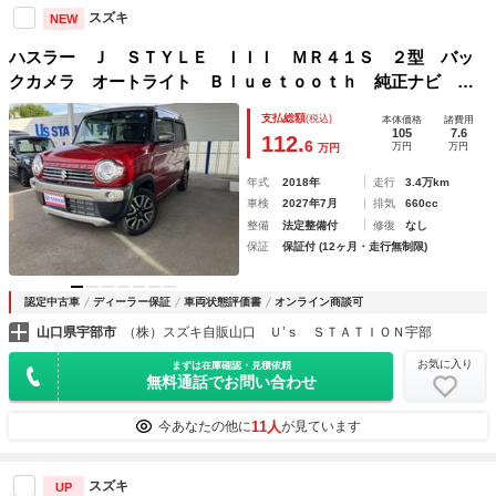
スズキ
NEW
ハスラー Ｊ ＳＴＹＬＥ ＩＩＩ ＭＲ４１Ｓ ２型 バッ
クカメラ オートライト Ｂｌｕｅｔｏｏｔｈ 純正ナビ プ
ッシュスタート シートヒーター オートエアコン スズキセ
支払総額
(税込)
本体価格
諸費用
ーフティーサポート 衝突被害軽減システム アイドリングス
105
7.6
112.
6
万円
万円
万円
トップ 横滑り防止機能
年式
2018年
走行
3.4万km
車検
2027年7月
排気
660cc
整備
法定整備付
修復
なし
保証
保証付 (12ヶ月・走行無制限)
認定中古車
ディーラー保証
車両状態評価書
オンライン商談可
山口県宇部市
（株）スズキ自販山口 Ｕ’ｓ ＳＴＡＴＩＯＮ宇部
お気に入り
まずは在庫確認・見積依頼
無料通話でお問い合わせ
11人
今あなたの他に
が見ています
スズキ
UP