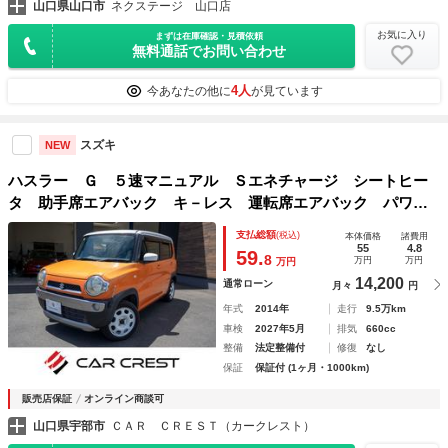
山口県山口市
ネクステージ 山口店
お気に入り
まずは在庫確認・見積依頼
無料通話でお問い合わせ
4人
今あなたの他に
が見ています
スズキ
NEW
ハスラー Ｇ ５速マニュアル Ｓエネチャージ シートヒー
タ 助手席エアバック キ－レス 運転席エアバック パワー
ウィンドウ フルフラット セキュリティー 電格ドアミラ
支払総額
(税込)
本体価格
諸費用
ー 衝突安全ボディ パワーステアリング ＡＢＳ
55
4.8
59.
8
万円
万円
万円
14,200
通常ローン
月々
円
年式
2014年
走行
9.5万km
車検
2027年5月
排気
660cc
整備
法定整備付
修復
なし
保証
保証付 (1ヶ月・1000km)
販売店保証
オンライン商談可
山口県宇部市
ＣＡＲ ＣＲＥＳＴ（カークレスト）