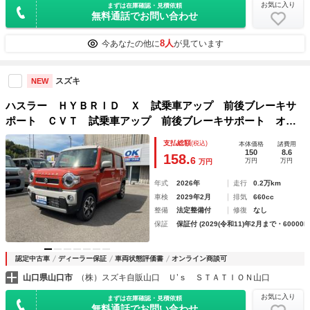
お気に入り
まずは在庫確認・見積依頼
無料通話でお問い合わせ
8人
今あなたの他に
が見ています
スズキ
NEW
ハスラー ＨＹＢＲＩＤ Ｘ 試乗車アップ 前後ブレーキサ
ポート ＣＶＴ 試乗車アップ 前後ブレーキサポート オー
トエアコン シートヒーター アダプティブクルーズコントロ
支払総額
(税込)
本体価格
諸費用
ール ステアリングオーディオスイッチ プッシュスタート
150
8.6
158.
6
万円
万円
万円
助手席エアバッグ サイドエアバッグ ＣＶＴ車
年式
2026年
走行
0.2万km
車検
2029年2月
排気
660cc
整備
法定整備付
修復
なし
保証
保証付 (2029(令和11)年2月まで・60000k
認定中古車
ディーラー保証
車両状態評価書
オンライン商談可
山口県山口市
（株）スズキ自販山口 Ｕ’ｓ ＳＴＡＴＩＯＮ山口
お気に入り
まずは在庫確認・見積依頼
無料通話でお問い合わせ