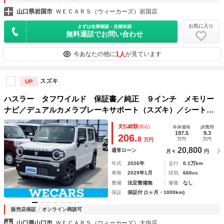
山口県岩国市
ＷＥＣＡＲＳ（ウィーカーズ）岩国店
お気に入り
まずは在庫確認・見積依頼
無料通話でお問い合わせ
1人
今あなたの他に
が見ています
スズキ
UP
ハスラー タフワイルド 保証書／純正 ９インチ メモリー
ナビ／デュアルカメラブレーキサポート（スズキ）／シートヒ
ーター 前席／全方位モニター／車線逸脱防止支援システム／
支払総額
(税込)
本体価格
諸費用
ヘッドランプ ＬＥＤ／ＵＳＢジャック
197.5
9.3
206.
8
万円
万円
万円
20,800
通常ローン
月々
円
年式
2026年
走行
0.1万km
車検
2029年1月
排気
660cc
整備
法定整備無
修復
なし
保証
保証付 (1ヶ月・1000km)
販売店保証
オンライン商談可
山口県山口市
ＷＥＣＡＲＳ（ウィーカーズ）大内店