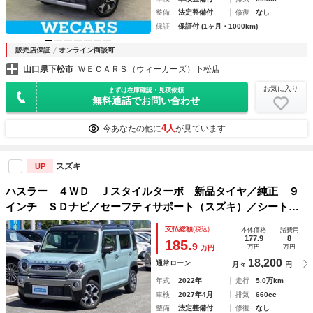
整備
法定整備付
修復
なし
保証
保証付 (1ヶ月・1000km)
販売店保証
オンライン商談可
山口県下松市
ＷＥＣＡＲＳ（ウィーカーズ）下松店
お気に入り
まずは在庫確認・見積依頼
無料通話でお問い合わせ
4人
今あなたの他に
が見ています
スズキ
UP
ハスラー ４ＷＤ Ｊスタイルターボ 新品タイヤ／純正 ９
インチ ＳＤナビ／セーフティサポート（スズキ）／シートヒ
ーター 前席／全方位モニター／車線逸脱防止支援システム／
支払総額
(税込)
本体価格
諸費用
シート ハーフレザー／ヘッドランプ ＬＥＤ／ＵＳＢジャッ
177.9
8
185.
9
万円
万円
万円
ク
18,200
通常ローン
月々
円
年式
2022年
走行
5.0万km
車検
2027年4月
排気
660cc
整備
法定整備付
修復
なし