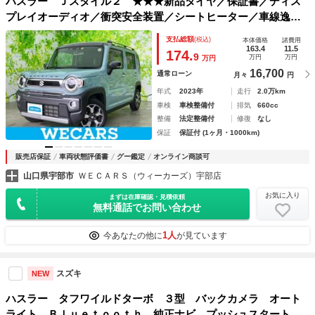
ハスラー Ｊスタイル２ ★★★新品タイヤ／保証書／ディス
プレイオーディオ／衝突安全装置／シートヒーター／車線逸脱
防止支援システム／ドライブレコーダー 社外／ヘッドラン
支払総額
(税込)
本体価格
諸費用
プ ＬＥＤ／Ｂｌｕｅｔｏｏｔｈ接続／ＥＢＤ付ＡＢＳ
163.4
11.5
174.
9
万円
万円
万円
16,700
通常ローン
月々
円
年式
2023年
走行
2.0万km
車検
車検整備付
排気
660cc
整備
法定整備付
修復
なし
保証
保証付 (1ヶ月・1000km)
販売店保証
車両状態評価書
グー鑑定
オンライン商談可
山口県宇部市
ＷＥＣＡＲＳ（ウィーカーズ）宇部店
お気に入り
まずは在庫確認・見積依頼
無料通話でお問い合わせ
1人
今あなたの他に
が見ています
スズキ
NEW
ハスラー タフワイルドターボ ３型 バックカメラ オート
ライト Ｂｌｕｅｔｏｏｔｈ 純正ナビ プッシュスタート