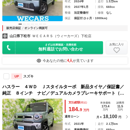
年式
2024年
走行
1.5万km
車検
2027年1月
排気
660cc
整備
法定整備付
修復
なし
保証
保証付 (1ヶ月・1000km)
販売店保証
オンライン商談可
山口県下松市
ＷＥＣＡＲＳ（ウィーカーズ）下松店
お気に入り
まずは在庫確認・見積依頼
無料通話でお問い合わせ
4人
今あなたの他に
が見ています
スズキ
UP
ハスラー ４ＷＤ Ｊスタイルターボ 新品タイヤ／保証書／
純正 ８インチ ナビ／デュアルカメラブレーキサポート（ス
ズキ）／シートヒーター 前席／全方位モニター用カメラ／車
支払総額
(税込)
本体価格
諸費用
線逸脱防止支援システム／ドライブレコーダー 前後
173.4
11.5
184.
9
万円
万円
万円
18,100
通常ローン
月々
円
年式
2021年
走行
2.1万km
車検
車検整備付
排気
660cc