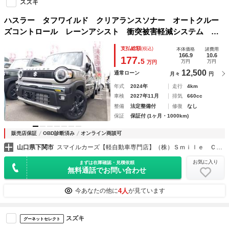
スズキ
ハスラー タフワイルド クリアランスソナー オートクルー
ズコントロール レーンアシスト 衝突被害軽減システム オ
ートライト ＬＥＤヘッドランプ スマートキー アイドリン
支払総額
(税込)
本体価格
諸費用
グストップ 電動格納ミラー シートヒーター ＣＶＴ
166.9
10.6
177.
5
万円
万円
万円
12,500
通常ローン
月々
円
年式
2024年
走行
4km
車検
2027年11月
排気
660cc
整備
法定整備付
修復
なし
保証
保証付 (1ヶ月・1000km)
販売店保証
OBD診断済み
オンライン商談可
山口県下関市
スマイルカーズ【軽自動車専門店】（株）Ｓｍｉｌｅ Ｃａｒｚ
お気に入り
まずは在庫確認・見積依頼
無料通話でお問い合わせ
4人
今あなたの他に
が見ています
スズキ
グーネットセレクト