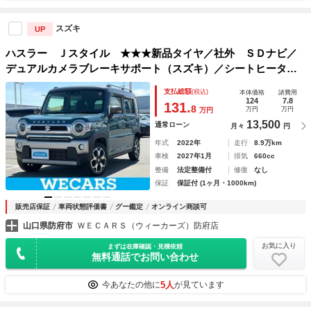
スズキ
UP
ハスラー Ｊスタイル ★★★新品タイヤ／社外 ＳＤナビ／
デュアルカメラブレーキサポート（スズキ）／シートヒータ
ー 前席／車線逸脱防止支援システム／ドライブレコーダー
支払総額
(税込)
本体価格
諸費用
前後／ヘッドランプ ＬＥＤ／Ｂｌｕｅｔｏｏｔｈ接続
124
7.8
131.
8
万円
万円
万円
13,500
通常ローン
月々
円
年式
2022年
走行
8.9万km
車検
2027年1月
排気
660cc
整備
法定整備付
修復
なし
保証
保証付 (1ヶ月・1000km)
販売店保証
車両状態評価書
グー鑑定
オンライン商談可
山口県防府市
ＷＥＣＡＲＳ（ウィーカーズ）防府店
お気に入り
まずは在庫確認・見積依頼
無料通話でお問い合わせ
5人
今あなたの他に
が見ています