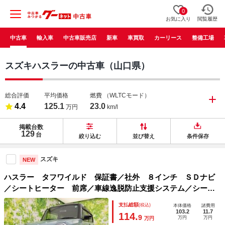
0
お気に入り
閲覧履歴
中古車
輸入車
中古車販売店
新車
車買取
カーリース
整備工場
スズキハスラーの中古車（山口県）
総合評価
平均価格
燃費
（WLTCモード）
4.4
125.1
23.0
万円
km/l
掲載台数
129
台
絞り込む
並び替え
条件保存
スズキ
NEW
ハスラー タフワイルド 保証書／社外 ８インチ ＳＤナビ
／シートヒーター 前席／車線逸脱防止支援システム／シー
ト ハーフレザー／ヘッドランプ ＬＥＤ／ＥＴＣ／ＥＢＤ付
支払総額
(税込)
本体価格
諸費用
ＡＢＳ／横滑り防止装置／アイドリングストップ
103.2
11.7
114.
9
万円
万円
万円