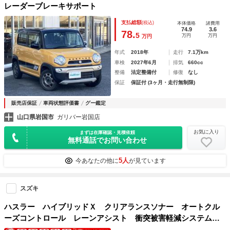
レーダーブレーキサポート
支払総額
(税込)
本体価格
諸費用
74.9
3.6
78.
5
万円
万円
万円
年式
2018年
走行
7.1万km
車検
2027年6月
排気
660cc
整備
法定整備付
修復
なし
保証
保証付 (3ヶ月・走行無制限)
販売店保証
車両状態評価書
グー鑑定
山口県岩国市
ガリバー岩国店
お気に入り
まずは在庫確認・見積依頼
無料通話でお問い合わせ
5人
今あなたの他に
が見ています
スズキ
ハスラー ハイブリッドＸ クリアランスソナー オートクル
ーズコントロール レーンアシスト 衝突被害軽減システム
オートライト ＬＥＤヘッドランプ スマートキー アイドリ