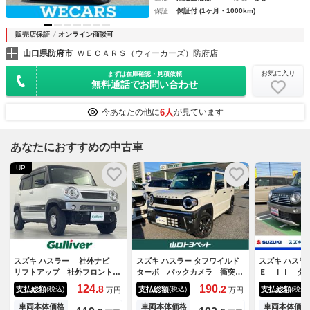
保証
保証付 (1ヶ月・1000km)
販売店保証
オンライン商談可
山口県防府市
ＷＥＣＡＲＳ（ウィーカーズ）防府店
お気に入り
まずは在庫確認・見積依頼
無料通話でお問い合わせ
6人
今あなたの他に
が見ています
あなたにおすすめの中古車
UP
スズキ ハスラー 社外ナビ
スズキ ハスラー タフワイルド
スズキ ハスラ
リフトアップ 社外フロントリ
ターボ バックカメラ 衝突被
Ｅ ＩＩ タ
アバンパー 前方ドラレコ Ｅ
害軽減システム ＥＴＣ ドラ
Ｓ ２型 ４
124.
190.
8
2
支払総額
支払総額
支払総額
(税込)
(税込)
(税込)
万円
万円
ＴＣ ハーフレザーシート 前
レコ ＬＥＤヘッドランプ ワ
クカメラ プ
席シートヒーター レーンキー
ンオーナー アイドリングスト
ＥＴＣ オー
車両本体価格
車両本体価格
車両本体価格