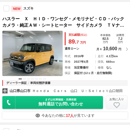
スズキ
NEW
ハスラー Ｘ ＨＩＤ・ワンセグ・メモリナビ・ＣＤ・バック
カメラ・純正ＡＷ・シートヒーター サイドカメラ ＴＶナ
ビ ベンチ席 格納ミラー リアカメラ ブルートゥースオー
支払総額
(税込)
本体価格
諸費用
ディオ 衝突安全ボディ スマートキ ＥＳＣ
82.5
7.2
89.
7
万円
万円
万円
10,600
通常ローン
月々
円
年式
2016年
走行
4.3万km
車検
2027年4月
排気
660cc
整備
法定整備付
修復
なし
保証
保証付 (12ヶ月・走行無制限)
ディーラー保証
車両状態評価書
山口県山口市
Ｈｏｎｄａ Ｃａｒｓ 山口 Ｕ－Ｓｅｌｅｃｔ山口朝田
お気に入り
まずは在庫確認・見積依頼
無料通話でお問い合わせ
17人
今あなたの他に
が見ています