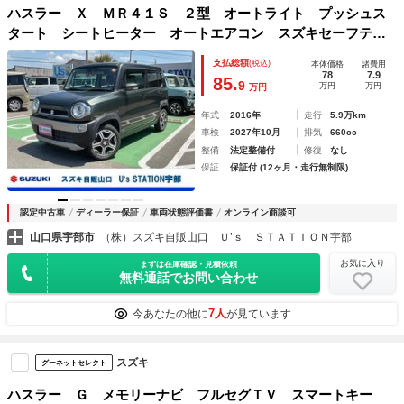
ハスラー Ｘ ＭＲ４１Ｓ ２型 オートライト プッシュス
タート シートヒーター オートエアコン スズキセーフティ
ーサポート アイドリングストップ 横滑り防止機能 衝突安
支払総額
(税込)
本体価格
諸費用
全ボディ 盗難防止システム
78
7.9
85.
9
万円
万円
万円
年式
2016年
走行
5.9万km
車検
2027年10月
排気
660cc
整備
法定整備付
修復
なし
保証
保証付 (12ヶ月・走行無制限)
認定中古車
ディーラー保証
車両状態評価書
オンライン商談可
山口県宇部市
（株）スズキ自販山口 Ｕ’ｓ ＳＴＡＴＩＯＮ宇部
お気に入り
まずは在庫確認・見積依頼
無料通話でお問い合わせ
7人
今あなたの他に
が見ています
スズキ
グーネットセレクト
ハスラー Ｇ メモリーナビ フルセグＴＶ スマートキー