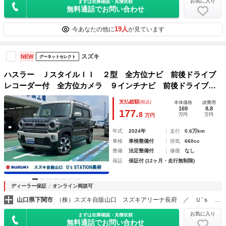
お気に入り
まずは在庫確認・見積依頼
無料通話でお問い合わせ
19人
今あなたの他に
が見ています
スズキ
NEW
グーネットセレクト
ハスラー ＪスタイルＩＩ ２型 全方位ナビ 前後ドライブ
レコーダー付 全方位カメラ ９インチナビ 前後ドライブレ
コーダー 前後ブレーキサポート フットパーキングブレー
支払総額
(税込)
本体価格
諸費用
キ オートエアコン ナノイー搭載 シートヒーター オート
169
8.8
177.
8
万円
万円
万円
ライト フロントフォグランプ
年式
2024年
走行
0.6万km
車検
車検整備付
排気
660cc
整備
法定整備付
修復
なし
保証
保証付 (12ヶ月・走行無制限)
ディーラー保証
オンライン商談可
山口県下関市
（株）スズキ自販山口 スズキアリーナ長府 ／ Ｕ’ｓ ＳＴＡＴＩＯＮ長府
お気に入り
まずは在庫確認・見積依頼
無料通話でお問い合わせ