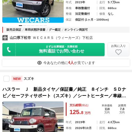
年式
2015年
走行
5.7万km
車検
車検整備付
排気
660cc
整備
法定整備付
修復
なし
保証
保証付 (1ヶ月・1000km)
販売店保証
車両状態評価書
グー鑑定
オンライン商談可
山口県下松市
ＷＥＣＡＲＳ（ウィーカーズ）下松店
お気に入り
まずは在庫確認・見積依頼
無料通話でお問い合わせ
4人
今あなたの他に
が見ています
スズキ
NEW
ハスラー Ｊ 新品タイヤ／保証書／純正 ８インチ ＳＤナ
ビ／セーフティサポート（スズキ）／シートヒーター／車線逸
脱防止支援システム／シート ハーフレザー／ヘッドランプ
支払総額
(税込)
本体価格
諸費用
ＬＥＤ／Ｂｌｕｅｔｏｏｔｈ接続／ＥＴＣ
118
7.8
125.
8
万円
万円
万円
年式
2019年
走行
4.0万km
車検
2026年10月
排気
660cc