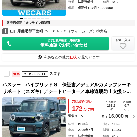
整備
法定整備付
修復
なし
保証
保証付 (1ヶ月・1000km)
販売店保証
オンライン商談可
山口県熊毛郡平生町
ＷＥＣＡＲＳ（ウィーカーズ）柳井店
お気に入り
まずは在庫確認・見積依頼
無料通話でお問い合わせ
13人
今あなたの他に
が見ています
スズキ
NEW
グーネットセレクト
ハスラー ハイブリッドＧ 保証書／デュアルカメラブレーキ
サポート（スズキ）／シートヒーター／車線逸脱防止支援シス
テム／ヘッドランプ ＬＥＤ／ＥＢＤ付ＡＢＳ／横滑り防止装
支払総額
(税込)
本体価格
諸費用
置／アイドリングストップ
163.2
9.7
172.
9
万円
万円
万円
16,000
通常ローン
月々
円
年式
2026年
走行
10km
車検
2029年7月
排気
660cc
整備
法定整備無
修復
なし