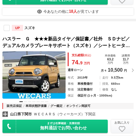
18人
今あなたの他に
が見ています
スズキ
UP
ハスラー Ｇ ★★★新品タイヤ／保証書／社外 ＳＤナビ／
デュアルカメラブレーキサポート（スズキ）／シートヒータ
ー 前席／車線逸脱防止支援システム／Ｂｌｕｅｔｏｏｔｈ接
支払総額
(税込)
本体価格
諸費用
続／ＥＴＣ／ＥＢＤ付ＡＢＳ／横滑り防止装置
63.2
11.7
74.
9
万円
万円
万円
10,500
通常ローン
月々
円
年式
2019年
走行
9.5万km
車検
車検整備付
排気
660cc
整備
法定整備付
修復
なし
保証
保証付 (1ヶ月・1000km)
販売店保証
車両状態評価書
グー鑑定
オンライン商談可
山口県下関市
ＷＥＣＡＲＳ（ウィーカーズ）下関店
お気に入り
まずは在庫確認・見積依頼
無料通話でお問い合わせ