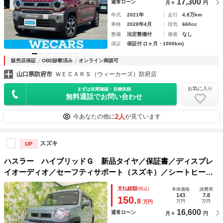
17,300
通常ローン
月々
円
年式
2021年
走行
4.8万km
車検
2028年4月
排気
660cc
整備
法定整備付
修復
なし
保証
保証付 (1ヶ月・1000km)
販売店保証
OBD診断済み
オンライン商談可
山口県防府市
ＷＥＣＡＲＳ（ウィーカーズ）防府店
お気に入り
まずは在庫確認・見積依頼
無料通話でお問い合わせ
2人
今あなたの他に
が見ています
スズキ
UP
ハスラー ハイブリッドＧ 新品タイヤ／保証書／ディスプレ
イオーディオ／セーフティサポート（スズキ）／シートヒータ
ー 前席／Ｂｌｕｅｔｏｏｔｈ接続／ＥＢＤ付ＡＢＳ／横滑り
支払総額
(税込)
本体価格
諸費用
防止装置／アイドリングストップ／バックモニター
143
7.8
150.
8
万円
万円
万円
16,600
通常ローン
月々
円