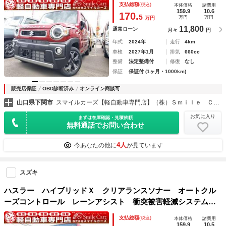
支払総額
(税込)
本体価格
諸費用
ングストップ 電動格納ミラー シートヒーター ＣＶＴ
159.9
10.6
170.
5
万円
万円
万円
11,800
通常ローン
月々
円
年式
2024年
走行
4km
車検
2027年1月
排気
660cc
整備
法定整備付
修復
なし
保証
保証付 (1ヶ月・1000km)
販売店保証
OBD診断済み
オンライン商談可
山口県下関市
スマイルカーズ【軽自動車専門店】（株）Ｓｍｉｌｅ Ｃａｒｚ
お気に入り
まずは在庫確認・見積依頼
無料通話でお問い合わせ
4人
今あなたの他に
が見ています
スズキ
ハスラー ハイブリッドＸ クリアランスソナー オートクル
ーズコントロール レーンアシスト 衝突被害軽減システム
オートライト ＬＥＤヘッドランプ スマートキー アイドリ
支払総額
(税込)
本体価格
諸費用
ングストップ 電動格納ミラー シートヒーター ＣＶＴ
159.9
10.5