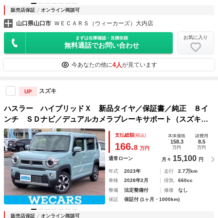
販売店保証
オンライン商談可
山口県山口市
ＷＥＣＡＲＳ（ウィーカーズ）大内店
お気に入り
まずは在庫確認・見積依頼
無料通話でお問い合わせ
4人
今あなたの他に
が見ています
スズキ
UP
ハスラー ハイブリッドＸ 新品タイヤ／保証書／純正 ８イ
ンチ ＳＤナビ／デュアルカメラブレーキサポート（スズキ）
／シートヒーター 前席／車線逸脱防止支援システム／ドライ
支払総額
(税込)
本体価格
諸費用
ブレコーダー 社外／ヘッドランプ ＬＥＤ
158.3
8.5
166.
8
万円
万円
万円
15,100
通常ローン
月々
円
年式
2023年
走行
2.7万km
車検
2028年2月
排気
660cc
整備
法定整備付
修復
なし
保証
保証付 (1ヶ月・1000km)
販売店保証
オンライン商談可