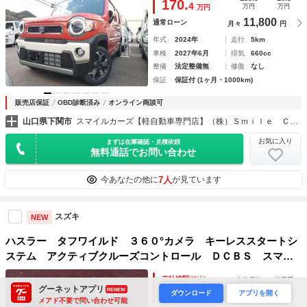
170.
4
万円
万円
万円
11,800
通常ローン
月々
円
年式
2024年
走行
5km
車検
2027年6月
排気
660cc
整備
法定整備無
修復
なし
保証
保証付 (1ヶ月・1000km)
販売店保証
OBD診断済み
オンライン商談可
山口県下関市
スマイルカーズ【軽自動車専門店】（株）Ｓｍｉｌｅ Ｃａｒｚ
お気に入り
まずは在庫確認・見積依頼
無料通話でお問い合わせ
7人
今あなたの他に
が見ています
スズキ
NEW
ハスラー タフワイルド ３６０°カメラ キーレススタートシ
ステム アクティブクルーズコントロール ＤＣＢＳ スマキ
ー ＩＳＴＯＰ フルフラット コーナーセンサ ＬＤＷ 電
支払総額
(税込)
本体価格
諸費用
格ミラー シートヒーター搭載 セキュリティー Ａライト
189.9
10.9
グーネットアプリ
RENEW
200.
ダウンロード
アプリを開く
8
万円
万円
万円
メアド不要で問い合わせ可能