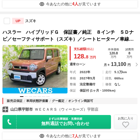
4人
今あなたの他に
が見ています
スズキ
UP
ハスラー ハイブリッドＧ 保証書／純正 ８インチ ＳＤナ
ビ／セーフティサポート（スズキ）／シートヒーター／車線逸
脱防止支援システム／Ｂｌｕｅｔｏｏｔｈ接続／ＥＢＤ付ＡＢ
支払総額
(税込)
本体価格
諸費用
Ｓ／横滑り防止装置／アイドリングストップ／バックモニター
120.8
8
128.
8
万円
万円
万円
13,100
通常ローン
月々
円
年式
2022年
走行
5.1万km
車検
2027年5月
排気
660cc
整備
法定整備付
修復
なし
保証
保証付 (1ヶ月・1000km)
販売店保証
車両状態評価書
グー鑑定
オンライン商談可
山口県宇部市
ＷＥＣＡＲＳ（ウィーカーズ）宇部店
お気に入り
まずは在庫確認・見積依頼
無料通話でお問い合わせ
7人
今あなたの他に
が見ています