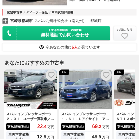
認定中古車
ディーラー保証
車両状態評価書
宮崎県都城市
スバル九州株式会社（南九州） 都城店
お気に入り
まずは在庫確認・見積依頼
無料通話でお問い合わせ
6人
今あなたの他に
が見ています
あなたにおすすめの中古車
UP
UP
スバル インプレッサスポーツ
スバル インプレッサスポーツ
スバル インプ
２．０ｉ ユーザー買取車／Ｌ
１．６ｉ－Ｌアイサイト アイ
ＳＴＩスポー
ＥＤヘッドランプ／ＥＴＣ／Ｔ
サイト・フルセグナビ・バック
ロ 禁煙車 
22.
69.
4
3
支払総額
支払総額
支払総額
(税込)
(税込)
(税込)
万円
万円
Ｖ／パドルシフト／Ｂｌｕｅｔ
カメラ・ＢＴオーディオ・ＬＥ
正ナビ フル
ｏｏｔｈＡｕｄｉｏ／クルーズ
Ｄライト・フォグライト・１６
カメラ レー
車両本体価格
車両本体価格
車両本体価格
12.
49.
8
9
万円
万円
コントロール／アイドリングス
ＡＷ・ＥＴＣ・ＬＫＡ・ＢＳ
トロール Ｅ
(税込)
(税込)
(税込)