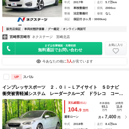
年式
2017年
走行
5.7万km
車検
車検整備付
排気
2000cc
整備
法定整備付
修復
なし
保証
保証付 (3ヶ月・3000km)
販売店保証
車両状態評価書
グー鑑定
オンライン商談可
宮崎県宮崎市
ネクステージ 宮崎北店
お気に入り
まずは在庫確認・見積依頼
無料通話でお問い合わせ
3人
今あなたの他に
が見ています
スバル
UP
インプレッサスポーツ ２．０ｉ－Ｌアイサイト ＳＤナビ
衝突被害軽減システム レーダークルーズ ドラレコ コーナ
ーセンサー スマートキー ＨＩＤヘッド ＥＴＣ 純正１７
支払総額
(税込)
本体価格
諸費用
インチアルミ 車線逸脱警報 オートライト デュアルエアコ
93.1
11.8
104.
9
万円
万円
万円
ン
7,400
通常ローン
月々
円
年式
2018年
走行
8.4万km