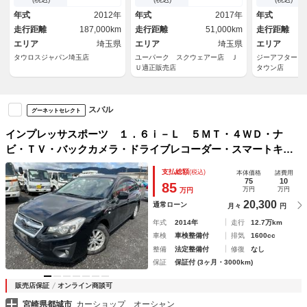
トップ／電動格納ミラー／社外
Ｍ・ＵＳＢ・本革ステアリン
ト クリアラ
年式
2012年
年式
2017年
年式
１５インチアルミホイール／キ
グ・クルーズコントロール・ア
ートプッシュ
走行距離
187,000km
走行距離
51,000km
走行距離
ーレスキー
イドリングストップ
ヘッドライト
エリア
埼玉県
エリア
埼玉県
エリア
タウロスジャパン埼玉店
ユーパーク スクウェアー店 Ｊ
ジーアフターＭ
Ｕ適正販売店
タウン店
スバル
グーネットセレクト
インプレッサスポーツ １．６ｉ－Ｌ ５ＭＴ・４ＷＤ・ナ
ビ・ＴＶ・バックカメラ・ドライブレコーダー・スマートキ
ー・プッシュスタート・純正アルミホイール・リアウイング・
支払総額
(税込)
本体価格
諸費用
フォグ・ＥＴＣ
75
10
85
万円
万円
万円
20,300
通常ローン
月々
円
年式
2014年
走行
12.7万km
車検
車検整備付
排気
1600cc
整備
法定整備付
修復
なし
保証
保証付 (3ヶ月・3000km)
販売店保証
オンライン商談可
宮崎県都城市
カーショップ オーシャン