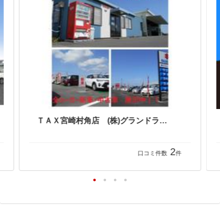
ＴＡＸ宮崎村角店 (株)グランドライン
2
口コミ件数
件