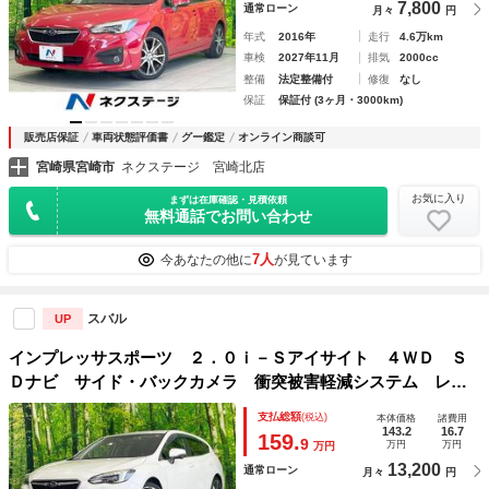
7,800
通常ローン
月々
円
年式
2016年
走行
4.6万km
車検
2027年11月
排気
2000cc
整備
法定整備付
修復
なし
保証
保証付 (3ヶ月・3000km)
販売店保証
車両状態評価書
グー鑑定
オンライン商談可
宮崎県宮崎市
ネクステージ 宮崎北店
お気に入り
まずは在庫確認・見積依頼
無料通話でお問い合わせ
7人
今あなたの他に
が見ています
スバル
UP
インプレッサスポーツ ２．０ｉ－Ｓアイサイト ４ＷＤ Ｓ
Ｄナビ サイド・バックカメラ 衝突被害軽減システム レー
ダークルーズ 禁煙車 コーナーセンサー スマートキー Ｌ
支払総額
(税込)
本体価格
諸費用
ＥＤヘッド ＥＴＣ 純正１８インチアルミ オートエアコ
143.2
16.7
159.
9
万円
万円
万円
ン Ｂｌｕｅｔｏｏｔｈ
13,200
通常ローン
月々
円