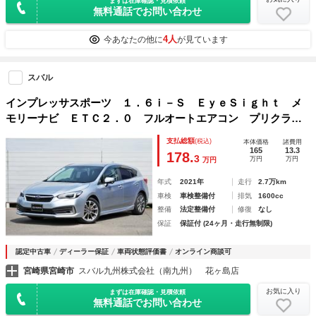
まずは在庫確認・見積依頼
無料通話でお問い合わせ
4人
今あなたの他に
が見ています
スバル
インプレッサスポーツ １．６ｉ－Ｓ ＥｙｅＳｉｇｈｔ メ
モリーナビ ＥＴＣ２．０ フルオートエアコン プリクラッ
シュブレーキ 全車速追従機能付クルーズコントロール アク
支払総額
(税込)
本体価格
諸費用
ティブレーンキープ Ｒカメラ 後方警戒支援システムＳＲＶ
165
13.3
178.
3
万円
万円
万円
Ｄ 後退時ブレーキアシストＲＡＢ
年式
2021年
走行
2.7万km
車検
車検整備付
排気
1600cc
整備
法定整備付
修復
なし
保証
保証付 (24ヶ月・走行無制限)
認定中古車
ディーラー保証
車両状態評価書
オンライン商談可
宮崎県宮崎市
スバル九州株式会社（南九州） 花ヶ島店
お気に入り
まずは在庫確認・見積依頼
無料通話でお問い合わせ