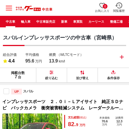
0
お気に入り
閲覧履歴
中古車
輸入車
中古車販売店
新車
車買取
カーリース
整備工場
スバルインプレッサスポーツの中古車（宮崎県）
総合評価
平均価格
燃費
（WLTCモード）
4.4
95.6
13.9
万円
km/l
掲載台数
7
台
絞り込む
並び替え
条件保存
スバル
UP
インプレッサスポーツ ２．０ｉ－Ｌアイサイト 純正ＳＤナ
ビ バックカメラ 衝突被害軽減システム レーダークルー
ズ 禁煙車 スマートキー ＬＥＤヘッド ＥＴＣ 純正１７
支払総額
(税込)
本体価格
諸費用
インチアルミ オートライト デュアルエアコン Ｂｌｕｅｔ
70.6
12.3
82.
9
万円
万円
万円
ｏｏｔｈ ＣＤ