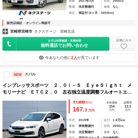
車検
2027年3月
排気
2000cc
整備
法定整備付
修復
なし
保証
保証付 (3ヶ月・3000km)
販売店保証
オンライン商談可
宮崎県宮崎市
ネクステージ 宮崎北店
お気に入り
まずは在庫確認・見積依頼
無料通話でお問い合わせ
2人
今あなたの他に
が見ています
スバル
NEW
インプレッサスポーツ ２．０ｉ－Ｓ ＥｙｅＳｉｇｈｔ メ
モリーナビ ＥＴＣ２．０ 左右独立温度調整フルオートエア
コン プリクラッシュブレーキ 全車速追従機能付クルーズコ
支払総額
(税込)
本体価格
諸費用
ントロール アクティブレーンキープ Ｒカメラ 後退時ブレ
154
13.3
167.
3
万円
万円
万円
ーキアシストＲＡＢ 後方警戒支援システムＳＲＶＤ
年式
2019年
走行
1.8万km
車検
車検整備付
排気
2000cc
整備
法定整備付
修復
なし
保証
保証付 (24ヶ月・走行無制限)