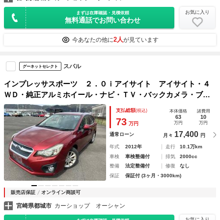
お気に入り
まずは在庫確認・見積依頼
無料通話でお問い合わせ
2人
今あなたの他に
が見ています
スバル
グーネットセレクト
インプレッサスポーツ ２．０ｉアイサイト アイサイト・４
ＷＤ・純正アルミホイール・ナビ・ＴＶ・バックカメラ・ブル
ートゥース・スマートキー・フォグ
支払総額
(税込)
本体価格
諸費用
63
10
73
万円
万円
万円
17,400
通常ローン
月々
円
年式
2012年
走行
10.1万km
車検
車検整備付
排気
2000cc
整備
法定整備付
修復
なし
保証
保証付 (3ヶ月・3000km)
販売店保証
オンライン商談可
宮崎県都城市
カーショップ オーシャン
お気に入り