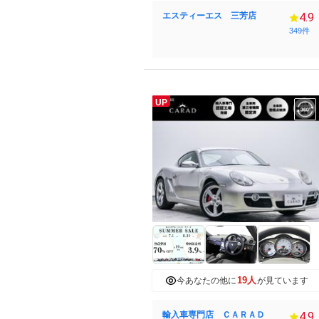
エスティーエス 三芳店
4.9
349件
UP
19人
今あなたの他に
が見ています
輸入車専門店 ＣＡＲＡＤ
4.9