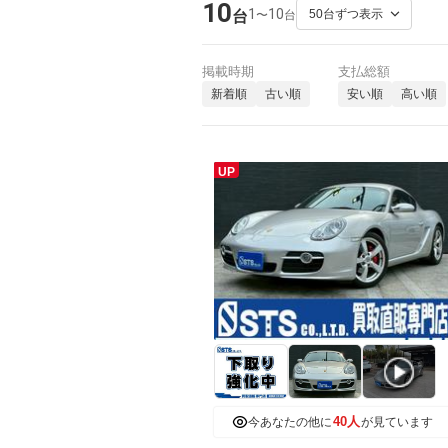
10
1
10
〜
台
台
掲載時期
支払総額
新着順
古い順
安い順
高い順
UP
40人
今あなたの他に
が見ています