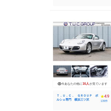
16人
今あなたの他に
が見ています
Ｔ．Ｕ．Ｃ． ＧＲＯＵＰ ポ
4.9
ルシェ専門 横浜三ツ沢
139件