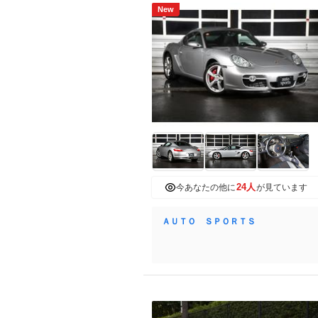
New
24人
今あなたの他に
が見ています
ＡＵＴＯ ＳＰＯＲＴＳ