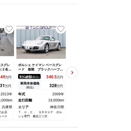
ースグレ
ポルシェ ケイマン ベースグレ
ポルシェ ケイマン Ｓ スポー
ポルシ
（２名）
ード 後期 ブラックハーフレ
ツクロノＰＫＧ 天バリ張り替
ード
ポーツシ
ザーシート シートヒーター
済 シートヒーター 社外ナ
レコ
449
340.
5
367.
5
支払総額
支払総額
支払
万円
(税込)
万円
(税込)
万円
シャーシ
クラリオンＨＤＤナビ フルセ
ビ テレビ ＰＳＭ キセノン
ート
Ｓ仕様テ
グＴＶ オートエアコン ケイ
ライト ポルシェセンター整備
Ｍ 
車両本体価格
車両本体価格
車両
31
328
348
万円
万円
万円
ライブレ
マン１７インチＡＷ キセノン
（Ｈ２０．２２．２４．２６．
イマ
(税込)
(税込)
カメラ
ヘッドライト ダイナミックコ
２８．２９．３０．３１．Ｒ
アル
2013年
年式
2009年
年式
2005年
年式
ーナリングライト リアフォ
２．３．４．５．６．７）
整備
6,000km
グ ２年保証
走行距離
19,000km
走行距離
45,000km
キー
走行
兵庫県
エリア
神奈川県
エリア
奈良県
エリ
士のお店
Ｔ．Ｕ．Ｃ． ＧＲＯＵＰ ポル
宮武オート学園前 正規輸入車専
宮武オ
ォース
シェ専門 横浜三ツ沢
門店
門店