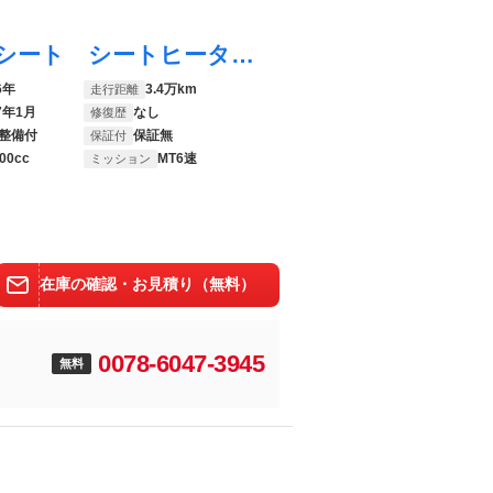
ケイマン Ｓ ６ＭＴ スポクロ スポーツシート シートヒーター ＬＨＤ
6年
3.4万km
走行距離
7年1月
なし
修復歴
整備付
保証無
保証付
00cc
MT6速
ミッション
在庫の確認・お見積り（無料）
0078-6047-3945
無料