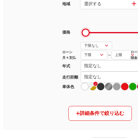
選択する
地域
マガジン
車カタログ
価格
自動車ローン
ローン
ロー
～
月々支払
頭金
保険
年式
レビュー
走行距離
車体色
価格相場
教習所
詳細条件で絞り込む
用語集