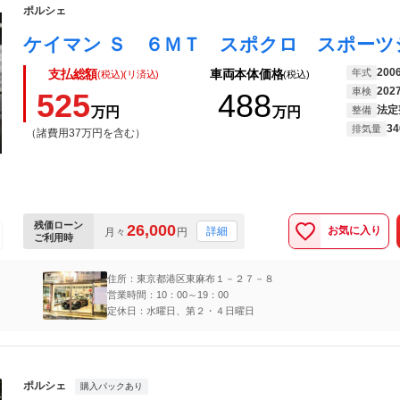
ポルシェ
200
年式
支払総額
車両本体価格
(税込)(リ済込)
(税込)
202
車検
525
488
法定
万円
万円
整備
34
排気量
（諸費用37万円を含む）
残価ローン
26,000
お気に入り
詳細
月々
円
ご利用時
住所：東京都港区東麻布１－２７－８
営業時間：10：00～19：00
定休日：水曜日、第２・４日曜日
ポルシェ
購入パックあり