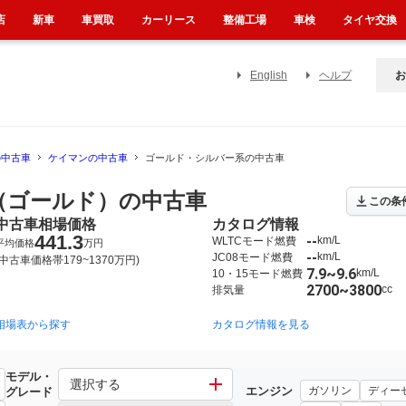
店
新車
車買取
カーリース
整備工場
車検
タイヤ交換
English
ヘルプ
お
の中古車
ケイマンの中古車
ゴールド・シルバー系の中古車
（ゴールド）の中古車
この条
中古車相場価格
カタログ情報
441.3
--
km/L
WLTCモード燃費
平均価格
万円
--
km/L
JC08モード燃費
(中古車価格帯179~1370万円)
7.9~9.6
km/L
10・15モード燃費
2700~3800
cc
排気量
相場表から探す
2005年8月~2012年12月（50）
2012年12月~2016年4月（33）
カタログ情報を見る
モデル・
選択する
エンジン
ガソリン
ディー
グレード