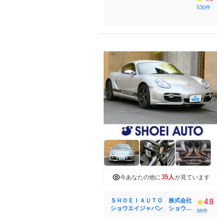
530件
35人
今あなたの他に
が見ています
ＳＨＯＥＩＡＵＴＯ 株式会社
4.8
ショウエイジャパン ショウエ
98件
イオート