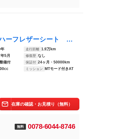
ケイマン ベースグレード 後期 ブラックハーフレザーシート シートヒーター クラリオンＨＤＤナビ フルセグＴＶ オートエアコン ケイマン１７インチＡＷ キセノンヘッドライト ダイナミックコーナリングライト リアフォグ ２年保証
9年
1.9万km
走行距離
7年5月
なし
修復歴
整備付
24ヶ月・50000km
保証付
00cc
MTモード付きAT
ミッション
在庫の確認・お見積り（無料）
0078-6044-8746
無料