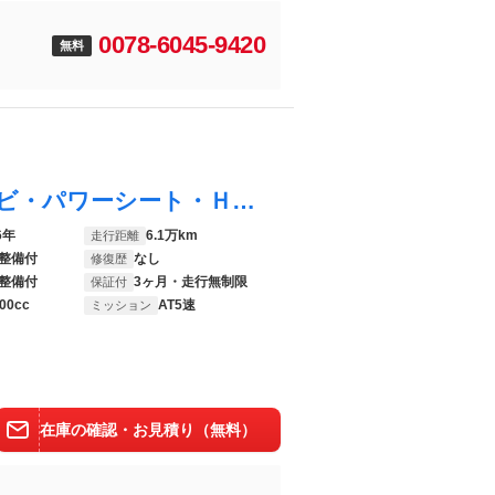
0078-6045-9420
無料
ケイマン Ｓ 黒本革シート・クラリオンナビ・パワーシート・ＨＩＤヘッドライト・純正１８インチアルミホイール・可変リアウイング・フロントフォグライト・リアフォグライト・オートエアコン・ＥＴＣ・ＣＤ／ＤＶＤ・キーレス
6年
6.1万km
走行距離
整備付
なし
修復歴
整備付
3ヶ月・走行無制限
保証付
00cc
AT5速
ミッション
在庫の確認・お見積り（無料）