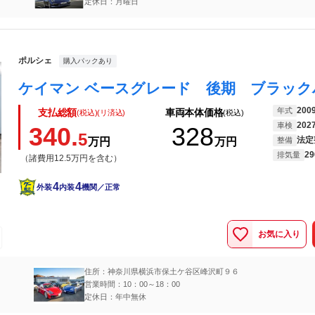
定休日：月曜日
ポルシェ
購入パックあり
200
年式
支払総額
車両本体価格
(税込)(リ済込)
(税込)
202
車検
340.
328
5
法定
万円
万円
整備
29
排気量
（諸費用12.5万円を含む）
4
4
外装
内装
機関／正常
お気に入り
住所：神奈川県横浜市保土ケ谷区峰沢町９６
営業時間：10：00～18：00
定休日：年中無休