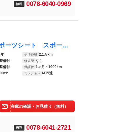
0078-6040-0969
無料
ケイマン ベースグレード 右Ｈ レザースポーツシート スポーツステアリング アーキュレイエキゾースト フルオートＡＣ １８インチボクスターＳ サイドデカール キセノン ルーフライナー交換済み スポンジ対策済み
7年
2.1万km
走行距離
整備付
なし
修復歴
整備付
1ヶ月・1000km
保証付
00cc
MT5速
ミッション
在庫の確認・お見積り（無料）
0078-6041-2721
無料