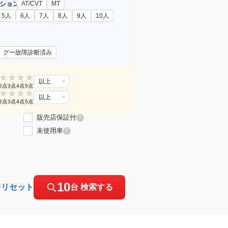
ション
AT/CVT
MT
5人
6人
7人
8人
9人
10人
グー故障診断済み
★
★
★
★
以上
2点
3点
4点
5点
★
★
★
★
以上
2点
3点
4点
5点
販売店保証付
?
未使用車
?
10
をリセット
台 検索する