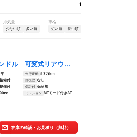
1
排気量
車検
少ない順
多い順
短い順
長い順
ケイマン Ｓ スポーツクロノＰＫＧ 左ハンドル 可変式リアウィング 純正ＡＷ 社外ナビ フルセグＴＶ Ｂｌｕｅｔｏｏｔｈ バックカメラ ハーフレザーシート パワーシート 前後ドラレコ ＥＴＣ車載器
7年
5.7万km
走行距離
整備付
なし
修復歴
整備付
保証無
保証付
00cc
MTモード付きAT
ミッション
在庫の確認・お見積り（無料）