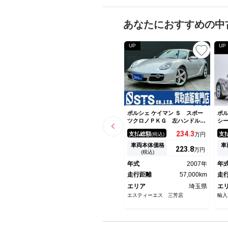
あなたにおすすめの中
UP
UP
ポルシェ ケイマン Ｓ スポー
ポル
ツクロノＰＫＧ 左ハンドル
シ
可変式リアウィング 純正Ａ
ー
234.
3
支払総額
支
(税込)
万円
Ｗ 社外ナビ フルセグＴＶ
ト
Ｂｌｕｅｔｏｏｔｈ バックカ
ー
車両本体価格
車
223.
8
万円
メラ ハーフレザーシート パ
ン
(税込)
ワーシート 前後ドラレコ Ｅ
ラ
年式
2007年
年
ＴＣ車載器
Ｃ
走行距離
57,000km
走
エリア
埼玉県
エ
エスティーエス 三芳店
輸入