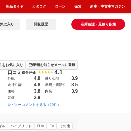
新品タイヤ
カタログ
ローン
保険
新車・中古車マガジン
気に入り
閲覧履歴
在庫確認・見積り依頼
件をお気に入り
新着お知らせメールに登録
4.1
口コミ
総合評価
4.8
3.9
外観
乗り心地
4.8
3.5
走行性能
燃費・経済性
3.8
3.9
価格
内装
3.9
装備
レビューコメントを見る
（
19件
）
ゼル
ハイブリッド
PHV
EV
その他