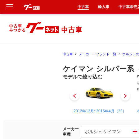
中古車
輸入車
中古車販売
新車
中古車
中古車
メーカー・ブランド一覧
ポルシェ
輸入車
ケイマン シルバー系
クルマ買取
モデルで絞り込む
カーリース
タイヤ交換
2005年8月~2012年12月（50）
2012年12月~2016年4月（33）
整備工場
メーカー
ポルシェ ケイマン
車種
車検