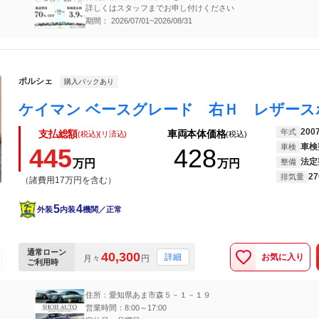
詳しくはスタッフまでお申し付けください
期間： 2026/07/01~2026/08/31
ポルシェ
購入パックあり
200
年式
支払総額
車両本体価格
(税込)(リ済込)
(税込)
車検
車検
445
428
法定
万円
万円
整備
27
排気量
（諸費用17万円を含む）
5
4
外装
内装
機関／正常
通常ローン
40,300
お気に入り
詳細
月々
円
ご利用時
住所：愛知県あま市森５－１－１９
営業時間：8:00～17:00