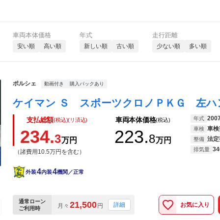
車両本体価格
年式
走行距離
安い順
高い順
新しい順
古い順
少ない順
多い順
ポルシェ
動画付き
購入パックあり
200
年式
支払総額
車両本体価格
(税込)(リ済込)
(税込)
車検
車検
234.
223.
3
8
法定
万円
万円
整備
34
排気量
（諸費用10.5万円を含む）
4
4
外装
内装
機関／正常
通常ローン
21,500
お気に入り
詳細
月々
円
ご利用時