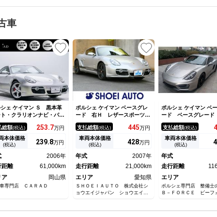
古車
シェ ケイマン Ｓ 黒本革
ポルシェ ケイマン ベースグレ
ポルシェ ケイマン ベ
ート・クラリオンナビ・パワ
ード 右Ｈ レザースポーツシ
ード ベースグレード
シート・ＨＩＤヘッドライ
ート スポーツステアリング
ＰＤＫブルーレザース
253.
7
445
払総額
支払総額
支払総額
(税込)
万円
(税込)
万円
(税込)
・純正１８インチアルミホイ
アーキュレイエキゾースト フ
ートＰＡＳＭスポーツ
ル・可変リアウイング・フロ
ルオートＡＣ １８インチボク
２本出しマフラーＧＴ
両本体価格
車両本体価格
車両本体価格
239.
8
428
4
万円
万円
トフォグライト・リアフォグ
スターＳ サイドデカール キ
ールランプナビＴＶド
(税込)
(税込)
(税込)
イト・オートエアコン・ＥＴ
セノン ルーフライナー交換済
コーダーＥＴＣバック
式
2006年
年式
2007年
年式
・ＣＤ／ＤＶＤ・キーレス
み スポンジ対策済み
行距離
61,000km
走行距離
21,000km
走行距離
11
リア
岡山県
エリア
愛知県
エリア
車専門店 ＣＡＲＡＤ
ＳＨＯＥＩＡＵＴＯ 株式会社シ
ポルシェ専門店 整備
ョウエイジャパン ショウエイオ
Ｂ－ＦＯＲＣＥ ビーフ
ート