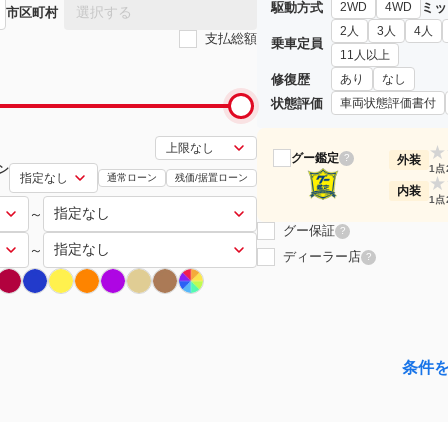
駆動方式
ミッ
2WD
4WD
選択する
市区町村
2人
3人
4人
支払総額
乗車定員
11人以上
修復歴
あり
なし
状態評価
車両状態評価書付
★
グー鑑定
?
外装
ン
1点
通常ローン
残価/据置ローン
★
内装
1点
～
グー保証
?
～
ディーラー店
?
条件