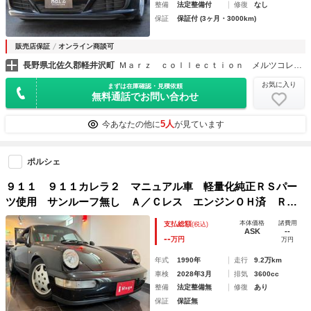
整備
法定整備付
修復
なし
保証
保証付 (3ヶ月・3000km)
販売店保証
オンライン商談可
長野県北佐久郡軽井沢町
Ｍａｒｚ ｃｏｌｌｅｃｔｉｏｎ メルツコレクション
お気に入り
まずは在庫確認・見積依頼
無料通話でお問い合わせ
5人
今あなたの他に
が見ています
ポルシェ
９１１ ９１１カレラ２ マニュアル車 軽量化純正ＲＳパー
ツ使用 サンルーフ無し Ａ／Ｃレス エンジンＯＨ済 ＲＳ
Ｒクラッチ カーグラフィックＦＶＤ２本出す点マフラー（触
本体価格
諸費用
支払総額
(税込)
媒無） 純正マフラー有（触媒有）
ASK
--
--
万円
万円
年式
1990年
走行
9.2万km
車検
2028年3月
排気
3600cc
整備
法定整備無
修復
あり
保証
保証無