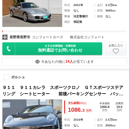
年式
2001年
走行
3.3万km
車検
なし
排気
3600cc
整備
法定整備付
修復
なし
保証
保証無
長野県長野市
コンフォートカーズ 株式会社コンフォート
お気に入り
まずは在庫確認・見積依頼
無料通話でお問い合わせ
14人
今あなたの他に
が見ています
ポルシェ
９１１ ９１１カレラ スポーツクロノ ＧＴスポーツステア
リング シートヒーター 前後パーキングセンサー バック
カメラ ステアリングヒーター 禁煙車
支払総額
(税込)
本体価格
諸費用
1066.8
19.5
1086.
3
万円
万円
万円
年式
2016年
走行
2.6万km
車検
なし
排気
3000cc