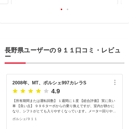
長野県ユーザーの９１１口コミ・レビュ
ー
2008年、MT、ポルシェ997カレラS
4.9
【所有期間または運転回数】 １週間に１度 【総合評価】 実に良い
車 【良い点】 ９９６ターボからの乗り換えですが、室内が静かに
なり、シフトがとても入りやすくなっています。メーター回りや純
正ナビなど進化を実感します。エアコン...
ポルシェ/９１１