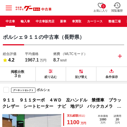
0
お気に入り
閲覧履歴
中古車
輸入車
中古車販売店
新車
車買取
カーリース
整備工場
ポルシェ９１１の中古車（長野県）
総合評価
平均価格
燃費
（WLTCモード）
4.2
1967.1
8.7
万円
km/l
掲載台数
3
台
絞り込む
並び替え
条件保存
ポルシェ
グーネットセレクト
９１１ ９１１ターボ ４ＷＤ 左ハンドル 禁煙車 ブラッ
クレザー シートヒーター ナビ 地デジ バックカメラ Ｅ
ＴＣ パワーシート ＨＩＤ 記録簿 キーレス 盗難防止シ
支払総額
(税込)
本体価格
諸費用
ステム ＡＢＳ 横滑り防止
1080
20
1100
万円
万円
万円