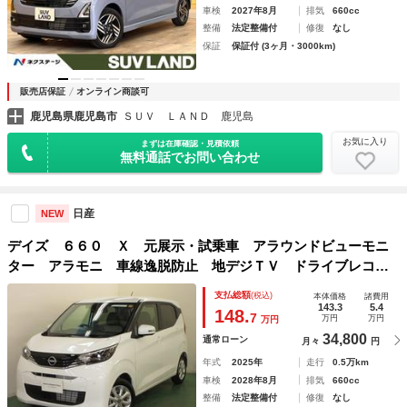
車検
2027年8月
排気
660cc
整備
法定整備付
修復
なし
保証
保証付 (3ヶ月・3000km)
販売店保証
オンライン商談可
鹿児島県鹿児島市
ＳＵＶ ＬＡＮＤ 鹿児島
お気に入り
まずは在庫確認・見積依頼
無料通話でお問い合わせ
日産
NEW
デイズ ６６０ Ｘ 元展示・試乗車 アラウンドビューモニ
ター アラモニ 車線逸脱防止 地デジＴＶ ドライブレコー
ダ インテリキー ＬＥＤヘッドランプ バックカメラ ハイ
支払総額
(税込)
本体価格
諸費用
ビームＡ 盗難警報装置 助手席エアバック ナビＴＶ
143.3
5.4
148.
7
万円
万円
万円
34,800
通常ローン
月々
円
年式
2025年
走行
0.5万km
車検
2028年8月
排気
660cc
整備
法定整備付
修復
なし