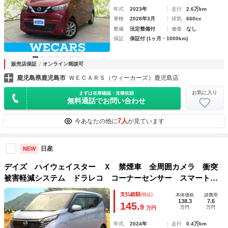
年式
2023年
走行
2.6万km
車検
2028年3月
排気
660cc
整備
法定整備付
修復
なし
保証
保証付 (1ヶ月・1000km)
販売店保証
オンライン商談可
鹿児島県鹿児島市
ＷＥＣＡＲＳ（ウィーカーズ）鹿児島店
お気に入り
まずは在庫確認・見積依頼
無料通話でお問い合わせ
7人
今あなたの他に
が見ています
日産
NEW
デイズ ハイウェイスター Ｘ 禁煙車 全周囲カメラ 衝突
被害軽減システム ドラレコ コーナーセンサー スマートキ
ー ＬＥＤヘッド 純正１４インチアルミ オートライト オ
支払総額
(税込)
本体価格
諸費用
ートエアコン Ｂｌｕｅｔｏｏｔｈ ＬＥＤフォグ
138.3
7.6
145.
9
万円
万円
万円
年式
2024年
走行
0.4万km