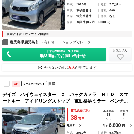
年式
2013年
走行
5.7万km
車検
車検整備付
排気
660cc
整備
法定整備付
修復
なし
保証
保証付 (3ヶ月・3000km)
販売店保証
オンライン商談可
鹿児島県鹿児島市
（有）オートショップガレージⅡ
お気に入り
まずは在庫確認・見積依頼
無料通話でお問い合わせ
6人
今あなたの他に
が見ています
日産
UP
グーネットセレクト
デイズ ハイウェイスター Ｘ バックカメラ ＨＩＤ スマ
ートキー アイドリングストップ 電動格納ミラー ベンチシ
ート ＣＶＴ 盗難防止システム ＡＢＳ ＣＤ ミュージッ
支払総額
(税込)
本体価格
諸費用
クプレイヤー接続可 アルミホイール 衝突安全ボディ エア
33
5
38
万円
万円
万円
コン
6,800
通常ローン
月々
円
年式
2013年
走行
5.6万km