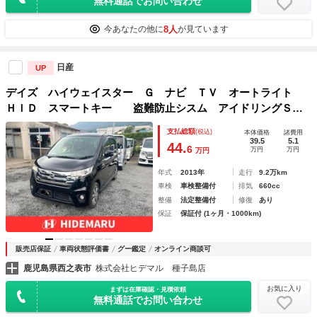
無料通話でお問い合わせ
8人
今あなたの他に
が見ています
日産
UP
デイズ ハイウェイスター Ｇ ナビ ＴＶ オートライト
ＨＩＤ スマートキー 盗難防止シスム アイドリングＳＴ
ＯＰ スマートキ－ 助手席エアバッグ セキュリティアラー
支払総額
(税込)
本体価格
諸費用
ム ＡＵＴＯエアコン ＴＶナビ ＡＷ パワーステアリング
39.5
5.1
44.
6
万円
万円
万円
年式
2013年
走行
9.2万km
車検
車検整備付
排気
660cc
整備
法定整備付
修復
あり
保証
保証付 (1ヶ月・1000km)
販売店保証
車両状態評価書
グー鑑定
オンライン商談可
鹿児島県西之表市
株式会社ヒデマル 種子島店
お気に入り
まずは在庫確認・見積依頼
無料通話でお問い合わせ