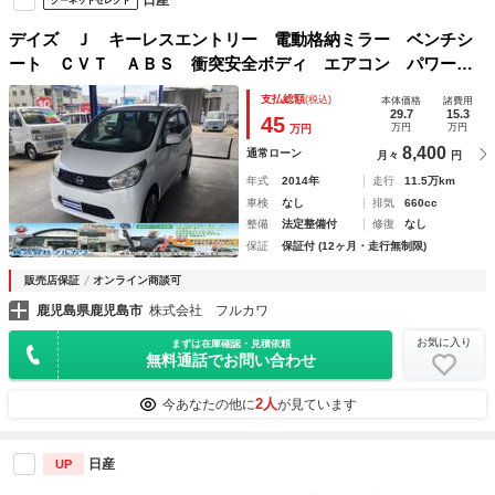
グーネットセレクト
デイズ Ｊ キーレスエントリー 電動格納ミラー ベンチシ
ート ＣＶＴ ＡＢＳ 衝突安全ボディ エアコン パワース
テアリング パワーウィンドウ 運転席エアバッグ 助手席エ
支払総額
(税込)
本体価格
諸費用
アバッグ
29.7
15.3
45
万円
万円
万円
8,400
通常ローン
月々
円
年式
2014年
走行
11.5万km
車検
なし
排気
660cc
整備
法定整備付
修復
なし
保証
保証付 (12ヶ月・走行無制限)
販売店保証
オンライン商談可
鹿児島県鹿児島市
株式会社 フルカワ
お気に入り
まずは在庫確認・見積依頼
無料通話でお問い合わせ
2人
今あなたの他に
が見ています
日産
UP