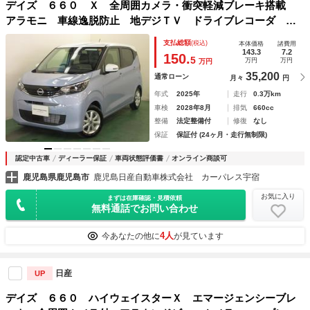
デイズ ６６０ Ｘ 全周囲カメラ・衝突軽減ブレーキ搭載
アラモニ 車線逸脱防止 地デジＴＶ ドライブレコーダ イ
ンテリキー ＬＥＤヘッドランプ バックカメラ ハイビーム
支払総額
(税込)
本体価格
諸費用
Ａ 盗難警報装置 助手席エアバック ナビＴＶ ＰＳ
143.3
7.2
150.
5
万円
万円
万円
35,200
通常ローン
月々
円
年式
2025年
走行
0.3万km
車検
2028年8月
排気
660cc
整備
法定整備付
修復
なし
保証
保証付 (24ヶ月・走行無制限)
認定中古車
ディーラー保証
車両状態評価書
オンライン商談可
鹿児島県鹿児島市
鹿児島日産自動車株式会社 カーパレス宇宿
お気に入り
まずは在庫確認・見積依頼
無料通話でお問い合わせ
4人
今あなたの他に
が見ています
日産
UP
デイズ ６６０ ハイウェイスターＸ エマージェンシーブレ