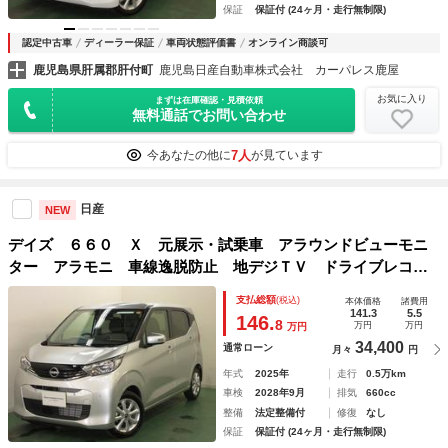
保証
保証付 (24ヶ月・走行無制限)
認定中古車
ディーラー保証
車両状態評価書
オンライン商談可
鹿児島県肝属郡肝付町
鹿児島日産自動車株式会社 カーパレス鹿屋
お気に入り
まずは在庫確認・見積依頼
無料通話でお問い合わせ
7人
今あなたの他に
が見ています
日産
NEW
デイズ ６６０ Ｘ 元展示・試乗車 アラウンドビューモニ
ター アラモニ 車線逸脱防止 地デジＴＶ ドライブレコー
ダ インテリキー バックカメラ ハイビームＡ 盗難警報装
支払総額
(税込)
本体価格
諸費用
置 助手席エアバック ナビＴＶ 運転席エアバッグ
141.3
5.5
146.
8
万円
万円
万円
34,400
通常ローン
月々
円
年式
2025年
走行
0.5万km
車検
2028年9月
排気
660cc
整備
法定整備付
修復
なし
保証
保証付 (24ヶ月・走行無制限)