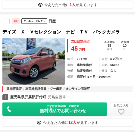
1人
今あなたの他に
が見ています
日産
UP
グーネットセレクト
デイズ Ｘ Ｖセレクション ナビ ＴＶ バックカメラ
支払総額
(税込)
本体価格
諸費用
35
10
45
万円
万円
万円
年式
2017年
走行
5.2万km
車検
車検整備付
排気
660cc
整備
法定整備付
修復
なし
保証
保証付 (1ヶ月・1000km)
販売店保証
車両状態評価書
グー鑑定
オンライン商談可
鹿児島県肝属郡肝付町
児島自動車
お気に入り
まずは在庫確認・見積依頼
無料通話でお問い合わせ
12人
今あなたの他に
が見ています