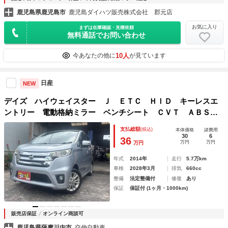
鹿児島県鹿児島市
鹿児島ダイハツ販売株式会社 郡元店
お気に入り
まずは在庫確認・見積依頼
無料通話でお問い合わせ
10人
今あなたの他に
が見ています
日産
NEW
デイズ ハイウェイスター Ｊ ＥＴＣ ＨＩＤ キーレスエ
ントリー 電動格納ミラー ベンチシート ＣＶＴ ＡＢＳ
ＣＤ ミュージックプレイヤー接続可 アルミホイール 衝突
支払総額
(税込)
本体価格
諸費用
安全ボディ エアコン パワーステアリング パワーウィンド
30
6
36
万円
万円
万円
ウ
年式
2014年
走行
5.7万km
車検
2028年3月
排気
660cc
整備
法定整備付
修復
あり
保証
保証付 (1ヶ月・1000km)
販売店保証
オンライン商談可
鹿児島県薩摩川内市
交伸自動車