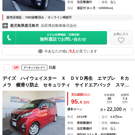
整備
法定整備付
修復
なし
保証
保証付 (6ヶ月・10000km)
販売店保証
OBD診断済み
オンライン商談可
鹿児島県鹿児島市
浜田博自動車株式会社
お気に入り
まずは在庫確認・見積依頼
無料通話でお問い合わせ
6人
今あなたの他に
が見ています
日産
UP
グーネットセレクト
デイズ ハイウェイスター Ｘ ＤＶＤ再生 エマブレ Ｒカ
メラ 横滑り防止 セキュリティ サイドエアバック スマー
トキー Ｗエアバック ＬＥＤライト ナビ・ＴＶ Ａストッ
支払総額
(税込)
本体価格
諸費用
プ ドライブレコーダー フルセグ エアコン アルミ パワ
88
7.4
95.
4
万円
万円
万円
ステ
22,100
通常ローン
月々
円
年式
2019年
走行
3.8万km
車検
車検整備付
排気
660cc
整備
法定整備付
修復
なし
保証
保証付 (12ヶ月・走行無制限)