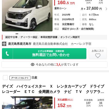
160.
5
万円
万円
万円
ストップ
37,600
通常ローン
月々
円
年式
2025年
走行
0.7万km
車検
2028年8月
排気
660cc
整備
法定整備付
修復
なし
保証
保証付 (24ヶ月・走行無制限)
認定中古車
ディーラー保証
車両状態評価書
オンライン商談可
鹿児島県鹿児島市
鹿児島日産自動車株式会社 カーパレス宇宿
お気に入り
まずは在庫確認・見積依頼
無料通話でお問い合わせ
3人
今あなたの他に
が見ています
日産
グーネットセレクト
デイズ ハイウェイスター Ｘ レンタカーアップ ドライブ
レコーダー ＥＴＣ 全周囲カメラ ナビ ＴＶ クリアラン
スソナー 衝突被害軽減システム オートライト ＨＩＤ Ｌ
支払総額
(税込)
本体価格
諸費用
ＥＤヘッドランプ スマートキー アイドリングストップ
137
15
152
万円
万円
万円