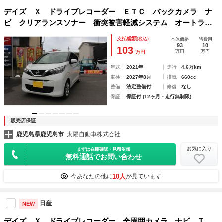
デイズ Ｘ ドライブレコーダー ＥＴＣ バックカメラ ナ
ビ クリアランスソナー 衝突被害軽減システム オートライ
ト スマートキー アイドリングストップ 電動格納ミラー
支払総額
(税込)
本体価格
諸費用
ベンチシート ＣＶＴ 盗難防止システム
93
10
103
万円
万円
万円
年式
2021年
走行
4.6万km
車検
2027年8月
排気
660cc
整備
法定整備付
修復
なし
保証
保証付 (12ヶ月・走行無制限)
販売店保証
鹿児島県鹿児島市
太陽自動車株式会社
お気に入り
まずは在庫確認・見積依頼
無料通話でお問い合わせ
10人
今あなたの他に
が見ています
日産
NEW
デイズ Ｘ ドライブレコーダー 全周囲カメラ ナビ Ｔ