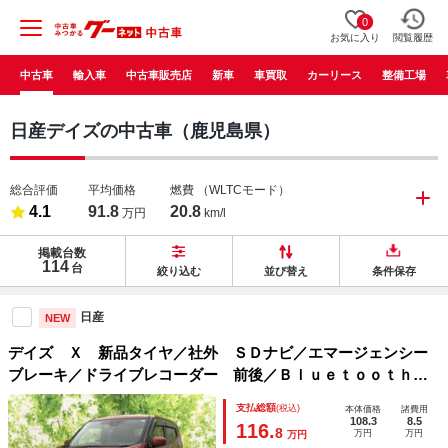
0
お気に入り
閲覧履歴
中古車
輸入車
中古車販売店
新車
車買取
カーリース
整備工場
日産デイズの中古車（鹿児島県）
総合評価
平均価格
燃費
（WLTCモード）
4.1
91.8
20.8
万円
km/l
掲載台数
114
台
絞り込む
並び替え
条件保存
日産
NEW
デイズ Ｘ 新品タイヤ／社外 ＳＤナビ／エマージェンシー
ブレーキ／ドライブレコーダー 前後／Ｂｌｕｅｔｏｏｔｈ接
続／ＥＴＣ／ＥＢＤ付ＡＢＳ／横滑り防止装置／アイドリング
支払総額
(税込)
本体価格
諸費用
ストップ／バックモニター／フルセグＴＶ
108.3
8.5
116.
8
万円
万円
万円