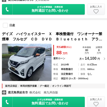
お気に入り
まずは在庫確認・見積依頼
無料通話でお問い合わせ
日産
デイズ ハイウェイスター Ｘ 車検整備付 ワンオーナー禁
煙車 フルセグ ＣＤ ＤＶＤ Ｂｌｕｅｔｏｏｔｈ アラウ
ンドビューモニター ＥＴＣ ＬＥＤヘッドライト
支払総額
(税込)
本体価格
諸費用
80
8
88
万円
万円
万円
14,100
通常ローン
月々
円
年式
2019年
走行
8.0万km
車検
車検整備付
排気
660cc
整備
法定整備付
修復
なし
保証
保証付 (3ヶ月・3000km)
販売店保証
車両状態評価書
グー鑑定
オンライン商談可
鹿児島県姶良市
株式会社 南九州自販
お気に入り
まずは在庫確認・見積依頼
無料通話でお問い合わせ