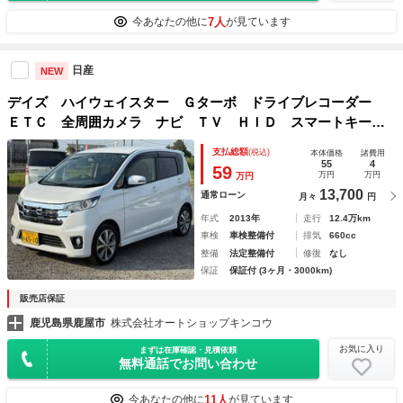
7人
今あなたの他に
が見ています
日産
NEW
デイズ ハイウェイスター Ｇターボ ドライブレコーダー
ＥＴＣ 全周囲カメラ ナビ ＴＶ ＨＩＤ スマートキー
ベンチシート ＣＶＴ 盗難防止システム ＡＢＳ ＥＳＣ
支払総額
(税込)
本体価格
諸費用
ＣＤ アルミホイール 衝突安全ボディ エアコン パワース
55
4
59
万円
万円
万円
テアリング
13,700
通常ローン
月々
円
年式
2013年
走行
12.4万km
車検
車検整備付
排気
660cc
整備
法定整備付
修復
なし
保証
保証付 (3ヶ月・3000km)
販売店保証
鹿児島県鹿屋市
株式会社オートショップキンコウ
お気に入り
まずは在庫確認・見積依頼
無料通話でお問い合わせ
11人
今あなたの他に
が見ています