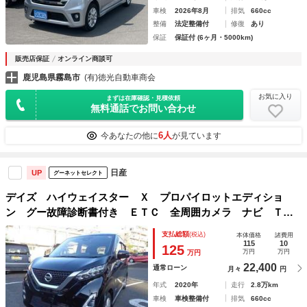
車検
2026年8月
排気
660cc
整備
法定整備付
修復
あり
保証
保証付 (6ヶ月・5000km)
販売店保証
オンライン商談可
鹿児島県霧島市
(有)徳光自動車商会
お気に入り
まずは在庫確認・見積依頼
無料通話でお問い合わせ
6人
今あなたの他に
が見ています
日産
UP
グーネットセレクト
デイズ ハイウェイスター Ｘ プロパイロットエディショ
ン グー故障診断書付き ＥＴＣ 全周囲カメラ ナビ Ｔ
Ｖ クリアランスソナー アダプティブクルーズコントロー
支払総額
(税込)
本体価格
諸費用
ル レーンアシスト 衝突被害軽減システム オートマチック
115
10
125
万円
万円
万円
ハイビーム スマートキー
22,400
通常ローン
月々
円
年式
2020年
走行
2.8万km
車検
車検整備付
排気
660cc