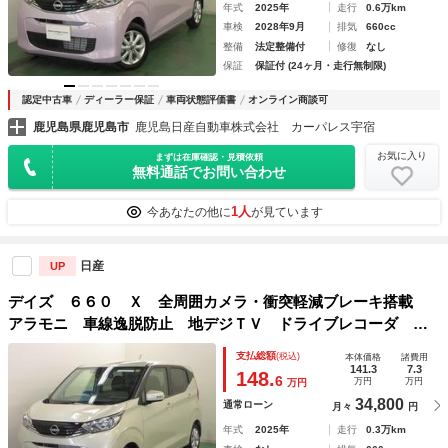
年式
2025年
走行
0.6万km
車検
2028年9月
排気
660cc
整備
法定整備付
修復
なし
保証
保証付 (24ヶ月・走行無制限)
認定中古車
ディーラー保証
車両状態評価書
オンライン商談可
鹿児島県鹿児島市
鹿児島日産自動車株式会社 カーパレス宇宿
お気に入り
まずは在庫確認・見積依頼
無料通話でお問い合わせ
1人
今あなたの他に
が見ています
日産
UP
デイズ ６６０ Ｘ 全周囲カメラ・衝突軽減ブレーキ搭載
アラモニ 車線逸脱防止 地デジＴＶ ドライブレコーダ イ
ンテリキー バックカメラ 盗難警報装置 助手席エアバッ
支払総額
(税込)
本体価格
諸費用
ク ナビＴＶ 運転席エアバッグ パワーウィンドウ ＰＳ
141.3
7.3
148.
6
万円
万円
万円
34,800
通常ローン
月々
円
年式
2025年
走行
0.3万km