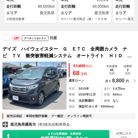
年式
0
年式
2019年
年式
タート／電動格納ミラー／純正
トップ ター
走行距離
86,000km
走行距離
49,000km
走行距離
アルミホイール
トライト
エリア
鹿児島県
エリア
鹿児島県
エリア
小田原自動車
ガリバー鹿児島店（株）ＩＤＯＭ
ガリバー鹿児島
日産
UP
グーネットセレクト
デイズ ハイウェイスター Ｇ ＥＴＣ 全周囲カメラ ナ
ビ ＴＶ 衝突被害軽減システム オートライト ＨＩＤ ス
マートキー アイドリングストップ 電動格納ミラー ベンチ
支払総額
(税込)
本体価格
諸費用
シート ＣＶＴ 盗難防止システム ＡＢＳ ＥＳＣ ＣＤ
65
3
68
万円
万円
万円
8,800
通常ローン
月々
円
年式
2015年
走行
3.6万km
車検
2026年11月
排気
660cc
整備
法定整備付
修復
なし
保証
保証付 (6ヶ月・5000km)
販売店保証
車両状態評価書
グー鑑定
オンライン商談可
鹿児島県霧島市
(有)徳光自動車商会
お気に入り
まずは在庫確認・見積依頼