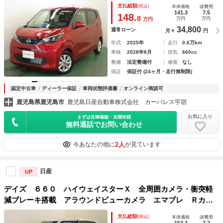
ッドランプ バックカメラ ハイビームＡ 盗難警報装置 助
支払総額
(税込)
本体価格
諸費用
手席エアバック ナビＴＶ 運転席エアバッグ キーレス
141.3
7.5
148.
8
万円
万円
万円
34,800
通常ローン
月々
円
年式
2025年
走行
0.6万km
車検
2028年8月
排気
660cc
整備
法定整備付
修復
なし
保証
保証付 (24ヶ月・走行無制限)
認定中古車
ディーラー保証
車両状態評価書
オンライン商談可
鹿児島県鹿児島市
鹿児島日産自動車株式会社 カーパレス宇宿
お気に入り
まずは在庫確認・見積依頼
無料通話でお問い合わせ
2人
今あなたの他に
が見ています
日産
UP
デイズ ６６０ ハイウェイスターＸ 全周囲カメラ・衝突軽
減ブレーキ搭載 アラウンドビューカメラ エマブレ Ｒカメ
ラ セキュリティ サイドエアバック スマートキー Ｗエア
支払総額
(税込)
本体価格
諸費用
バック ＬＥＤライト ハイビームアシスト ナビ・ＴＶ Ａ
153.3
7.2