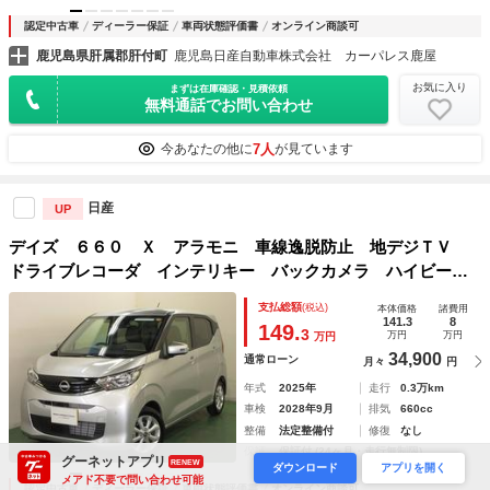
認定中古車
ディーラー保証
車両状態評価書
オンライン商談可
鹿児島県肝属郡肝付町
鹿児島日産自動車株式会社 カーパレス鹿屋
お気に入り
まずは在庫確認・見積依頼
無料通話でお問い合わせ
7人
今あなたの他に
が見ています
日産
UP
デイズ ６６０ Ｘ アラモニ 車線逸脱防止 地デジＴＶ
ドライブレコーダ インテリキー バックカメラ ハイビーム
Ａ 盗難警報装置 助手席エアバック ナビＴＶ 運転席エア
支払総額
(税込)
本体価格
諸費用
バッグ パワーウィンドウ キーレス サイドエアバック
141.3
8
149.
3
万円
万円
万円
34,900
通常ローン
月々
円
年式
2025年
走行
0.3万km
車検
2028年9月
排気
660cc
整備
法定整備付
修復
なし
保証
保証付 (24ヶ月・走行無制限)
グーネットアプリ
RENEW
ダウンロード
アプリを開く
メアド不要で問い合わせ可能
認定中古車
ディーラー保証
車両状態評価書
オンライン商談可