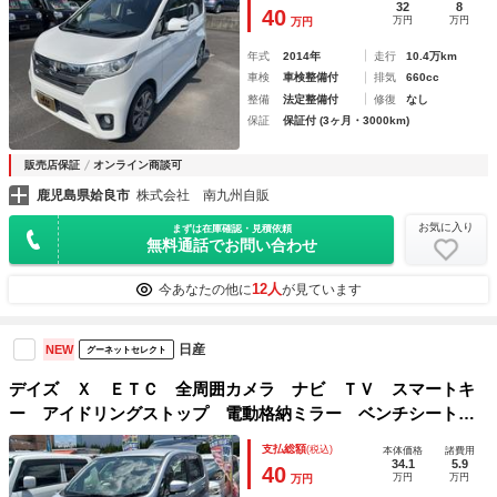
32
8
40
万円
万円
万円
年式
2014年
走行
10.4万km
車検
車検整備付
排気
660cc
整備
法定整備付
修復
なし
保証
保証付 (3ヶ月・3000km)
販売店保証
オンライン商談可
鹿児島県姶良市
株式会社 南九州自販
お気に入り
まずは在庫確認・見積依頼
無料通話でお問い合わせ
12人
今あなたの他に
が見ています
日産
NEW
グーネットセレクト
デイズ Ｘ ＥＴＣ 全周囲カメラ ナビ ＴＶ スマートキ
ー アイドリングストップ 電動格納ミラー ベンチシート
ＣＶＴ 盗難防止システム ＡＢＳ ＣＤ ＤＶＤ再生 ミュ
支払総額
(税込)
本体価格
諸費用
ージックプレイヤー接続可 Ｂｌｕｅｔｏｏｔｈ
34.1
5.9
40
万円
万円
万円