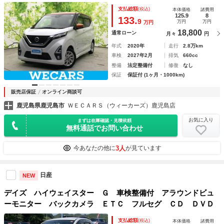
車線逸脱防止支援システム／プロパイロット／ドライブレコー
支払総額
(税込)
本体価格
諸費用
ダー 前後／ヘッドランプ ＬＥＤ／Ｂｌｕｅｔｏｏｔｈ接続
125.9
8
133.
9
万円
万円
万円
／ＥＴＣ／ＥＢＤ付ＡＢＳ
18,800
通常ローン
月々
円
年式
2020年
走行
2.8万km
車検
2027年2月
排気
660cc
整備
法定整備付
修復
なし
保証
保証付 (1ヶ月・1000km)
販売店保証
オンライン商談可
鹿児島県鹿児島市
ＷＥＣＡＲＳ（ウィーカーズ）鹿児島店
お気に入り
まずは在庫確認・見積依頼
無料通話でお問い合わせ
3人
今あなたの他に
が見ています
日産
NEW
デイズ ハイウェイスター Ｇ 車検整備付 アラウンドビュ
ーモニター バックカメラ ＥＴＣ フルセグ ＣＤ ＤＶＤ
支払総額
(税込)
本体価格
諸費用