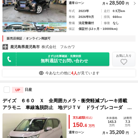
28,500
通常ローン
月々
円
年式
2023年
走行
0.5万km
車検
2026年9月
排気
660cc
整備
法定整備付
修復
なし
保証
保証付 (12ヶ月・10000km)
販売店保証
オンライン商談可
鹿児島県鹿児島市
株式会社 フルカワ
お気に入り
まずは在庫確認・見積依頼
無料通話でお問い合わせ
4人
今あなたの他に
が見ています
日産
UP
デイズ ６６０ Ｘ 全周囲カメラ・衝突軽減ブレーキ搭載
アラモニ 車線逸脱防止 地デジＴＶ ドライブレコーダ イ
ンテリキー バックカメラ ハイビームＡ 盗難警報装置 助
支払総額
(税込)
本体価格
諸費用
手席エアバック ナビＴＶ 運転席エアバッグ キーレス
143.3
7.3
150.
6
万円
万円
万円
35,200
通常ローン
月々
円