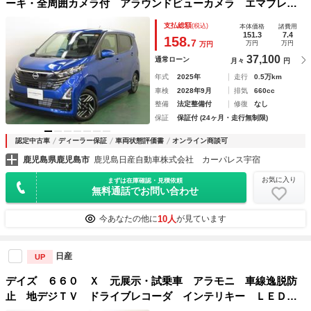
ーキ・全周囲カメラ付 アラウンドビューカメラ エマブレ
Ｒカメラ セキュリティ サイドエアバック スマートキー
支払総額
(税込)
本体価格
諸費用
Ｗエアバック ＬＥＤライト ハイビームアシスト ナビ・Ｔ
151.3
7.4
158.
7
万円
万円
万円
Ｖ フルセグ
37,100
通常ローン
月々
円
年式
2025年
走行
0.5万km
車検
2028年9月
排気
660cc
整備
法定整備付
修復
なし
保証
保証付 (24ヶ月・走行無制限)
認定中古車
ディーラー保証
車両状態評価書
オンライン商談可
鹿児島県鹿児島市
鹿児島日産自動車株式会社 カーパレス宇宿
お気に入り
まずは在庫確認・見積依頼
無料通話でお問い合わせ
10人
今あなたの他に
が見ています
日産
UP
デイズ ６６０ Ｘ 元展示・試乗車 アラモニ 車線逸脱防
止 地デジＴＶ ドライブレコーダ インテリキー ＬＥＤヘ