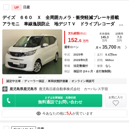
日産
UP
デイズ ６６０ Ｘ 全周囲カメラ・衝突軽減ブレーキ搭載
アラモニ 車線逸脱防止 地デジＴＶ ドライブレコーダ イ
ンテリキー バックカメラ ハイビームＡ 盗難警報装置 助
支払総額
(税込)
本体価格
諸費用
手席エアバック ナビＴＶ 運転席エアバッグ キーレス
145.3
7.3
152.
6
万円
万円
万円
35,700
通常ローン
月々
円
年式
2025年
走行
0.4万km
車検
2028年9月
排気
660cc
整備
法定整備付
修復
なし
保証
保証付 (24ヶ月・走行無制限)
認定中古車
ディーラー保証
車両状態評価書
オンライン商談可
鹿児島県鹿児島市
鹿児島日産自動車株式会社 カーパレス宇宿
お気に入り
まずは在庫確認・見積依頼
無料通話でお問い合わせ
5人
今あなたの他に
が見ています
日産