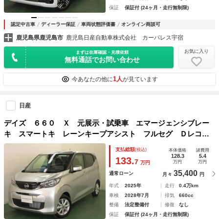
保証
保証付 (24ヶ月・走行無制限)
認定中古車
ディーラー保証
車両状態評価書
オンライン商談可
鹿児島県鹿児島市
鹿児島日産自動車株式会社 カーパレス宇宿
お気に入り
まずは在庫確認・見積依頼
無料通話でお問い合わせ
1人
今あなたの他に
が見ています
日産
デイズ ６６０ Ｘ 元展示・試乗車 エマージェンシブレー
キ スマートキ レーンキープアシスト フルセグ Ｄレコ
オートマチックハイビーム Ｉストップ セキュリティ オー
支払総額
(税込)
本体価格
諸費用
トエアコン ＷＡＢ ナビＴＶ ＰＳ 運転席エアバック
128.3
5.4
133.
7
万円
万円
万円
35,400
通常ローン
月々
円
年式
2025年
走行
0.4万km
車検
2028年7月
排気
660cc
整備
法定整備付
修復
なし
保証
保証付 (24ヶ月・走行無制限)