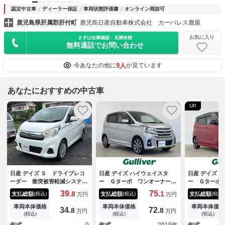
認定中古車
ディーラー保証
車両状態評価書
オンライン商談可
鹿児島県肝属郡肝付町
鹿児島日産自動車株式会社 カーパレス鹿屋
お気に入り
まずは在庫確認・見積依頼
無料通話でお問い合わせ
9人
今あなたの他に
が見ています
あなたにおすすめの中古車
UP
日産 デイズ Ｓ ドライブレコ
日産 デイズ ハイウェイスタ
日産 デイズ 
ーダー 衝突被害軽減システ
ー Ｇターボ ワンオーナー／
ー Ｇターボ
ム スマートキー アイドリン
純正オーディオ／アイドリング
ビ アラウン
39.
75.
8
1
支払総額
支払総額
支払総額
(税込)
(税込)
(税込)
万円
万円
グストップ 電動格納ミラー
ストップ／クルーズコントロー
ー ドライブ
ベンチシート ＣＶＴ ＥＳ
ル／アラウンドビューモニター
Ｃ コーナー
車両本体価格
車両本体価格
車両本体価格
34.
72.
8
8
万円
万円
Ｃ ＣＤ ミュージックプレイ
／コーナーセンサ―／オートラ
テアリング 
(税込)
(税込)
(税込)
ヤー接続可 エアコン
イト／スペアキー／プッシュス
Ｗ ＬＥＤヘ