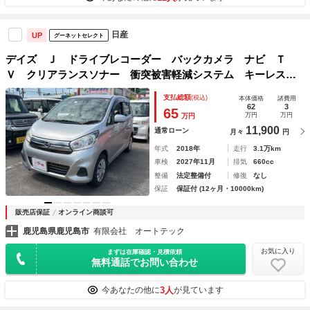
日産
UP
グーネットセレクト
デイズ Ｊ ドライブレコーダー バックカメラ ナビ Ｔ
Ｖ クリアランスソナー 衝突被害軽減システム キーレスエ
ントリー 電動格納ミラー ベンチシート ＣＶＴ ＡＢＳ
支払総額
(税込)
本体価格
諸費用
ＥＳＣ ＣＤ ミュージックプレイヤー接続可
62
3
65
万円
万円
万円
11,900
通常ローン
月々
円
年式
2018年
走行
3.1万km
車検
2027年11月
排気
660cc
整備
法定整備付
修復
なし
保証
保証付 (12ヶ月・10000km)
販売店保証
オンライン商談可
鹿児島県鹿児島市
有限会社 オートテック
お気に入り
まずは在庫確認・見積依頼
無料通話でお問い合わせ
3人
今あなたの他に
が見ています