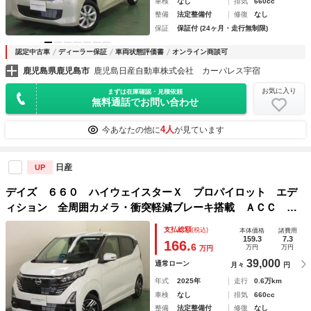
車検
なし
排気
660cc
整備
法定整備付
修復
なし
保証
保証付 (24ヶ月・走行無制限)
認定中古車
ディーラー保証
車両状態評価書
オンライン商談可
鹿児島県鹿児島市
鹿児島日産自動車株式会社 カーパレス宇宿
お気に入り
まずは在庫確認・見積依頼
無料通話でお問い合わせ
4人
今あなたの他に
が見ています
日産
UP
デイズ ６６０ ハイウェイスターＸ プロパイロット エデ
ィション 全周囲カメラ・衝突軽減ブレーキ搭載 ＡＣＣ ナ
ビ＆ＴＶ ＬＥＤランプ スマートキー オートハイビーム
支払総額
(税込)
本体価格
諸費用
イモビライザー フルセグＴＶ Ａストップ Ｒカメラ エア
159.3
7.3
166.
6
万円
万円
万円
バッグ ＰＳ ＡＢＳ エアコン キーフリー
39,000
通常ローン
月々
円
年式
2025年
走行
0.6万km
車検
なし
排気
660cc
整備
法定整備付
修復
なし