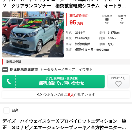
Ｖ クリアランスソナー 衝突被害軽減システム オートライ
ト スマートキー アイドリングストップ 電動格納ミラー
支払総額
(税込)
本体価格
諸費用
ベンチシート ＣＶＴ 盗難防止システム ＡＢＳ
88
7
95
万円
万円
万円
年式
2019年
走行
5.8万km
車検
2026年9月
排気
660cc
整備
法定整備付
修復
なし
保証
保証付 (3ヶ月・5000km)
販売店保証
鹿児島県鹿児島市
トータルカーメディア イワモト
お気に入り
まずは在庫確認・見積依頼
無料通話でお問い合わせ
6人
今あなたの他に
が見ています
日産
デイズ ハイウェイスターＸプロパイロットエディション 純
正 ＳＤナビ／エマージェンシーブレーキ／全方位モニター／