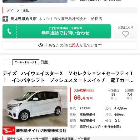
ディーラー保証
鹿児島県姶良市
ネッツトヨタ鹿児島株式会社 姶良店
お気に入り
まずは在庫確認・見積依頼
無料通話でお問い合わせ
19人
今あなたの他に
が見ています
日産
グーネットセレクト
デイズ ハイウェイスターＸ Ｖセレクション＋セーフティＩ
Ｉ インパネシフト プッシュスタートスイッチ 電子カード
キー カーナビ バックモニター（バックミラー内蔵） アル
支払総額
(税込)
本体価格
諸費用
ミホイール ＡＢＳ
59
7.4
66.
4
万円
万円
万円
年式
2015年
走行
4.4万km
車検
車検整備付
排気
660cc
整備
法定整備付
修復
なし
保証
保証付 (12ヶ月・走行無制限)
認定中古車
ディーラー保証
車両状態評価書
グー鑑定