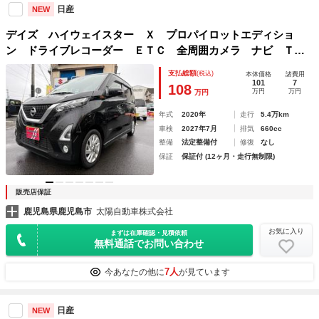
日産
NEW
デイズ ハイウェイスター Ｘ プロパイロットエディショ
ン ドライブレコーダー ＥＴＣ 全周囲カメラ ナビ Ｔ
Ｖ クリアランスソナー アダプティブクルーズコントロー
支払総額
(税込)
本体価格
諸費用
ル 衝突被害軽減システム オートライト ＬＥＤヘッドラン
101
7
108
万円
万円
万円
プ エアロ スマートキー
年式
2020年
走行
5.4万km
車検
2027年7月
排気
660cc
整備
法定整備付
修復
なし
保証
保証付 (12ヶ月・走行無制限)
販売店保証
鹿児島県鹿児島市
太陽自動車株式会社
お気に入り
まずは在庫確認・見積依頼
無料通話でお問い合わせ
7人
今あなたの他に
が見ています
日産
NEW