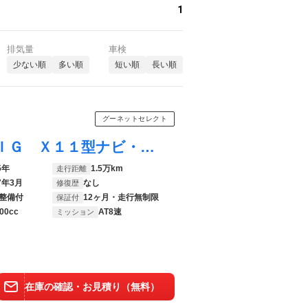
1
排気量
車検
少ない順
多い順
短い順
長い順
グーネットセレクト
デリカＤ：５ Ｐ ７名乗り・アルパインＢＩＧ Ｘ１１型ナビ・ＣＤ／ＤＶＤ・Ｂｌｕｅｔｏｏｔｈ・ＥＴＣ・ドラレコ・電動スライドドア・電動リヤゲート・運転席パワーシート・Ｅアシスト・ＬＥＤヘッドライト・純正１８インチＡＷ
5年
1.5万km
走行距離
7年3月
なし
修復歴
整備付
12ヶ月・走行無制限
保証付
00cc
AT8速
ミッション
在庫の確認・お見積り（無料）