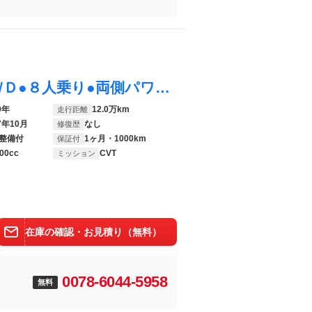
デリカＤ：５ Ｇ パワーパッケージ ●４ＷＤ●８人乗り●両側パワースライドドア●純正１８インチＡＷ●社外ナビ●Ｂｌｕｅｔｏｏｔｈ●ＴＶ●ラジオ●ＥＴＣ●パドルシフト●スマートキー●ミラーウィンカー●フォグランプ●クルーズコントロール
0年
12.0万km
走行距離
7年10月
なし
修復歴
整備付
1ヶ月・1000km
保証付
00cc
CVT
ミッション
在庫の確認・お見積り（無料）
0078-6044-5958
無料