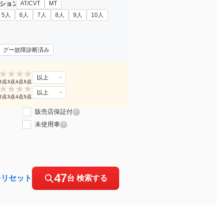
ション
AT/CVT
MT
5人
6人
7人
8人
9人
10人
グー故障診断済み
★
★
★
★
以上
2点
3点
4点
5点
★
★
★
★
以上
2点
3点
4点
5点
販売店保証付
?
未使用車
?
47
をリセット
台 検索する