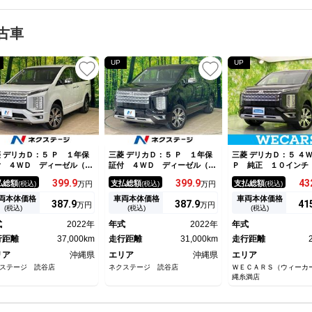
古車
UP
UP
 デリカＤ：５ Ｐ １年保
三菱 デリカＤ：５ Ｐ １年保
三菱 デリカＤ：５ 
付 ４ＷＤ ディーゼル（軽
証付 ４ＷＤ ディーゼル（軽
Ｐ 純正 １０インチ
） 両側電動ドア 全周囲カ
油） 両側電動ドア ＳＤナ
イーアシスト（ミツビ
399.
9
399.
9
43
払総額
支払総額
支払総額
(税込)
万円
(税込)
万円
(税込)
ラ 衝突被害軽減システム
ビ 全周囲カメラ 衝突被害軽
側電動スライドドア／
ーダークルーズ 禁煙車 電
減システム レーダークルー
ーター 前席／マルチ
両本体価格
車両本体価格
車両本体価格
387.
9
387.
9
41
万円
万円
リアゲート パワーシート
ズ 禁煙車 電動リアゲート
ドモニター／車線逸脱
(税込)
(税込)
(税込)
マートキー ＬＥＤヘッド
パワーシート スマートキー
システム／電動バック
式
2022年
年式
2022年
年式
正１８インチアルミ
ＬＥＤ 純正１８インチアルミ
ートステップ
行距離
37,000km
走行距離
31,000km
走行距離
リア
沖縄県
エリア
沖縄県
エリア
ステージ 読谷店
ネクステージ 読谷店
ＷＥＣＡＲＳ（ウィーカ
縄糸満店