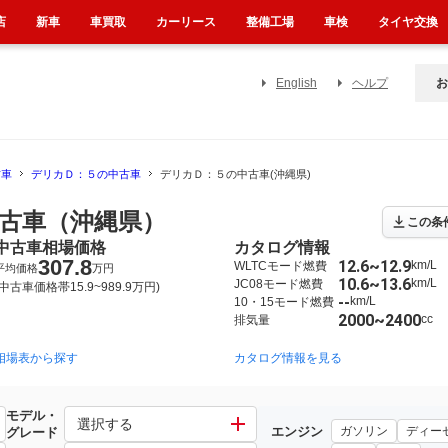
店
新車
車買取
カーリース
整備工場
車検
タイヤ交換
English
ヘルプ
お
古車
デリカＤ：５の中古車
デリカＤ：５の中古車(沖縄県)
古車（沖縄県）
この条
中古車相場価格
カタログ情報
307.8
12.6~12.9
km/L
WLTCモード燃費
平均価格
万円
10.6~13.6
km/L
JC08モード燃費
(中古車価格帯15.9~989.9万円)
--
km/L
10・15モード燃費
2000~2400
cc
排気量
相場表から探す
カタログ情報を見る
モデル・
選択する
エンジン
ガソリン
ディー
グレード