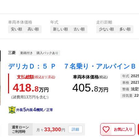
車両本体価格
年式
走行距離
安い順
高い順
新しい順
古い順
少ない順
多い順
三菱
動画付き
購入パックあり
202
年式
支払総額
車両本体価格
(税込)(リ済込)
(税込)
202
車検
418.
405.
8
8
法定
万円
万円
整備
22
排気量
（諸費用13万円を含む）
5
4
外装
内装
機関／正常
通常ローン
33,300
お気に入り
詳細
月々
円
ご利用時