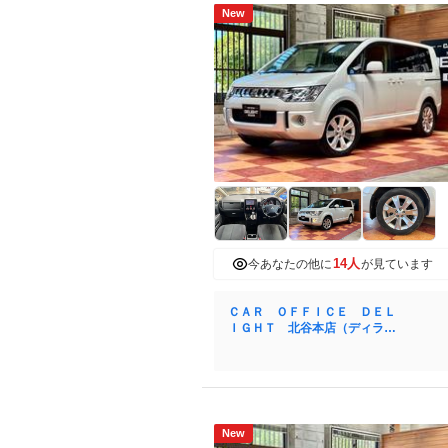
New
14人
今あなたの他に
が見ています
ＣＡＲ ＯＦＦＩＣＥ ＤＥＬ
ＩＧＨＴ 北谷本店（ディライ
ト）
New