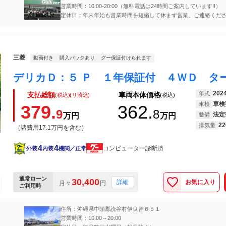
営業時間：10:00-20:00（無料電話は24時間ご案内しています!!）
定休日：年末年始も営業時間を短縮して休まず営業。ご連絡くだ
料通話】0120-77-8512
三菱
動画付き
購入パックあり
グー保証付けられます
202
年式
支払総額
車両本体価格
(税込)(リ済込)
(税込)
車検
車検
379.
362.
9
8
法定
万円
万円
整備
22
排気量
（諸費用17.1万円を含む）
4
4
コンピューター診断済
外装
内装
機関／正常
通常ローン
30,400
お気に入り
詳細
月々
円
ご利用時
住所：沖縄県中頭郡読谷村伊良皆６５１
営業時間：10:00～20:00