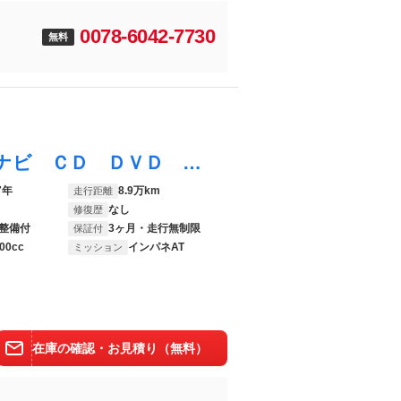
0078-6042-7730
無料
デリカＤ：５ Ｇ パワーパッケージ 社外ナビ ＣＤ ＤＶＤ バックカメラ ビルトインＥＴＣ クルーズコントロール 前後ドライブレコーダー パドルシフト 両側パワースライドドア オートライト オートエアコン スマートキー 盗難防止装置
7年
8.9万km
走行距離
なし
修復歴
整備付
3ヶ月・走行無制限
保証付
00cc
インパネAT
ミッション
在庫の確認・お見積り（無料）