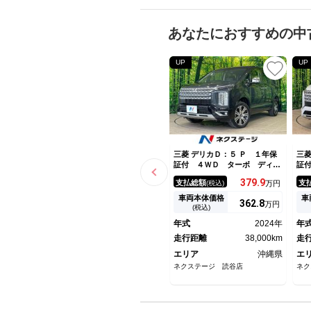
あなたにおすすめの中
UP
UP
三菱 デリカＤ：５ Ｐ １年保
三菱
証付 ４ＷＤ ターボ ディー
証
ゼル 両側電動ドア バックカ
油
379.
9
支払総額
支
(税込)
万円
メラ 衝突被害軽減システム
メ
レーダークルーズ 禁煙車 電
レ
車両本体価格
車
362.
8
万円
動リアゲート パワーシート
動
(税込)
スマートキー ＬＥＤヘッド
ス
年式
2024年
年
ＥＴＣ
純
走行距離
38,000km
走
エリア
沖縄県
エ
ネクステージ 読谷店
ネク