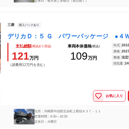
定休日：毎月第三水曜日（祝日除く）
三菱
購入パックあり
201
年式
支払総額
車両本体価格
(税込)(リ済込)
(税込)
202
車検
121
109
法定
万円
万円
整備
24
排気量
（諸費用12万円を含む）
お気に入り
住所：沖縄県中頭郡北谷町上勢頭８３７－１１
営業時間：9:30～18:30
定休日：火曜日