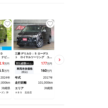
NEW
UP
４ＷＤ
三菱 デリカＤ：５ ローデス
三菱 デリカＤ：５ Ｇ パワー
三菱 
 ナビ／
ト ロイヤルツーリング ユー
パッケージ 社外ナビ ＣＤ
ー 
シ）／両
ザー買取 １オーナー車 フリ
ＤＶＤ バックカメラ ビルト
ラ 
2.
9
177
192.
8
支払総額
支払総額
支払
万円
(税込)
万円
(税込)
万円
シートヒ
ップダウンモニター アルパイ
インＥＴＣ クルーズコントロ
ルフ
アラウン
ンナビ 両側パワースライド
ール 前後ドライブレコーダ
アコ
車両本体価格
車両本体価格
車両
5.
5
160
181.
5
万円
万円
万円
防止支援
本革シート パワーシート＆シ
ー パドルシフト 両側パワー
スマ
(税込)
(税込)
ドア／オ
ートヒーター パワートラン
スライドドア オートライト
ング
2024年
年式
2017年
年式
2017年
年式
ク パドルシフト ステアリン
オートエアコン スマートキ
安全
2,000km
グスイッチ マット＆バイザー
走行距離
101,000km
ー 盗難防止装置
走行距離
89,000km
走行
沖縄県
エリア
沖縄県
エリア
沖縄県
エリ
ーズ）沖
ＡＢＳ 北谷店
ガリバー うるま店
オーシ