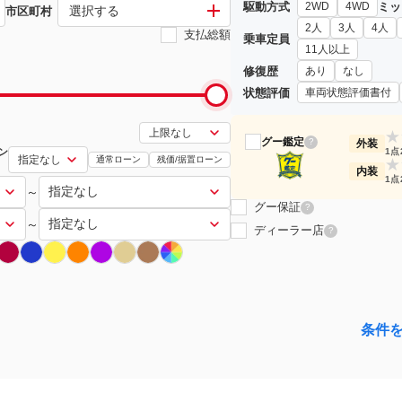
駆動方式
ミッ
2WD
4WD
選択する
市区町村
2人
3人
4人
支払総額
乗車定員
11人以上
修復歴
あり
なし
状態評価
車両状態評価書付
★
グー鑑定
?
外装
ン
1点
通常ローン
残価/据置ローン
★
内装
1点
～
グー保証
?
～
ディーラー店
?
条件