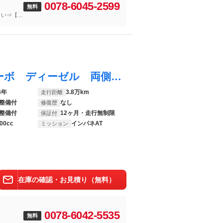
0078-6045-2599
無料
さい⇒【無
デリカＤ：５ Ｐ １年保証付 ４ＷＤ ターボ ディーゼル 両側電動ドア バックカメラ 衝突被害軽減システム レーダークルーズ 禁煙車 電動リアゲート パワーシート スマートキー ＬＥＤヘッド ＥＴＣ
4年
3.8万km
走行距離
整備付
なし
修復歴
整備付
12ヶ月・走行無制限
保証付
00cc
インパネAT
ミッション
在庫の確認・お見積り（無料）
0078-6042-5535
無料