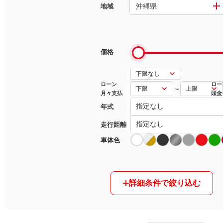
沖縄県
地域
マガジン
車カタログ
価格
自動車ローン
ローン
ロー
～
月々支払
頭金
保険
年式
レビュー
走行距離
車体色
価格相場
教習所
詳細条件で絞り込む
用語集