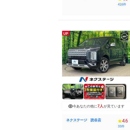
416件
UP
7人
今あなたの他に
が見ています
ネクステージ 読谷店
4.6
33件