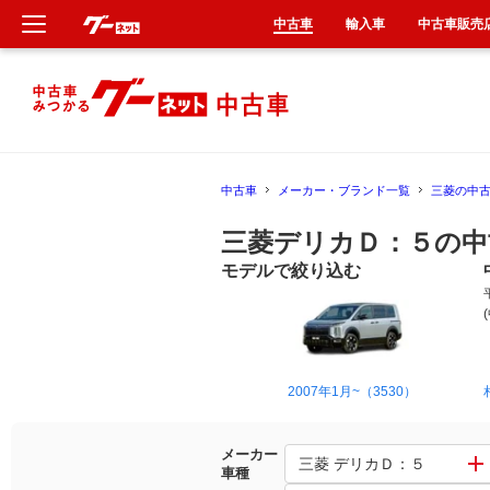
中古車
輸入車
中古車販売
新車
中古車
中古車
メーカー・ブランド一覧
三菱の中
輸入車
三菱デリカＤ：５の中
クルマ買取
モデルで絞り込む
カーリース
タイヤ交換
2007年1月~（3530）
整備工場
メーカー
三菱 デリカＤ：５
車種
車検