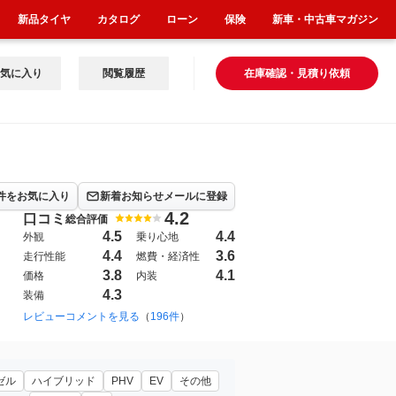
新品タイヤ
カタログ
ローン
保険
新車・中古車マガジン
気に入り
閲覧履歴
在庫確認・見積り依頼
件をお気に入り
新着お知らせメールに登録
4.2
口コミ
総合評価
4.5
4.4
外観
乗り心地
4.4
3.6
走行性能
燃費・経済性
3.8
4.1
価格
内装
4.3
装備
レビューコメントを見る
（
196件
）
ゼル
ハイブリッド
PHV
EV
その他