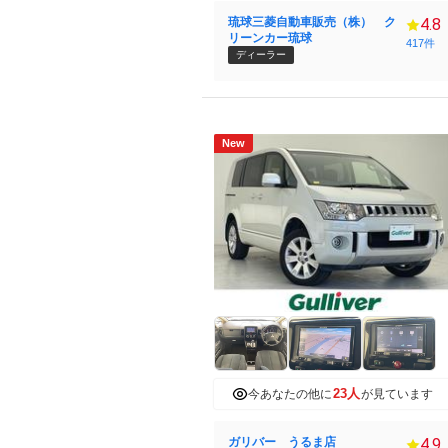
琉球三菱自動車販売（株） ク
4.8
リーンカー琉球
417件
ディーラー
New
23人
今あなたの他に
が見ています
ガリバー うるま店
4.9