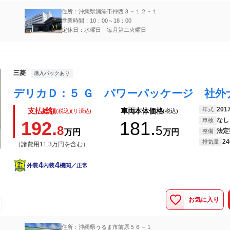
住所：沖縄県浦添市仲西３－１２－１
営業時間：10：00～18：00
定休日：水曜日 毎月第二火曜日
三菱
購入パックあり
201
年式
支払総額
車両本体価格
(税込)(リ済込)
(税込)
なし
車検
192.
181.
8
5
法定
万円
万円
整備
24
排気量
（諸費用11.3万円を含む）
4
4
外装
内装
機関／正常
お気に入り
住所：沖縄県うるま市前原５６－１