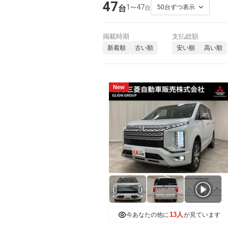
47
1
47
〜
台
台
掲載時期
支払総額
新着順
古い順
安い順
高い順
New
13人
今あなたの他に
が見ています