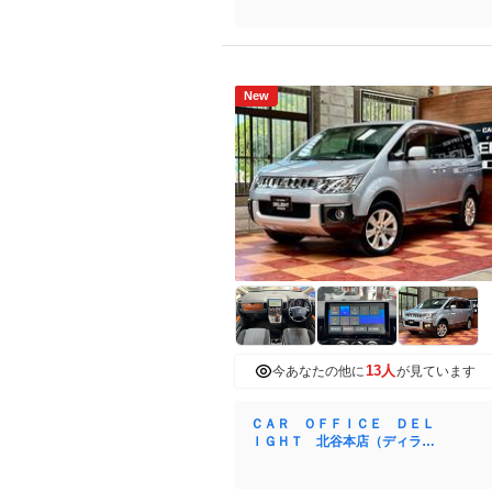
New
13人
今あなたの他に
が見ています
ＣＡＲ ＯＦＦＩＣＥ ＤＥＬ
ＩＧＨＴ 北谷本店（ディライ
ト）