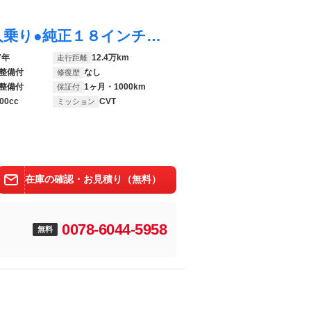
デリカＤ：５ Ｇ パワーパッケージ ●８人乗り●純正１８インチＡＷ●フォグランプ●両側パワースライドドア●ストラーダナビ●Ｂｌｕｅｔｏｏｔｈ●ＣＤ●ＴＶ●ラジオ●ＥＴＣ●バックカメラ●クルーズコントロール●パドルシフト●スマートキー●
7年
12.4万km
走行距離
整備付
なし
修復歴
整備付
1ヶ月・1000km
保証付
00cc
CVT
ミッション
在庫の確認・お見積り（無料）
0078-6044-5958
無料