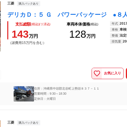
三菱
購入パックあり
201
年式
支払総額
車両本体価格
(税込)(リ済込)
(税込)
車検
車検
143
128
法定
万円
万円
整備
20
排気量
（諸費用15万円を含む）
お気に入り
住所：沖縄県中頭郡北谷町上勢頭８３７－１１
営業時間：9:30～18:30
定休日：火曜日
三菱
購入パックあり