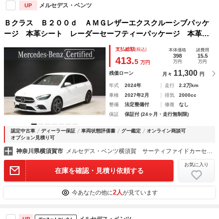
メルセデス・ベンツ
UP
Ｂクラス Ｂ２００ｄ ＡＭＧレザーエクスクルーシブパッケ
ージ 本革シート レーダーセーフティーパッケージ 本革巻
きスポーツステアリング コンフォートサスペンション ＭＢ
支払総額
(税込)
本体価格
諸費用
ＵＸ シートヒーター アドバンスドサウンドシステム クラ
398
15.5
413.
5
万円
万円
万円
イメートコントロール
11,300
残価ローン
月々
円
年式
2024年
走行
2.2万km
車検
2027年2月
排気
2000cc
整備
法定整備付
修復
なし
保証
保証付 (24ヶ月・走行無制限)
認定中古車
ディーラー保証
車両状態評価書
グー鑑定
オンライン商談可
オプション見積り可
神奈川県横須賀市
メルセデス・ベンツ横須賀 サーティファイドカーセンター （株）シュテルン世田谷
お気に入り
在庫を確認・見積り依頼する
2人
今あなたの他に
が見ています
メルセデス・ベンツ