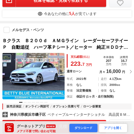
在庫を確認・見積り依頼する
5人
今あなたの他に
が見ています
メルセデス・ベンツ
Ｂクラス Ｂ２００ｄ ＡＭＧライン レーダーセーフテイー
Ｐ 自動追従 ハーフ革Ｐシート／ヒーター 純正ＨＤＤナビ
／ＴＶ Ｂｌｕｅｔｏｔｈ Ｂカメラ ＡＭＧ１８ＡＷ ＡＣ
支払総額
(税込)
本体価格
諸費用
Ｃ キーレスゴー パワーテールゲート スマートオープナ
207
16.7
223.
7
万円
万円
万円
ー ８速ＡＴ
16,000
通常ローン
月々
円
年式
2021年
走行
4.1万km
車検
なし
排気
2000cc
整備
法定整備無
修復
なし
保証
保証付 (1ヶ月・走行無制限)
販売店保証
オンライン商談可
オプション見積り可
ローン仮審査
神奈川県横浜市磯子区
ベティーブルーインターナショナル 高品質ＢＭＷ＆メルセデス・ベンツ専門店
お気に入り
グーネットアプリ
在庫を確認・見積り依頼する
RENEW
ダウンロード
アプリを開く
メアド不要で問い合わせ可能