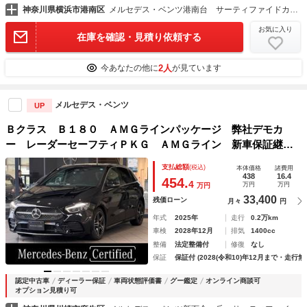
神奈川県横浜市港南区
メルセデス・ベンツ港南台 サーティファイドカーセンター（株）シュテルン世田谷
お気に入り
在庫を確認・見積り依頼する
2人
今あなたの他に
が見ています
メルセデス・ベンツ
UP
Ｂクラス Ｂ１８０ ＡＭＧラインパッケージ 弊社デモカ
ー レーダーセーフティＰＫＧ ＡＭＧライン 新車保証継
承 ＭＢＵＸ 前席パワーシート シートヒーター アンビエ
支払総額
(税込)
本体価格
諸費用
ントライト６４色 純正ドラレコ ワイヤレスチャージャー
438
16.4
454.
4
万円
万円
万円
自動開閉トランク フット
33,400
残価ローン
月々
円
年式
2025年
走行
0.2万km
車検
2028年12月
排気
1400cc
整備
法定整備付
修復
なし
保証
保証付 (2028(令和10)年12月まで・走行無
認定中古車
ディーラー保証
車両状態評価書
グー鑑定
オンライン商談可
オプション見積り可