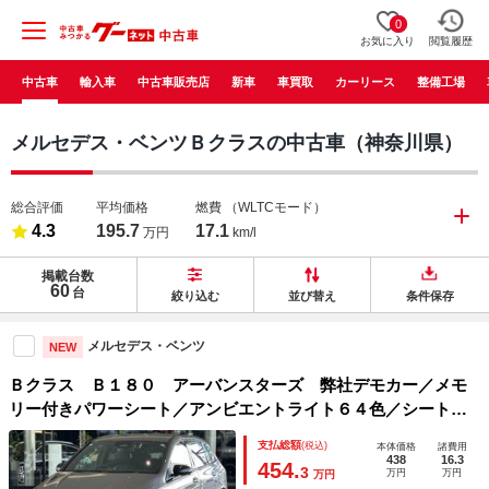
0
お気に入り
閲覧履歴
中古車
輸入車
中古車販売店
新車
車買取
カーリース
整備工場
メルセデス・ベンツＢクラスの中古車（神奈川県）
総合評価
平均価格
燃費
（WLTCモード）
4.3
195.7
17.1
万円
km/l
掲載台数
60
台
絞り込む
並び替え
条件保存
メルセデス・ベンツ
NEW
Ｂクラス Ｂ１８０ アーバンスターズ 弊社デモカー／メモ
リー付きパワーシート／アンビエントライト６４色／シートヒ
ーター／純正ドラレコ前後／オートハイビーム／ＬＥＤヘッド
支払総額
(税込)
本体価格
諸費用
ライト／ワイヤレスチャージング／メルセデスケア継承／記録
438
16.3
454.
3
万円
万円
万円
簿／禁煙車両／