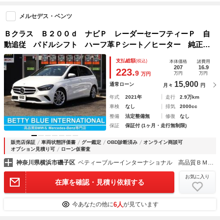
メルセデス・ベンツ
Ｂクラス Ｂ２００ｄ ナビＰ レーダーセーフティーＰ 自
動追従 パドルシフト ハーフ革Ｐシート／ヒーター 純正Ｈ
ＤＤナビＴＶ ＭＳＶ Ｂｌｕｅｔｏｏｔｈ Ｂカメラ 前後
支払総額
(税込)
本体価格
諸費用
ドラレコ ＬＥＤ ディストロニックプラス キーレスゴー
207
16.9
223.
9
万円
万円
万円
Ｐトランク スマートオープナー ８速ＡＴ
15,900
通常ローン
月々
円
年式
2021年
走行
2.9万km
車検
なし
排気
2000cc
整備
法定整備無
修復
なし
保証
保証付 (1ヶ月・走行無制限)
販売店保証
車両状態評価書
グー鑑定
OBD診断済み
オンライン商談可
オプション見積り可
ローン仮審査
神奈川県横浜市磯子区
ベティーブルーインターナショナル 高品質ＢＭＷ＆メルセデス・ベンツ専門店
お気に入り
在庫を確認・見積り依頼する
6人
今あなたの他に
が見ています