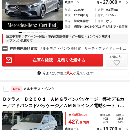
27,000
残価ローン
月々
円
年式
2026年
走行
0.1万km
車検
2029年4月
排気
1400cc
整備
法定整備付
修復
なし
保証
保証付 (2029(令和11)年4月まで・走行無制
認定中古車
ディーラー保証
車両状態評価書
グー鑑定
オンライン商談可
オプション見積り可
神奈川県横須賀市
メルセデス・ベンツ横須賀 サーティファイドカーセンター （株）シュテルン世田谷
お気に入り
在庫を確認・見積り依頼する
8人
今あなたの他に
が見ています
メルセデス・ベンツ
NEW
Ｂクラス Ｂ２００ｄ ＡＭＧラインパッケージ 弊社デモカ
ー／アドバンスドパッケージ／ＡＭＧライン／電動シート（メ
モリ付）パノラミックスライディングルーフ／純正ドライブレ
支払総額
(税込)
本体価格
諸費用
コーダー（前後）／アンビエントライト（６４色）／ワイヤレ
408
19.6
427.
6
万円
万円
万円
スチャージング／シート
19,700
残価ローン
月々
円