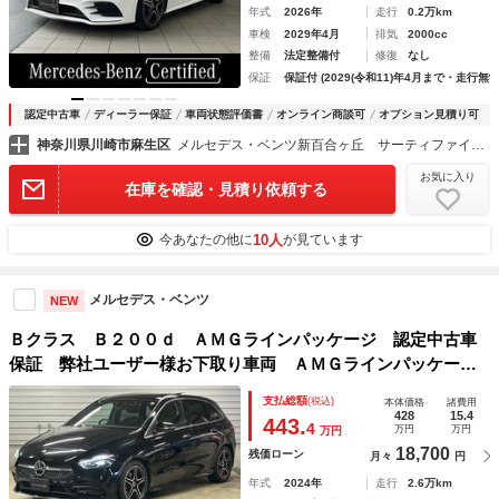
年式
2026年
走行
0.2万km
車検
2029年4月
排気
2000cc
整備
法定整備付
修復
なし
保証
保証付 (2029(令和11)年4月まで・走行無制
認定中古車
ディーラー保証
車両状態評価書
オンライン商談可
オプション見積り可
神奈川県川崎市麻生区
メルセデス・ベンツ新百合ヶ丘 サーティファイドカーセンター （株）シュテルン世田谷
お気に入り
在庫を確認・見積り依頼する
10人
今あなたの他に
が見ています
メルセデス・ベンツ
NEW
Ｂクラス Ｂ２００ｄ ＡＭＧラインパッケージ 認定中古車
保証 弊社ユーザー様お下取り車両 ＡＭＧラインパッケー
ジ アドバンスドパッケージ 純正ドライブレコーダー（前／
支払総額
(税込)
本体価格
諸費用
後） ヘッドアップディスプレイ
428
15.4
443.
4
万円
万円
万円
18,700
残価ローン
月々
円
年式
2024年
走行
2.6万km