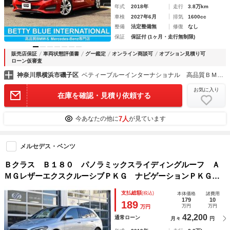
年式
2018年
走行
3.8万km
車検
2027年6月
排気
1600cc
整備
法定整備無
修復
なし
保証
保証付 (1ヶ月・走行無制限)
販売店保証
車両状態評価書
グー鑑定
オンライン商談可
オプション見積り可
ローン仮審査
神奈川県横浜市磯子区
ベティーブルーインターナショナル 高品質ＢＭＷ＆メルセデス・ベンツ専門店
お気に入り
在庫を確認・見積り依頼する
7人
今あなたの他に
が見ています
メルセデス・ベンツ
Ｂクラス Ｂ１８０ パノラミックスライディングルーフ Ａ
ＭＧレザーエクスクルーシブＰＫＧ ナビゲーションＰＫＧ
アドバンスドＰＫＧ カーボン調インパネ加飾 １８インチツ
支払総額
(税込)
本体価格
諸費用
インスポーク エアロ 革巻きステアリング 禁煙車
179
10
189
万円
万円
万円
42,200
通常ローン
月々
円