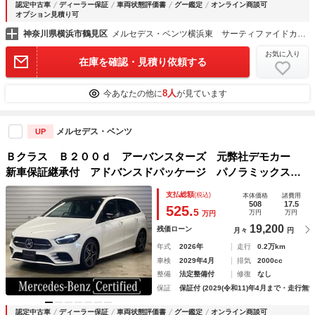
認定中古車
ディーラー保証
車両状態評価書
グー鑑定
オンライン商談可
オプション見積り可
神奈川県横浜市鶴見区
メルセデス・ベンツ横浜東 サーティファイドカーセンター
お気に入り
在庫を確認・見積り依頼する
8人
今あなたの他に
が見ています
メルセデス・ベンツ
UP
Ｂクラス Ｂ２００ｄ アーバンスターズ 元弊社デモカー
新車保証継承付 アドバンスドパッケージ パノラミックスラ
イディングルーフ 運転席・助手席ヒーター機能付きパワーシ
支払総額
(税込)
本体価格
諸費用
ート 純正ドライブレコーダー アンビエントライト
508
17.5
525.
5
万円
万円
万円
19,200
残価ローン
月々
円
年式
2026年
走行
0.2万km
車検
2029年4月
排気
2000cc
整備
法定整備付
修復
なし
保証
保証付 (2029(令和11)年4月まで・走行無制
認定中古車
ディーラー保証
車両状態評価書
グー鑑定
オンライン商談可