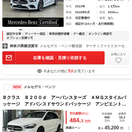
年式
2023年
走行
1.3万km
車検
2028年8月
排気
2000cc
整備
法定整備付
修復
なし
保証
保証付 (24ヶ月・走行無制限)
認定中古車
ディーラー保証
車両状態評価書
グー鑑定
オンライン商談可
オプション見積り可
神奈川県横須賀市
メルセデス・ベンツ横須賀 サーティファイドカーセンター （株）シュテルン世田谷
お気に入り
在庫を確認・見積り依頼する
9人
今あなたの他に
が見ています
メルセデス・ベンツ
NEW
Ｂクラス Ｂ２００ｄ アーバンスターズ ＡＭＧスタイルパ
ッケージ アドバンスドサウンドパッケージ アンビエントラ
イト ナイトパッケージ スポーツシート フルセグ レザー
支払総額
(税込)
本体価格
諸費用
ＡＲＴＩＣＯ リアカメラ ブラインドアシストスポット
468
16.3
484.
3
万円
万円
万円
アクティブレーン
45,200
残価ローン
月々
円