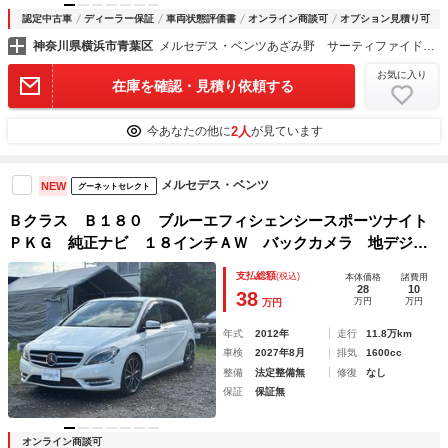
認定中古車
ディーラー保証
車両状態評価書
オンライン商談可
オプション見積り可
神奈川県横浜市青葉区
メルセデス・ベンツあざみ野 サーティファイドカーセンター （株）シュテルン世田谷
お気に入り
在庫を確認・見積り依頼する
2人
今あなたの他に
が見ています
メルセデス・ベンツ
NEW
グーネットセレクト
Ｂクラス Ｂ１８０ ブルーエフィシェンシースポーツナイト
ＰＫＧ 純正ナビ １８インチＡＷ バックカメラ 地デジ
Ｂｌｕｅｔｏｏｔｈ ＥＴＣ オートライト キセノンヘッド
支払総額
(税込)
本体価格
諸費用
ライト
28
10
38
万円
万円
万円
年式
2012年
走行
11.8万km
車検
2027年8月
排気
1600cc
整備
法定整備無
修復
なし
保証
保証無
オンライン商談可