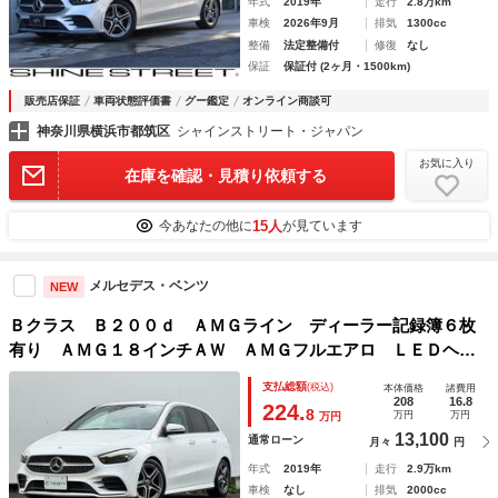
年式
2019年
走行
2.8万km
車検
2026年9月
排気
1300cc
整備
法定整備付
修復
なし
保証
保証付 (2ヶ月・1500km)
販売店保証
車両状態評価書
グー鑑定
オンライン商談可
神奈川県横浜市都筑区
シャインストリート・ジャパン
お気に入り
在庫を確認・見積り依頼する
15人
今あなたの他に
が見ています
メルセデス・ベンツ
NEW
Ｂクラス Ｂ２００ｄ ＡＭＧライン ディーラー記録簿６枚
有り ＡＭＧ１８インチＡＷ ＡＭＧフルエアロ ＬＥＤヘッ
ドライト ハーフレザーシート ＨＤＤナビ フルセグＴＶ
支払総額
(税込)
本体価格
諸費用
ＢＴオーディオ Ｂカメラ レーダーセーフティＰＫＧ
208
16.8
224.
8
万円
万円
万円
13,100
通常ローン
月々
円
年式
2019年
走行
2.9万km
車検
なし
排気
2000cc