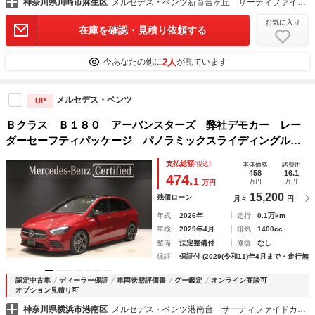
神奈川県川崎市麻生区
メルセデス・ベンツ新百合ヶ丘 サーティファイドカーセンター （株）シュテルン世田谷
お気に入り
在庫を確認・見積り依頼する
2人
今あなたの他に
が見ています
メルセデス・ベンツ
UP
Ｂクラス Ｂ１８０ アーバンスターズ 弊社デモカー レー
ダーセーフティパッケージ パノラミックスライディングルー
フ メモリー付き電動シート シートヒータ ＭＢＵＸ搭載
支払総額
(税込)
本体価格
諸費用
車 本革シート アンビエントライトナイトパッケージ本革巻
458
16.1
474.
1
万円
万円
万円
スポーツステアリ
15,200
残価ローン
月々
円
年式
2026年
走行
0.1万km
車検
2029年4月
排気
1400cc
整備
法定整備付
修復
なし
保証
保証付 (2029(令和11)年4月まで・走行無制
認定中古車
ディーラー保証
車両状態評価書
グー鑑定
オンライン商談可
オプション見積り可
神奈川県横浜市港南区
メルセデス・ベンツ港南台 サーティファイドカーセンター（株）シュテルン世田谷