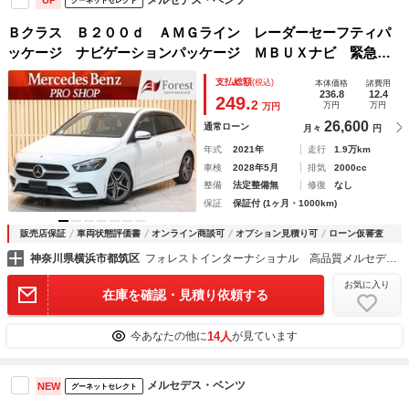
UP
グーネットセレクト
Ｂクラス Ｂ２００ｄ ＡＭＧライン レーダーセーフティパ
ッケージ ナビゲーションパッケージ ＭＢＵＸナビ 緊急回
避補助 ブラインド＆レーンキープアシスト ディストロニッ
支払総額
(税込)
本体価格
諸費用
クプラス バックカメラ タッチスクリーンディスプレイ
236.8
12.4
249.
2
万円
万円
万円
26,600
通常ローン
月々
円
年式
2021年
走行
1.9万km
車検
2028年5月
排気
2000cc
整備
法定整備無
修復
なし
保証
保証付 (1ヶ月・1000km)
販売店保証
車両状態評価書
オンライン商談可
オプション見積り可
ローン仮審査
神奈川県横浜市都筑区
フォレストインターナショナル 高品質メルセデスベンツ正規ディーラー車専門店
お気に入り
在庫を確認・見積り依頼する
14人
今あなたの他に
が見ています
メルセデス・ベンツ
NEW
グーネットセレクト