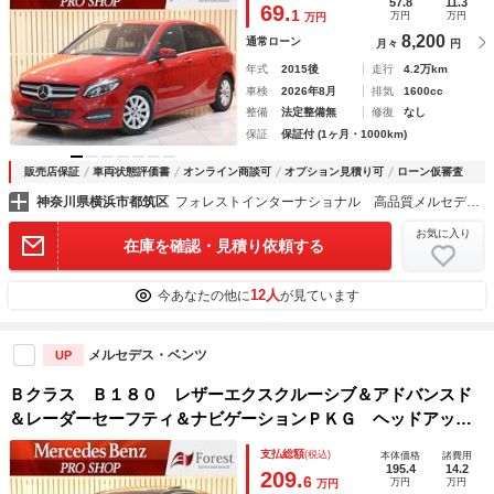
ッドライト シートヒーター
57.8
11.3
69.
1
万円
万円
万円
8,200
通常ローン
月々
円
年式
2015後
走行
4.2万km
車検
2026年8月
排気
1600cc
整備
法定整備無
修復
なし
保証
保証付 (1ヶ月・1000km)
販売店保証
車両状態評価書
オンライン商談可
オプション見積り可
ローン仮審査
神奈川県横浜市都筑区
フォレストインターナショナル 高品質メルセデスベンツ正規ディーラー車専門店
お気に入り
在庫を確認・見積り依頼する
12人
今あなたの他に
が見ています
メルセデス・ベンツ
UP
Ｂクラス Ｂ１８０ レザーエクスクルーシブ＆アドバンスド
＆レーダーセーフティ＆ナビゲーションＰＫＧ ヘッドアップ
ディスプレイ マキアートベージュレザー ＭＢＵＸナビ デ
支払総額
(税込)
本体価格
諸費用
ィストロニックプラス タッチスクリーンディスプレイ
195.4
14.2
209.
6
万円
万円
万円