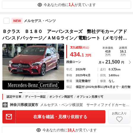
1人
今あなたの他に
が見ています
メルセデス・ベンツ
NEW
Ｂクラス Ｂ１８０ アーバンスターズ 弊社デモカー／アド
バンスドパッケージ／ＡＭＧライン／電動シート（メモリ付）
／純正ドライブレコーダー（前後）／アンビエントライト（６
支払総額
(税込)
本体価格
諸費用
４色）／シートヒーター／電動トランク／ワイヤレスチャージ
418
16.1
434.
1
万円
万円
万円
ング／ワンオー
21,500
残価ローン
月々
円
年式
2026年
走行
0.3万km
車検
2029年4月
排気
1400cc
整備
法定整備付
修復
なし
保証
保証付 (2029(令和11)年4月まで・走行無制
認定中古車
ディーラー保証
オンライン商談可
オプション見積り可
神奈川県横須賀市
メルセデス・ベンツ横須賀 サーティファイドカーセンター （株）シュテルン世田谷
お気に入り
在庫を確認・見積り依頼する
18人
今あなたの他に
が見ています