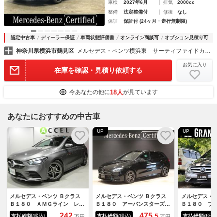
車検
2027年6月
排気
2000cc
整備
法定整備付
修復
なし
保証
保証付 (24ヶ月・走行無制限)
認定中古車
ディーラー保証
車両状態評価書
オンライン商談可
オプション見積り可
神奈川県横浜市鶴見区
メルセデス・ベンツ横浜東 サーティファイドカーセンター
お気に入り
在庫を確認・見積り依頼する
18人
今あなたの他に
が見ています
あなたにおすすめの中古車
UP
UP
メルセデス・ベンツ Ｂクラス
メルセデス・ベンツ Ｂクラス
メルセデス・ベ
Ｂ１８０ ＡＭＧライン レー
Ｂ１８０ アーバンスターズ
Ｂ１８０ ブ
ダーＳ 純正ナビＴＶ バック
新車保証継承 認定中古車 デ
シー ナビＴ
242
475.
5
支払総額
支払総額
支払総額
(税込)
(税込)
(税込)
万円
万円