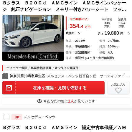
Ｂクラス Ｂ２００ｄ ＡＭＧライン ＡＭＧラインパッケー
ジ 純正ナビゲーション メモリー付きパワーシート フット
トランクオープナー アンビエントライト シートヒーター
支払総額
(税込)
本体価格
諸費用
パーキングアシスト ＬＥＤヘッドライト バックカメラ 認
338
16.4
354.
4
万円
万円
万円
定中古車保証
19,800
残価ローン
月々
円
年式
2021年
走行
2.6万km
車検
車検整備付
排気
2000cc
整備
法定整備付
修復
なし
保証
保証付 (24ヶ月・走行無制限)
ディーラー保証
車両状態評価書
オンライン商談可
神奈川県川崎市麻生区
メルセデス・ベンツ新百合ヶ丘 サーティファイドカーセンター （株）シュテルン世田谷
お気に入り
在庫を確認・見積り依頼する
1人
今あなたの他に
が見ています
メルセデス・ベンツ
UP
Ｂクラス Ｂ２００ｄ ＡＭＧライン 認定中古車保証／ＡＭ