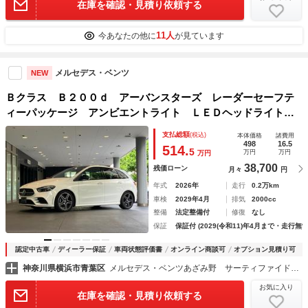
在庫を確認・見積り依頼する
11人
今あなたの他に
が見ています
メルセデス・ベンツ
NEW
Ｂクラス Ｂ２００ｄ アーバンスターズ レーダーセーフテ
ィーパッケージ アンビエントライト ＬＥＤヘッドライト
シートヒーター メモリー付きパワーシート パノラミックス
支払総額
(税込)
本体価格
諸費用
ライディングルーフ
498
16.5
514.
5
万円
万円
万円
38,700
残価ローン
月々
円
年式
2026年
走行
0.2万km
車検
2029年4月
排気
2000cc
整備
法定整備付
修復
なし
保証
保証付 (2029(令和11)年4月まで・走行無制
認定中古車
ディーラー保証
車両状態評価書
オンライン商談可
オプション見積り可
神奈川県横浜市青葉区
メルセデス・ベンツあざみ野 サーティファイドカーセンター （株）シュテルン世田谷
お気に入り
在庫を確認・見積り依頼する