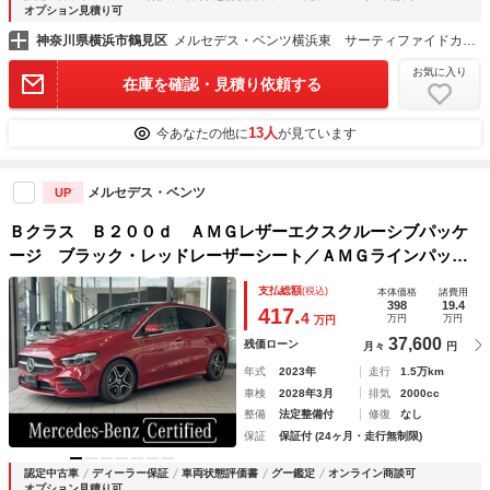
オプション見積り可
神奈川県横浜市鶴見区
メルセデス・ベンツ横浜東 サーティファイドカーセンター
お気に入り
在庫を確認・見積り依頼する
13人
今あなたの他に
が見ています
メルセデス・ベンツ
UP
Ｂクラス Ｂ２００ｄ ＡＭＧレザーエクスクルーシブパッケ
ージ ブラック・レッドレーザーシート／ＡＭＧラインパッケ
ージ／ＡＭＧレザーエクスクルーシブパッケージ／アドバンス
支払総額
(税込)
本体価格
諸費用
ドパッケージ／アダプティブダハイビームアシスト・プラス／
398
19.4
417.
4
万円
万円
万円
プライバシーガラス／ドライブレコーダー
37,600
残価ローン
月々
円
年式
2023年
走行
1.5万km
車検
2028年3月
排気
2000cc
整備
法定整備付
修復
なし
保証
保証付 (24ヶ月・走行無制限)
認定中古車
ディーラー保証
車両状態評価書
グー鑑定
オンライン商談可
オプション見積り可