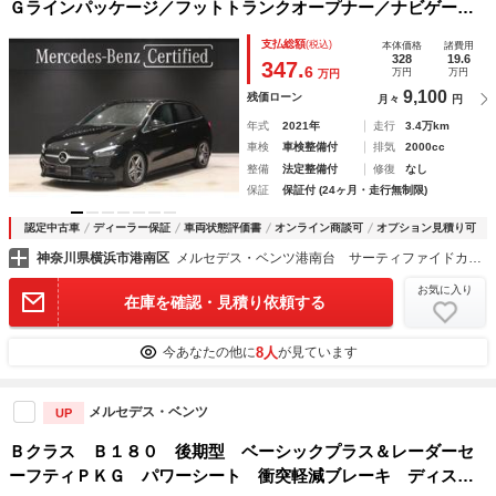
Ｇラインパッケージ／フットトランクオープナー／ナビゲーシ
ョンパッケージ／メモリー付きフルパワーシート／シートヒー
支払総額
(税込)
本体価格
諸費用
ター／ＭＢＵＸ／ワイヤレスチャージング／テレビ機能／アン
328
19.6
347.
6
万円
万円
万円
ビエントライ
9,100
残価ローン
月々
円
年式
2021年
走行
3.4万km
車検
車検整備付
排気
2000cc
整備
法定整備付
修復
なし
保証
保証付 (24ヶ月・走行無制限)
認定中古車
ディーラー保証
車両状態評価書
オンライン商談可
オプション見積り可
神奈川県横浜市港南区
メルセデス・ベンツ港南台 サーティファイドカーセンター（株）シュテルン世田谷
お気に入り
在庫を確認・見積り依頼する
8人
今あなたの他に
が見ています
メルセデス・ベンツ
UP
Ｂクラス Ｂ１８０ 後期型 ベーシックプラス＆レーダーセ
ーフティＰＫＧ パワーシート 衝突軽減ブレーキ ディスト