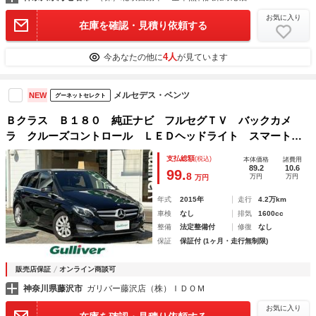
お気に入り
在庫を確認・見積り依頼する
4人
今あなたの他に
が見ています
メルセデス・ベンツ
NEW
グーネットセレクト
Ｂクラス Ｂ１８０ 純正ナビ フルセグＴＶ バックカメ
ラ クルーズコントロール ＬＥＤヘッドライト スマートキ
ー
支払総額
(税込)
本体価格
諸費用
89.2
10.6
99.
8
万円
万円
万円
年式
2015年
走行
4.2万km
車検
なし
排気
1600cc
整備
法定整備付
修復
なし
保証
保証付 (1ヶ月・走行無制限)
販売店保証
オンライン商談可
神奈川県藤沢市
ガリバー藤沢店（株）ＩＤＯＭ
お気に入り