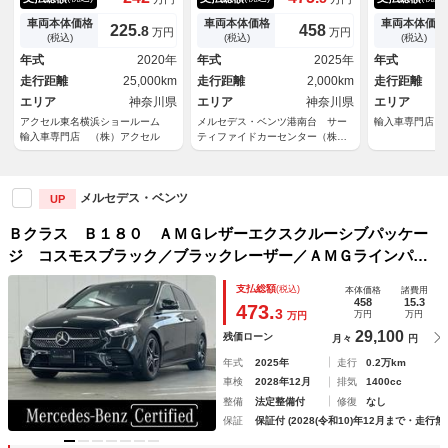
カメラ ＡＭＧエアロ＆１８イ
モカーアップ ワンオーナー
ｏｔｈ／キー
ンチアルミホイール 電動テー
ＡＭＧラインパッケージ パノ
／電動パーキ
車両本体価格
車両本体価格
車両本体価格
225.
458
8
万円
万円
ルゲート ハーフレザーシー
ラミックスライディングルー
ックカメラ／
(税込)
(税込)
(税込)
ト シートヒーター メモリー
フ メモリー付きパワーシー
ト／オートラ
年式
2020年
年式
2025年
年式
付パワーシート ＬＥＤヘッド
ト フットトランクオープナ
ドルシフト／
走行距離
25,000km
走行距離
2,000km
走行距離
ライト ブラインドアシスト
ー ブラインドスポットアシス
エリア
神奈川県
ト
エリア
神奈川県
エリア
アクセル東名横浜ショールーム
メルセデス・ベンツ港南台 サー
輸入車専門店 
輸入車専門店 （株）アクセル
ティファイドカーセンター（株）
シュテルン世田谷
メルセデス・ベンツ
UP
Ｂクラス Ｂ１８０ ＡＭＧレザーエクスクルーシブパッケー
ジ コスモスブラック／ブラックレーザー／ＡＭＧラインパッ
ケージ／ＡＭＧレザーエクスクルーシブパッケージ／アダプテ
支払総額
(税込)
本体価格
諸費用
ィブダハイビームアシスト・プラス／プライバシーガラス／ア
458
15.3
473.
3
万円
万円
万円
ンビエントライト６４色／ドライブレコ
29,100
残価ローン
月々
円
年式
2025年
走行
0.2万km
車検
2028年12月
排気
1400cc
整備
法定整備付
修復
なし
保証
保証付 (2028(令和10)年12月まで・走行無