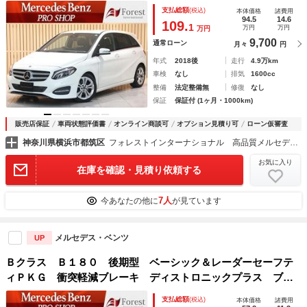
ロニックプラス ブラインドスポットアシスト 純正ナビ バ
支払総額
(税込)
本体価格
諸費用
ックカメラ ＬＥＤヘッドライト シートヒーター
94.5
14.6
109.
1
万円
万円
万円
9,700
通常ローン
月々
円
年式
2018後
走行
4.9万km
車検
なし
排気
1600cc
整備
法定整備無
修復
なし
保証
保証付 (1ヶ月・1000km)
販売店保証
車両状態評価書
オンライン商談可
オプション見積り可
ローン仮審査
神奈川県横浜市都筑区
フォレストインターナショナル 高品質メルセデスベンツ正規ディーラー車専門店
お気に入り
在庫を確認・見積り依頼する
7人
今あなたの他に
が見ています
メルセデス・ベンツ
UP
Ｂクラス Ｂ１８０ 後期型 ベーシック＆レーダーセーフテ
ィＰＫＧ 衝突軽減ブレーキ ディストロニックプラス ブラ
インドスポットアシスト 純正ナビ バックカメラ ＬＥＤヘ
支払総額
(税込)
本体価格
諸費用