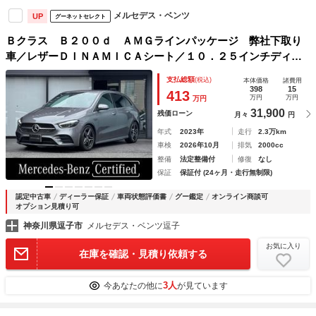
メルセデス・ベンツ
UP
グーネットセレクト
Ｂクラス Ｂ２００ｄ ＡＭＧラインパッケージ 弊社下取り
車／レザーＤＩＮＡＭＩＣＡシート／１０．２５インチディス
プレイ／フルセグテレビ／ＢＴオーディオリアビューカメラ／
支払総額
(税込)
本体価格
諸費用
ＥＴＣ２．０／電動トランク／１８インチＡＭＧアルミ／マル
398
15
413
万円
万円
万円
チビームＬＥＤヘッドラ
31,900
残価ローン
月々
円
年式
2023年
走行
2.3万km
車検
2026年10月
排気
2000cc
整備
法定整備付
修復
なし
保証
保証付 (24ヶ月・走行無制限)
認定中古車
ディーラー保証
車両状態評価書
グー鑑定
オンライン商談可
オプション見積り可
神奈川県逗子市
メルセデス・ベンツ逗子
お気に入り
在庫を確認・見積り依頼する
3人
今あなたの他に
が見ています