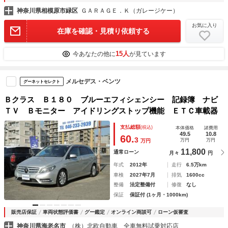
神奈川県相模原市緑区
ＧＡＲＡＧＥ．Ｋ（ガレージケー）
お気に入り
在庫を確認・見積り依頼する
15人
今あなたの他に
が見ています
メルセデス・ベンツ
グーネットセレクト
Ｂクラス Ｂ１８０ ブルーエフィシェンシー 記録簿 ナビ
ＴＶ Ｂモニター アイドリングストップ機能 ＥＴＣ車載器
支払総額
(税込)
本体価格
諸費用
49.5
10.8
60.
3
万円
万円
万円
11,800
通常ローン
月々
円
年式
2012年
走行
6.5万km
車検
2027年7月
排気
1600cc
整備
法定整備付
修復
なし
保証
保証付 (1ヶ月・1000km)
販売店保証
車両状態評価書
グー鑑定
オンライン商談可
ローン仮審査
神奈川県海老名市
（株）北欧自動車 全車無料試乗対応店