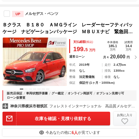
メルセデス・ベンツ
UP
Ｂクラス Ｂ１８０ ＡＭＧライン レーダーセーフティパッ
ケージ ナビゲーションパッケージ ＭＢＵＸナビ 緊急回避
補助 ブラインド＆レーンキープアシスト ディストロニック
支払総額
(税込)
本体価格
諸費用
プラス バックカメラ タッチスクリーンディスプレイ
185.1
14.4
199.
5
万円
万円
万円
20,600
通常ローン
月々
円
年式
2019年
走行
2.4万km
車検
なし
排気
1300cc
整備
法定整備無
修復
なし
保証
保証付 (1ヶ月・1000km)
販売店保証
車両状態評価書
グー鑑定
オンライン商談可
オプション見積り可
ローン仮審査
神奈川県横浜市都筑区
フォレストインターナショナル 高品質メルセデスベンツ正規ディーラー車専門店
お気に入り
在庫を確認・見積り依頼する
6人
今あなたの他に
が見ています