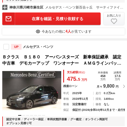
神奈川県川崎市麻生区
メルセデス・ベンツ新百合ヶ丘 サーティファイドカーセンター （株）シュテルン世田谷
お気に入り
在庫を確認・見積り依頼する
4人
今あなたの他に
が見ています
メルセデス・ベンツ
UP
Ｂクラス Ｂ１８０ アーバンスターズ 新車保証継承 認定
中古車 デモカーアップ ワンオーナー ＡＭＧラインパッケ
ージ パノラミックスライディングルーフ メモリー付きパワ
支払総額
(税込)
本体価格
諸費用
ーシート フットトランクオープナー ブラインドスポット
458
17.5
475.
5
万円
万円
万円
アシスト
9,800
残価ローン
月々
円
年式
2025年
走行
0.2万km
車検
2028年12月
排気
1400cc
整備
法定整備付
修復
なし
保証
保証付 (2028(令和10)年12月まで・走行無
認定中古車
ディーラー保証
車両状態評価書
グー鑑定
オンライン商談可
オプション見積り可