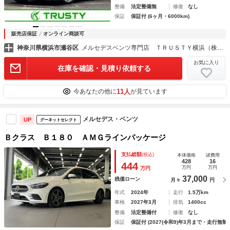
整備
法定整備無
修復
なし
保証
保証付 (6ヶ月・6000km)
販売店保証
オンライン商談可
神奈川県横浜市瀬谷区
メルセデスベンツ専門店 ＴＲＵＳＴＹ横浜（株）トラスト
お気に入り
在庫を確認・見積り依頼する
11人
今あなたの他に
が見ています
メルセデス・ベンツ
UP
グーネットセレクト
Ｂクラス Ｂ１８０ ＡＭＧラインパッケージ
支払総額
(税込)
本体価格
諸費用
428
16
444
万円
万円
万円
37,000
残価ローン
月々
円
年式
2024年
走行
1.5万km
車検
2027年3月
排気
1400cc
整備
法定整備付
修復
なし
保証
保証付 (2027(令和9)年3月まで・走行無制