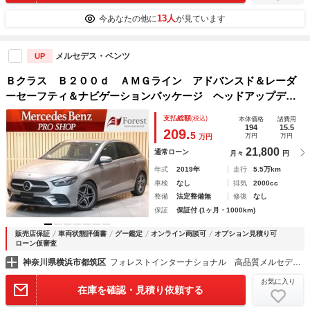
13人
今あなたの他に
が見ています
メルセデス・ベンツ
UP
Ｂクラス Ｂ２００ｄ ＡＭＧライン アドバンスド＆レーダ
ーセーフティ＆ナビゲーションパッケージ ヘッドアップディ
スプレイ ＭＢＵＸナビ ブラインド＆レーンキープアシス
支払総額
(税込)
本体価格
諸費用
ト ディストロニックプラス バックカメラ タッチスクリー
194
15.5
209.
5
万円
万円
万円
ンディスプレイ
21,800
通常ローン
月々
円
年式
2019年
走行
5.5万km
車検
なし
排気
2000cc
整備
法定整備無
修復
なし
保証
保証付 (1ヶ月・1000km)
販売店保証
車両状態評価書
グー鑑定
オンライン商談可
オプション見積り可
ローン仮審査
神奈川県横浜市都筑区
フォレストインターナショナル 高品質メルセデスベンツ正規ディーラー車専門店
お気に入り
在庫を確認・見積り依頼する