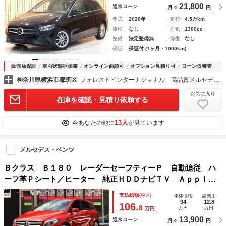
21,800
通常ローン
月々
円
年式
2020年
走行
4.5万km
車検
なし
排気
1300cc
整備
法定整備無
修復
なし
保証
保証付 (1ヶ月・1000km)
販売店保証
車両状態評価書
オンライン商談可
オプション見積り可
ローン仮審査
神奈川県横浜市都筑区
フォレストインターナショナル 高品質メルセデスベンツ正規ディーラー車専門店
お気に入り
在庫を確認・見積り依頼する
13人
今あなたの他に
が見ています
メルセデス・ベンツ
Ｂクラス Ｂ１８０ レーダーセーフティーＰ 自動追従 ハ
ーフ革Ｐシート／ヒーター 純正ＨＤＤナビＴＶ Ａｐｐｌ
ｅ ＣａｒＰｌａｙ Ｂｌｕｅｔｏｏｔｈ Ｂカメラ ドラレ
支払総額
(税込)
本体価格
諸費用
コ ＬＥＤ ディストロニックプラス ＥＣＯストップ キー
94
12.8
106.
8
万円
万円
万円
レスゴー 後席テーブル ７速ＡＴ
13,900
通常ローン
月々
円