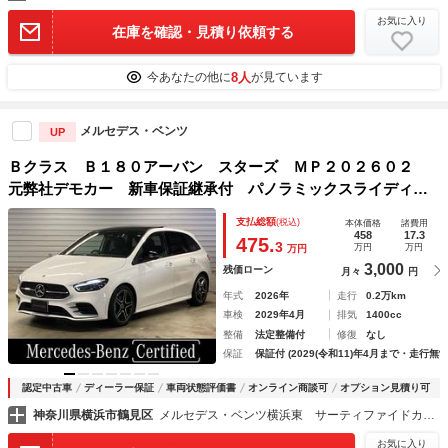
お気に入り
在庫を確認・見積り依頼する
8人
今あなたの他に
が見ています
メルセデス・ベンツ
UP
Ｂクラス Ｂ１８０アーバン スターズ ＭＰ２０２６０２
元弊社デモカー 新車保証継承付 パノラミックスライディン
グルーフ 運転席・助手席ヒーター機能付きパワーシート 純
支払総額
(税込)
本体価格
諸費用
正ドライブレコーダー ＥＴＣ２．０搭載 アンビエントライ
458
17.3
475.
3
万円
万円
万円
ト
3,000
残価ローン
月々
円
年式
2026年
走行
0.2万km
車検
2029年4月
排気
1400cc
整備
法定整備付
修復
なし
保証
保証付 (2029(令和11)年4月まで・走行無制
認定中古車
ディーラー保証
車両状態評価書
オンライン商談可
オプション見積り可
神奈川県横浜市鶴見区
メルセデス・ベンツ横浜東 サーティファイドカーセンター
お気に入り