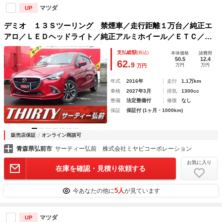
マツダ
UP
デミオ １３Ｓツーリング 禁煙車／走行距離１万台／純正エ
アロ／ＬＥＤヘッドライト／純正アルミホイール／ＥＴＣ／衝
突被害軽減ブレーキ／シートヒーター／バックカメラ／ヘッド
支払総額
(税込)
本体価格
諸費用
アップディスプレイ／本革巻ハンドル／純正ナビ／フルセグ
50.5
12.4
62.
9
万円
万円
万円
年式
2016年
走行
1.1万km
車検
2027年3月
排気
1300cc
整備
法定整備付
修復
なし
保証
保証付 (1ヶ月・1000km)
販売店保証
オンライン商談可
青森県弘前市
サーティー弘前 株式会社ミヤビコーポレーション
お気に入り
在庫を確認・見積り依頼する
5人
今あなたの他に
が見ています
マツダ
UP