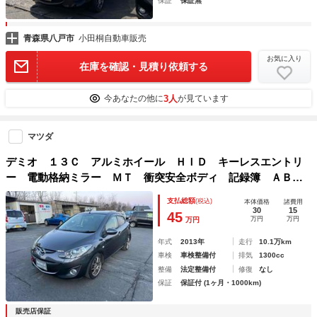
保証
保証無
青森県八戸市
小田桐自動車販売
お気に入り
在庫を確認・見積り依頼する
3人
今あなたの他に
が見ています
マツダ
デミオ １３Ｃ アルミホイール ＨＩＤ キーレスエントリ
ー 電動格納ミラー ＭＴ 衝突安全ボディ 記録簿 ＡＢ
Ｓ ＣＤ ミュージックプレイヤー接続可 エアコン パワー
支払総額
(税込)
本体価格
諸費用
ステアリング パワーウィンドウ 運転席エアバッグ
30
15
45
万円
万円
万円
年式
2013年
走行
10.1万km
車検
車検整備付
排気
1300cc
整備
法定整備付
修復
なし
保証
保証付 (1ヶ月・1000km)
販売店保証