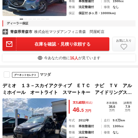
車検
車検整備付
排気
1500cc
整備
法定整備付
修復
なし
保証
保証付 (6ヶ月・10000km)
ディーラー保証
青森県青森市
株式会社マツダアンフィニ青森 問屋町店
お気に入り
在庫を確認・見積り依頼する
16人
今あなたの他に
が見ています
マツダ
グーネットセレクト
デミオ １３－スカイアクティブ ＥＴＣ ナビ ＴＶ アル
ミホイール オートライト スマートキー アイドリングスト
ップ 電動格納ミラー ＣＶＴ 衝突安全ボディ ＡＢＳ Ｅ
支払総額
(税込)
本体価格
諸費用
ＳＣ ＣＤ ＤＶＤ再生 Ｂｌｕｅｔｏｏｔｈ エアコン 禁
38.6
7.9
46.
5
万円
万円
万円
煙車
年式
2012年
走行
9.0万km
車検
車検整備付
排気
1300cc
整備
法定整備付
修復
なし