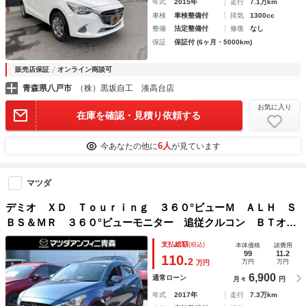
年式
2015年
走行
7.1万km
車検
車検整備付
排気
1300cc
整備
法定整備付
修復
なし
保証
保証付 (6ヶ月・5000km)
販売店保証
オンライン商談可
青森県八戸市
（株）黒坂自工 湊高台店
お気に入り
在庫を確認・見積り依頼する
6人
今あなたの他に
が見ています
マツダ
デミオ ＸＤ Ｔｏｕｒｉｎｇ ３６０°ビューＭ ＡＬＨ Ｓ
ＢＳ＆ＭＲ ３６０°ビューモニター 追従クルコン ＢＴオー
ディオ イモビライザー Ｂカメラ サイドエアバッグ ＤＳ
支払総額
(税込)
本体価格
諸費用
Ｃ ナビＴＶ ＡＵＸ ＤＶＤ再生機能 アドバンスドキー
99
11.2
110.
2
万円
万円
万円
ＡＢＳ エアバッグ 衝突安全ボディ ＵＳＢ
6,900
通常ローン
月々
円
年式
2017年
走行
7.3万km