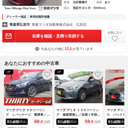
整備
法定整備付
修復
あり
保証
保証付 (6ヶ月・5000km)
ディーラー保証
車両状態評価書
青森県弘前市
青森マツダ自動車株式会社 弘前店
お気に入り
在庫を確認・見積り依頼する
11人
今あなたの他に
が見ています
あなたにおすすめの中古車
UP
UP
マツダ デミオ ＸＤツーリン
マツダ デミオ １３Ｓツーリン
マツダ デミオ
グ Ｌパッケージ 禁煙車／ド
グ 修復歴無し／全国１年保証
Ｄ バックカ
ラレコ／バックカメラ／衝突被
付き／４ＷＤ／セーフティパッ
コーダー リ
69.
59.
4
9
支払総額
支払総額
支払総額
(税込)
(税込)
(税込)
万円
万円
害軽減ブレーキ／ＢＳＭ／ＬＥ
ケージ／地デジナビ／ＢＳＭ／
ー フルセグ