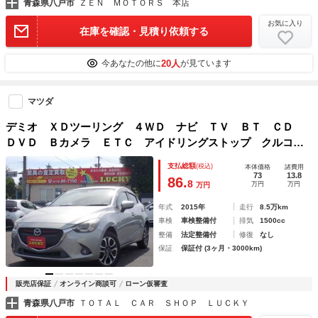
青森県八戸市
ＺＥＮ ＭＯＴＯＲＳ 本店
お気に入り
在庫を確認・見積り依頼する
20人
今あなたの他に
が見ています
マツダ
デミオ ＸＤツーリング ４ＷＤ ナビ ＴＶ ＢＴ ＣＤ
ＤＶＤ Ｂカメラ ＥＴＣ アイドリングストップ クルコ
ン 横滑り防止 オートライト パドルシフト
支払総額
(税込)
本体価格
諸費用
73
13.8
86.
8
万円
万円
万円
年式
2015年
走行
8.5万km
車検
車検整備付
排気
1500cc
整備
法定整備付
修復
なし
保証
保証付 (3ヶ月・3000km)
販売店保証
オンライン商談可
ローン仮審査
青森県八戸市
ＴＯＴＡＬ ＣＡＲ ＳＨＯＰ ＬＵＣＫＹ