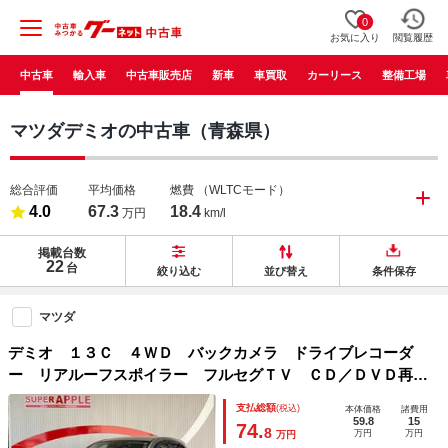
0
お気に入り
閲覧履歴
中古車
輸入車
中古車販売店
新車
車買取
カーリース
整備工場
マツダデミオの中古車（青森県）
総合評価
平均価格
燃費
（WLTCモード）
4.0
67.3
18.4
万円
km/l
掲載台数
22
台
絞り込む
並び替え
条件保存
マツダ
デミオ １３Ｃ ４ＷＤ バックカメラ ドライブレコーダ
ー リアルーフスポイラー フルセグＴＶ ＣＤ／ＤＶＤ再
生 ＬＥＤヘッドライト アイドリングストップ
支払総額
(税込)
本体価格
諸費用
59.8
15
74.
8
万円
万円
万円