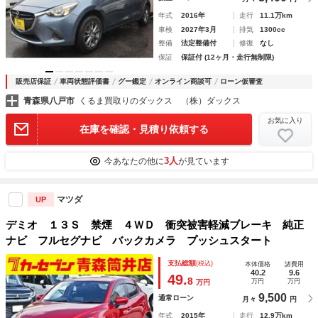
年式
2016年
走行
11.1万km
車検
2027年3月
排気
1300cc
整備
法定整備付
修復
なし
保証
保証付 (12ヶ月・走行無制限)
販売店保証
車両状態評価書
グー鑑定
オンライン商談可
ローン仮審査
青森県八戸市
くるま買取りのダックス （株）ダックス
お気に入り
在庫を確認・見積り依頼する
3人
今あなたの他に
が見ています
マツダ
UP
デミオ １３Ｓ 禁煙 ４ＷＤ 衝突被害軽減ブレーキ 純正
ナビ フルセグナビ バックカメラ プッシュスタート
支払総額
(税込)
本体価格
諸費用
40.2
9.6
49.
8
万円
万円
万円
9,500
通常ローン
月々
円
年式
2015年
走行
12.9万km