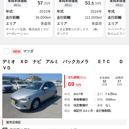
Ｄヘッドライト／クルーズコン
車線逸脱抑制／ＨＵＤ／前席シ
Ｄ再生 ＬＥ
車両本体価格
車両本体価格
車両本体価格
57
51.
5
万円
万円
トロール／ＥＴＣ／レーンキー
ートヒーター／ＥＴＣ／リモー
アイドリング
(税込)
(税込)
(税込)
プアシスト／パドルシフト／Ｌ
トスタート／オートハイビーム
年式
2015年
年式
2016年
年式
ＥＤフォグ／ヘッドアップディ
／オートワイパー／バックカメ
走行距離
36,000km
走行距離
111,000km
走行距離
スプレイ／純正ＡＷ
ラ／
エリア
青森県
エリア
青森県
エリア
サーティー弘前 株式会社ミヤビ
くるま買取りのダックス （株）
スーパーアップ
コーポレーション
ダックス
社エムエフノー
マツダ
NEW
デミオ ＸＤ ナビ アルミ バックカメラ ＥＴＣ Ｄ
ＶＤ
支払総額
(税込)
本体価格
諸費用
52
17
69
万円
万円
万円
年式
2017年
走行
7.6万km
車検
車検整備付
排気
1500cc
整備
法定整備付
修復
なし
保証
保証付 (12ヶ月・走行無制限)
販売店保証