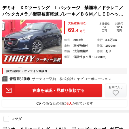
デミオ ＸＤツーリング Ｌパッケージ 禁煙車／ドラレコ／
バックカメラ／衝突被害軽減ブレーキ／ＢＳＭ／ＬＥＤヘッド
ライト／クルーズコントロール／ＥＴＣ／レーンキープアシス
支払総額
(税込)
本体価格
諸費用
ト／パドルシフト／ＬＥＤフォグ／ヘッドアップディスプレイ
57
12.4
69.
4
万円
万円
万円
／純正ＡＷ
年式
2015年
走行
3.6万km
車検
車検整備付
排気
1500cc
整備
法定整備付
修復
あり
保証
保証付 (1ヶ月・1000km)
販売店保証
オンライン商談可
青森県弘前市
サーティー弘前 株式会社ミヤビコーポレーション
お気に入り
在庫を確認・見積り依頼する
6人
今あなたの他に
が見ています
マツダ