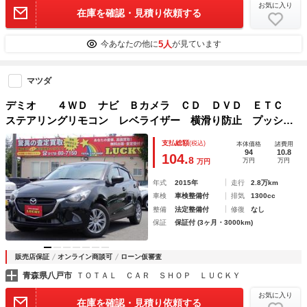
お気に入り
在庫を確認・見積り依頼する
5人
今あなたの他に
が見ています
マツダ
デミオ ４ＷＤ ナビ Ｂカメラ ＣＤ ＤＶＤ ＥＴＣ
ステアリングリモコン レベライザー 横滑り防止 プッシュ
スタート
支払総額
(税込)
本体価格
諸費用
94
10.8
104.
8
万円
万円
万円
年式
2015年
走行
2.8万km
車検
車検整備付
排気
1300cc
整備
法定整備付
修復
なし
保証
保証付 (3ヶ月・3000km)
販売店保証
オンライン商談可
ローン仮審査
青森県八戸市
ＴＯＴＡＬ ＣＡＲ ＳＨＯＰ ＬＵＣＫＹ
お気に入り
在庫を確認・見積り依頼する