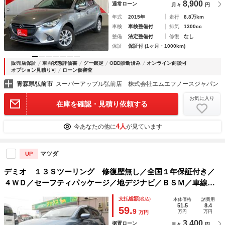
8,900
通常ローン
月々
円
年式
2015年
走行
8.8万km
車検
車検整備付
排気
1300cc
整備
法定整備付
修復
なし
保証
保証付 (1ヶ月・1000km)
販売店保証
車両状態評価書
グー鑑定
OBD診断済み
オンライン商談可
オプション見積り可
ローン仮審査
青森県弘前市
スーパーアップル弘前店 株式会社エムエフノースジャパン
お気に入り
在庫を確認・見積り依頼する
4人
今あなたの他に
が見ています
マツダ
UP
デミオ １３Ｓツーリング 修復歴無し／全国１年保証付き／
４ＷＤ／セーフティパッケージ／地デジナビ／ＢＳＭ／車線逸
脱抑制／ＨＵＤ／前席シートヒーター／ＥＴＣ／リモートスタ
支払総額
(税込)
本体価格
諸費用
ート／オートハイビーム／オートワイパー／バックカメラ／
51.5
8.4
59.
9
万円
万円
万円
3,400
据置ローン
月々
円