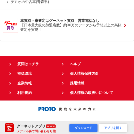
デミオの中古車(青森県)
車買取・車査定はグーネット買取 営業電話なし
【日本最大級の加盟店数】約30万のデータから予想以上の高額
査定を実現！
質問はコチラ
ヘルプ
推奨環境
個人情報保護方針
企業情報
採用情報
利用規約
個人情報の取扱いについて
グーネットアプリ
RENEW
ダウンロード
アプリを開く
メアド不要で問い合わせ可能
"
"