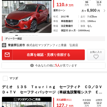
Ｃ ナビＴＶ ＡＵＸ ＤＶＤ再生機能 アドバンスドキー
99
11.9
110.
9
万円
万円
万円
ＡＢＳ エアバッグ ＵＳＢ
6,900
通常ローン
月々
円
年式
2017年
走行
7.0万km
車検
車検整備付
排気
1500cc
整備
法定整備付
修復
なし
保証
保証付 (6ヶ月・10000km)
ディーラー保証
青森県弘前市
株式会社マツダアンフィニ青森 弘前店
お気に入り
在庫を確認・見積り依頼する
5人
今あなたの他に
が見ています
マツダ
デミオ １３Ｓ Ｔｏｕｒｉｎｇ セーフティＰ ＣＤ／ＤＶ
Ｄ＋ＴＶ セーフティパッケージ（車線逸脱警報システ ＥＴ
Ｃ車載器 盗難防止システム 衝突軽減 オートハイビーム
支払総額
(税込)
本体価格
諸費用
Ｂｌｕｅｔｏｏｔｈオーディオ ＬＥＤヘッドランプ ＡＢ
115.5
12.2
127.
7
万円
万円
万円