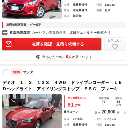
車検
車検整備付
排気
1300cc
整備
法定整備付
修復
あり
保証
保証無
車両状態評価書
グー鑑定
青森県青森市
カーセブン青森筒井店 北日本エネルギー株式会社
お気に入り
在庫を確認・見積り依頼する
6人
今あなたの他に
が見ています
マツダ
NEW
デミオ １．３ １３Ｓ ４ＷＤ ドライブレコーダー ＬＥ
Ｄヘッドライト アイドリングストップ ＥＳＣ ブレーキサ
ポート フルセグＴＶ オートエアコン エアバッグ ＡＢ
支払総額
(税込)
本体価格
諸費用
Ｓ 盗難防止システム パワーウィンドウ メモリーナビ キ
77
14
91
万円
万円
万円
ーレス
20,800
通常ローン
月々
円
年式
2016年
走行
5.7万km
車検
車検整備付
排気
1300cc