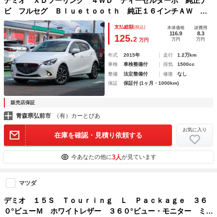
デミオ ＸＤツーリング ４ＷＤ ディーゼルターボ 純正ナ
ビ フルセグ Ｂｌｕｅｔｏｏｔｈ 純正１６インチＡＷ ア
ームレスト パドルシフト クルコン ＨＵＤ ＬＥＤヘッド
支払総額
(税込)
本体価格
諸費用
ライト 横滑り防止 ステアリングスイッチ スマートキー
116.9
8.3
125.
2
万円
万円
万円
年式
2015年
走行
1.2万km
車検
車検整備付
排気
1500cc
整備
法定整備付
修復
なし
保証
保証付 (1ヶ月・1000km)
販売店保証
青森県弘前市
（有）カーとぴあ
お気に入り
在庫を確認・見積り依頼する
3人
今あなたの他に
が見ています
マツダ
デミオ １５Ｓ Ｔｏｕｒｉｎｇ Ｌ Ｐａｃｋａｇｅ ３６
０°ビューＭ ホワイトレザー ３６０°ビュー・モニター ミュ