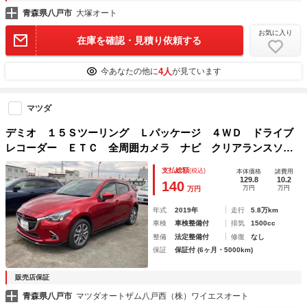
青森県八戸市
大塚オート
お気に入り
在庫を確認・見積り依頼する
4人
今あなたの他に
が見ています
マツダ
デミオ １５Ｓツーリング Ｌパッケージ ４ＷＤ ドライブ
レコーダー ＥＴＣ 全周囲カメラ ナビ クリアランスソナ
ー 衝突被害軽減システム アルミホイール オートライト
支払総額
(税込)
本体価格
諸費用
ＬＥＤヘッドランプ スマートキー アイドリングストップ
129.8
10.2
140
万円
万円
万円
電動格納ミラー
年式
2019年
走行
5.8万km
車検
車検整備付
排気
1500cc
整備
法定整備付
修復
なし
保証
保証付 (6ヶ月・5000km)
販売店保証
青森県八戸市
マツダオートザム八戸西（株）ワイエスオート