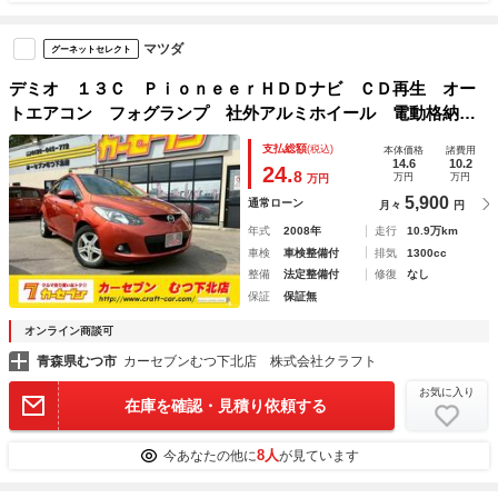
マツダ
グーネットセレクト
デミオ １３Ｃ ＰｉｏｎｅｅｒＨＤＤナビ ＣＤ再生 オー
トエアコン フォグランプ 社外アルミホイール 電動格納ミ
ラー
支払総額
(税込)
本体価格
諸費用
14.6
10.2
24.
8
万円
万円
万円
5,900
通常ローン
月々
円
年式
2008年
走行
10.9万km
車検
車検整備付
排気
1300cc
整備
法定整備付
修復
なし
保証
保証無
オンライン商談可
青森県むつ市
カーセブンむつ下北店 株式会社クラフト
お気に入り
在庫を確認・見積り依頼する
8人
今あなたの他に
が見ています