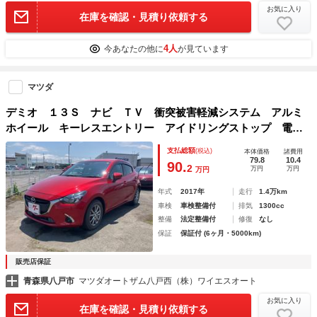
お気に入り
在庫を確認・見積り依頼する
4人
今あなたの他に
が見ています
マツダ
デミオ １３Ｓ ナビ ＴＶ 衝突被害軽減システム アルミ
ホイール キーレスエントリー アイドリングストップ 電動
格納ミラー ＡＴ 盗難防止システム 衝突安全ボディ ＡＢ
支払総額
(税込)
本体価格
諸費用
Ｓ ＥＳＣ ＣＤ ＤＶＤ再生 ＵＳＢ
79.8
10.4
90.
2
万円
万円
万円
年式
2017年
走行
1.4万km
車検
車検整備付
排気
1300cc
整備
法定整備付
修復
なし
保証
保証付 (6ヶ月・5000km)
販売店保証
青森県八戸市
マツダオートザム八戸西（株）ワイエスオート
お気に入り
在庫を確認・見積り依頼する