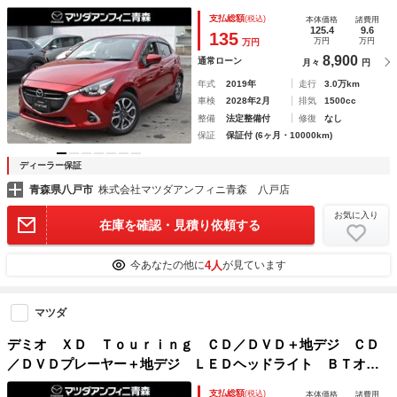
ージックプレイヤー接続可 ＤＶＤ再生 バックカメラ ＬＥ
支払総額
(税込)
本体価格
諸費用
Ｄヘッド 衝突軽減ブレーキ アイドリングストップ フルセ
125.4
9.6
135
万円
万円
万円
グＴＶ オートエアコン 前席シートヒーター
8,900
通常ローン
月々
円
年式
2019年
走行
3.0万km
車検
2028年2月
排気
1500cc
整備
法定整備付
修復
なし
保証
保証付 (6ヶ月・10000km)
ディーラー保証
青森県八戸市
株式会社マツダアンフィニ青森 八戸店
お気に入り
在庫を確認・見積り依頼する
4人
今あなたの他に
が見ています
マツダ
デミオ ＸＤ Ｔｏｕｒｉｎｇ ＣＤ／ＤＶＤ＋地デジ ＣＤ
／ＤＶＤプレーヤー＋地デジ ＬＥＤヘッドライト ＢＴオー
ディオ イモビライザー Ｂカメラ サイドエアバッグ ＤＳ
支払総額
(税込)
本体価格
諸費用