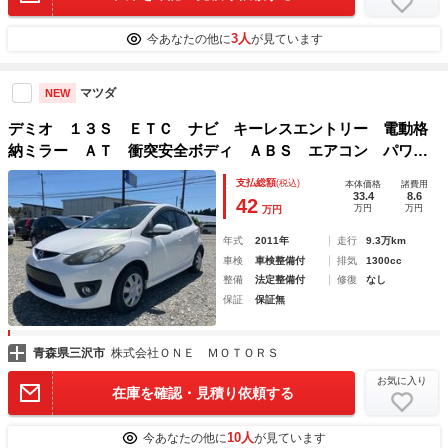
3人
今あなたの他に
が見ています
マツダ
NEW
デミオ １３Ｓ ＥＴＣ ナビ キーレスエントリー 電動格
納ミラー ＡＴ 衝突安全ボディ ＡＢＳ エアコン パワー
ステアリング パワーウィンドウ
支払総額
(税込)
本体価格
諸費用
33.4
8.6
42
万円
万円
万円
年式
2011年
走行
9.3万km
車検
車検整備付
排気
1300cc
整備
法定整備付
修復
なし
保証
保証無
青森県三沢市
株式会社ＯＮＥ ＭＯＴＯＲＳ
お気に入り
在庫を確認・見積り依頼する
10人
今あなたの他に
が見ています