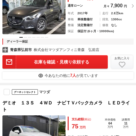
Ｓ 衝突安全ボディ ＥＳＣ フルセグ ４ＷＤ
7,900
通常ローン
月々
円
年式
2017年
走行
2.8万km
車検
車検整備付
排気
1300cc
整備
法定整備付
修復
なし
保証
保証付 (6ヶ月・10000km)
ディーラー保証
青森県弘前市
株式会社マツダアンフィニ青森 弘前店
お気に入り
在庫を確認・見積り依頼する
7人
今あなたの他に
が見ています
マツダ
グーネットセレクト
デミオ １３Ｓ ４ＷＤ ナビＴＶバックカメラ ＬＥＤライ
ト
支払総額
(税込)
本体価格
諸費用
64
11
75
万円
万円
万円