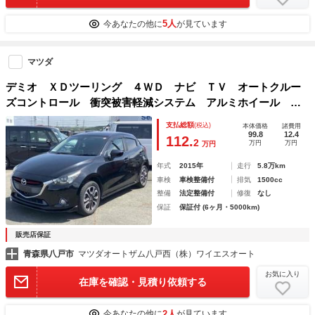
5人
今あなたの他に
が見ています
マツダ
デミオ ＸＤツーリング ４ＷＤ ナビ ＴＶ オートクルー
ズコントロール 衝突被害軽減システム アルミホイール オ
ートライト ＬＥＤヘッドランプ スマートキー アイドリン
支払総額
(税込)
本体価格
諸費用
グストップ 電動格納ミラー ＡＴ 盗難防止システム
99.8
12.4
112.
2
万円
万円
万円
年式
2015年
走行
5.8万km
車検
車検整備付
排気
1500cc
整備
法定整備付
修復
なし
保証
保証付 (6ヶ月・5000km)
販売店保証
青森県八戸市
マツダオートザム八戸西（株）ワイエスオート
お気に入り
在庫を確認・見積り依頼する
2人
今あなたの他に
が見ています