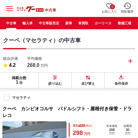
0
お気に入り
閲覧履歴
中古車
輸入車
中古車販売店
新車
車買取
カーリース
整備工場
クーペ（マセラティ）の中古車
総合評価
平均価格
4.2
268.0
万円
掲載台数
1
台
絞り込む
並び替え
条件保存
マセラティ
クーペ カンビオコルサ パドルシフト・屋根付き保管・ドラ
レコ
支払総額
(税込)
本体価格
諸費用
268
30
298
万円
万円
万円