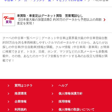
中古車
メーカー・ブランド一覧
マセラティの中古車
クーペの中古車
車買取・車査定はグーネット買取 営業電話なし
【日本最大級の加盟店数】約30万のデータから予想以上の高額
査定を実現！
クーペの中古車一覧ページ｜グーネット中古車は業界最大級の中古車登録台数
約50万台を誇る車両検索しやすいクルマのポータルサイトだから、あなたがお
探しの中古車(中古自動車)情報が満載。クルマ情報（中古車両・新車両）が簡単
に検索できます。トヨタ、日産、ホンダ、マツダなどの人気メーカーも多数掲
載中。その他、あなたのカーライフ全般をサポートする為のお役立ち情報が満
載です！
質問はコチラ
ヘルプ
推奨環境
個人情報保護方針
企業情報
採用情報
利用規約
個人情報の取扱いについて