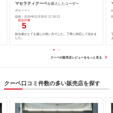
マセラティクーペ
を購入したユーザー
ポセイドン
j
投稿：2026年01月30日 11:26:22
総合評価
5
ち
担当者がとても感じの良い方でした。丁寧に対応して頂きま
した。
クーペの販売店レビューをもっと見る
クーペ口コミ件数の多い販売店を探す