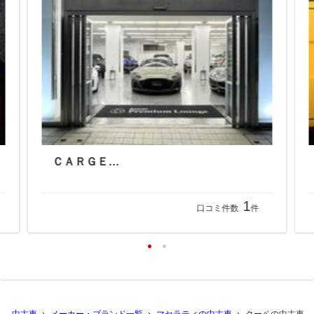
ＣＡＲＧＥＮＴ
1
口コミ件数
件