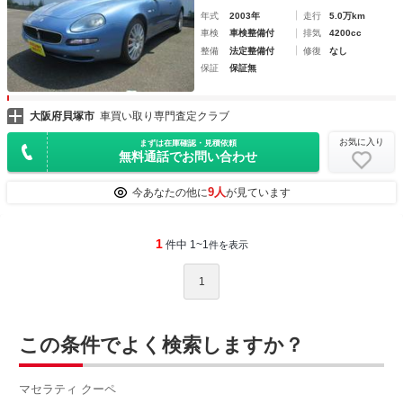
年式
2003年
走行
5.0万km
車検
車検整備付
排気
4200cc
整備
法定整備付
修復
なし
保証
保証無
大阪府貝塚市
車買い取り専門査定クラブ
お気に入り
まずは在庫確認・見積依頼
無料通話でお問い合わせ
9人
今あなたの他に
が見ています
1
件中 1~1
件を表示
1
この条件でよく検索しますか？
マセラティ クーペ