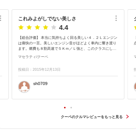
これみよがしでない美しさ
4.4
【総合評価】 本当に気持ちよく回る美しい４．２Ｌエンジン
【
は痛快の一言。美しいエンジン音がほどよく車内に響き渡り
ます。燃費も８割高速で５Ｋｍ／Ｌ強と、このクラスにして
は及第点ではないでしょうか（余談ですが以前乗っていた１
マセラティ/クーペ
４７ＧＴＡより良かっ...
投稿日：2015年12月13日
sh0709
クーペのクルマレビューをもっと見る