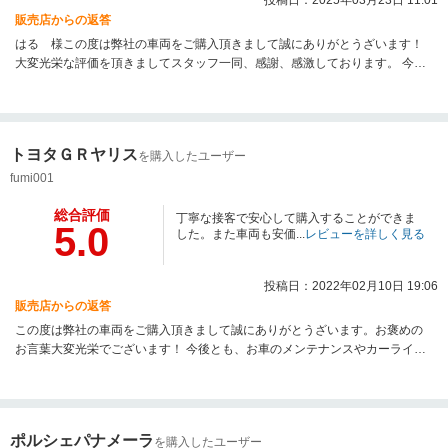
投稿日：2025年03月23日 11:01
販売店からの返答
はる 様この度は弊社の車両をご購入頂きまして誠にありがとうざいます！
大変光栄な評価を頂きましてスタッフ一同、感謝、感激しております。 今後
とも、お車のお乗り換えや、その他なんでもご相談いただけましたら幸いで
ございます。 こちらこそ今後とも何卒よろしくお願い申し上げます。
トヨタＧＲヤリス
を購入したユーザー
fumi001
総合評価
丁寧な接客で安心して購入することができま
5.0
した。また車両も安価...
レビューを詳しく見る
投稿日：2022年02月10日 19:06
販売店からの返答
この度は弊社の車両をご購入頂きまして誠にありがとうざいます。お褒めの
お言葉大変光栄でございます！ 今後とも、お車のメンテナンスやカーライフ
全般、なんでもご相談いただけましたら幸いでございます。 こちらこそ今後
とも何卒よろしくお願い申し上げます。
ポルシェパナメーラ
を購入したユーザー