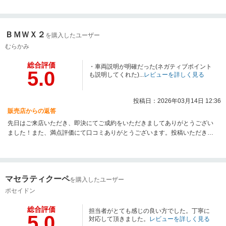
に申し訳ございませんでした。おクルマ共々末永いお付き合いのほど何卒よ
ろしくお願い申し上げます。
ＢＭＷＸ２
を購入したユーザー
むらかみ
総合評価
・車両説明が明確だった(ネガティブポイント
5.0
も説明してくれた)...
レビューを詳しく見る
投稿日：2026年03月14日 12:36
販売店からの返答
先日はご来店いただき、即決にてご成約をいただきましてありがとうござい
ました！また、満点評価にて口コミありがとうございます。投稿いただきま
した内容、特に弊社が意識している点ですので評価いただき大変光栄です。
引き続きどうぞよろしくお願い申し上げます。
マセラティクーペ
を購入したユーザー
ポセイドン
総合評価
担当者がとても感じの良い方でした。丁寧に
5.0
対応して頂きました。
レビューを詳しく見る