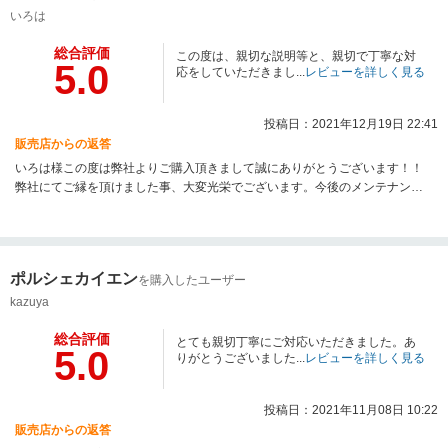
いろは
総合評価
この度は、親切な説明等と、親切で丁寧な対
5.0
応をしていただきまし...
レビューを詳しく見る
投稿日：2021年12月19日 22:41
販売店からの返答
いろは様この度は弊社よりご購入頂きまして誠にありがとうございます！！
弊社にてご縁を頂けました事、大変光栄でございます。今後のメンテナンス
やその他、現在お持ちの別のお車なども是非、私共におまかせ頂けましたら
幸いでございます。ありがたいお言葉にスタッフ一同、感激でございます。
今後とも、何卒、よろしくお願い申し上げます。
ポルシェカイエン
を購入したユーザー
kazuya
総合評価
とても親切丁寧にご対応いただきました。あ
5.0
りがとうございました...
レビューを詳しく見る
投稿日：2021年11月08日 10:22
販売店からの返答