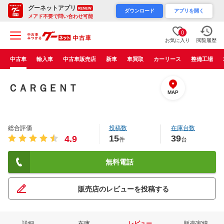
グーネットアプリ
RENEW
ダウンロード
アプリを開く
メアド不要で問い合わせ可能
0
お気に入り
閲覧履歴
中古車
輸入車
中古車販売店
新車
車買取
カーリース
整備工場
ＣＡＲＧＥＮＴ
MAP
総合評価
投稿数
在庫台数
15
39
4.9
件
台
無料電話
販売店のレビューを投稿する
詳細
在庫
レビュー
販売実績