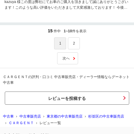
kazuya 様この度は弊社にてお車のご購入を頂きまして誠にありがとうござい
ます！このような高い評価をいただきまして大変感激しております！ 今後と
も、お車のお乗り換えや、その他なんでもご相談いただけましたら幸いでご
ざいます。 今後とも何卒よろしくお願い申し上げます。
15
件中
1~10
件を表示
1
2
次へ
ＣＡＲＧＥＮＴの評判・口コミ 中古車販売店・ディーラー情報ならグーネット
中古車
レビューを投稿する
中古車
中古車販売店
東京都の中古車販売店
杉並区の中古車販売店
ＣＡＲＧＥＮＴ
レビュー一覧