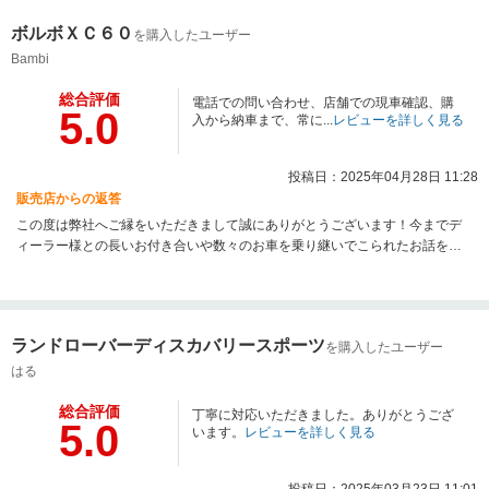
ボルボＸＣ６０
を購入したユーザー
Bambi
総合評価
電話での問い合わせ、店舗での現車確認、購
5.0
入から納車まで、常に...
レビューを詳しく見る
投稿日：2025年04月28日 11:28
販売店からの返答
この度は弊社へご縁をいただきまして誠にありがとうございます！今までデ
ィーラー様との長いお付き合いや数々のお車を乗り継いでこられたお話をお
伺いいたしましたが、その中で今回、弊社へお声掛けいただきまして、ご縁
をいただけたことに大変光栄でございます！こちらこそ今後とも何卒よろし
くお願い申し上げます。
ランドローバーディスカバリースポーツ
を購入したユーザー
はる
総合評価
丁寧に対応いただきました。ありがとうござ
5.0
います。
レビューを詳しく見る