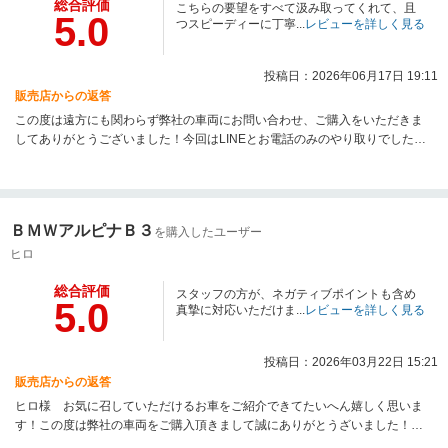
総合評価
こちらの要望をすべて汲み取ってくれて、且
5.0
つスピーディーに丁寧...
レビューを詳しく見る
投稿日：2026年06月17日 19:11
販売店からの返答
この度は遠方にも関わらず弊社の車両にお問い合わせ、ご購入をいただきま
してありがとうございました！今回はLINEとお電話のみのやり取りでした
が、今後、機会がございましたら直接ご挨拶させていただければと存じま
す。またご相談等ございましたら是非お気軽にご連絡を頂きましたら幸いで
す。
ＢＭＷアルピナＢ３
を購入したユーザー
ヒロ
総合評価
スタッフの方が、ネガティブポイントも含め
5.0
真摯に対応いただけま...
レビューを詳しく見る
投稿日：2026年03月22日 15:21
販売店からの返答
ヒロ様 お気に召していただけるお車をご紹介できてたいへん嬉しく思いま
す！この度は弊社の車両をご購入頂きまして誠にありがとうざいました！重
ね重ね御礼申し上げます。コーティングの件、ご足労おかけいたしまして誠