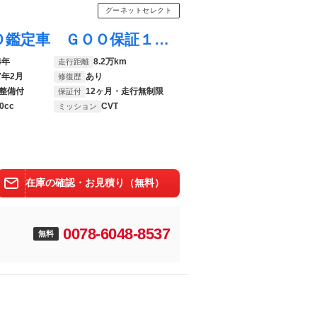
グーネットセレクト
Ｎ－ＷＧＮカスタム Ｇ 点検整備付 ＧＯＯ鑑定車 ＧＯＯ保証１年付 スマートキー プッシュスタート カーナビ ドラレコ ＥＴＣ ＨＩＤヘッドライト フォグランプ 電動格納ミラー
4年
8.2万km
走行距離
7年2月
あり
修復歴
整備付
12ヶ月・走行無制限
保証付
0cc
CVT
ミッション
在庫の確認・お見積り（無料）
0078-6048-8537
無料