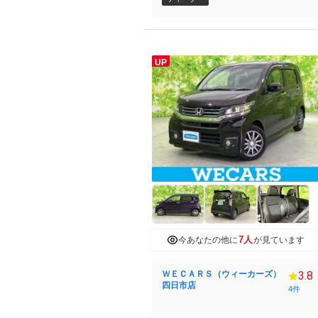
UP
7人
今あなたの他に
が見ています
ＷＥＣＡＲＳ（ウィーカーズ）
3.8
四日市店
4件