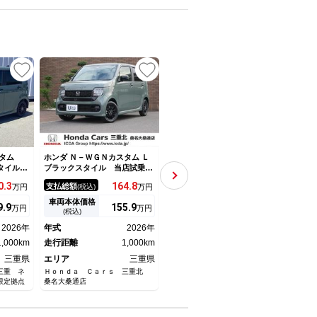
UP
タム
ホンダ Ｎ－ＷＧＮカスタム Ｌ
ホンダ Ｎ－ＷＧＮカスタム
ホンダ
スタイル
ブラックスタイル 当店試乗
Ｇ・ターボパッケージ ホンダ
Ｌ・
ヘッドラ
車 ディーラーオプション装着
純正ナビ フルセグＴＶ Ｂｌ
オー
0.
3
164.
8
68.
7
支払総額
支払総額
支払
万円
(税込)
万円
(税込)
万円
 バック
車（８インチディスプレイオー
ｕｅｔｏｏｔｈ バックカメ
ラ 
ン 衝突
ディオ フロアマット）Ｂカメ
ラ ミュージックサーバー Ｅ
ドル
車両本体価格
車両本体価格
車両
9.
9
155.
9
59.
9
万円
万円
万円
ートキー
ラ ＬＥＤヘッドライト オー
ＴＣ 禁煙車 クルーズコント
ー 
(税込)
(税込)
クルーズ
トリトラミラー 運転席助手席
ロール ＤＶＤ再生 スマート
2026年
年式
2026年
年式
2014年
年式
シートヒーター ホンダセンシ
キー 盗難防止装置 ＨＩＤヘ
1,000km
ング
走行距離
1,000km
ッドライト
走行距離
75,000km
走行
三重県
エリア
三重県
エリア
三重県
エリ
三重 ネ
Ｈｏｎｄａ Ｃａｒｓ 三重北
Ｈｏｎｄａ Ｃａｒｓ 三重 Ｕ
Ｈｏｎ
限定拠点
桑名大桑通店
－Ｓｅｌｅｃｔ 鈴鹿インター
鈴鹿中