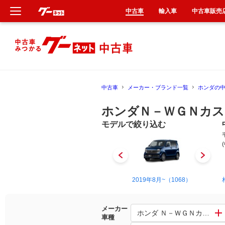
中古車
輸入車
中古車販売
新車
中古車
中古車
メーカー・ブランド一覧
ホンダの
輸入車
ホンダＮ－ＷＧＮカス
クルマ買取
モデルで絞り込む
カーリース
タイヤ交換
2013年11月~2019年8月（1017）
2019年8月~（1068）
整備工場
メーカー
ホンダ Ｎ－ＷＧＮカスタム
車種
車検