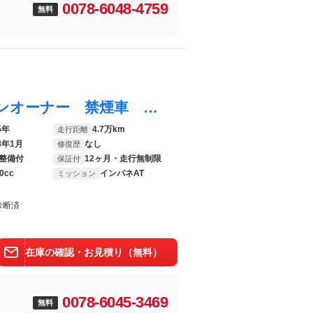
0078-6048-4759
無料
Ｎ－ＷＧＮカスタム Ｇ・Ａパッケージ ワンオーナー 禁煙車 衝突軽減ブレーキ 誤発進抑制 本革巻ステアリング ＨＩＤヘッド クルコン 純正１４ＡＷ ハーフレザー ＳＲＳエアバッグ スマートキー オートエアコン フロントフォグ 半革 ＡＢＳ
5年
4.7万km
走行距離
8年1月
なし
修復歴
整備付
12ヶ月・走行無制限
保証付
0cc
インパネAT
ミッション
診断済
在庫の確認・お見積り（無料）
0078-6045-3469
無料