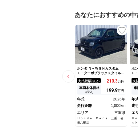
あなたにおすすめの中
ホンダ Ｎ－ＷＧＮカスタム
ホン
Ｌ・ターボブラックスタイル
Ｌ
当社 試乗車 ＬＥＤヘッドラ
当
210.
3
支払総額
支
(税込)
万円
イト シートヒーター バック
イ
カメラ オートエアコン 衝突
カ
車両本体価格
車
199.
9
万円
軽減ブレーキ スマートキー
軽
(税込)
ＥＴＣ アダプティブクルーズ
Ｅ
年式
2026年
年
コントロール
コ
走行距離
1,000km
走
エリア
三重県
エ
Ｈｏｎｄａ Ｃａｒｓ 三重 名
Ｈｏ
張八幡店
ット