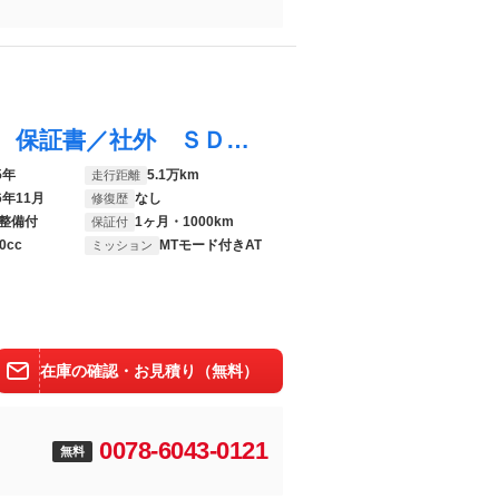
Ｎ－ＷＧＮカスタム Ｇ・ターボパッケージ 保証書／社外 ＳＤナビ／シート ハーフレザー／ヘッドランプ ＨＩＤ／Ｂｌｕｅｔｏｏｔｈ接続／ＥＴＣ／ＥＢＤ付ＡＢＳ／横滑り防止装置／アイドリングストップ／バックモニター／フルセグＴＶ／ＤＶＤ
5年
5.1万km
走行距離
6年11月
なし
修復歴
整備付
1ヶ月・1000km
保証付
0cc
MTモード付きAT
ミッション
在庫の確認・お見積り（無料）
0078-6043-0121
無料