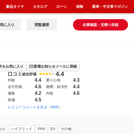
新品タイヤ
カタログ
ローン
保険
新車・中古車マガジン
気に入り
閲覧履歴
在庫確認・見積り依頼
件をお気に入り
新着お知らせメールに登録
4.4
口コミ
総合評価
4.4
4.3
外観
乗り心地
4.6
4.4
走行性能
燃費・経済性
4.2
4.6
価格
内装
4.5
装備
レビューコメントを見る
（
48件
）
ゼル
ハイブリッド
PHV
EV
その他