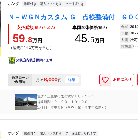
ホンダ
動画付き
購入パックあり
グー保証つき
201
年式
支払総額
車両本体価格
(税込)(リ済込)
(税込)
202
車検
59.
45.
8
5
法定
万円
万円
整備
66
排気量
（諸費用14.3万円を含む）
3
3
外装
内装
機関／正常
通常ローン
8,000
お気に入り
詳細
月々
円
ご利用時
住所：三重県松阪市駅部田町７１－１
営業時間：９：００～１９：００
定休日：年中無休（ＧＷ・盆・年末年始除く）
ホンダ
動画付き
購入パックあり
グー保証付けられます