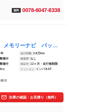
0078-6047-8338
無料
Ｎ－ＷＧＮカスタム Ｇ・ターボパッケージ メモリーナビ バックカメラ 禁煙車 クルーズコントロール オートリトラミラー ハーフレザー 本革ステアリング ＨＩＤヘッド ＬＥＤフォグ １４インチＡＷ スマートキー アイドリングストップ ＥＴＣ
7年
3.8万km
走行距離
整備付
なし
修復歴
整備付
12ヶ月・走行無制限
保証付
0cc
インパネAT
ミッション
診断済
在庫の確認・お見積り（無料）