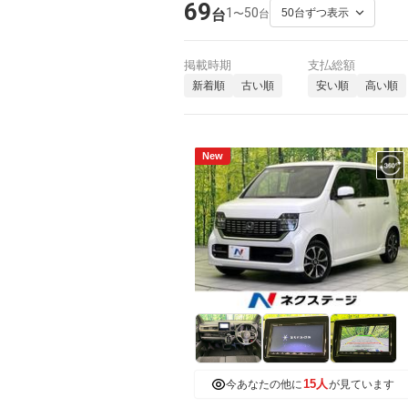
69
1
50
〜
台
台
掲載時期
支払総額
新着順
古い順
安い順
高い順
New
15人
今あなたの他に
が見ています