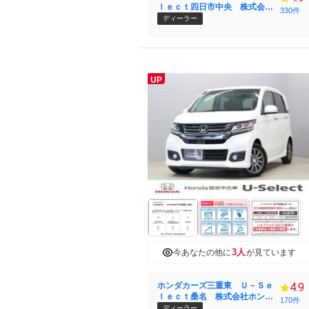
ｌｅｃｔ四日市中央 株式会社
330件
ホンダ四輪販売中京
ディーラー
UP
3人
今あなたの他に
が見ています
ホンダカーズ三重東 Ｕ－Ｓｅ
4.9
ｌｅｃｔ桑名 株式会社ホンダ
170件
四輪販売中京
ディーラー