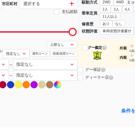
駆動方式
ミッ
2WD
4WD
選択する
市区町村
2人
3人
4人
支払総額
乗車定員
11人以上
修復歴
あり
なし
状態評価
車両状態評価書付
★
グー鑑定
?
外装
ン
1点
通常ローン
残価/据置ローン
★
内装
1点
～
グー保証
?
～
ディーラー店
?
条件