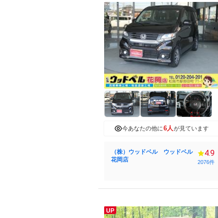
6人
今あなたの他に
が見ています
（株）ウッドベル ウッドベル
4.9
花岡店
2076件
UP