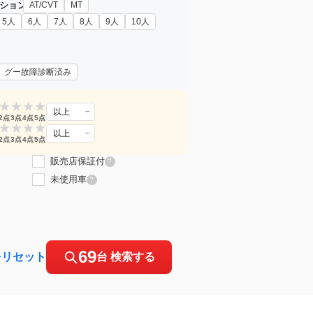
ション
AT/CVT
MT
5人
6人
7人
8人
9人
10人
グー故障診断済み
★
★
★
★
以上
2点
3点
4点
5点
★
★
★
★
以上
2点
3点
4点
5点
販売店保証付
?
未使用車
?
69
をリセット
台 検索する