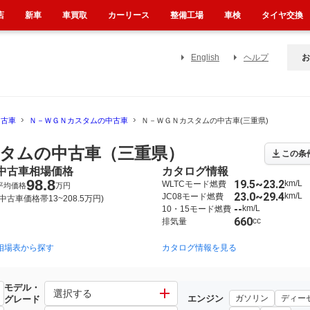
店
新車
車買取
カーリース
整備工場
車検
タイヤ交換
English
ヘルプ
お
中古車
Ｎ－ＷＧＮカスタムの中古車
Ｎ－ＷＧＮカスタムの中古車(三重県)
タムの中古車（三重県）
この条
中古車相場価格
カタログ情報
98.8
19.5~23.2
km/L
WLTCモード燃費
平均価格
万円
23.0~29.4
km/L
JC08モード燃費
(中古車価格帯13~208.5万円)
--
km/L
10・15モード燃費
660
cc
排気量
相場表から探す
2013年11月~2019年8月（1017）
カタログ情報を見る
2019年8月~（1068）
モデル・
選択する
エンジン
ガソリン
ディー
グレード