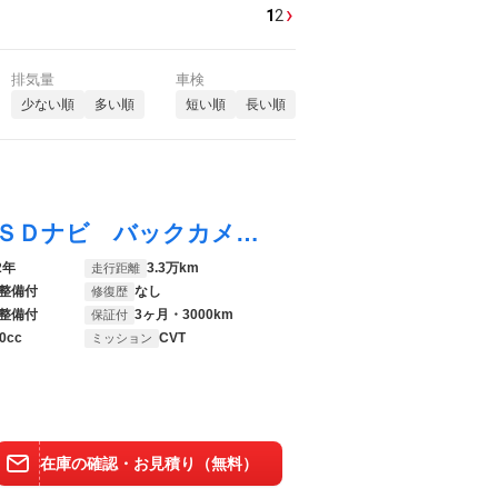
›
1
2
排気量
車検
少ない順
多い順
短い順
長い順
Ｎ－ＷＧＮカスタム Ｌホンダセンシング ＳＤナビ バックカメラ 衝突被害軽減システム 禁煙車 シートヒーター コーナーセンサー スマートキー ＬＥＤヘッド ビルトインＥＴＣ 純正１４インチアルミ 車線逸脱警報 オートライト オートエアコン
2年
3.3万km
走行距離
整備付
なし
修復歴
整備付
3ヶ月・3000km
保証付
0cc
CVT
ミッション
在庫の確認・お見積り（無料）