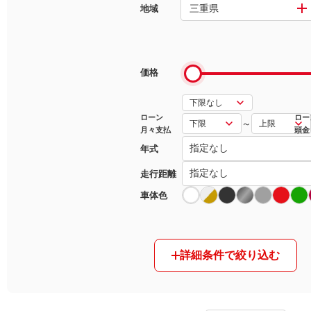
三重県
地域
マガジン
車カタログ
価格
自動車ローン
ローン
ロー
～
月々支払
頭金
保険
年式
レビュー
走行距離
車体色
価格相場
教習所
詳細条件で絞り込む
用語集