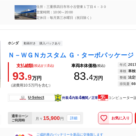
住所：三重県四日市市小古曽東１丁目４－３０
営業時間：10:00～20:00
定休日：毎月第三水曜日（祝日除く）
ホンダ
動画付き
購入パックあり
201
年式
支払総額
車両本体価格
(税込)(リ済込)
(税込)
車検
車検
93.
83.
9
4
法定
万円
万円
整備
66
排気量
（諸費用10.5万円を含む）
4
4
コンピューター
外装
内装
機関／正常
通常ローン
15,900
お気に入り
詳細
月々
円
ご利用時
ご成約車のバッテリーを新品に交換致します