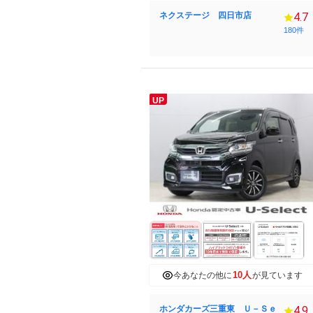
ネクステージ 四日市店
4.7
180件
UP
10人
今あなたの他に
が見ています
ホンダカーズ三重東 Ｕ－Ｓｅ
4.9