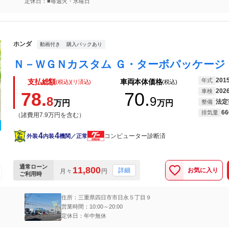
定休日：■毎週火・水曜日
ホンダ
動画付き
購入パックあり
201
年式
支払総額
車両本体価格
(税込)(リ済込)
(税込)
202
車検
78.
70.
8
9
法定
万円
万円
整備
66
排気量
（諸費用7.9万円を含む）
4
4
コンピューター診断済
外装
内装
機関／正常
通常ローン
11,800
お気に入り
詳細
月々
円
ご利用時
住所：三重県四日市市日永５丁目９
営業時間：10:00～20:00
定休日：年中無休