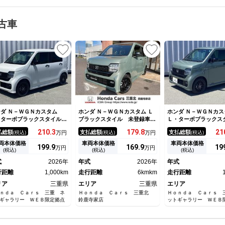
古車
ダ Ｎ－ＷＧＮカスタム
ホンダ Ｎ－ＷＧＮカスタム Ｌ
ホンダ Ｎ－ＷＧＮカス
・ターボブラックスタイル
ブラックスタイル 未登録車
Ｌ・ターボブラック
社 試乗車 ＬＥＤヘッドラ
ＢＬＡＣＫ ＳＴＹＬＥ専用エ
当社 試乗車 ＬＥＤ
210.
3
179.
8
21
払総額
支払総額
支払総額
(税込)
万円
(税込)
万円
(税込)
ト シートヒーター バック
クステリア １４インチ専用ア
イト シートヒーター
メラ オートエアコン 衝突
ルミ 運転席、助手席シートヒ
カメラ オートエアコ
両本体価格
車両本体価格
車両本体価格
199.
9
169.
9
19
万円
万円
減ブレーキ スマートキー
ーター 電子パーキング ７イ
軽減ブレーキ スマ
(税込)
(税込)
(税込)
ＴＣ アダプティブクルーズ
ンチ液晶メーター ホンダセン
ＥＴＣ アダプティブ
式
2026年
年式
2026年
年式
ントロール
シング サイドエアバック 運
コントロール
行距離
1,000km
転席ハイトアジャスタ
走行距離
6kmkm
走行距離
リア
三重県
エリア
三重県
エリア
ｎｄａ Ｃａｒｓ 三重 ネ
Ｈｏｎｄａ Ｃａｒｓ 三重北
Ｈｏｎｄａ Ｃａｒｓ 
ギャラリー ＷＥＢ限定拠点
鈴鹿寺家店
ットギャラリー ＷＥＢ