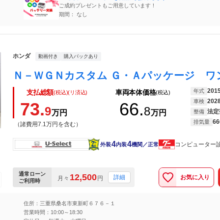
ご成約プレゼントもご用意しています！
期間： なし
ホンダ
動画付き
購入パックあり
201
年式
支払総額
車両本体価格
(税込)(リ済込)
(税込)
202
車検
73.
66.
9
8
法定
万円
万円
整備
66
排気量
（諸費用7.1万円を含む）
4
4
コンピューター
外装
内装
機関／正常
通常ローン
12,500
お気に入り
詳細
月々
円
ご利用時
住所：三重県桑名市東新町６７６－１
営業時間：10:00～18:30