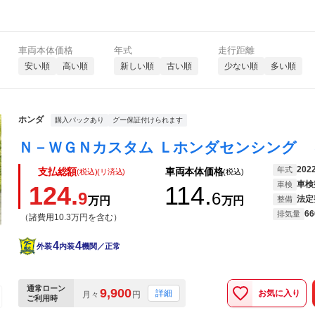
車両本体価格
年式
走行距離
安い順
高い順
新しい順
古い順
少ない順
多い順
ホンダ
購入パックあり
グー保証付けられます
202
年式
支払総額
車両本体価格
(税込)(リ済込)
(税込)
車検
車検
124.
114.
9
6
法定
万円
万円
整備
66
排気量
（諸費用10.3万円を含む）
4
4
外装
内装
機関／正常
通常ローン
9,900
お気に入り
詳細
月々
円
ご利用時