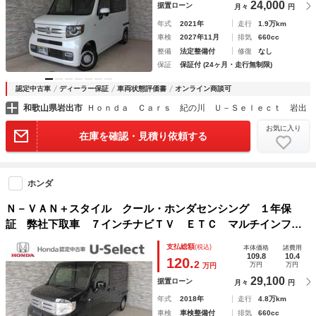
24,000
据置ローン
月々
円
年式
2021年
走行
1.9万km
車検
2027年11月
排気
660cc
整備
法定整備付
修復
なし
保証
保証付 (24ヶ月・走行無制限)
認定中古車
ディーラー保証
車両状態評価書
オンライン商談可
和歌山県岩出市
Ｈｏｎｄａ Ｃａｒｓ 紀の川 Ｕ－Ｓｅｌｅｃｔ 岩出
お気に入り
在庫を確認・見積り依頼する
ホンダ
Ｎ－ＶＡＮ＋スタイル クール・ホンダセンシング １年保
証 弊社下取車 ７インチナビＴＶ ＥＴＣ マルチインフォ
メーションディスプレイ オートエアコン スマートキー オ
支払総額
(税込)
本体価格
諸費用
ートライトコントロール セキュリティ Ａストップ ＰＳ
109.8
10.4
120.
2
万円
万円
万円
エアバッグ Ｒカメラ ＰＷ
29,100
据置ローン
月々
円
年式
2018年
走行
4.8万km
車検
車検整備付
排気
660cc