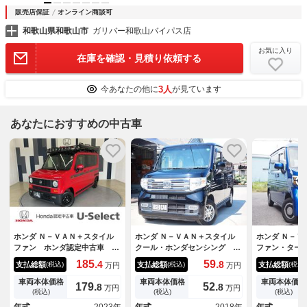
販売店保証
オンライン商談可
和歌山県和歌山市
ガリバー和歌山バイパス店
お気に入り
在庫を確認・見積り依頼する
3人
今あなたの他に
が見ています
あなたにおすすめの中古車
ホンダ Ｎ－ＶＡＮ＋スタイル
ホンダ Ｎ－ＶＡＮ＋スタイル
ホンダ Ｎ－Ｖ
ファン ホンダ認定中古車 ワ
クール・ホンダセンシング １
ファン・ター
ンオーナー ６ＭＴ ４ＷＤ
年保証 車検整備付き ナビ
グ 車検Ｒ９
185.
59.
4
8
支払総額
支払総額
支払総額
(税込)
(税込)
(税込)
万円
万円
純正メモリーナビ バックカメ
テレビ Ｂｌｕｅｔｏｏｔｈ音
証 ホンダセ
ラ フルセグ ＣＤ ＤＶＤ
楽 バックカメラ ＦＦ ＥＴ
ュスタート 
車両本体価格
車両本体価格
車両本体価格
179.
52.
8
8
万円
万円
ミュージックサーバー Ｂｌｕ
Ｃ プッシュスタート ＥＴＣ
ＴＣ ピラー
(税込)
(税込)
(税込)
ｅｔｏｏｔｈ接続 ミュージッ
ドライト ナ