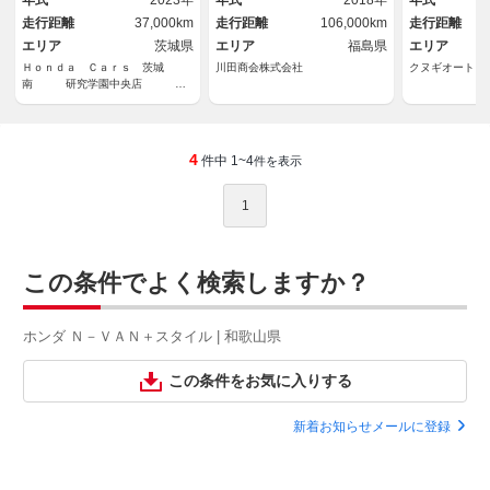
年式
2023年
年式
2018年
年式
クプレーヤー接続可 先進ライ
ラ Ｂｌｕｅ
走行距離
37,000km
走行距離
106,000km
走行距離
ト ＥＴＣ
コン レーダ
エリア
茨城県
エリア
福島県
軽減
エリア
Ｈｏｎｄａ Ｃａｒｓ 茨城
川田商会株式会社
クヌギオート
南 研究学園中央店 Ｕ
－Ｓｅｌｅｃｔつくば
4
件中 1~4
件を表示
1
この条件でよく検索しますか？
ホンダ Ｎ－ＶＡＮ＋スタイル | 和歌山県
この条件をお気に入りする
新着お知らせメールに登録