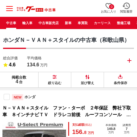
0
お気に入り
閲覧履歴
中古車
輸入車
中古車販売店
新車
車買取
カーリース
整備工場
ホンダＮ－ＶＡＮ＋スタイルの中古車（和歌山県）
総合評価
平均価格
4.6
134.6
万円
掲載台数
4
台
絞り込む
並び替え
条件保存
ホンダ
NEW
Ｎ－ＶＡＮ＋スタイル ファン・ターボ ２年保証 弊社下取
車 ８インチナビＴＶ ドラレコ前後 ルーフコンソール Ｅ
ＴＣ リアカメラ ＬＥＤヘッドライト オートエアコン ス
支払総額
(税込)
本体価格
諸費用
マートキー ＥＣＯＮ アダクティブクルーズ 衝突被害軽減
149.8
7
156.
8
万円
万円
万円
ブレーキ