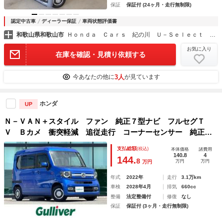
保証
保証付 (24ヶ月・走行無制限)
認定中古車
ディーラー保証
車両状態評価書
和歌山県和歌山市
Ｈｏｎｄａ Ｃａｒｓ 紀の川 Ｕ－Ｓｅｌｅｃｔ 和歌山北インター
お気に入り
在庫を確認・見積り依頼する
3人
今あなたの他に
が見ています
ホンダ
UP
Ｎ－ＶＡＮ＋スタイル ファン 純正７型ナビ フルセグＴ
Ｖ Ｂカメ 衝突軽減 追従走行 コーナーセンサー 純正ホ
イールキャップ 純正フロアマット ビルトインＥＴＣ ドラ
支払総額
(税込)
本体価格
諸費用
レコ スペアキー Ａスト ＬＥＤヘッド フォグ オートラ
140.8
4
144.
8
万円
万円
万円
イト
年式
2022年
走行
3.1万km
車検
2028年4月
排気
660cc
整備
法定整備付
修復
なし
保証
保証付 (3ヶ月・走行無制限)