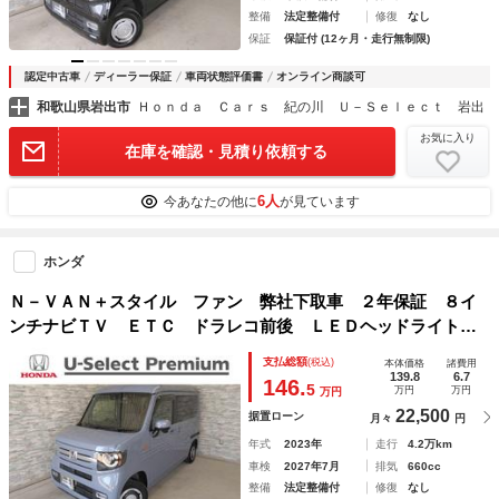
整備
法定整備付
修復
なし
保証
保証付 (12ヶ月・走行無制限)
認定中古車
ディーラー保証
車両状態評価書
オンライン商談可
和歌山県岩出市
Ｈｏｎｄａ Ｃａｒｓ 紀の川 Ｕ－Ｓｅｌｅｃｔ 岩出
お気に入り
在庫を確認・見積り依頼する
6人
今あなたの他に
が見ています
ホンダ
Ｎ－ＶＡＮ＋スタイル ファン 弊社下取車 ２年保証 ８イ
ンチナビＴＶ ＥＴＣ ドラレコ前後 ＬＥＤヘッドライト
オートエアコン スマートキー アームレスト Ｂモニ ダブ
支払総額
(税込)
本体価格
諸費用
ルエアバック ＢＴオーディオ ドラレコ付き 誤発進抑制機
139.8
6.7
146.
5
万円
万円
万円
能
22,500
据置ローン
月々
円
年式
2023年
走行
4.2万km
車検
2027年7月
排気
660cc
整備
法定整備付
修復
なし