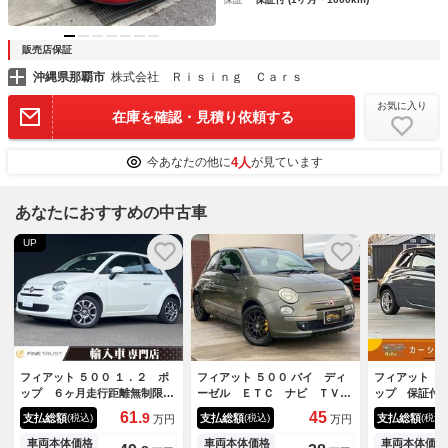
販売店保証
沖縄県那覇市
株式会社 Ｒｉｓｉｎｇ Ｃａｒｓ
お気に入り
在庫を確認・見積り依頼する
4人
今あなたの他に
が見ています
あなたにおすすめの中古車
UP
フィアット ５００ １．２ ポ
フィアット ５００ バイ ディ
フィアット ５
ップ ６ヶ月走行距離無制限保
ーゼル ＥＴＣ ナビ ＴＶ
ップ 保証付
証付 ディスプレイオーディ
前後ドラレコ キーレス 社外
ト塗装済 社
61.
45
9
支払総額
支払総額
支払総額
(税込)
(税込)
(税込)
万円
万円
オ キーレスエントリー 禁煙
アルミホイール 社外マフラ
ル キーレス
車 純正１５インチアルミホイ
ー Ｒｅｍｕｓ
キーカバー 
車両本体価格
車両本体価格
車両本体価格