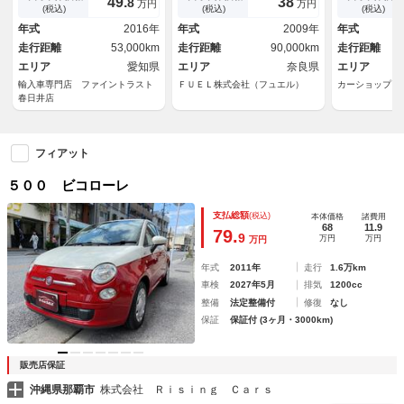
49.
38
8
万円
万円
ール Ｂｌｕｅｔｏｏｔｈ フ
グ ステアリ
(税込)
(税込)
(税込)
ォグランプ アイドリングスト
ＳＣ サイド
年式
2016年
年式
2009年
年式
ップ ＭＴモード付オートマチ
Ｄ デュアロ
走行距離
53,000km
走行距離
90,000km
走行距離
ックシフト
エリア
愛知県
エリア
奈良県
エリア
輸入車専門店 ファイントラスト
ＦＵＥＬ株式会社（フュエル）
カーショップア
春日井店
フィアット
５００ ビコローレ
支払総額
(税込)
本体価格
諸費用
68
11.9
79.
9
万円
万円
万円
年式
2011年
走行
1.6万km
車検
2027年5月
排気
1200cc
整備
法定整備付
修復
なし
保証
保証付 (3ヶ月・3000km)
販売店保証
沖縄県那覇市
株式会社 Ｒｉｓｉｎｇ Ｃａｒｓ