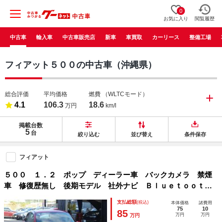
0
お気に入り
閲覧履歴
中古車
輸入車
中古車販売店
新車
車買取
カーリース
整備工場
フィアット５００の中古車（沖縄県）
総合評価
平均価格
燃費
（WLTCモード）
4.1
106.3
18.6
万円
km/l
掲載台数
5
台
絞り込む
並び替え
条件保存
フィアット
５００ １．２ ポップ ディーラー車 バックカメラ 禁煙
車 修復歴無し 後期モデル 社外ナビ Ｂｌｕｅｔｏｏｔ
ｈ ＡＵＸ ＵＳＢ ＥＴＣ ＨＩＤヘッドライト
支払総額
(税込)
本体価格
諸費用
75
10
85
万円
万円
万円