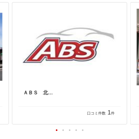
ＡＢＳ 北谷店
1
口コミ件数
件