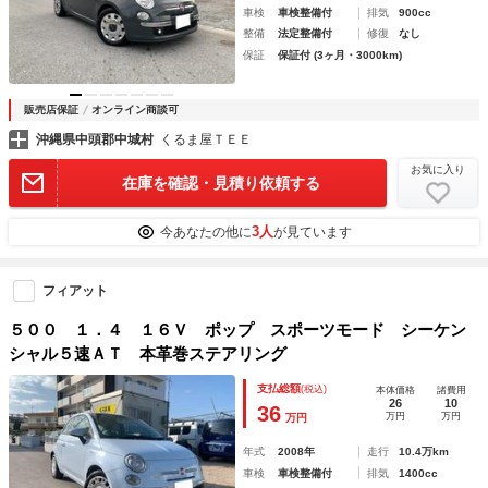
車検
車検整備付
排気
900cc
整備
法定整備付
修復
なし
保証
保証付 (3ヶ月・3000km)
販売店保証
オンライン商談可
沖縄県中頭郡中城村
くるま屋ＴＥＥ
お気に入り
在庫を確認・見積り依頼する
3人
今あなたの他に
が見ています
フィアット
５００ １．４ １６Ｖ ポップ スポーツモード シーケン
シャル５速ＡＴ 本革巻ステアリング
支払総額
(税込)
本体価格
諸費用
26
10
36
万円
万円
万円
年式
2008年
走行
10.4万km
車検
車検整備付
排気
1400cc