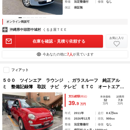
整備
法定整備付
修復
なし
保証
保証無
オンライン商談可
沖縄県中頭郡中城村
くるま屋ＴＥＥ
お気に入り
在庫を確認・見積り依頼する
7人
今あなたの他に
が見ています
フィアット
５００ ツインエア ラウンジ 、ガラスルーフ 純正アル
ミ 整備記録簿 取説 ナビ テレビ ＥＴＣ オートエアコ
ン
支払総額
(税込)
本体価格
諸費用
32
7.9
39.
9
万円
万円
万円
年式
2011年
走行
8.6万km
車検
2026年12月
排気
900cc
整備
法定整備付
修復
なし
保証
保証付 (1ヶ月・1000km)