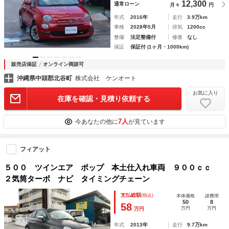
12,300
通常ローン
月々
円
年式
2016年
走行
3.9万km
車検
2028年5月
排気
1200cc
整備
法定整備付
修復
なし
保証
保証付 (1ヶ月・1000km)
販売店保証
オンライン商談可
沖縄県中頭郡北谷町
株式会社 ケンオート
お気に入り
在庫を確認・見積り依頼する
7人
今あなたの他に
が見ています
フィアット
５００ ツインエア ポップ 本土仕入れ車両 ９００ｃｃ
２気筒ターボ ナビ タイミングチェーン
支払総額
(税込)
本体価格
諸費用
50
8
58
万円
万円
万円
年式
2013年
走行
9.7万km