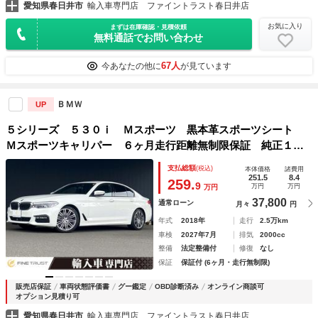
愛知県春日井市
輸入車専門店 ファイントラスト春日井店
お気に入り
まずは在庫確認・見積依頼
無料通話でお問い合わせ
67人
今あなたの他に
が見ています
ＢＭＷ
UP
５シリーズ ５３０ｉ Ｍスポーツ 黒本革スポーツシート
Ｍスポーツキャリパー ６ヶ月走行距離無制限保証 純正１
０．２インチナビ アラウンドビューモニター 禁煙車 アダ
支払総額
(税込)
本体価格
諸費用
プティブクルーズコントロール パーキングアシスト シート
251.5
8.4
259.
9
万円
万円
万円
ヒーター
37,800
通常ローン
月々
円
年式
2018年
走行
2.5万km
車検
2027年7月
排気
2000cc
整備
法定整備付
修復
なし
保証
保証付 (6ヶ月・走行無制限)
販売店保証
車両状態評価書
グー鑑定
OBD診断済み
オンライン商談可
オプション見積り可
愛知県春日井市
輸入車専門店 ファイントラスト春日井店