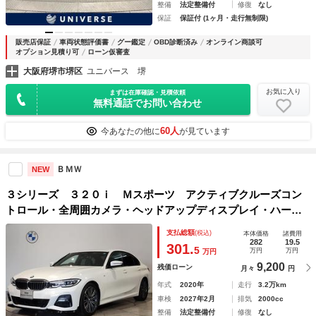
整備
法定整備付
修復
なし
保証
保証付 (1ヶ月・走行無制限)
販売店保証
車両状態評価書
グー鑑定
OBD診断済み
オンライン商談可
オプション見積り可
ローン仮審査
大阪府堺市堺区
ユニバース 堺
お気に入り
まずは在庫確認・見積依頼
無料通話でお問い合わせ
60人
今あなたの他に
が見ています
ＢＭＷ
NEW
３シリーズ ３２０ｉ Ｍスポーツ アクティブクルーズコン
トロール・全周囲カメラ・ヘッドアップディスプレイ・ハーフ
レザー・シートヒーター・純正ナビ・ＰＤＣ・ドライビングア
支払総額
(税込)
本体価格
諸費用
シスト・パーキングアシスト・純正１８インチＡＷ・電動トラ
282
19.5
301.
5
万円
万円
万円
ンク
9,200
残価ローン
月々
円
年式
2020年
走行
3.2万km
車検
2027年2月
排気
2000cc
整備
法定整備付
修復
なし