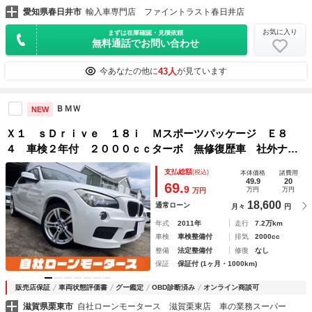
愛知県春日井市
輸入車専門店 ファイントラスト春日井店
お気に入り
まずは在庫確認・見積依頼
無料通話でお問い合わせ
43人
今あなたの他に
が見ています
ＢＭＷ
NEW
Ｘ１ ｓＤｒｉｖｅ １８ｉ Ｍスポーツパッケージ Ｅ８
４ 車検２年付 ２０００ｃｃターボ 無修復歴車 社外ナ
ビ フルセグ ＣＤ ＤＶＤ ＡＵＸ Ｂカメラ 純正１８Ａ
支払総額
(税込)
本体価格
諸費用
Ｗ スマートキー プッシュスタート オートＨＩＤライトリ
49.9
20
69.
9
万円
万円
万円
アフォグ ブラックルーフレール
18,600
通常ローン
月々
円
年式
2011年
走行
7.2万km
車検
車検整備付
排気
2000cc
整備
法定整備付
修復
なし
保証
保証付 (1ヶ月・1000km)
販売店保証
車両状態評価書
グー鑑定
OBD診断済み
オンライン商談可
滋賀県栗東市
自社ローンモータース 滋賀栗東店 車の業務スーパー