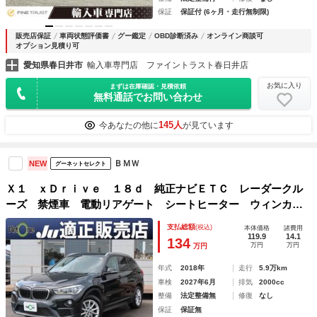
保証
保証付 (6ヶ月・走行無制限)
販売店保証
車両状態評価書
グー鑑定
OBD診断済み
オンライン商談可
オプション見積り可
愛知県春日井市
輸入車専門店 ファイントラスト春日井店
お気に入り
まずは在庫確認・見積依頼
無料通話でお問い合わせ
145人
今あなたの他に
が見ています
ＢＭＷ
NEW
グーネットセレクト
Ｘ１ ｘＤｒｉｖｅ １８ｄ 純正ナビＥＴＣ レーダークル
ーズ 禁煙車 電動リアゲート シートヒーター ウィンカー
ミラー スマートキー ＬＥＤライト 衝突軽減ブレーキ レ
支払総額
(税込)
本体価格
諸費用
ーンキープ 横滑り防止 障害物センサー バックカメラ
119.9
14.1
134
万円
万円
万円
年式
2018年
走行
5.9万km
車検
2027年6月
排気
2000cc
整備
法定整備無
修復
なし
保証
保証無