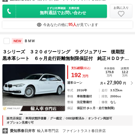
お気に入り
まずは在庫確認・見積依頼
無料通話でお問い合わせ
95人
今あなたの他に
が見ています
ＢＭＷ
NEW
３シリーズ ３２０ｄツーリング ラグジュアリー 後期型
黒本革シート ６ヶ月走行距離無制限保証付 純正ＨＤＤナ
ビ アダプティブクルーズコントロール 禁煙車 シートヒー
支払総額
(税込)
本体価格
諸費用
ター ＥＴＣ ＬＥＤヘッドライト パワーバックドア イン
179.8
12.2
192
万円
万円
万円
テリジェントセーフティ
27,900
通常ローン
月々
円
年式
2016年
走行
3.5万km
車検
車検整備付
排気
2000cc
整備
法定整備付
修復
なし
保証
保証付 (6ヶ月・走行無制限)
販売店保証
車両状態評価書
グー鑑定
OBD診断済み
オンライン商談可
オプション見積り可
愛知県春日井市
輸入車専門店 ファイントラスト春日井店