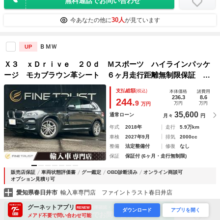
無料通話でお問い合わせ
30人
今あなたの他に
が見ています
ＢＭＷ
UP
Ｘ３ ｘＤｒｉｖｅ ２０ｄ Ｍスポーツ ハイラインパッケ
ージ モカブラウン革シート ６ヶ月走行距離無制限保証 ア
ラウンドビューモニター 純正１０．２５インチナビ 禁煙
支払総額
(税込)
本体価格
諸費用
車 パワーバックドア ＬＥＤヘッドライト フルセグＴＶ
236.3
8.6
244.
9
万円
万円
万円
全席シートヒーター
35,600
通常ローン
月々
円
年式
2018年
走行
5.9万km
車検
2027年9月
排気
2000cc
整備
法定整備付
修復
なし
保証
保証付 (6ヶ月・走行無制限)
販売店保証
車両状態評価書
グー鑑定
OBD診断済み
オンライン商談可
オプション見積り可
愛知県春日井市
輸入車専門店 ファイントラスト春日井店
グーネットアプリ
お気に入り
まずは在庫確認・見積依頼
RENEW
ダウンロード
アプリを開く
無料通話でお問い合わせ
メアド不要で問い合わせ可能