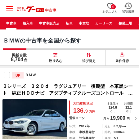
0
お気に入り
閲覧履歴
中古車
輸入車
中古車販売店
新車
車買取
カーリース
整備工場
ＢＭＷの中古車を全国から探す
掲載台数
8,704
台
絞り込む
並び替え
条件保存
ＢＭＷ
UP
３シリーズ ３２０ｄ ラグジュアリー 後期型 本革黒シー
ト 純正ＨＤＤナビ アダプティブクルーズコントロール ６
ヶ月走行距離無制限保証付 ＬＥＤヘッドライト 禁煙車 バ
支払総額
(税込)
本体価格
諸費用
ックカメラ インテリジェントセーフティ シートヒーター
124.8
12.1
136.
9
万円
万円
万円
ＥＴＣ
19,900
通常ローン
月々
円
年式
2017年
走行
6.2万km
車検
車検整備付
排気
2000cc
整備
法定整備付
修復
なし