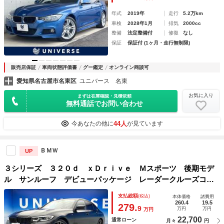
禁煙車
年式
2019年
走行
5.2万km
車検
2028年1月
排気
2000cc
整備
法定整備付
修復
なし
保証
保証付 (1ヶ月・走行無制限)
販売店保証
車両状態評価書
グー鑑定
オンライン商談可
愛知県名古屋市名東区
ユニバース 名東
お気に入り
まずは在庫確認・見積依頼
無料通話でお問い合わせ
44人
今あなたの他に
が見ています
ＢＭＷ
UP
３シリーズ ３２０ｄ ｘＤｒｉｖｅ Ｍスポーツ 後期モデ
ル サンルーフ デビューパッケージ レーダークルーズコン
トロール レーンアシスト クリアランスソナー 前席パワー
支払総額
(税込)
本体価格
諸費用
シート 前席シートヒーター 純正ナビ バックカメラ 電動
260.4
19.5
279.
9
万円
万円
万円
リアゲート 禁煙車
22,700
通常ローン
月々
円