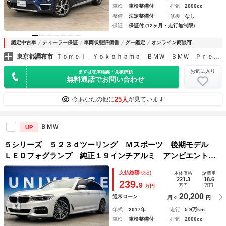
車検
車検整備付
排気
2000cc
整備
法定整備付
修復
なし
保証
保証付 (12ヶ月・走行無制限)
認定中古車
ディーラー保証
車両状態評価書
グー鑑定
オンライン商談可
東京都調布市
Ｔｏｍｅｉ－Ｙｏｋｏｈａｍａ ＢＭＷ ＢＭＷ Ｐｒｅｍｉｕｍ Ｓｅｌｅｃｔｉｏｎ 調布
お気に入り
まずは在庫確認・見積依頼
無料通話でお問い合わせ
25人
今あなたの他に
が見ています
ＢＭＷ
UP
５シリーズ ５２３ｄツーリング Ｍスポーツ 後期モデル
ＬＥＤフォグランプ 純正１９インチアルミ アンビエントラ
イト メモリーシート スポーツシート レーダークルーズコ
支払総額
(税込)
本体価格
諸費用
ントロール 全周囲カメラ パワーバックドア デュアルオー
221.3
18.6
239.
9
万円
万円
万円
トエアコン
20,200
通常ローン
月々
円
年式
2017年
走行
5.9万km
車検
車検整備付
排気
2000cc