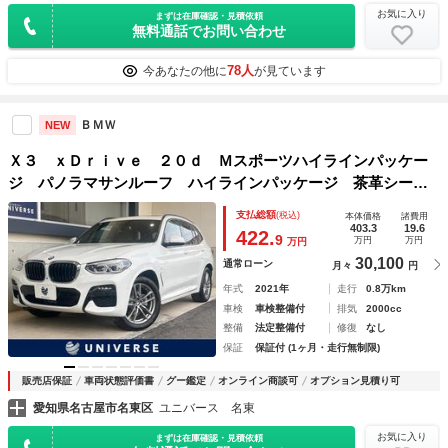
お気に入り
まずは在庫確認・見積依頼
無料通話でお問い合わせ
78人
今あなたの他に
が見ています
ＢＭＷ
NEW
Ｘ３ ｘＤｒｉｖｅ ２０ｄ Ｍスポーツハイラインパッケー
ジ パノラマサンルーフ ハイラインパッケージ 茶革シー
ト ＡｐｐｌｅＣａｒＰｌａｙ 純正ナビ 全周囲カメラ 全
支払総額
(税込)
本体価格
諸費用
席シートヒーター メモリー付パワーシート パワーバックド
403.3
19.6
422.
9
万円
万円
万円
ア ＥＴＣ車載器 禁煙車 １オーナー
30,100
通常ローン
月々
円
年式
2021年
走行
0.8万km
車検
車検整備付
排気
2000cc
整備
法定整備付
修復
なし
保証
保証付 (1ヶ月・走行無制限)
販売店保証
車両状態評価書
グー鑑定
オンライン商談可
オプション見積り可
愛知県名古屋市名東区
ユニバース 名東
お気に入り
まずは在庫確認・見積依頼