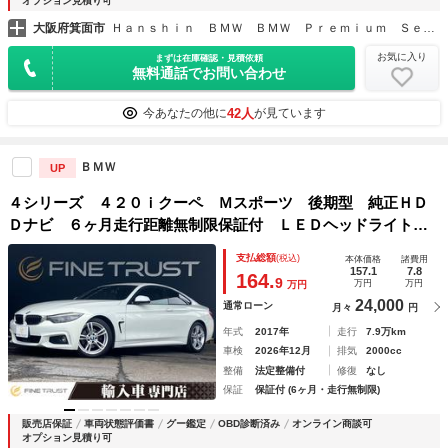
オプション見積り可
大阪府箕面市
Ｈａｎｓｈｉｎ ＢＭＷ ＢＭＷ Ｐｒｅｍｉｕｍ Ｓｅｌｅｃｔｉｏｎ 箕面
お気に入り
まずは在庫確認・見積依頼
無料通話でお問い合わせ
42人
今あなたの他に
が見ています
ＢＭＷ
UP
４シリーズ ４２０ｉクーペ Ｍスポーツ 後期型 純正ＨＤ
Ｄナビ ６ヶ月走行距離無制限保証付 ＬＥＤヘッドライト
フルセグＴＶ 禁煙車 シートヒーター アダプティブクルー
支払総額
(税込)
本体価格
諸費用
ズコントロール インテリジェントセーフティ バックカメ
157.1
7.8
164.
9
万円
万円
万円
ラ シートヒーター
24,000
通常ローン
月々
円
年式
2017年
走行
7.9万km
車検
2026年12月
排気
2000cc
整備
法定整備付
修復
なし
保証
保証付 (6ヶ月・走行無制限)
販売店保証
車両状態評価書
グー鑑定
OBD診断済み
オンライン商談可
オプション見積り可