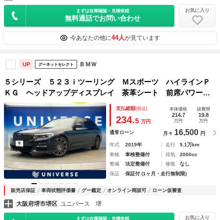
お気に入り
まずは在庫確認・見積依頼
無料通話でお問い合わせ
44人
今あなたの他に
が見ています
ＢＭＷ
UP
グーネットセレクト
５シリーズ ５２３ｉツーリング Ｍスポーツ ハイラインＰ
ＫＧ ヘッドアップディスプレイ 茶革シート 前席パワーシ
ート 全席シートヒーター ＬＥＤヘッドライト オートハイ
支払総額
(税込)
本体価格
諸費用
ビーム 全周囲カメラ 純正ＨＤＤナビ 地デジＴＶ 電動リ
214.7
19.8
234.
5
万円
万円
万円
アゲート 禁煙車
16,500
通常ローン
月々
円
年式
2019年
走行
5.1万km
車検
車検整備付
排気
2000cc
整備
法定整備付
修復
なし
保証
保証付 (1ヶ月・走行無制限)
販売店保証
車両状態評価書
グー鑑定
オンライン商談可
ローン仮審査
大阪府堺市堺区
ユニバース 堺
お気に入り
まずは在庫確認・見積依頼