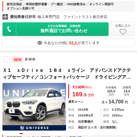
販売店保証
車両状態評価書
グー鑑定
OBD診断済み
オンライン商談可
オプション見積り可
愛知県春日井市
輸入車専門店 ファイントラスト春日井店
お気に入り
まずは在庫確認・見積依頼
無料通話でお問い合わせ
61人
今あなたの他に
が見ています
ＢＭＷ
NEW
Ｘ１ ｘＤｒｉｖｅ １８ｄ ｘライン アドバンスドアクテ
ィブセーフティ／コンフォートパッケージ ドライビングアシ
スト 純正ナビ リアビューカメラ アクティブクルーズコン
支払総額
(税込)
本体価格
諸費用
トロール ヘッドアップディスプレイ パワーバックドア 禁
155.5
14.4
169.
9
万円
万円
万円
煙車 ４ＷＤ
14,700
通常ローン
月々
円
年式
2018年
走行
5.9万km
車検
2028年4月
排気
2000cc
整備
法定整備付
修復
なし
保証
保証付 (1ヶ月・走行無制限)