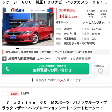
ッケージ・ＡＣＣ・純正ＨＤＤナビ・バックカメラ・ＣａｒＰ
ｌａｙ・ドライビングアシスト・コンフォートアクセス・ＬＥ
支払総額
(税込)
本体価格
諸費用
Ｄライト・純正１７インチＡＷ・コーナーセンサー・ＥＴＣ
129.9
16.7
146.
6
万円
万円
万円
17,500
通常ローン
月々
円
年式
2020年
走行
5.2万km
車検
2027年7月
排気
2000cc
整備
法定整備付
修復
なし
保証
保証付 (6ヶ月・走行無制限)
販売店保証
車両状態評価書
グー鑑定
オンライン商談可
ローン仮審査
埼玉県入間郡三芳町
ユーパーク プラザ店 ＪＵ適正販売店
お気に入り
まずは在庫確認・見積依頼
無料通話でお問い合わせ
92人
今あなたの他に
が見ています
ＢＭＷ
NEW
ｉ７ ｘＤｒｉｖｅ ６０ Ｍスポーツ パノラマルーフ・ブ
ラックレザー・ベンチレーションシート・シートヒーター・全