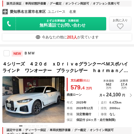
販売店保証
車両状態評価書
グー鑑定
オンライン商談可
オプション見積り可
愛知県名古屋市名東区
ユニバース 名東
お気に入り
まずは在庫確認・見積依頼
無料通話でお問い合わせ
203人
今あなたの他に
が見ています
ＢＭＷ
NEW
４シリーズ ４２０ｄ ｘＤｒｉｖｅグランクーペＭスポハイ
ラインＰ ワンオーナー ブラックレザー ｈａｒｍａｎ／ｋ
ａｒｄｏｎスピーカー デジタルＰＫＧ 地デジＴＶ 電動シ
支払総額
(税込)
本体価格
諸費用
ート 追従式クルコン パドルシフト 全周囲カメラ パーキ
562
17.4
579.
4
万円
万円
万円
ングアシスト 衝突軽減ブレーキ
24,100
残価ローン
月々
円
年式
2025年
走行
0.4万km
車検
2028年12月
排気
2000cc
整備
法定整備付
修復
なし
保証
保証付 (24ヶ月・走行無制限)
認定中古車
ディーラー保証
車両状態評価書
グー鑑定
オンライン商談可