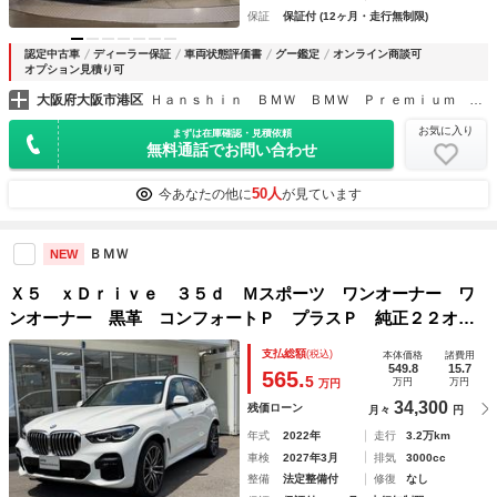
保証
保証付 (12ヶ月・走行無制限)
認定中古車
ディーラー保証
車両状態評価書
グー鑑定
オンライン商談可
オプション見積り可
大阪府大阪市港区
Ｈａｎｓｈｉｎ ＢＭＷ ＢＭＷ Ｐｒｅｍｉｕｍ Ｓｅｌｅｃｔｉｏｎ Ｏｓａｋａ Ｂａｙ
お気に入り
まずは在庫確認・見積依頼
無料通話でお問い合わせ
50人
今あなたの他に
が見ています
ＢＭＷ
NEW
Ｘ５ ｘＤｒｉｖｅ ３５ｄ Ｍスポーツ ワンオーナー ワ
ンオーナー 黒革 コンフォートＰ プラスＰ 純正２２オプ
ションホイール ４輪アダプティブ・エア・サスペンション
支払総額
(税込)
本体価格
諸費用
（２ＶＲ）
549.8
15.7
565.
5
万円
万円
万円
34,300
残価ローン
月々
円
年式
2022年
走行
3.2万km
車検
2027年3月
排気
3000cc
整備
法定整備付
修復
なし