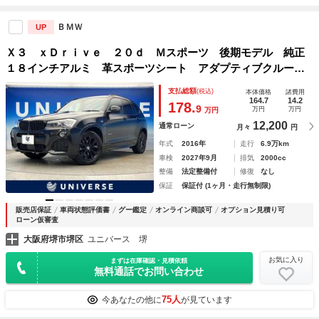
ＢＭＷ
UP
Ｘ３ ｘＤｒｉｖｅ ２０ｄ Ｍスポーツ 後期モデル 純正
１８インチアルミ 革スポーツシート アダプティブクルーズ
コントロール バックカメラ シートヒーター メモリーシー
支払総額
(税込)
本体価格
諸費用
ト パワーバックドア デュアルオートエアコン ＨＩＤヘッ
164.7
14.2
178.
9
万円
万円
万円
ド
12,200
通常ローン
月々
円
年式
2016年
走行
6.9万km
車検
2027年9月
排気
2000cc
整備
法定整備付
修復
なし
保証
保証付 (1ヶ月・走行無制限)
販売店保証
車両状態評価書
グー鑑定
オンライン商談可
オプション見積り可
ローン仮審査
大阪府堺市堺区
ユニバース 堺
お気に入り
まずは在庫確認・見積依頼
無料通話でお問い合わせ
75人
今あなたの他に
が見ています