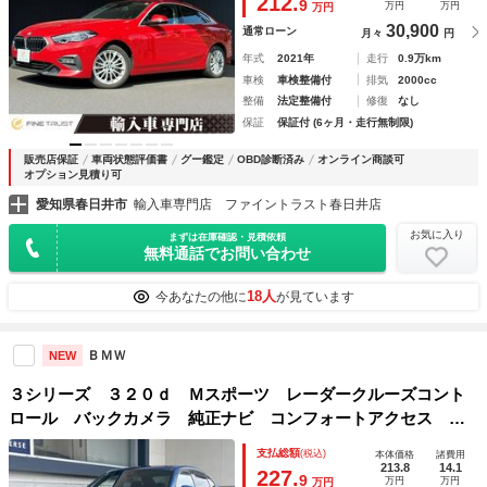
212.
9
万円
万円
万円
ヘッド アダプティブクルーズコントロール
30,900
通常ローン
月々
円
年式
2021年
走行
0.9万km
車検
車検整備付
排気
2000cc
整備
法定整備付
修復
なし
保証
保証付 (6ヶ月・走行無制限)
販売店保証
車両状態評価書
グー鑑定
OBD診断済み
オンライン商談可
オプション見積り可
愛知県春日井市
輸入車専門店 ファイントラスト春日井店
お気に入り
まずは在庫確認・見積依頼
無料通話でお問い合わせ
18人
今あなたの他に
が見ています
ＢＭＷ
NEW
３シリーズ ３２０ｄ Ｍスポーツ レーダークルーズコント
ロール バックカメラ 純正ナビ コンフォートアクセス 前
席シートヒーター 前席パワーシート 衝突軽減システム レ
支払総額
(税込)
本体価格
諸費用
ーンキープアシスト ブラインドスポット ＥＴＣ ＬＥＤ
213.8
14.1
227.
9
万円
万円
万円