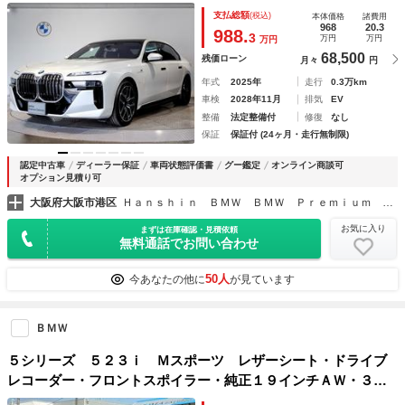
周囲カメラ・アクティブクルーズコントロール・ヘッドアップ
支払総額
(税込)
本体価格
諸費用
ディスプレイ・純正ナビＴＶ・純正２０インチＡＷ・アイコニ
968
20.3
988.
3
万円
万円
万円
ックグロー
68,500
残価ローン
月々
円
年式
2025年
走行
0.3万km
車検
2028年11月
排気
EV
整備
法定整備付
修復
なし
保証
保証付 (24ヶ月・走行無制限)
認定中古車
ディーラー保証
車両状態評価書
グー鑑定
オンライン商談可
オプション見積り可
大阪府大阪市港区
Ｈａｎｓｈｉｎ ＢＭＷ ＢＭＷ Ｐｒｅｍｉｕｍ Ｓｅｌｅｃｔｉｏｎ Ｏｓａｋａ Ｂａｙ
お気に入り
まずは在庫確認・見積依頼
無料通話でお問い合わせ
50人
今あなたの他に
が見ています
ＢＭＷ
５シリーズ ５２３ｉ Ｍスポーツ レザーシート・ドライブ
レコーダー・フロントスポイラー・純正１９インチＡＷ・３６
０°カメラ・地デジＴＶ・パドルシフト・アイドリングストッ