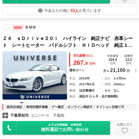
43人
今あなたの他に
が見ています
ＢＭＷ
NEW
Ｚ４ ｓＤｒｉｖｅ２０ｉ ハイライン 純正ナビ 赤革シー
ト シートヒーター パドルシフト ＨＩＤヘッド 純正１７
インチ５本ツインスポークＡＷ パワーシート Ｅ－８スポー
支払総額
(税込)
本体価格
諸費用
ツＡＴ 革巻きステアリングホイール 木目調インパネ加飾
254.4
13.5
267.
9
万円
万円
万円
ＥＴＣ 禁煙車
21,100
通常ローン
月々
円
年式
2016年
走行
3.4万km
車検
2027年6月
排気
2000cc
整備
法定整備付
修復
なし
保証
保証付 (1ヶ月・走行無制限)
販売店保証
車両状態評価書
グー鑑定
オンライン商談可
オプション見積り可
千葉県柏市
ユニバース 千葉柏
お気に入り
まずは在庫確認・見積依頼
無料通話でお問い合わせ