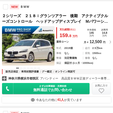
ＢＭＷ
NEW
２シリーズ ２１８ｉグランツアラー 後期 アクティブクル
ーズコントロール ヘッドアップディスプレイ Ｍパワーシー
ト シートヒーター コンフォートアクセス 電動リアゲー
支払総額
(税込)
本体価格
諸費用
ト バックカメラ ＰＤＣセンサー ＬＥＤヘッドライト＆フ
145
14.8
159.
8
万円
万円
万円
ォグランプ
12,500
通常ローン
月々
円
年式
2019後
走行
2.5万km
車検
なし
排気
1500cc
整備
法定整備無
修復
なし
保証
保証付 (1ヶ月・1000km)
販売店保証
車両状態評価書
グー鑑定
オンライン商談可
神奈川県横浜市都筑区
アバンティー 高品質ＢＭＷ正規ディーラー車専門店
お気に入り
まずは在庫確認・見積依頼
無料通話でお問い合わせ
41人
今あなたの他に
が見ています