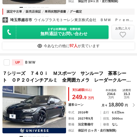
保証
保証付 (24ヶ月・走行無制限)
認定中古車
販売店保証
車両状態評価書
グー鑑定
埼玉県越谷市
ウイルプラスモトーレン東京株式会社 ＢＭＷ Ｐｒｅｍｉｕｍ Ｓｅｌｅｃｔｉｏｎ 越谷
お気に入り
まずは在庫確認・見積依頼
無料通話でお問い合わせ
97人
今あなたの他に
が見ています
ＢＭＷ
UP
７シリーズ ７４０ｉ Ｍスポーツ サンルーフ 茶革シー
ト ＯＰ２０インチアルミ 全周囲カメラ レーダークルー
ズ 純正ナビ シートベンチレーション 前席パワーシート
支払総額
(税込)
本体価格
諸費用
イージークローザー ハーマンカードンサウンド パワーバッ
234.6
15.3
249.
9
万円
万円
万円
クドア 禁煙車
18,800
通常ローン
月々
円
年式
2016年
走行
6.0万km
車検
2027年9月
排気
3000cc
整備
法定整備付
修復
なし
保証
保証付 (1ヶ月・走行無制限)