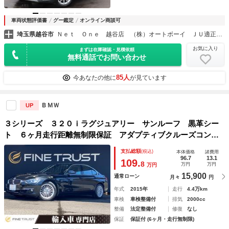
車両状態評価書
グー鑑定
オンライン商談可
埼玉県越谷市
Ｎｅｔ Ｏｎｅ 越谷店 （株）オートボーイ ＪＵ適正販売店
お気に入り
まずは在庫確認・見積依頼
無料通話でお問い合わせ
85人
今あなたの他に
が見ています
ＢＭＷ
UP
３シリーズ ３２０ｉラグジュアリー サンルーフ 黒革シー
ト ６ヶ月走行距離無制限保証 アダプティブクルーズコント
ロール インテリジェントセーフティ 禁煙車 バックカメ
支払総額
(税込)
本体価格
諸費用
ラ ディスチャージヘッドランプ シートヒーター 純正ＨＤ
96.7
13.1
109.
8
万円
万円
万円
Ｄナビ
15,900
通常ローン
月々
円
年式
2015年
走行
4.4万km
車検
車検整備付
排気
2000cc
整備
法定整備付
修復
なし
保証
保証付 (6ヶ月・走行無制限)