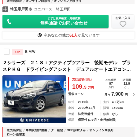
販売店保証
オンライン商談可
オプション見積り可
埼玉県戸田市
ユニバース 埼玉戸田
お気に入り
まずは在庫確認・見積依頼
無料通話でお問い合わせ
61人
今あなたの他に
が見ています
ＢＭＷ
UP
２シリーズ ２１８ｉアクティブツアラー 後期モデル プラ
スＰＫＧ ドライビングアシスト デュアルオートエアコン
ＬＥＤヘッドライト 純正１６インチＡＷ 純正ＨＤＤナビ
支払総額
(税込)
本体価格
諸費用
バックカメラ ＢＬＵＥＴＯＯＴＨ接続 リアスポイラー 禁
97
12.9
109.
9
万円
万円
万円
煙車
7,900
通常ローン
月々
円
年式
2019年
走行
4.3万km
車検
2026年11月
排気
1500cc
整備
法定整備付
修復
なし
保証
保証付 (1ヶ月・走行無制限)
販売店保証
車両状態評価書
グー鑑定
OBD診断済み
オンライン商談可
ローン仮審査