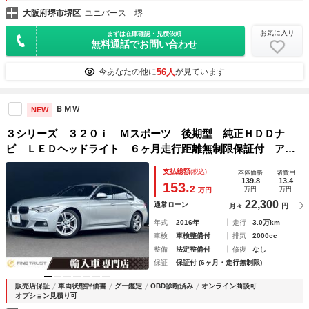
大阪府堺市堺区
ユニバース 堺
お気に入り
まずは在庫確認・見積依頼
無料通話でお問い合わせ
56人
今あなたの他に
が見ています
ＢＭＷ
NEW
３シリーズ ３２０ｉ Ｍスポーツ 後期型 純正ＨＤＤナ
ビ ＬＥＤヘッドライト ６ヶ月走行距離無制限保証付 アダ
プティブクルーズコントロール 禁煙車 インテリジェントセ
支払総額
(税込)
本体価格
諸費用
ーフティ バックカメラ パーキングディスタンスコントロー
139.8
13.4
153.
2
万円
万円
万円
ル ＥＴＣ
22,300
通常ローン
月々
円
年式
2016年
走行
3.0万km
車検
車検整備付
排気
2000cc
整備
法定整備付
修復
なし
保証
保証付 (6ヶ月・走行無制限)
販売店保証
車両状態評価書
グー鑑定
OBD診断済み
オンライン商談可
オプション見積り可