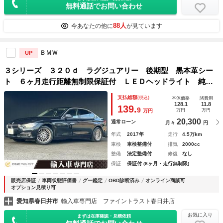
無料通話でお問い合わせ
88人
今あなたの他に
が見ています
ＢＭＷ
UP
３シリーズ ３２０ｄ ラグジュアリー 後期型 黒本革シー
ト ６ヶ月走行距離無制限保証付 ＬＥＤヘッドライト 純正
８．８インチナビ 禁煙車 アダプティブクルーズコントロー
支払総額
(税込)
本体価格
諸費用
ル バックカメラ インテリジェントセーフティ シートヒー
128.1
11.8
139.
9
万円
万円
万円
ター
20,300
通常ローン
月々
円
年式
2017年
走行
4.5万km
車検
車検整備付
排気
2000cc
整備
法定整備付
修復
なし
保証
保証付 (6ヶ月・走行無制限)
販売店保証
車両状態評価書
グー鑑定
OBD診断済み
オンライン商談可
オプション見積り可
愛知県春日井市
輸入車専門店 ファイントラスト春日井店
お気に入り
まずは在庫確認・見積依頼