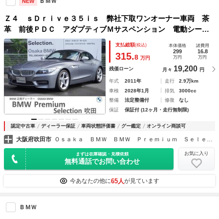
ＢＭＷ
NEW
Ｚ４ ｓＤｒｉｖｅ３５ｉｓ 弊社下取ワンオーナー車両 茶
革 前後ＰＤＣ アダプティブＭサスペンション 電動シー
ト シートヒーター 純正地デジチューナー ＨｉＦｉスピー
支払総額
(税込)
本体価格
諸費用
カー １８インチアロイホイール オートエアコン オートラ
299
16.8
315.
8
万円
万円
万円
イト
19,200
残価ローン
月々
円
年式
2011年
走行
2.9万km
車検
2028年1月
排気
3000cc
整備
法定整備付
修復
なし
保証
保証付 (12ヶ月・走行無制限)
認定中古車
ディーラー保証
車両状態評価書
グー鑑定
オンライン商談可
大阪府吹田市
Ｏｓａｋａ ＢＭＷ ＢＭＷ Ｐｒｅｍｉｕｍ Ｓｅｌｅｃｔｉｏｎ 吹田
お気に入り
まずは在庫確認・見積依頼
無料通話でお問い合わせ
65人
今あなたの他に
が見ています
ＢＭＷ