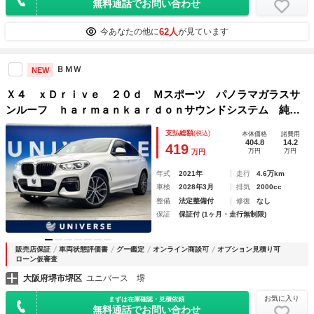
無料通話でお問い合わせ
62人
今あなたの他に
が見ています
ＢＭＷ
NEW
Ｘ４ ｘＤｒｉｖｅ ２０ｄ Ｍスポーツ パノラマガラスサ
ンルーフ ｈａｒｍａｎｋａｒｄｏｎサウンドシステム 純正
２０インチＡＷ 革シート ヘッドアップディスプレイ 前席
支払総額
(税込)
本体価格
諸費用
パワーシート 全席シートヒーター パドルシフト オートハ
404.8
14.2
419
万円
万円
万円
イビーム 禁煙車
年式
2021年
走行
4.6万km
車検
2028年3月
排気
2000cc
整備
法定整備付
修復
なし
保証
保証付 (1ヶ月・走行無制限)
販売店保証
車両状態評価書
グー鑑定
オンライン商談可
オプション見積り可
ローン仮審査
大阪府堺市堺区
ユニバース 堺
お気に入り
まずは在庫確認・見積依頼
無料通話でお問い合わせ