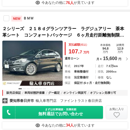
76人
今あなたの他に
が見ています
ＢＭＷ
NEW
２シリーズ ２１８ｄグランツアラー ラグジュアリー 茶本
革シート コンフォートパッケージ ６ヶ月走行距離無制限保
証付 純正ＨＤＤナビ シートヒーター付パワーシート 禁煙
支払総額
(税込)
本体価格
諸費用
車 コンフォートアクセス パワーバックドア ＬＥＤヘッド
94.8
12.9
107.
7
万円
万円
万円
ライト ＥＴＣ バックカメラ
15,600
通常ローン
月々
円
年式
2017年
走行
7.0万km
車検
車検整備付
排気
2000cc
整備
法定整備付
修復
なし
保証
保証付 (6ヶ月・走行無制限)
販売店保証
車両状態評価書
グー鑑定
オンライン商談可
オプション見積り可
愛知県春日井市
輸入車専門店 ファイントラスト春日井店
お気に入り
まずは在庫確認・見積依頼
無料通話でお問い合わせ
34人
今あなたの他に
が見ています