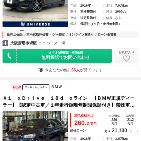
年式
2019年
走行
7.0万km
車検
車検整備付
排気
2000cc
整備
法定整備付
修復
なし
保証
保証付 (1ヶ月・走行無制限)
販売店保証
車両状態評価書
グー鑑定
オンライン商談可
ローン仮審査
大阪府堺市堺区
ユニバース 堺
お気に入り
まずは在庫確認・見積依頼
無料通話でお問い合わせ
66人
今あなたの他に
が見ています
ＢＭＷ
NEW
グーネットセレクト
Ｘ１ ｘＤｒｉｖｅ １８ｄ ｘライン 【ＢＭＷ正規ディー
ラー】【認定中古車／１年走行距離無制限保証付き】禁煙車／
ハイラインパッケージ／前車追従機能／オートトランク／スラ
支払総額
(税込)
本体価格
諸費用
イディングリアシート／シートヒーター／ウッドトリム／ＣＤ
239
21.2
260.
2
万円
万円
万円
／ＤＶＤ
21,100
残価ローン
月々
円
年式
2018年
走行
3.5万km