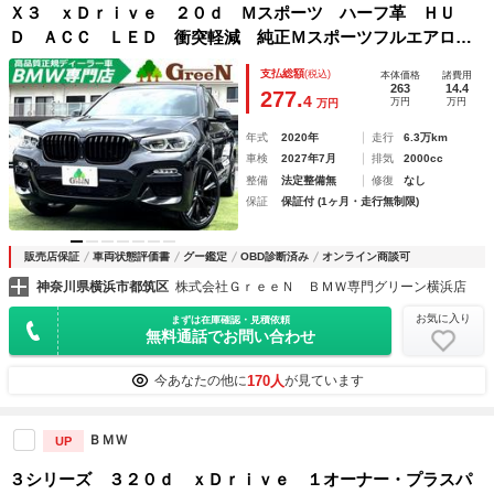
Ｘ３ ｘＤｒｉｖｅ ２０ｄ Ｍスポーツ ハーフ革 ＨＵ
Ｄ ＡＣＣ ＬＥＤ 衝突軽減 純正Ｍスポーツフルエアロ
ブラックグリル ブラック２０ＡＷ パドルシフト 純正ＨＤ
支払総額
(税込)
本体価格
諸費用
Ｄナビ 地デジ 全方位カメラ ＢＳＭ 前席シートヒータ
263
14.4
277.
4
万円
万円
万円
ー ドラレコ 禁煙車
年式
2020年
走行
6.3万km
車検
2027年7月
排気
2000cc
整備
法定整備無
修復
なし
保証
保証付 (1ヶ月・走行無制限)
販売店保証
車両状態評価書
グー鑑定
OBD診断済み
オンライン商談可
神奈川県横浜市都筑区
株式会社ＧｒｅｅＮ ＢＭＷ専門グリーン横浜店
お気に入り
まずは在庫確認・見積依頼
無料通話でお問い合わせ
170人
今あなたの他に
が見ています
ＢＭＷ
UP
３シリーズ ３２０ｄ ｘＤｒｉｖｅ １オーナー・プラスパ