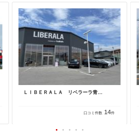
スーパーアップル青森店 （株）エムエフノースジャパン
ＬＩＢＥＲＡＬＡ リベラーラ青森店
14
口コミ件数
件