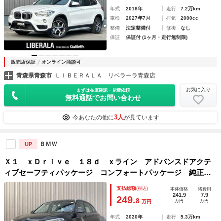
年式
2018年
走行
7.2万km
車検
2027年7月
排気
2000cc
整備
法定整備付
修復
なし
保証
保証付 (1ヶ月・走行無制限)
販売店保証
オンライン商談可
青森県青森市
ＬＩＢＥＲＡＬＡ リベラーラ青森店
お気に入り
まずは在庫確認・見積依頼
無料通話でお問い合わせ
3人
今あなたの他に
が見ています
ＢＭＷ
UP
Ｘ１ ｘＤｒｉｖｅ １８ｄ ｘライン アドバンスドアクテ
ィブセーフティパッケージ コンフォートパッケージ 純正ナ
ビ バックカメラ ＥＴＣ アダプティブクルーズコントロー
支払総額
(税込)
本体価格
諸費用
ル レーンアシスト パワーバックドア パワーシート 純正
241.9
7.9
249.
8
万円
万円
万円
アルミホイール
年式
2020年
走行
5.3万km