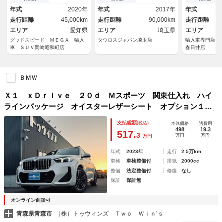
正１９インチアルミ ＬＥＤヘ
ィンドウ
証 禁煙車 
年式
2020年
年式
2017年
年式
ッドライト ハーフレザーシー
純正１０．２
走行距離
45,000km
走行距離
90,000km
走行距離
ト
ダプティブク
エリア
愛知県
エリア
埼玉県
ル バックカ
エリア
グッドスピード ＭＥＧＡ 輸入
タウロスジャパン埼玉店
輸入車専門店 
車 ＳＵＶ岡崎昭和町店
春日井店
ＢＭＷ
Ｘ１ ｘＤｒｉｖｅ ２０ｄ Ｍスポーツ 関東仕入れ ハイ
ラインパッケージ オイスターレザーシート オプション１９
インチアルミ ハーマンカードンサウンド
支払総額
(税込)
本体価格
諸費用
498
19.3
517.
3
万円
万円
万円
年式
2023年
走行
2.5万km
車検
車検整備付
排気
2000cc
整備
法定整備付
修復
なし
保証
保証無
オンライン商談可
青森県青森市
（株）トゥウィンズ Ｔｗｏ Ｗｉｎ’ｓ