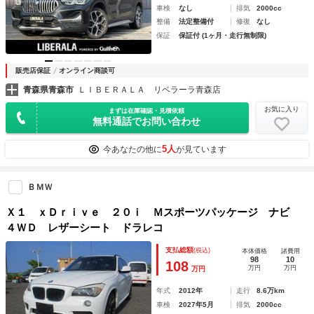
車検
なし
排気
2000cc
整備
法定整備付
修復
なし
保証
保証付 (1ヶ月・走行無制限)
販売店保証
オンライン商談可
青森県青森市
ＬＩＢＥＲＡＬＡ リベラーラ青森店
お気に入り
まずは在庫確認・見積依頼
無料通話でお問い合わせ
5人
今あなたの他に
が見ています
ＢＭＷ
Ｘ１ ｘＤｒｉｖｅ ２０ｉ Ｍスポーツパッケージ ナビ
４ＷＤ レザーシート ドラレコ
支払総額
(税込)
本体価格
諸費用
98
10
108
万円
万円
万円
年式
2012年
走行
8.6万km
車検
2027年5月
排気
2000cc