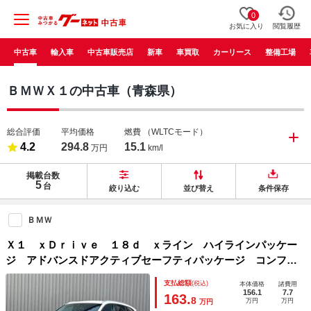
0
お気に入り
閲覧履歴
中古車
輸入車
中古車販売店
新車
車買取
カーリース
整備工場
ＢＭＷＸ１の中古車（青森県）
総合評価
平均価格
燃費
（WLTCモード）
4.2
294.8
15.1
万円
km/l
掲載台数
5
台
絞り込む
並び替え
条件保存
ＢＭＷ
Ｘ１ ｘＤｒｉｖｅ １８ｄ ｘライン ハイラインパッケー
ジ アドバンスドアクティブセーフティパッケージ コンフォ
ートパッケージ ヘッドアップディスプレイ 黒革シート ア
支払総額
(税込)
本体価格
諸費用
クティブクルーズコントロール メモリ付きパワーシート
156.1
7.7
163.
8
万円
万円
万円