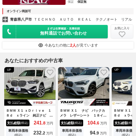
保証
保証無
オンライン商談可
青森県八戸市
ＴＥＣＨＮＯ ＡＵＴＯ ＲＥＡＬ テクノオート リアル
お気に入り
まずは在庫確認・見積依頼
無料通話でお問い合わせ
2人
今あなたの他に
が見ています
あなたにおすすめの中古車
UP
UP
ＢＭＷ Ｘ１ ｘＤｒｉｖｅ １
ＢＭＷ Ｘ１ ナビ バックカ
ＢＭＷ Ｘ１ 
８ｄ ｘライン 純正ナビ バ
メラ レザーシート １８イン
８ｄ ｘライ
ックカメラ 電動リアゲート
チアルミホイール オートエア
ッケージ ハ
241.
104.
8
6
支払総額
支払総額
支払総額
(税込)
(税込)
(税込)
万円
万円
パワーシート シートメモリ
コン ＥＴＣ スマートキー
ジ 茶本革シ
ー クリアランスソナー イン
プッシュスタート シートヒー
トパッケージ
車両本体価格
車両本体価格
車両本体価格
232.
94.
2
9
万円
万円
テリジェントセーフティー 純
ター リアワイパー パワーウ
ア ６ヶ月走
(税込)
(税込)
(税込)