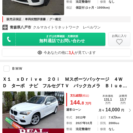
整備
法定整備付
修復
なし
保証
保証付 (1ヶ月・1000km)
販売店保証
車両状態評価書
グー鑑定
青森県八戸市
クルマカイトリネットワーク レベルワン
お気に入り
まずは在庫確認・見積依頼
無料通話でお問い合わせ
3人
今あなたの他に
が見ています
ＢＭＷ
Ｘ１ ｘＤｒｉｖｅ ２０ｉ Ｍスポーツパッケージ ４Ｗ
Ｄ ターボ ナビ フルセグＴＶ バックカメラ Ｂｌｕｅｔ
ｏｏｔｈオーディオ ＥＴＣ ヘッドライトウォッシャー Ｈ
支払総額
(税込)
本体価格
諸費用
ＩＤライト Ｆフォグ Ｂフォグ 純正１８インチアルミ ダ
131.1
13.7
144.
8
万円
万円
万円
ウンヒルアシスト
14,000
通常ローン
月々
円
年式
2012年
走行
7.8万km
車検
2027年10月
排気
2000cc
整備
法定整備付
修復
なし