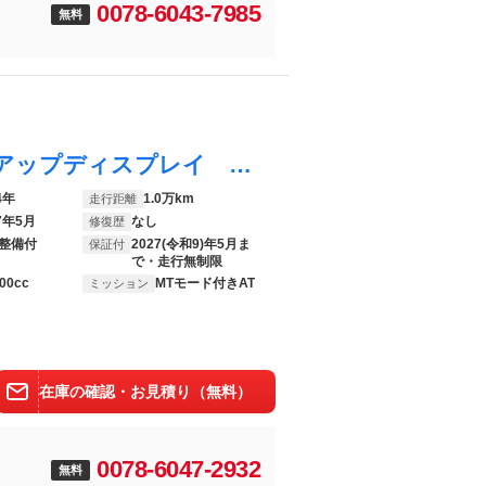
0078-6043-7985
無料
１シリーズ １１８ｄ Ｍスポーツ ヘッドアップディスプレイ ハーフレザー電動シート ワイヤレスチャージ アダプティブクルーズコントロール
4年
1.0万km
走行距離
7年5月
なし
修復歴
整備付
2027(令和9)年5月ま
保証付
で・走行無制限
00cc
MTモード付きAT
ミッション
在庫の確認・お見積り（無料）
0078-6047-2932
無料