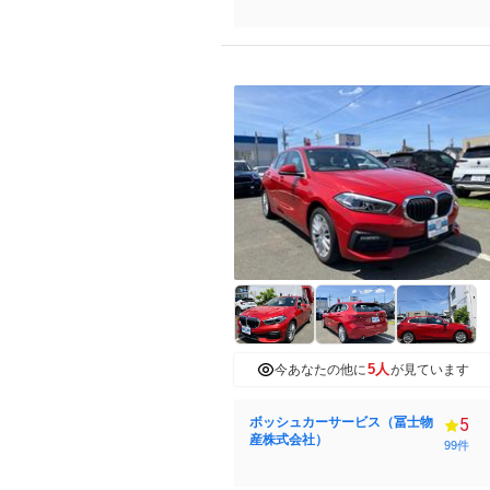
5人
今あなたの他に
が見ています
ボッシュカーサービス（冨士物
5
産株式会社）
99件