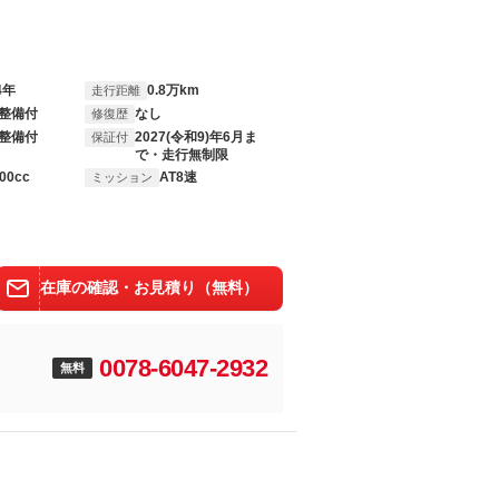
4年
0.8万km
走行距離
整備付
なし
修復歴
整備付
2027(令和9)年6月ま
保証付
で・走行無制限
00cc
AT8速
ミッション
在庫の確認・お見積り（無料）
0078-6047-2932
無料