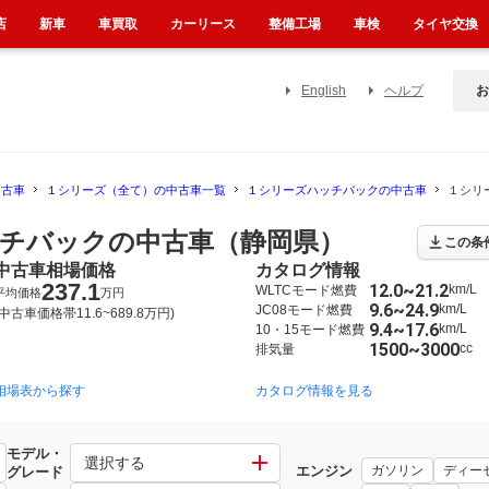
店
新車
車買取
カーリース
整備工場
車検
タイヤ交換
English
ヘルプ
お
中古車
１シリーズ（全て）の中古車一覧
１シリーズハッチバックの中古車
１シリ
チバックの中古車（静岡県）
この条
中古車相場価格
カタログ情報
237.1
12.0~21.2
km/L
WLTCモード燃費
平均価格
万円
9.6~24.9
km/L
JC08モード燃費
(中古車価格帯11.6~689.8万円)
9.4~17.6
km/L
10・15モード燃費
1500~3000
cc
排気量
相場表から探す
2019年11月~2024年11月（304）
2011年9月~2019年8月（223）
カタログ情報を見る
2
モデル・
ック
選択する
エンジン
ガソリン
ディー
グレード