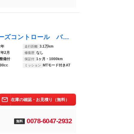
１シリーズ １１８ｄ プレイ オートクルーズコントロール バックカメラ スマートキー 電動パワーシート Ｐゲート ナビ Ｂｌｕｅｔｏｏｔｈ接続
2年
3.1万km
走行距離
7年2月
なし
修復歴
整備付
1ヶ月・1000km
保証付
00cc
MTモード付きAT
ミッション
在庫の確認・お見積り（無料）
0078-6047-2932
無料