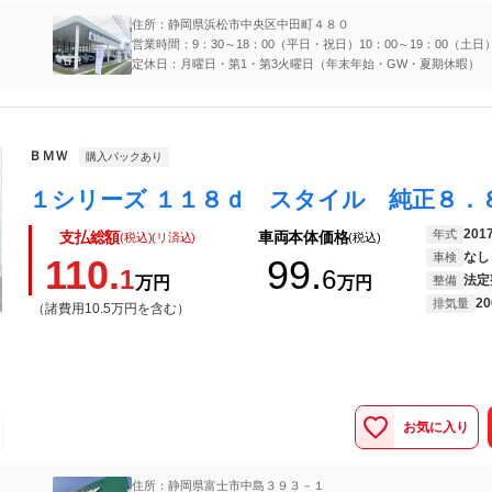
住所：静岡県浜松市中央区中田町４８０
営業時間：9：30～18：00（平日・祝日）10：00～19：00（土日
定休日：月曜日・第1・第3火曜日（年末年始・GW・夏期休暇）
ＢＭＷ
購入パックあり
201
年式
支払総額
車両本体価格
(税込)(リ済込)
(税込)
なし
車検
110.
99.
1
6
法定
万円
万円
整備
20
排気量
（諸費用10.5万円を含む）
お気に入り
住所：静岡県富士市中島３９３－１