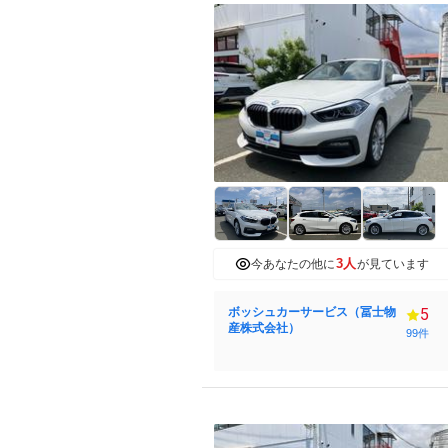
3人
今あなたの他に
が見ています
ボッシュカーサービス（冨士物
5
産株式会社）
99件