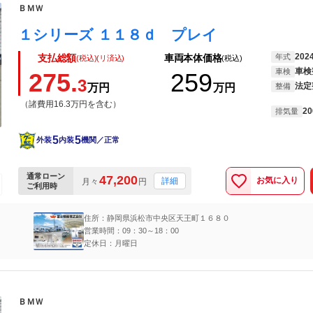
ＢＭＷ
１シリーズ １１８ｄ プレイ
202
年式
支払総額
車両本体価格
(税込)(リ済込)
(税込)
車検
車検
275.
259
3
法定
万円
万円
整備
（諸費用16.3万円を含む）
20
排気量
5
5
外装
内装
機関／正常
通常ローン
47,200
お気に入り
詳細
月々
円
ご利用時
住所：静岡県浜松市中央区天王町１６８０
営業時間：09：30～18：00
定休日：月曜日
ＢＭＷ