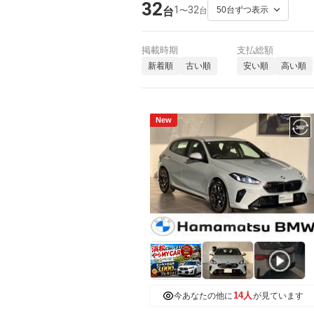
32
1
32
〜
台
台
掲載時期
支払総額
新着順
古い順
安い順
高い順
New
14人
今あなたの他に
が見ています