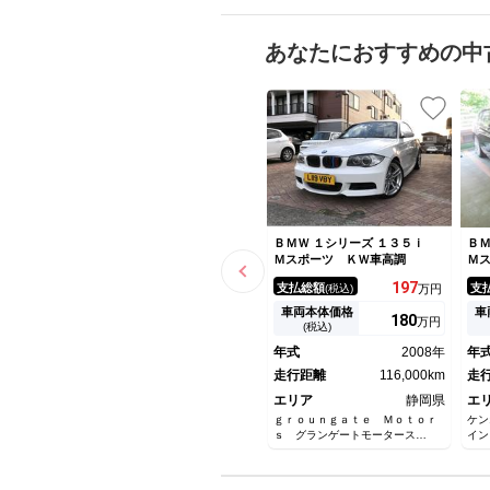
あなたにおすすめの中
ＢＭＷ １シリーズ １３５ｉ
ＢＭ
Ｍスポーツ ＫＷ車高調
Ｍ
日
197
支払総額
支
(税込)
万円
ビ
外
車両本体価格
車
180
万円
ラ
(税込)
ラ
年式
2008年
年
ト
走行距離
116,000km
正
走
エリア
静岡県
エ
ｇｒｏｕｎｇａｔｅ Ｍｏｔｏｒ
ケン
ｓ グランゲートモータース
イン
（株）