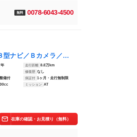
0078-6043-4500
）
無料
１シリーズ １１８ｄ スタイル 純正８．８型ナビ／Ｂカメラ／ドラレコ／ハーフレザーシート／コーナーセンサー／オートエアコン／ｗ＋サイドエアバッグ／Ｂｌｕｅｔｏｏｔｈ接続／ＵＳＢ入力端子／ＬＥＤヘッドライト／エンジンスタートボタン
7年
8.8万km
走行距離
なし
修復歴
整備付
1ヶ月・走行無制限
保証付
00cc
AT
ミッション
在庫の確認・お見積り（無料）