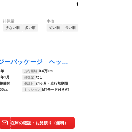
1
排気量
車検
少ない順
多い順
短い順
長い順
１シリーズ １２０ Ｍスポーツ テクノロジーパッケージ ヘッドアップディスプレイ 全周囲カメラ ハンズオフアシスト インテリアカメラ シートヒーター 電動テールゲート アダプティブＬＥＤヘッドライト アイコニックグロー
6年
0.4万km
走行距離
9年1月
なし
修復歴
整備付
24ヶ月・走行無制限
保証付
00cc
MTモード付きAT
ミッション
在庫の確認・お見積り（無料）