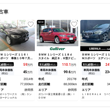
古車
NEW
Ｗ １シリーズ １１６ｉ
ＢＭＷ １シリーズ １１８ｄ
ＢＭＷ １シリーズ 
スポーツ 車検１０年７月１
スタイル 純正８．８型ナビ／
Ｍスポーツ エディシ
 下取り車 ターボ 純正ナ
Ｂカメラ／ドラレコ／ハーフレ
イ＋ ＩＤｒｉｖｅナ
59
110.
1
24
払総額
支払総額
支払総額
(税込)
万円
(税込)
万円
(税込)
 ＥＴＣ 前後ドラレコ 社
ザーシート／コーナーセンサー
ョン・ＰＫＧ ＬＤＷ
ルームミラー型バックカメ
／オートエアコン／ｗ＋サイド
Ｗ ＰＤＣ（フロン
両本体価格
車両本体価格
車両本体価格
45
99.
6
23
万円
万円
 プッシュスタート オート
エアバッグ／Ｂｌｕｅｔｏｏｔ
ヤ） １０．２５イン
(税込)
(税込)
(税込)
イト フォグ ＨＩＤライ
ｈ接続／ＵＳＢ入力端子／ＬＥ
ビ ＡｐｐｌｅＣａｒ
式
2014年
年式
2017年
年式
 シーケンシャルシフト 純
Ｄヘッドライト／エンジンスタ
ｙ ドライビング・
アルミホイール
行距離
77,000km
ートボタン
走行距離
88,000km
パーキング・アシスト
走行距離
3
ー付きＰシート
リア
静岡県
エリア
静岡県
エリア
オートワークス （有）ケン
ガリバー富士青葉通り店（株）Ｉ
ＬＩＢＥＲＡＬＡ リベ
ターナショナル
ＤＯＭ
川