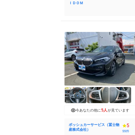
ＩＤＯＭ
5人
今あなたの他に
が見ています
ボッシュカーサービス（冨士物
5
産株式会社）
99件