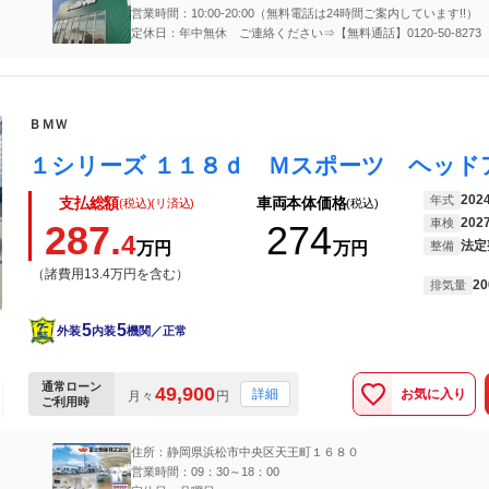
営業時間：10:00-20:00（無料電話は24時間ご案内しています!!）
定休日：年中無休 ご連絡ください⇒【無料通話】0120-50-8273
ＢＭＷ
202
年式
支払総額
車両本体価格
(税込)(リ済込)
(税込)
202
車検
287.
274
4
法定
万円
万円
整備
（諸費用13.4万円を含む）
20
排気量
5
5
外装
内装
機関／正常
通常ローン
49,900
お気に入り
詳細
月々
円
ご利用時
住所：静岡県浜松市中央区天王町１６８０
営業時間：09：30～18：00