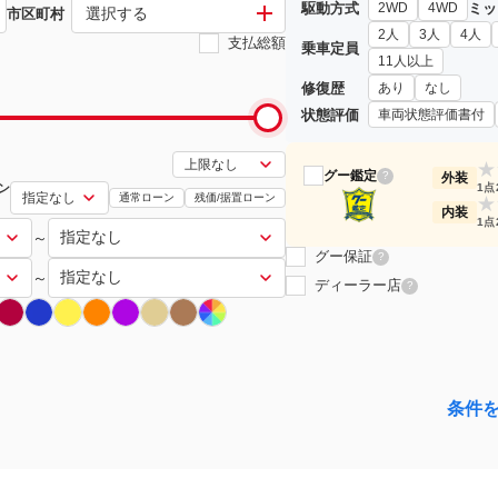
駆動方式
ミッ
2WD
4WD
選択する
市区町村
2人
3人
4人
支払総額
乗車定員
11人以上
修復歴
あり
なし
状態評価
車両状態評価書付
★
グー鑑定
?
外装
ン
1点
通常ローン
残価/据置ローン
★
内装
1点
～
グー保証
?
～
ディーラー店
?
条件