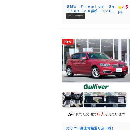
ＢＭＷ Ｐｒｅｍｉｕｍ Ｓｅ
4.5
ｌｅｃｔｉｏｎ浜松 フジモト
9件
ーレン株式会社
ディーラー
New
17人
今あなたの他に
が見ています
ガリバー富士青葉通り店（株）