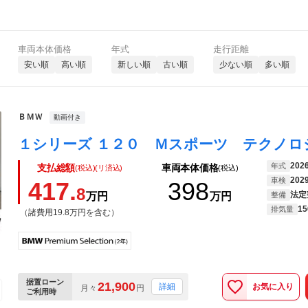
車両本体価格
年式
走行距離
安い順
高い順
新しい順
古い順
少ない順
多い順
ＢＭＷ
動画付き
202
年式
支払総額
車両本体価格
(税込)(リ済込)
(税込)
202
車検
417.
398
8
法定
万円
万円
整備
15
排気量
（諸費用19.8万円を含む）
据置ローン
21,900
お気に入り
詳細
月々
円
ご利用時