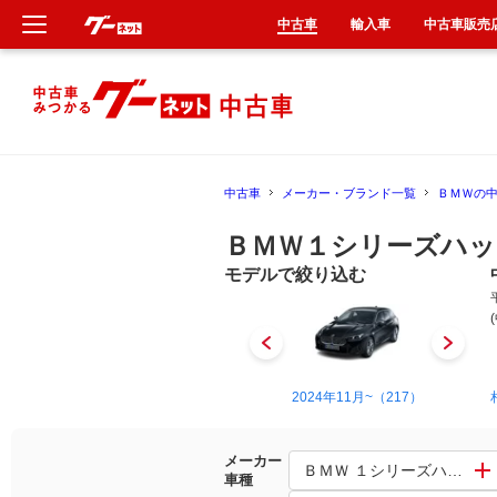
中古車
輸入車
中古車販売
新車
中古車
中古車
メーカー・ブランド一覧
ＢＭＷの
輸入車
ＢＭＷ１シリーズハッ
クルマ買取
モデルで絞り込む
カーリース
タイヤ交換
2004年10月~2011年9月（35）
2024年11月~（217）
整備工場
メーカー
ＢＭＷ １シリーズハッチバ
車種
車検