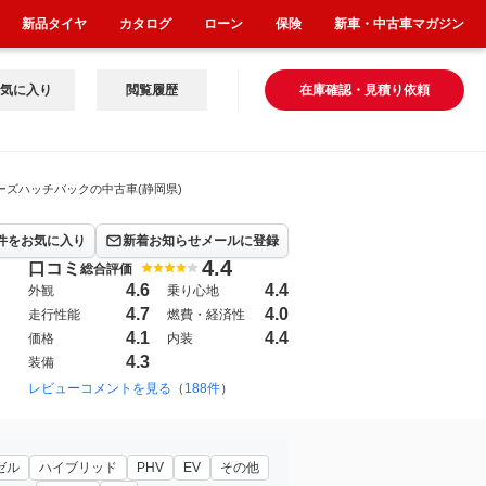
新品タイヤ
カタログ
ローン
保険
新車・中古車マガジン
気に入り
閲覧履歴
在庫確認・見積り依頼
ーズハッチバックの中古車(静岡県)
件をお気に入り
新着お知らせメールに登録
4.4
口コミ
総合評価
4.6
4.4
外観
乗り心地
4.7
4.0
走行性能
燃費・経済性
4.1
4.4
価格
内装
4.3
装備
004年10月~2011年9月（35）
レビューコメントを見る
（
188件
）
2024年11月~（217）
ゼル
ハイブリッド
PHV
EV
その他