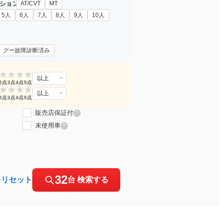
ション
AT/CVT
MT
5人
6人
7人
8人
9人
10人
グー故障診断済み
★
★
★
★
以上
2点
3点
4点
5点
★
★
★
★
以上
2点
3点
4点
5点
販売店保証付
?
未使用車
?
32
をリセット
台 検索する