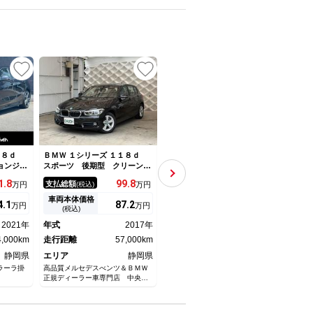
１１８ｄ
ＢＭＷ １シリーズ １１８ｄ
ＢＭＷ １シリーズ １１６ｉ
ＢＭＷ
ョンジョ
スポーツ 後期型 クリーンデ
Ｍスポーツ ユーザー買取車
ｘＤ
ビゲーシ
ィーゼル パーキングサポー
Ｍスポーツ 禁煙車 キセノン
ドン
1.
8
99.
8
59.
5
支払総額
支払総額
支払
万円
(税込)
万円
(税込)
万円
 ＬＣ
ト コンフォートＰＫＧ ＯＰ
ライト 左右独立エアコン
ａｒ
ト／リ
地デジＴＶ 後期ＬＥＤライ
オー
車両本体価格
車両本体価格
車両
4.
1
87.
2
49.
8
万円
万円
万円
チ純正ナ
ト インテリジェントセーフテ
全方
(税込)
(税込)
Ｐｌａ
ィ ＬＫＤ スマートキー 純
ライ
2021年
年式
2017年
年式
2013年
年式
アシスト
正ナビＢＴ バックカメラ ソ
ーン
 メモリ
4,000km
ナー
走行距離
57,000km
走行距離
76,000km
ＥＴ
走行
静岡県
エリア
静岡県
エリア
静岡県
エリ
ラーラ掛
高品質メルセデスべンツ＆ＢＭＷ
アイワ自動車販売（株） 輸入車
ＢＭＷ
正規ディーラー車専門店 中央自
Ｇａｒａｇｅ ＡＩＷＡ向宿
ｅｃｔ
動車（株）
ｋａＢ
静岡