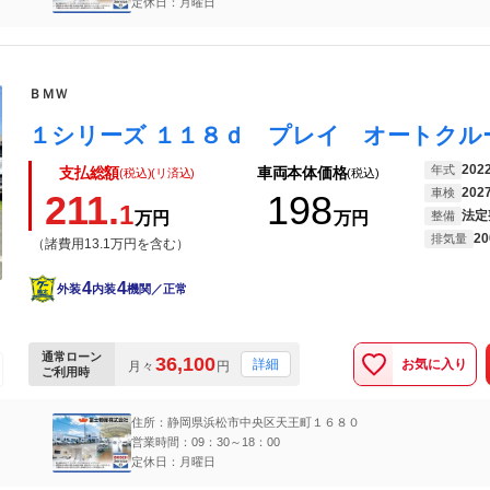
定休日：月曜日
ＢＭＷ
202
年式
支払総額
車両本体価格
(税込)(リ済込)
(税込)
202
車検
211.
198
1
法定
万円
万円
整備
20
排気量
（諸費用13.1万円を含む）
4
4
外装
内装
機関／正常
通常ローン
36,100
お気に入り
詳細
月々
円
ご利用時
住所：静岡県浜松市中央区天王町１６８０
営業時間：09：30～18：00
定休日：月曜日