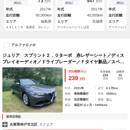
73
547
万円
万円
ＣａｒＰｌａｙ／ＥＴＣ／Ｐス
機 黒ハーフレザー ＣａｒＰ
Ａ装着 黒革
(税込)
(税込)
(税込)
タート／純１８ＡＷ／電動シー
ｌａｙ＆ＡｎｄｒｏｉｄＡｕｔ
ルヒーター 
年式
2017年
年式
2017年
年式
ト／シートＨ／ＢＳＭ／追突軽
ｏ レーダークルーズ ＥＴ
アンドロイド
走行距離
95,000km
走行距離
40,000km
走行距離
減ブレーキ
Ｃ キー２個 禁煙
カードン 禁
エリア
福島県
エリア
茨城県
エリア
ＧＡＬＥＩＮ 金屋店 ガレイン
アースジャパンつくば店
アースジャパン
アルファロメオ
ジュリア スプリント２．０ターボ 赤レザーシート／ディス
プレイオーディオ／ドライブレーダー／Ｆタイヤ新品／スペア
キー
支払総額
(税込)
本体価格
諸費用
224
15
239
万円
万円
万円
年式
2021年
走行
6.1万km
車検
車検整備付
排気
2000cc
整備
法定整備付
修復
なし
保証
保証付 (1ヶ月・1000km)
販売店保証
兵庫県神戸市北区
スクエア