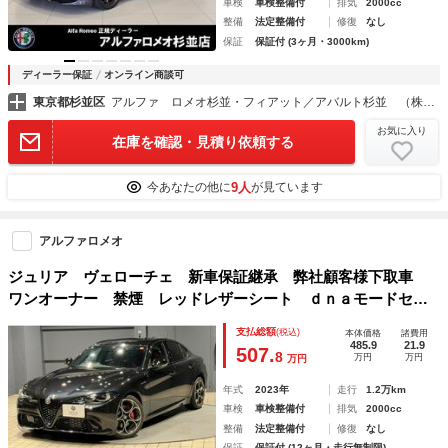
車検
車検整備付
排気
2000cc
整備
法定整備付
修復
なし
保証
保証付 (3ヶ月・3000km)
ディーラー保証
オンライン商談可
東京都杉並区
アルファ ロメオ杉並・フィアット／アバルト杉並 （株）アクセル
お気に入り
在庫を確認・見積り依頼する
9人
今あなたの他に
が見ています
アルファロメオ
ジュリア ヴェローチェ 新車保証継承 弊社顧客様下取車
ワンオーナー 禁煙 レッドレザーシート ｄｎａモードセレ
クター 衝突被害軽減ブレーキ アダプティブクルーズコント
支払総額
(税込)
本体価格
諸費用
ロール シートヒーター ステアリングヒーター
485.9
21.9
507.
8
万円
万円
万円
年式
2023年
走行
1.2万km
車検
車検整備付
排気
2000cc
整備
法定整備付
修復
なし
保証
保証付 (12ヶ月・走行無制限)