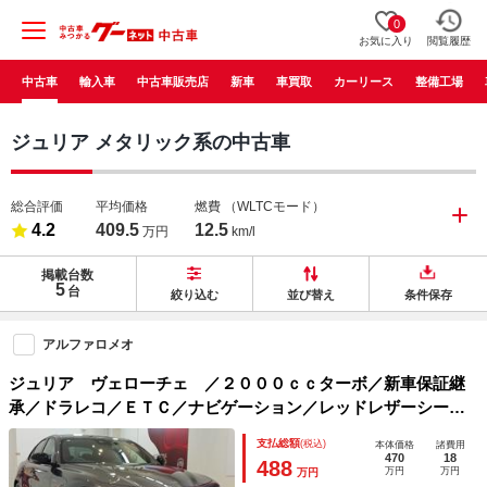
0
お気に入り
閲覧履歴
中古車
輸入車
中古車販売店
新車
車買取
カーリース
整備工場
ジュリア メタリック系の中古車
総合評価
平均価格
燃費
（WLTCモード）
4.2
409.5
12.5
万円
km/l
掲載台数
5
台
絞り込む
並び替え
条件保存
アルファロメオ
ジュリア ヴェローチェ ／２０００ｃｃターボ／新車保証継
承／ドラレコ／ＥＴＣ／ナビゲーション／レッドレザーシート
／ドライブレコーダー／シートヒーター
支払総額
(税込)
本体価格
諸費用
470
18
488
万円
万円
万円