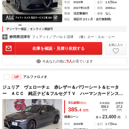
年式
2020年
走行
1.6万km
車検
2027年10月
排気
2000cc
整備
法定整備付
修復
なし
保証
保証付 (12ヶ月・走行無制限)
ディーラー保証
オンライン商談可
静岡県沼津市
フィアット／アバルト沼津 （株）エー・エル・シー
お気に入り
在庫を確認・見積り依頼する
9人
今あなたの他に
が見ています
アルファロメオ
UP
ジュリア ヴェローチェ 赤レザー＆パワーシート＆ヒータ
ー ＡＣＣ 純正ナビ＆フルセグＴＶ ハーマンカードンスピ
ーカー パドルシフト バックカメラ 前後パークセンサー
支払総額
(税込)
本体価格
諸費用
ドラレコ前後 ＥＴＣ 純正標準１９インチアルミ
358.2
27.2
385.
4
万円
万円
万円
23,400
残価ローン
月々
円
年式
2020年
走行
1.7万km