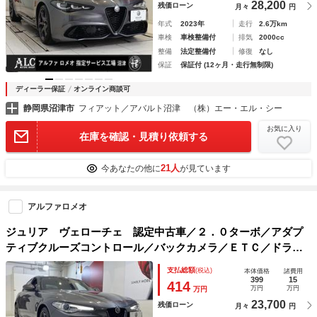
28,200
残価ローン
月々
円
年式
2023年
走行
2.6万km
車検
車検整備付
排気
2000cc
整備
法定整備付
修復
なし
保証
保証付 (12ヶ月・走行無制限)
ディーラー保証
オンライン商談可
静岡県沼津市
フィアット／アバルト沼津 （株）エー・エル・シー
お気に入り
在庫を確認・見積り依頼する
21人
今あなたの他に
が見ています
アルファロメオ
ジュリア ヴェローチェ 認定中古車／２．０ターボ／アダプ
ティブクルーズコントロール／バックカメラ／ＥＴＣ／ドラレ
コ／シートヒーター／ステアリングヒーター／１９インチアル
支払総額
(税込)
本体価格
諸費用
ミホイール （ヴェスヴィオグレーメタリック）
399
15
414
万円
万円
万円
23,700
残価ローン
月々
円