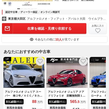
認定中古車
ディーラー保証
オンライン商談可
東京都大田区
アルファロメオ・フィアット・アバルト大田 ウイルプラスチェッカーモータース（株）
お気に入り
在庫を確認・見積り依頼する
10人
今あなたの他に
が見ています
あなたにおすすめの中古車
UP
アルファロメオ ジュリア スー
アルファロメオ ジュリア クア
アルファロメオ
パー 検２年／ＡＣＣ／Ｂカメ
ドリフォリオ 距離無制限１年
ローチェ Ｒ
ラ／ＢＴ接続／ＨＩＤ／禁煙車
保証 純正１９ＡＷ ２３年製
検対応ｅマー
88
565.
5
支払総額
支払総額
支払総額
(税込)
(税込)
(税込)
万円
万円
／Ｄ．Ｎ．Ａ／レザーシート／
ピレリＰ－ＺＥＲＯ 前後ドラ
１８インチＡ
ハーマンカードン／スマキー／
レコ レーザー＆レーダー探知
コハマ／ＡＤ
車両本体価格
車両本体価格
車両本体価格