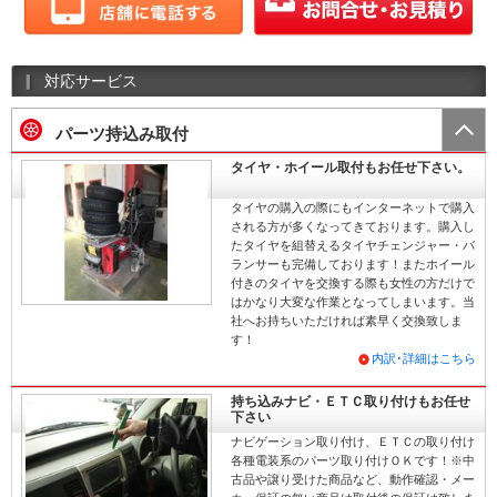
対応サービス
パーツ持込み取付
タイヤ・ホイール取付もお任せ下さい。
タイヤの購入の際にもインターネットで購入
される方が多くなってきております。購入し
たタイヤを組替えるタイヤチェンジャー・バ
ランサーも完備しております！またホイール
付きのタイヤを交換する際も女性の方だけで
はかなり大変な作業となってしまいます。当
社へお持ちいただければ素早く交換致しま
す！
内訳･詳細はこちら
持ち込みナビ・ＥＴＣ取り付けもお任せ
下さい
ナビゲーション取り付け、ＥＴＣの取り付け
各種電装系のパーツ取り付けＯＫです！※中
古品や譲り受けた商品など、動作確認・メー