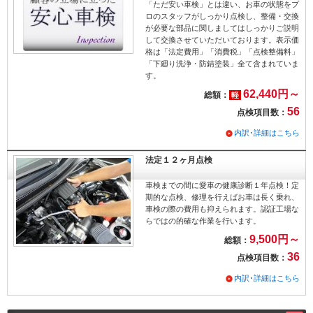
「ただ安い車検」とは違い、お車の状態をプ
ロのスタッフがしっかり点検し、整備・交換
が必要な部品に関しましてはしっかりご説明
して交換させていただいております。表示価
格は「法定費用」「消費税」「点検整備料」
「下廻り洗浄・防錆塗装」全て含まれていま
す。
62,440円～
総額：
軽
56
点検項目数：
内訳･詳細はこちら
法定１２ヶ月点検
車検までの間に愛車の健康診断１年点検！定
期的な点検、修理を行えばお車は長く乗れ、
車検の際の費用も抑えられます。認証工場な
らではの的確な作業を行います。
9,500円～
総額：
36
点検項目数：
内訳･詳細はこちら