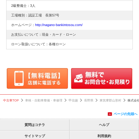
2級整備士：3人
工場種別：認証工場 長第57号
ホームページ：
http://nagano-bankintosou.com/
お支払いについて：現金・カード・ローン
ローン取扱いについて：各種ローン
中古車TOP
車検・自動車整備・車修理
甲信越
長野県
東筑摩郡山形村
株式会
ページの先頭へ
質問はコチラ
ヘルプ
サイトマップ
利用規約