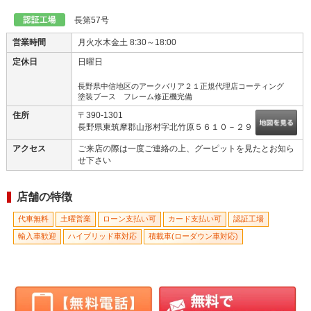
長第57号
営業時間
月火水木金土 8:30～18:00
定休日
日曜日
長野県中信地区のアークバリア２１正規代理店コーティング
塗装ブース フレーム修正機完備
住所
〒390-1301
長野県東筑摩郡山形村字北竹原５６１０－２９
アクセス
ご来店の際は一度ご連絡の上、グーピットを見たとお知ら
せ下さい
店舗の特徴
代車無料
土曜営業
ローン支払い可
カード支払い可
認証工場
輸入車歓迎
ハイブリッド車対応
積載車(ローダウン車対応)