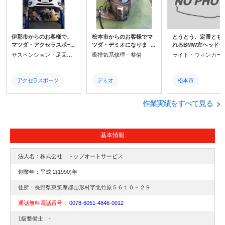
伊那市からのお客様で、
松本市からのお客様でマ
とうとう、定番とも
マツダ・アクセラスポー
ツダ・デミオになりま
れるBMW左ヘッドラ
ツです。今回のお客様は
す。ディーラー見積もり
水漏れに頭を悩まさ
サスペンション・足回り修理・整備
吸排気系修理・整備
車体防錆処理(アンダーコ
で30万近く修理に掛かる
て、弊社へ緊急の御
ート)の依頼になります。
クリーンディーゼルデミ
をされました。ヘッ
凍結で頻繁に融雪剤をま
オのDPF修理でのご相談
イトを取り外すには
アクセラスポーツ
デミオ
松本市
かれる道路を走行するた
を承りました。エンジン
ンパーをはじめ、色
め、ご相談に来店なされ
メンバーの取り外しは必
部品を取り外す必要
防錆処理
マツダ
ヘッドライト
ました。
須ですね!
ります。
作業実績をすべて見る
アンダーコート
松本市
ヘッドライト水漏れ
マツダ
DPF
BMW
基本情報
整備
整備
整備
法人名：株式会社 トップオートサービス
修理
修理
創業年：平成 2(1990)年
住所：長野県東筑摩郡山形村字北竹原５６１０－２９
通話無料電話番号：
0078-6051-4846-0012
1級整備士：-