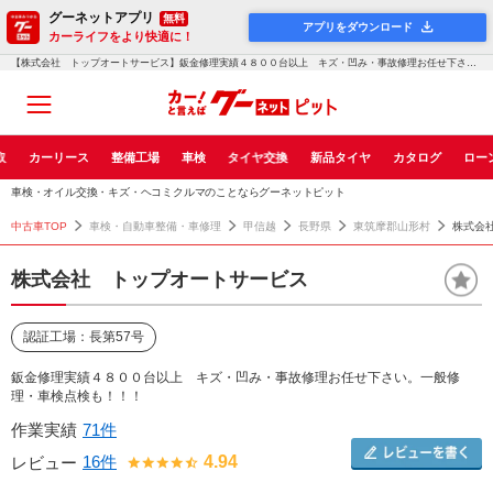
グーネットアプリ
無料
アプリをダウンロード
カーライフをより快適に！
【株式会社 トップオートサービス】鈑金修理実績４８００台以上 キズ・凹み・事故修理お任せ下さい。一般修理・車検点検...！グーネットピット
取
カーリース
整備工場
車検
タイヤ交換
新品タイヤ
カタログ
ロー
車検・オイル交換・キズ・ヘコミクルマのことならグーネットピット
中古車TOP
車検・自動車整備・車修理
甲信越
長野県
東筑摩郡山形村
株式会
株式会社 トップオートサービス
認証工場：長第57号
鈑金修理実績４８００台以上 キズ・凹み・事故修理お任せ下さい。一般修
理・車検点検も！！！
作業実績
71件
16件
4.94
レビュー