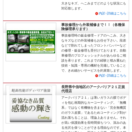
大きなキズ、へこみまでどのような状況にも
対応致します。
内訳･詳細はこちら
事故修理から外装補修まで！！（各種保
険修理承ります）
事故修理時の鈑金修理～ドアのへこみ、大き
なキズなどの外装補修もお任せ下さい。段差
などで割れてしまったフロントバンパーなど
の修理・鈑金修理も受付けております。自動
車修理のプロフェッショナルがあらゆるご相
談を承ります。これまでの経験と積み重ねた
技術・知識・専用の機材を完備していること
で、きめ細かいサービスを約束致します。
内訳･詳細はこちら
長野県中信地区のアークバリア２１正規
代理店
アークバリア２１」は薄いガラスの膜でボデ
ィを包む画期的なカーコーティング。「無機
系」ではなく有機物を含まない「完全無機質
のガラス皮膜」であるためコーティング剤が
流れ落ちることは、理論上ありません。それ
が高い保護効果を長時間保ちつつ、深みのあ
る光沢を保つことができる理由なのです。本