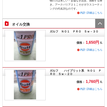
物の力は美しい－妥協なき品質、感動する輝
き。アークバリア２１こそがガラスコーティ
ングの代名詞なのです。
内訳･詳細はこちら
オイル交換
ガルフ ＮＯ１ ＰＲＯ ５ｗ－３０
1,650円
価格：
/L
内訳･詳細はこちら
ガルフ ハイブリット系 ＮＯ１ Ｐ
ＲＯ ５ｗ－２０
1,760円
価格：
/L
内訳･詳細はこちら