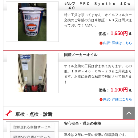
ガルフ ＰＲＯ Ｓｙｎｔｈｅ １０ｗ
－４０
特に工賃は頂いてません。オイルフィルター
交換のご希望の方は車検証ＦＡＸ又は写メ送
っておいてください。
1,650円
価格：
/L
内訳･詳細はこちら
国産メーカーオイル
オイル交換の工賃は含まれております。その
他、１０Ｗ－４０・０Ｗ－２０もご用意あり
ます。お車に最適な粘度で対応させて頂きま
す
1,100円
価格：
/L
内訳･詳細はこちら
車検・点検・診断
安心安全・満足の車検
車検は２年に一度の愛車の健康診断です。