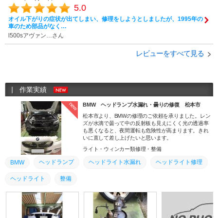
5.0
オイル下がりの症状が出てしまい、修理をしようとしましたが、1995年の
車のため部品がなく…
l500sアヴァン…さん
レビューをすべて見る
作業実績
new
BMW ヘッドランプ水漏れ・曇りの修復 松本市
松本市より、BMWの修理のご依頼を承りました。レン
ズが水滴で曇って中の反射板も見えにくく光の透過率
も悪くなると、夜間運転も危険性が高まります。きれ
いに直して差し上げたいと思います。
ライト・ウィンカー類修理・整備
ヘッドランプ
ヘッドライト水漏れ
ヘッドライト修理
BMW
ヘッドライト
整備