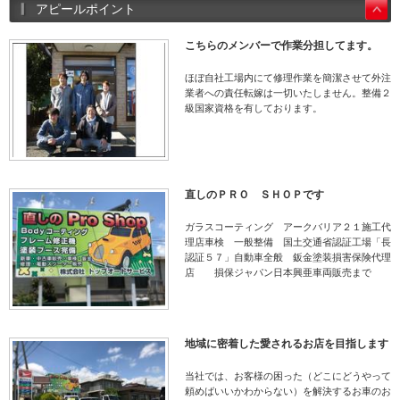
アピールポイント
こちらのメンバーで作業分担してます。
ほぼ自社工場内にて修理作業を簡潔させて外注
業者への責任転嫁は一切いたしません。整備２
級国家資格を有しております。
直しのＰＲＯ ＳＨＯＰです
ガラスコーティング アークバリア２１施工代
理店車検 一般整備 国土交通省認証工場「長
認証５７」自動車全般 鈑金塗装損害保険代理
店 損保ジャパン日本興亜車両販売まで
地域に密着した愛されるお店を目指します
当社では、お客様の困った（どこにどうやって
頼めばいいかわからない）を解決するお車のお