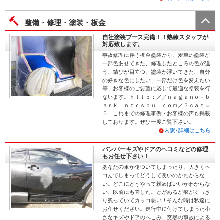
整備・修理・塗装・板金
自社塗装ブース完備！！熟練スタッフが
対応致します。
事故修理に伴う板金塗装から、愛車の塗装が
一部色あせてきた、修理したところの色が違
う、錆びが目立つ、塗装が浮いてきた、自分
の好きな色にしたい、一部だけ色を変えたい
等、お客様のご要望に応じて最適な塗装を行
ないます。ｈｔｔｐ：／／ｎａｇａｎｏ－ｂ
ａｎｋｉｎｔｏｓｏｕ．ｃｏｍ／？ｃａｔ＝
５ これまでの修理事例・お客様の声も掲載
しております。ぜひ一度ご覧下さい。
内訳･詳細はこちら
バンパーキズやドアのヘコミなどの修理
もお任せ下さい！
あなたの車が傷ついてしまったり、大きくヘ
コんでしまってどうして良いのかわからな
い。どこにどうやって頼めばいいかわからな
い、以前にも直したことがあるが痕がくっき
り残っていてカッコ悪い！そんな時は私達に
お任せください。走行中に付けてしまった小
さなキズやドアのへこみ、突然の事故による