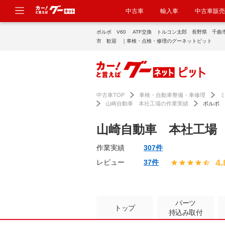
中古車
輸入車
中古車販売
ボルボ V60 ATF交換 トルコン太郎 長野県 千曲
市 歓迎 ｜車検・点検・修理のグーネットピット
中古車TOP
車検・自動車整備・車修理
山崎自動車 本社工場の作業実績
ボルボ 
山崎自動車 本社工場
作業実績
307件
4.
レビュー
37件
パーツ
トップ
持込み取付