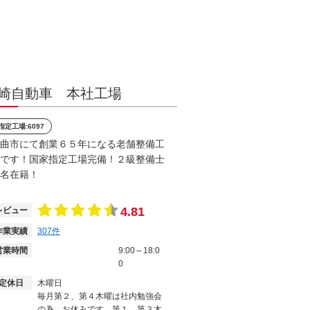
崎自動車 本社工場
指定工場:6097
曲市にて創業６５年になる老舗整備工
です！国家指定工場完備！２級整備士
名在籍！
4.81
レビュー
作業実績
307
件
営業時間
9:00～18:0
0
定休日
木曜日
毎月第２、第４木曜は社内勉強会
の為、お休みです。第１、第３木