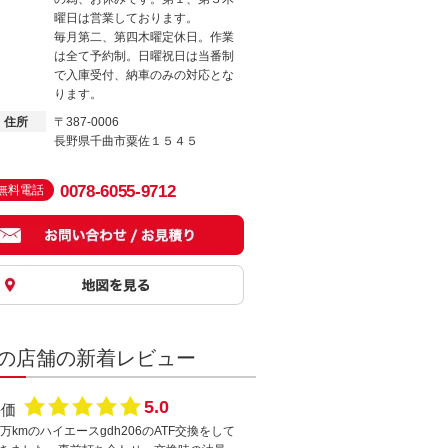
曜日は営業しております。
毎月第二、第四木曜定休日。作業
は全て予約制。日曜祝日は当番制
で入庫受付、納車のみの対応とな
ります。
住所
〒387-0006
長野県千曲市粟佐１５４５
0078-6055-9712
無料電話
の店舗の新着レビュー
5.0
評価
7万kmのハイエースgdh206のATF交換をして