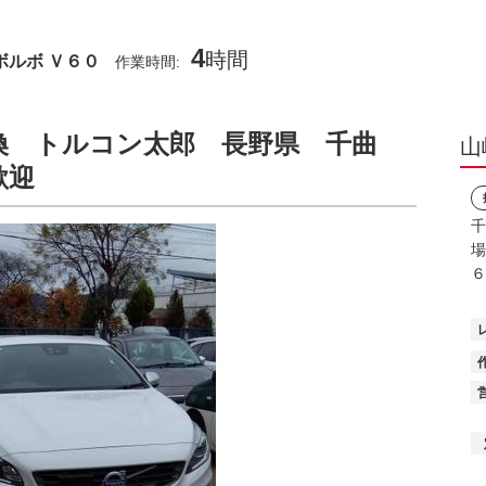
4
時間
ボルボ Ｖ６０
作業時間:
交換 トルコン太郎 長野県 千曲
山
 歓迎
千
場
６