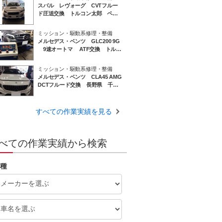
スバル レヴォーグ CVTフルー
ド圧送交換 トルコン太郎 ペト
ロナス 長野県 千曲市 長野
市 上田市 歓迎
ミッション・駆動系修理・整備
メルセデス・ベンツ GLC200 9G
9速オートマ ATF交換 トルコ
ン太郎 長野県 千曲市 長野
市 上田市 歓迎
ミッション・駆動系修理・整備
メルセデス・ベンツ CLA45 AMG
DCTフルード交換 長野県 千曲
市 長野市 上田市 歓迎
すべての作業実績を見る
べての作業実績から検索
種