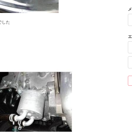
メ
でした
エ