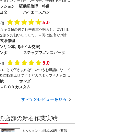
きました。事前打ち合わせ、交換時の油量追
の連絡、交換後の説明も丁寧でありがたかっ
ッション・駆動系修理・整備
です。交換後はモッサリしていた変速がスム
ヨタ
ハイエースバン
ズになりました。また次回もお願いしたいと
5.0
評価
います。
4万キロ超の過走行中古車を購入し、CVTF圧
交換をお願いしました。車両は他店での購入
したが、トルコン太郎が県内設置店が少なく
装系修理
ちらに依頼しました。また、自分でAndroidナ
ソリン車用(オイル交換)
組み付けで失敗してショートさせてしまい電
ンダ
ステップワゴンスパーダ
系を故障してしまい、復旧とAndroidナビ組み
5.0
けや配線撤去も併せてお願いしました。作業
評価
迅速で、作業前後もしっかりと説明もいただ
のことで何かあれば、いつもお世話になって
安心してお願いできました。納車後の帰り道
る自動車工場です！どのスタッフさんも対応
、クルマも大変調子よく実感できました。ク
丁寧で、整備も丁寧に行っていただけるの
検
ホンダ
マは他店購入でしたが、次回CVTF圧送交換は
、いつも安心して車を預けさせていただいて
－ＢＯＸカスタム
ちろん、整備点検等も安心してお任せできる
ます。
舗を発見できたことは、過走行車を購入した
すべてのレビューを見る
にとっては本当に良かったです。これからも
ろしくお願いします。
の店舗の新着作業実績
ミッション・駆動系修理・整備