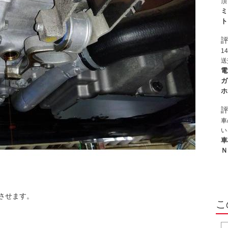
頂
加
ミ
た
ト
ー
思
1
送
で
電
こ
ガ
ビ
ホ
装
付
は
車
き
い
も
が
車
ル
で
Ｎ
も
い
店
私
よ
させます。
こ