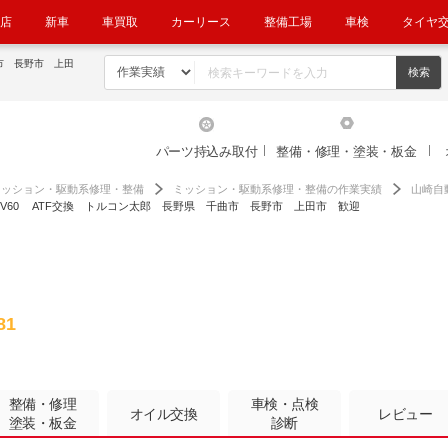
店
新車
車買取
カーリース
整備工場
車検
タイヤ
市 長野市 上田
パーツ持込み取付
整備・修理・塗装・板金
ミッション・駆動系修理・整備
ミッション・駆動系修理・整備の作業実績
山崎自
V60 ATF交換 トルコン太郎 長野県 千曲市 長野市 上田市 歓迎
81
整備・修理
車検・点検
オイル交換
レビュー
塗装・板金
診断