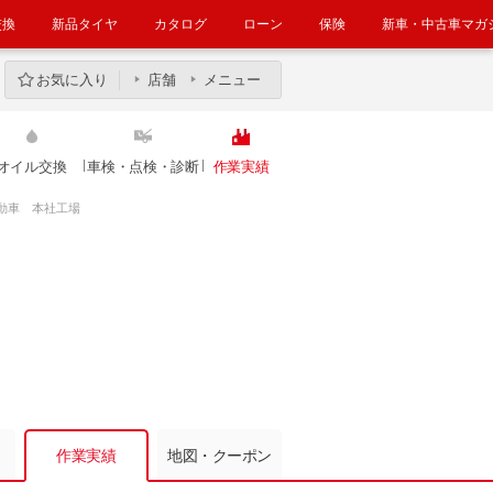
交換
新品タイヤ
カタログ
ローン
保険
新車・中古車マガ
お気に入り
店舗
メニュー
オイル交換
車検・点検・診断
作業実績
動車 本社工場
作業実績
地図・クーポン