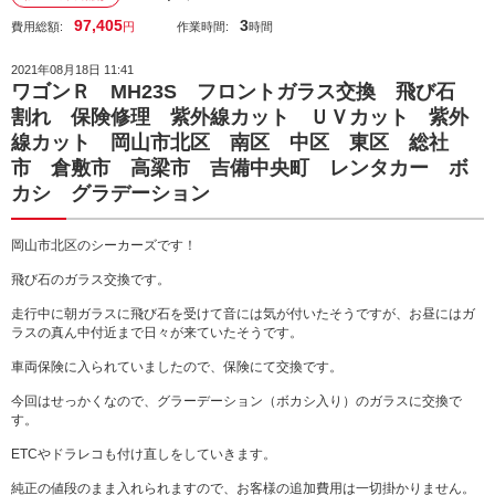
97,405
3
費用総額:
円
作業時間:
時間
2021年08月18日 11:41
ワゴンＲ MH23S フロントガラス交換 飛び石
割れ 保険修理 紫外線カット ＵＶカット 紫外
線カット 岡山市北区 南区 中区 東区 総社
市 倉敷市 高梁市 吉備中央町 レンタカー ボ
カシ グラデーション
岡山市北区のシーカーズです！
飛び石のガラス交換です。
走行中に朝ガラスに飛び石を受けて音には気が付いたそうですが、お昼にはガ
ラスの真ん中付近まで日々が来ていたそうです。
車両保険に入られていましたので、保険にて交換です。
今回はせっかくなので、グラーデーション（ボカシ入り）のガラスに交換で
す。
ETCやドラレコも付け直しをしていきます。
純正の値段のまま入れられますので、お客様の追加費用は一切掛かりません。