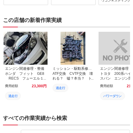
タイプの薬剤で簡易洗浄を
ナの関係で長引いて
ワゴンＲスティング
しましたが臭いの完全除去
のことでした。
には至りませんでした。そ
こでシーカーズさんにエバ
この店舗の新着作業実績
ポレーターとブロアモータ
ーの洗浄をお願いしまし
た。結果、車に乗り込むと
きにしていた人工的な悪臭
が完全に消え、快適になり
ました。特殊な機械を使用
しての洗浄ということでや
はりプロの方にお願いして
よかったと思いました。
エンジン関連修理・整備
ミッション・駆動系修理・整備
エンジン関連修理・
ホンダ フィット GE8
ATF交換 CVTF交換 壊
トヨタ 200系ハイ
RECS フューエル１
れる？ 嘘？本当？ ト
スバン エンジン関
ジャンボ アンチエイジ
ルコン太郎完璧？ 最
理・整備 KDH206
費用総額
23,300
円
費用総額
21,
ングオイル エンジンパ
強？ 正しい知識と解
ィーゼル１ ワコ
過走行
ワーシールド レック
説 過走行
フューエルフィルタ
過走行
パワーダウン
ス ワコーズ WAKO‘S
換 フューエルフィ
正しい知識
エンジン関連修理 岡
ーチェックランプ岡
添加剤
エンジン振動
山市北区 総社市 倉敷
北区 総社市 倉
解説
市 吉備中央町 高梁
吉備中央町 高梁市
市 岡山市南区 岡山市
山市南区 岡山市
ケミカル
チェックランプ
すべての作業実績から検索
壊れる
中区 岡山東区
岡山市東区
ＡＡＯ
フューエルフィルタ
モチュール