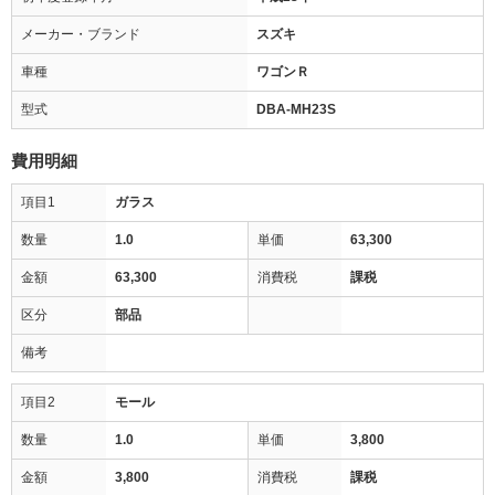
メーカー・ブランド
スズキ
車種
ワゴンＲ
型式
DBA-MH23S
費用明細
項目1
ガラス
数量
1.0
単価
63,300
金額
63,300
消費税
課税
区分
部品
備考
項目2
モール
数量
1.0
単価
3,800
金額
3,800
消費税
課税