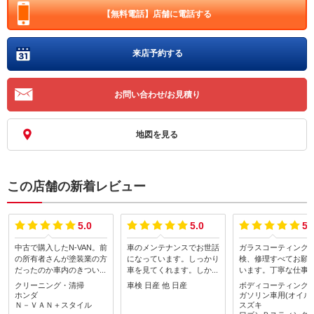
【無料電話】
店舗に電話する
来店予約する
お問い合わせ/お見積り
地図を見る
この店舗の新着レビュー
5.0
5.0
5.
中古で購入したN-VAN。前
車のメンテナンスでお世話
ガラスコーティング
の所有者さんが塗装業の方
になっています。しっかり
検、修理すべてお願
だったのか車内のきつい塗
車を見てくれます。しかも
います。丁寧な仕事
料の臭いが気になっていま
リーズナブルです。おかげ
できます。社長、ス
クリーニング・清掃
車検
日産
他 日産
ボディコーティング
した。自分でエアコンフィ
さまで車も絶好調です！
の皆さんも笑顔で接
ホンダ
ガソリン車用(オイル
ルターを交換し、スプレー
ださいます。新社屋
Ｎ－ＶＡＮ＋スタイル
スズキ