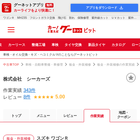
グーネットアプリ
無料
アプリをダウンロード
カーライフをより快適に！
ワゴンＲ MH23S フロントガラス交換 飛び石 割れ 保険修理 紫外線カット ＵＶカット 紫外線カット 岡山市北区 南区 中区 東区 総社市 倉敷市 高梁市 吉備中央町 レンタカー ボカシ グラデーション｜車検・点検・修理のグーネットピット
取
カーリース
整備工場
車検
タイヤ交換
新品タイヤ
カタログ
ロー
車検・オイル交換・キズ・ヘコミクルマのことならグーネットピット
中古車TOP
車検・自動車整備・車修理
板金・外装補修
板金・外装補修の作業実績
株式会社 シーカーズ
作業実績
343件
8件
5.00
レビュー
地図・
トップ
メニュー
レビュー
作業実績
クーポン
スズキ ワゴンＲ
板金・外装補修