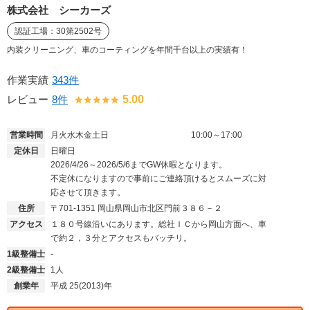
株式会社 シーカーズ
認証工場：30第2502号
内装クリーニング、車のコーティングを年間千台以上の実績有！
作業実績
343件
レビュー
8件
5.00
営業時間
月火水木金土日
10:00～17:00
定休日
日曜日
2026/4/26～2026/5/6までGW休暇となります。
不定休になりますので事前にご連絡頂けるとスムーズに対
応させて頂きます。
住所
〒701-1351
岡山県岡山市北区門前３８６－２
アクセス
１８０号線沿いにあります。総社ＩＣから岡山方面へ、車
で約２，３分とアクセスもバッチリ。
1級整備士
-
2級整備士
1人
創業年
平成 25(2013)年