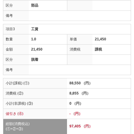
区分
部品
備考
項目3
工賃
数量
1.0
単価
21,450
金額
21,450
消費税
課税
区分
脱着
備考
小計(課税) (①)
88,550 （円）
消費税 (②)
8,855 （円）
小計(非課税) (③)
0 （円）
値引き (④)
- （円）
総額(消費税込)
97,405 （円）
(①+②+③)