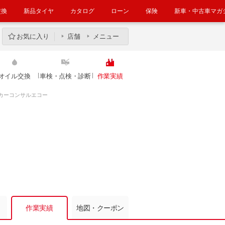
交換
新品タイヤ
カタログ
ローン
保険
新車・中古車マガ
お気に入り
店舗
メニュー
オイル交換
車検・点検・診断
作業実績
カーコンサルエコー
作業実績
地図・クーポン