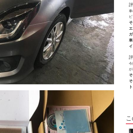
て
バ
車
ま
ビ
締
い
そ
業
文
エ
非
安
ガ
が
車
す
イ
の
て
し
今
が
し
そ
い
そ
け
ト
間
清
き
る
こ