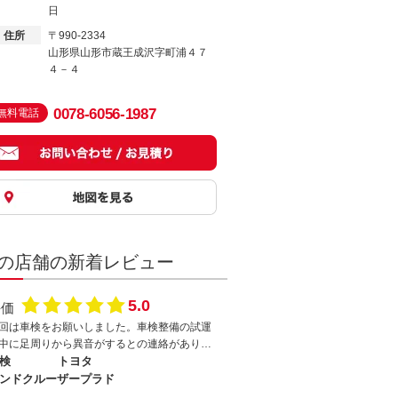
日
住所
〒990-2334
山形県山形市蔵王成沢字町浦４７
４－４
0078-6056-1987
無料電話
の店舗の新着レビュー
5.0
評価
回は車検をお願いしました。車検整備の試運
中に足周りから異音がするとの連絡があり、
因としてはショックアブソーバーのナットが
検
トヨタ
んでおり、その隙間から金属音がしていると
ンドクルーザープラド
事でした。しかも、ナット部から錆が発生し