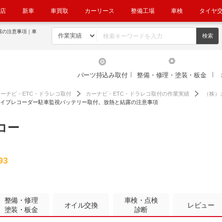
店
新車
車買取
カーリース
整備工場
車検
タイヤ
露の注意事項｜車
パーツ持込み取付
整備・修理・塗装・板金
カーナビ・ETC・ドラレコ取付
カーナビ・ETC・ドラレコ取付の作業実績
（株）
イブレコーダー駐車監視バッテリー取付。放熱と結露の注意事項
コー
93
整備・修理
車検・点検
オイル交換
レビュー
塗装・板金
診断