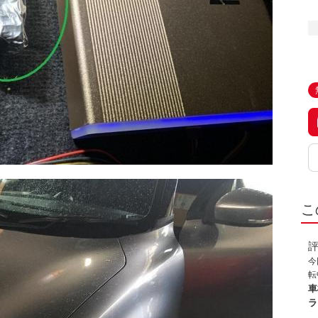
こ
今
転
原
車
緩
ラ
の