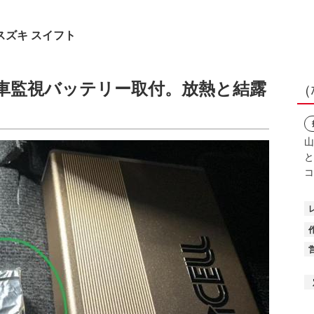
スズキ スイフト
車監視バッテリー取付。放熱と結露
（
山
と
コ