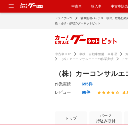
中古車
輸入車
中古車販売
ドライブレコーダー駐車監視バッテリー取付。放熱と結
検・点検・修理のグーネットピット
中古車TOP
車検・自動車整備・車修理
（株）カーコンサルエコーの作業実績
ドラ
（株）カーコンサルエ
作業実績
695件
4.
レビュー
68件
パーツ
トップ
持込み取付