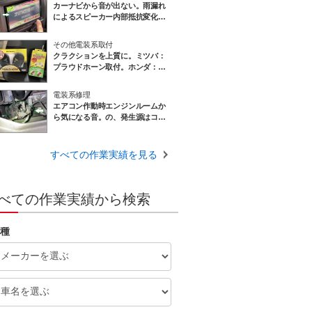
カーナビから音が出ない。雨漏れ
によるスピーカー内部抵抗変化？
の可能性です。スズキ：ジムニー
ＪＢ２３
その他電装系取付
クラクションを上質に。ミツバ：
プラウドホーン取付。ホンダ：イ
ンサイト
電装系修理
エアコン作動時エンジンルームか
ら気になる音。の、発生源はコン
プレッサー 。ガス過多OR空気混
入が起因かも？スズキ：パレット
すべての作業実績を見る
べての作業実績から検索
種