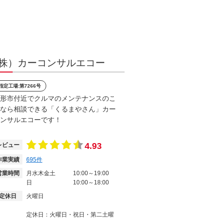
株）カーコンサルエコー
指定工場:第7266号
形市付近でクルマのメンテナンスのこ
なら相談できる「くるまやさん」カー
ンサルエコーです！
4.93
レビュー
作業実績
695
件
営業時間
月水木金土
10:00～19:00
日
10:00～18:00
定休日
火曜日
定休日：火曜日・祝日・第二土曜