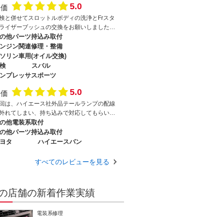
5.0
評価
おり進行すれば最悪の場合ショックアブソー
ーの切断及び交換が必要になる可能性があり
検と併せてスロットルボディの洗浄とFrスタ
した。今回は潤滑剤を塗布して頂きナットを
ライザーブッシュの交換をお願いしました。
め上げて作業出来たとの事で一安心。随時作
つもながら親切丁寧に対応して頂き、作業も
の他パーツ持込み取付
内容を画像付きで詳しく説明して頂いたので
句なし！お値段以上ですね。費用も予想より
ンジン関連修理・整備
常に分かり易かったです。個人的な意見です
く済みました(^_^)v
ソリン車用(オイル交換)
、自動車整備士はドクターだと思っていま
検
スバル
。こちらの工場さんは名医揃いですね。自分
ンプレッサスポーツ
命を預けて乗っている自動車ですから安心し
運転したいですからね。次回も何かあれば宜
5.0
評価
くお願いします。
回は、ハイエース社外品テールランプの配線
外れてしまい、持ち込みで対応してもらいま
た。他の業者では対応できず断られてしま
の他電装系取付
、カーコンサルエコーさんではこころよく受
の他パーツ持込み取付
入れてくれました。対応も丁寧かつ迅速で2日
ヨタ
ハイエースバン
での完成で驚きです。他にも、細かい汚れの
掃や、電装系の説明を丁寧に教えていただ
すべてのレビューを見る
、非常にありがたく感じました。また何かあ
ときは、お願いしたいです。
の店舗の新着作業実績
電装系修理