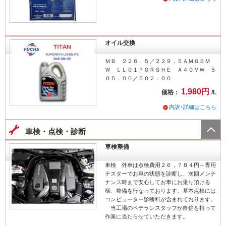
オイル交換
ＭＢ ２２６．５／２２９．５ＡＭＧＢＭ
Ｗ ＬＬ０１ＰＯＲＳＨＥ Ａ４０ＶＷ ５
０５．００／５０２．００
1,980円
価格：
/L
内訳･詳細はこちら
車検・点検・診断
車検整備
車検 外車は点検費用２６，７８４円～専用
テスターでお車の状態を診断し、次回メンテ
ナンス時まで安心してお車にお乗り頂ける
様、整備を行なっております。基本点検には
コンピューター診断料が含まれております。
当工場のベテランスタッフが自信を持って
作業に当たらせていただきます。