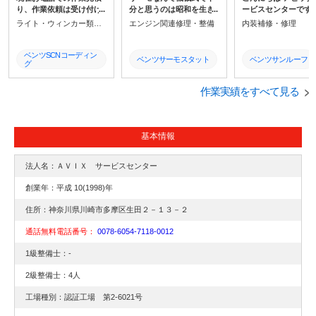
り、作業依頼は受け付け
分と思うのは昭和を生き
ービスセンターです
ておりません。お手数で
てきた私のようにもう考
ご今回ご紹介するの
ライト・ウィンカー類修理・整備
エンジン関連修理・整備
内装補修・修理
すが必ずメールでお問い
えが古いのでしょうか?取
右側のサンルーフ不
合わせください。*メール
りついていたのは旧品
GLC220dです。比
でのお問い合わせに対し
番、交換歴はなさそうで
障の多い箇所となっ
ベンツSCNコーディン
ベンツサーモスタット
ベンツサンルーフ
グ
て電話での回答もしてお
す改良品(新品番)に交換
りますので、不具合
りません。ご理解、ご協
どこが変わったのかは知
じたら早めの点検を
ヘッドライトプログラ
ベンツサーモ交換
パノラマルーフ修理
力をお願い致します。
ミング
らんけど・・・あっ!
めいたします!
作業実績をすべて見る
スライディングルー
ヘッドライト修理
W176
修理
Eクラス
X156
サンルーフ修理
基本情報
W212
W117
サンルーフ故障
法人名：ＡＶＩＸ サービスセンター
W246
W253
創業年：平成 10(1998)年
住所：神奈川県川崎市多摩区生田２－１３－２
通話無料電話番号：
0078-6054-7118-0012
1級整備士：-
2級整備士：4人
工場種別：認証工場 第2-6021号