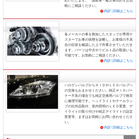
応いたします。 国産車・輸入車問わずお気
軽にご相談ください。
内訳･詳細はこちら
各メーカーの車を熟知したスタッフが専用テ
スターでお車の状態を診断し、お客様の不具
合の症状を確認した上で作業させていただき
ます。パーツは中古やリビルト品の取扱いも
可能です。お気軽にご相談ください。
内訳･詳細はこちら
ハロゲンバルブからＨＩＤやＬＥＤバルブへ
の交換もおまかせください。純正ＨＩＤバー
ナー不良の場合でも純正交換用バルブで格安
に修理可能です。ヘッドライトやテールラン
プの社外品取付、室内照明のＬＥＤ変更、デ
イライトの取り付けや純正デイライトの設定
変更等、まずはお気軽にお問い合わせくださ
い。
内訳･詳細はこちら