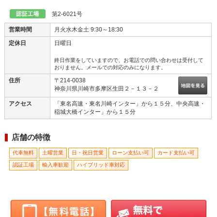
熟練メカニックの技術と経験に、最新テクノロジーをプラスして、...
第2-6021号
営業時間
月火水木金土 9:30～18:30
定休日
日曜日
終日作業をしていますので、お電話での問い合わせは受付して
おりません。メールでの対応のみになります。
住所
〒214-0038
神奈川県川崎市多摩区生田２－１３－２
アクセス
「東名高速・東名川崎インター」から１５分、中央高速・
稲城大橋インター」から１５分
店舗の特徴
代車無料
土曜営業
日・祝日営業
ローン支払い可
カード支払い可
認証工場
輸入車歓迎
ハイブリッド車対応