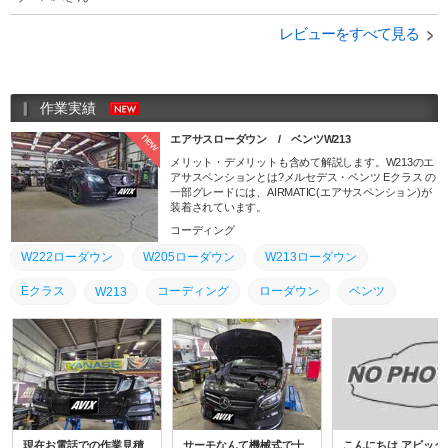
レビューをすべて見る
作業実績
new
エアサスローダウン / ベンツW213
メリット・デメリットも含めて解説します。W213のエ
アサスペンションとは?メルセデス・ベンツ Eクラス の
一部グレードには、AIRMATIC(エアサスペンション)が
装着されています。
コーディング
W222ローダウン
W205ローダウン
W213ローダウン
Eクラス
コーディング
ローダウン
ベンツ
W213
現在お電話での作業見積
サーモなんて機械式で十
こんにちは アビック