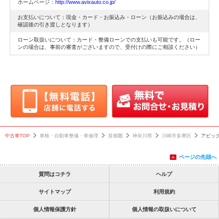
ホームページ：
http://www.avixauto.co.jp/
お支払いについて：現金・カード・お振込み・ローン（お振込みの場合は、
確認後の引き渡しとなります）
ローン取扱いについて：カード・整備ローンでの支払いも可能です。（ロー
ンの場合は、事前の審査がございますので、受付けの際にご相談ください）
中古車TOP
車検・自動車整備・車修理
首都圏
神奈川県
川崎市多摩区
アビッ
ページの先頭へ
質問はコチラ
ヘルプ
サイトマップ
利用規約
個人情報保護方針
個人情報の取扱いについて