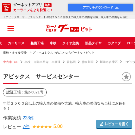
グーネットアプリ
無料
アプリをダウンロード
カーライフをより快適に！
【アビックス サービスセンター】年間２５００台以上の輸入車の整備を実施。輸入車の整備なら当社にお任せを！！グーネットピット
取
カーリース
整備工場
車検
タイヤ交換
新品タイヤ
カタログ
ロー
車検・オイル交換・キズ・ヘコミクルマのことならグーネットピット
中古車TOP
車検・自動車整備・車修理
首都圏
神奈川県
川崎市多摩区
アビッ
アビックス サービスセンター
認証工場：第2-6021号
年間２５００台以上の輸入車の整備を実施。輸入車の整備なら当社にお任せ
を！
作業実績
223件
7件
5.00
レビュー