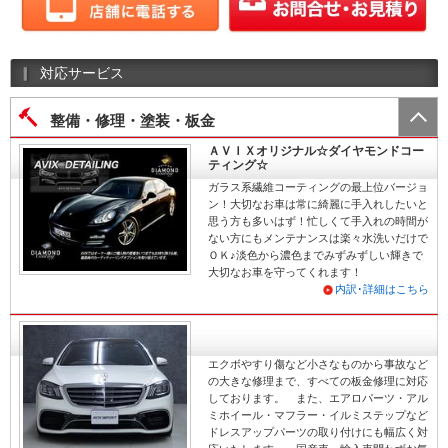
対応サービス
整備・修理・塗装・板金
ＡＶＩＸオリジナル☆ダイヤモンドコー
ティング☆
ガラス系繊維コーティングの最上位バージョ
ン！大切なお車は常に綺麗に手入れしたいと
思う方も多いはず！忙しくて手入れの時間が
ない方にもメンテナンスは楽々水洗いだけで
ＯＫ♪淡色から濃色までみずみずしい輝きで
大切なお車を守ってくれます！
内訳･詳細はこちら
エクボやすり傷など小さなものから事故など
の大きな修理まで、すべての板金修理に対応
しております。 また、エアロパーツ・アル
ミホイール・マフラー・イルミステップなど
ドレスアップパーツの取り付けにも幅広く対