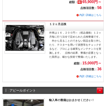
65,900円～
総額：
軽
56
点検項目数：
内訳･詳細はこちら
１２ヶ月点検
外車は１６，２００円～（税込価格）１２ヶ
月毎に行う法令で定められた点検整備です。
外から見ることのできない部品を取り外し
たり、テスターを用いて状態等をチェックす
るなど、プロによる確実なメンテナンスを実
施します。 点検の結果、整備が必要となっ
た箇所は、確かな技術で整備いたします。
15,000円～
総額：
36
点検項目数：
内訳･詳細はこちら
アピールポイント
輸入車の整備はおまかせください！