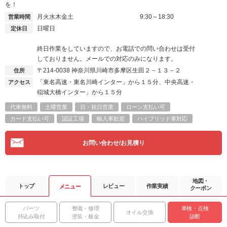
を！
月火水木金土
9:30～18:30
営業時間
日曜日
定休日
終日作業をしていますので、お電話での問い合わせは受付
しておりません。メールでの対応のみになります。
〒214-0038
神奈川県川崎市多摩区生田２－１３－２
住所
「東名高速・東名川崎インター」から１５分、中央高速・
アクセス
稲城大橋インター」から１５分
代車無料
土曜営業
日・祝日営業
ローン支払い可
カード支払い可
認証工場
輸入車歓迎
ハイブリッド車対応
お問い合わせ/お見積り
地図・
トップ
レビュー
作業実績
メニュー
クーポン
パーツ
整備・修理
車検・点検
オイル交換
持込み取付
塗装・板金
診断