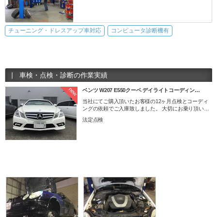
チューニング・ドレスアップ車対応
コンピュータ診断機有
車検・点検・診断の作業実績
new
ベンツ W207 E550クーペ デイライトコーディン…
当社にてご購入頂いたお客様の12ヶ月点検とコーディ
ングの依頼でご入庫致しました。 大切にお乗り頂いて
おりますので、状態がとても良い車両です。 診断機で
法定点検
のショートテストもフォルトコード一切なし。 消耗部
品等もありませんでした。 エンジンオイル交換と メン
テナンスリセット致しました。