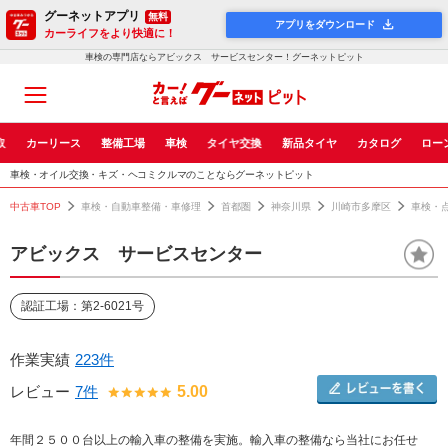
グーネットアプリ
無料
アプリをダウンロード
カーライフをより快適に！
車検の専門店ならアビックス サービスセンター！グーネットピット
取
カーリース
整備工場
車検
タイヤ交換
新品タイヤ
カタログ
ロー
車検・オイル交換・キズ・ヘコミクルマのことならグーネットピット
中古車TOP
車検・自動車整備・車修理
首都圏
神奈川県
川崎市多摩区
車検・
アビックス サービスセンター
認証工場：第2-6021号
作業実績
223件
レビュー
7件
5.00
年間２５００台以上の輸入車の整備を実施。輸入車の整備なら当社にお任せ