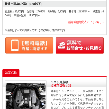
普通自動車(小型)（1.0t以下）
重量税：16,400円 自賠責：17,650円 印紙税：2,100円 基本料：21,384円～ 検査費：8,
640円 事務手数料：12,960円～
総額(消費税込)：79,134円～
※価格はすべて消費税込です。(法定費用は非課税です)
法定点検
１２ヶ月点検
点検項目数：36
外車は１６，２００円～（税込価格）１２ヶ
月毎に行う法令で定められた点検整備です。
外から見ることのできない部品を取り外し
たり、テスターを用いて状態等をチェックす
るなど、プロによる確実なメンテナンスを実