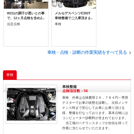
W211の調子が悪いとの事
メルセデスベンツE350T
で、12ヶ月点検を含め点
車検整備でご入庫頂きま
検させて頂きました。 14
した。 オーナー様は、当
法定点検
車検
万キロ以上走行されてい
社にて中古車両をご購入
ますが、前回ご入庫時に
頂き、日頃から点検や修
足回りのリフレッシュを
理などで当社をご利用頂
させて頂いておりました
いております。
ので、今回はエンジンオ
イルの漏れが広範囲に出
車検・点検・診断の作業実績をすべて見る
てきていましたので、オ
イル漏れの修理をさせて
頂きます。 今回はヘッド
カバーパッキン・リヤク
車検
ランクシール・オイルパ
ンアッパーのシール打ち
替えです。
車検整備
点検項目数：56
車検 外車は点検費用２６，７８４円～専用
テスターでお車の状態を診断し、次回メンテ
ナンス時まで安心してお車にお乗り頂ける
様、整備を行なっております。基本点検には
コンピューター診断料が含まれております。
当工場のベテランスタッフが自信を持って
作業に当たらせていただきます。