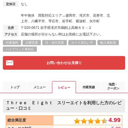
なし
定休日
年中無休 買取対応エリア→盛岡市、滝沢市、花巻市、北
上市、八幡平市、雫石市、岩手町、紫波町、矢巾町
〒020-0671
岩手県滝沢市鵜飼上高柳６５－２
住所
店舗の場所が分からない時はお気軽にお電話下さい。
アクセス
代車無料
土曜営業
日・祝日営業
カード支払い可
輸入車歓迎
ハイブリッド車対応
お問い合わせ/お見積り
地図・
トップ
メニュー
作業実績
レビュー
クーポン
Ｔｈｒｅｅ Ｅｉｇｈｔ スリーエイトを利用した方のレビ
ュー・口コミ
4.99
総合満足度