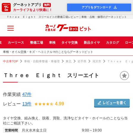
グーネットアプリ
無料
アプリをダウンロード
カーライフをより快適に！
Ｔｈｒｅｅ Ｅｉｇｈｔ スリーエイトの整備工場レビュー｜車検・点検・修理のグーネットピット
取
カーリース
整備工場
車検
タイヤ交換
新品タイヤ
カタログ
ロー
車検・オイル交換・キズ・ヘコミクルマのことならグーネットピット
中古車TOP
車検・自動車整備・車修理
東北
岩手県
滝沢市
Ｔｈｒｅｅ Ｅｉ
Ｔｈｒｅｅ Ｅｉｇｈｔ スリーエイト
作業実績
47件
レビュー
13件
4.99
タイヤ交換、組み換え、脱着、買取、洗浄などタイヤ・ホイールのことなら当
社にご相談下さい。
月火水木金土日
9:00～19:00
営業時間