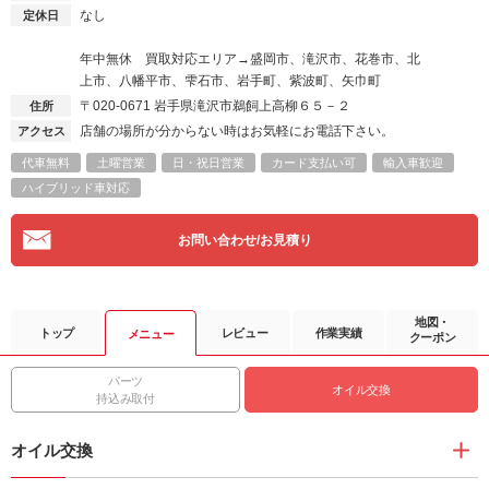
なし
定休日
年中無休 買取対応エリア→盛岡市、滝沢市、花巻市、北
上市、八幡平市、雫石市、岩手町、紫波町、矢巾町
〒020-0671
岩手県滝沢市鵜飼上高柳６５－２
住所
店舗の場所が分からない時はお気軽にお電話下さい。
アクセス
代車無料
土曜営業
日・祝日営業
カード支払い可
輸入車歓迎
ハイブリッド車対応
お問い合わせ/お見積り
地図・
トップ
レビュー
作業実績
メニュー
クーポン
パーツ
オイル交換
持込み取付
オイル交換