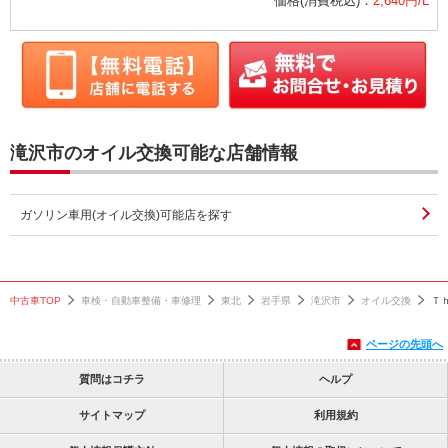
価格(消費税込)：
2,640円/L
滝沢市のオイル交換可能な店舗情報
ガソリン車用(オイル交換)可能店を探す
中古車TOP
車検・自動車整備・車修理
東北
岩手県
滝沢市
オイル交換
Ｔ
ページの先頭へ
質問はコチラ
ヘルプ
サイトマップ
利用規約