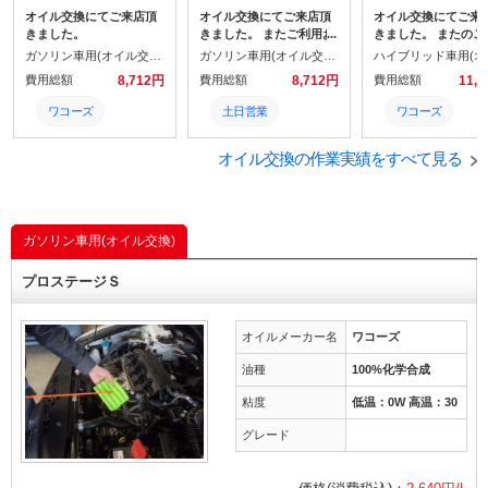
オイル交換にてご来店頂
オイル交換にてご来店頂
オイル交換にてご来
きました。
きました。 またご利用お
きました。 またのご
待ちしております。
お待ちしております
ガソリン車用(オイル交換)
ガソリン車用(オイル交換)
費用総額
8,712円
費用総額
8,712円
費用総額
11,
ワコーズ
土日営業
ワコーズ
WAKO’S
オイル
WAKO’S
オイル交換の作業実績をすべて見る
オイル
WAKO’S
オイル
土日営業
ワコーズ
タイヤ
ガソリン車用(オイル交換)
土日営業
プロステージＳ
オイルメーカー名
ワコーズ
油種
100%化学合成
粘度
低温：0W 高温：30
グレード