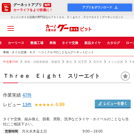
グーネットアプリ
無料
アプリをダウンロード
カーライフをより快適に！
エンジンオイル交換の専門店ならＴｈｒｅｅ Ｅｉｇｈｔ スリーエイト！グーネットピット
取
カーリース
整備工場
車検
タイヤ交換
新品タイヤ
カタログ
ロー
車検・オイル交換・キズ・ヘコミクルマのことならグーネットピット
中古車TOP
車検・自動車整備・車修理
東北
岩手県
滝沢市
オイル交換
Ｔ
Ｔｈｒｅｅ Ｅｉｇｈｔ スリーエイト
作業実績
47件
レビュー
13件
4.99
タイヤ交換、組み換え、脱着、買取、洗浄などタイヤ・ホイールのことなら当
社にご相談下さい。
月火水木金土日
9:00～19:00
営業時間