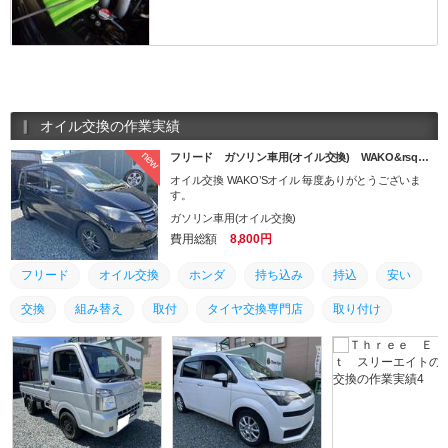
オイル交換の作業実績
new
フリード ガソリン車用(オイル交換) WAKO&rsq…
オイル交換 WAKO’Sオイル 毎度ありがとうございま
す。
ガソリン車用(オイル交換)
費用総額
8,800円
フリード
オイル交換
ホンダ
持ち込み
持込
安い
交換
組み替え
取付
タイヤ交換専門店
取り付け
タイヤ
タイヤ交換
ワコーズ
オイル
WAKO’S
土日営業